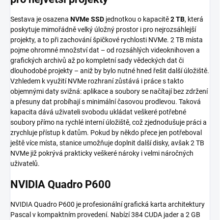
Sestava je osazena
NVMe SSD
jednotkou o kapacitě
2 TB
, která
poskytuje mimořádně velký úložný prostor i pro nejrozsáhlejší
projekty, a to při zachování špičkové rychlosti NVMe. 2 TB místa
pojme ohromné množství dat – od rozsáhlých videoknihoven a
grafických archivů až po kompletní sady vědeckých dat či
dlouhodobé projekty – aniž by bylo nutné hned řešit další úložiště.
Vzhledem k využití NVMe rozhraní zůstává i práce s takto
objemnými daty svižná: aplikace a soubory se načítají bez zdržení
a přesuny dat probíhají s minimální časovou prodlevou. Taková
kapacita dává uživateli svobodu ukládat veškeré potřebné
soubory přímo na rychlé interní úložiště, což zjednodušuje práci a
zrychluje přístup k datům. Pokud by někdo přece jen potřeboval
ještě více místa, stanice umožňuje doplnit další disky, avšak 2 TB
NVMe již pokrývá prakticky veškeré nároky i velmi náročných
uživatelů.
NVIDIA Quadro P600
NVIDIA Quadro P600 je profesionální grafická karta architektury
Pascal v kompaktním provedení. Nabízí 384 CUDA jader a 2 GB