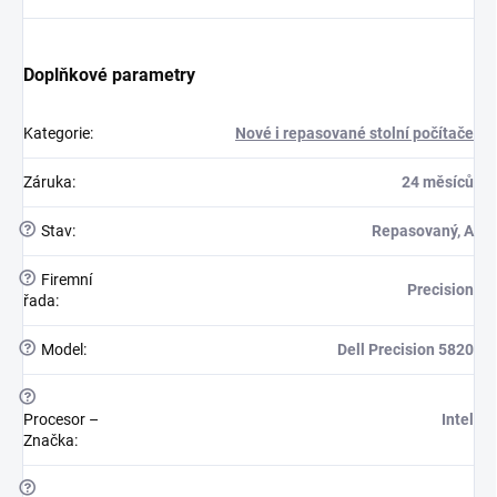
Doplňkové parametry
Kategorie
:
Nové i repasované stolní počítače
Záruka
:
24 měsíců
?
Stav
:
Repasovaný, A
?
Firemní
Precision
řada
:
?
Model
:
Dell Precision 5820
?
Procesor –
Intel
Značka
:
?