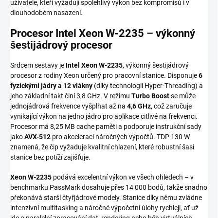
uživatele, kteří vyžadují spolehlivý výkon bez kompromisů i v
dlouhodobém nasazení.
Procesor Intel Xeon W-2235 – výkonný
šestijádrový procesor
Srdcem sestavy je
Intel Xeon W-2235
, výkonný šestijádrový
procesor z rodiny Xeon určený pro pracovní stanice. Disponuje
6
fyzickými jádry a 12 vlákny
(díky technologii Hyper-Threading) a
jeho základní takt činí 3,8 GHz. V režimu
Turbo Boost
se může
jednojádrová frekvence vyšplhat až na
4,6 GHz
, což zaručuje
vynikající výkon na jedno jádro pro aplikace citlivé na frekvenci.
Procesor má 8,25 MB cache paměti a podporuje instrukční sady
jako
AVX-512
pro akceleraci náročných výpočtů. TDP 130 W
znamená, že čip vyžaduje kvalitní chlazení, které robustní šasi
stanice bez potíží zajišťuje.
Xeon W-2235
podává excelentní výkon ve všech ohledech – v
benchmarku PassMark dosahuje přes 14 000 bodů, takže snadno
překonává starší čtyřjádrové modely. Stanice díky němu zvládne
intenzivní multitasking a náročné výpočetní úlohy rychleji, ať už
jde o paralelní zpracování dat, rendering nebo běh virtuálních