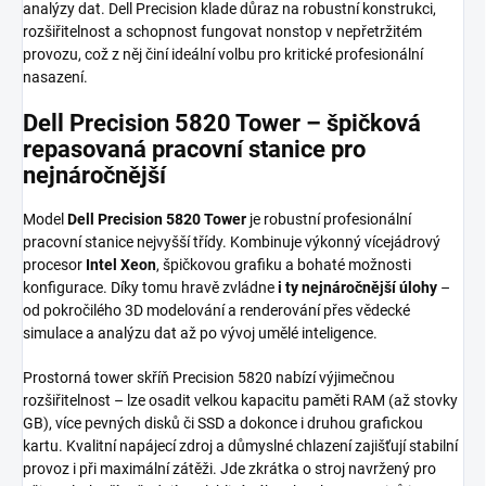
analýzy dat. Dell Precision klade důraz na robustní konstrukci,
rozšiřitelnost a schopnost fungovat nonstop v nepřetržitém
provozu, což z něj činí ideální volbu pro kritické profesionální
nasazení.
Dell Precision 5820 Tower – špičková
repasovaná pracovní stanice pro
nejnáročnější
Model
Dell Precision 5820 Tower
je robustní profesionální
pracovní stanice nejvyšší třídy. Kombinuje výkonný vícejádrový
procesor
Intel Xeon
, špičkovou grafiku a bohaté možnosti
konfigurace. Díky tomu hravě zvládne
i ty nejnáročnější úlohy
–
od pokročilého 3D modelování a renderování přes vědecké
simulace a analýzu dat až po vývoj umělé inteligence.
Prostorná tower skříň Precision 5820 nabízí výjimečnou
rozšiřitelnost – lze osadit velkou kapacitu paměti RAM (až stovky
GB), více pevných disků či SSD a dokonce i druhou grafickou
kartu. Kvalitní napájecí zdroj a důmyslné chlazení zajišťují stabilní
provoz i při maximální zátěži. Jde zkrátka o stroj navržený pro