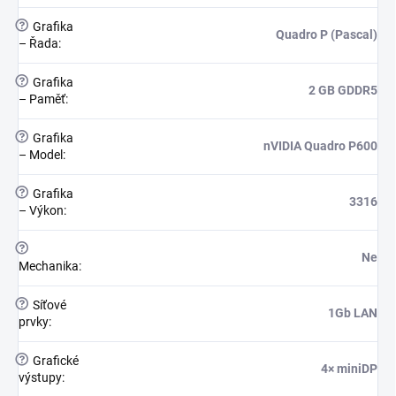
?
Grafika
Quadro P (Pascal)
– Řada
:
?
Grafika
2 GB GDDR5
– Paměť
:
?
Grafika
nVIDIA Quadro P600
– Model
:
?
Grafika
3316
– Výkon
:
?
Ne
Mechanika
:
?
Síťové
1Gb LAN
prvky
:
?
Grafické
4× miniDP
výstupy
: