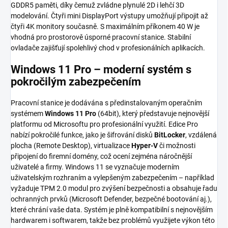
GDDR5 paměti, díky čemuž zvládne plynulé 2D i lehčí 3D
modelování. Čtyři mini DisplayPort výstupy umožňují připojit až
čtyři 4K monitory současně. S maximálním příkonem 40 W je
vhodná pro prostorově úsporné pracovní stanice. Stabilní
ovladače zajišťují spolehlivý chod v profesionálních aplikacích.
Windows 11 Pro – moderní systém s
pokročilým zabezpečením
Pracovní stanice je dodávána s předinstalovaným operačním
systémem
Windows 11 Pro
(64bit), který představuje nejnovější
platformu od Microsoftu pro profesionální využití. Edice Pro
nabízí pokročilé funkce, jako je šifrování disků
BitLocker
, vzdálená
plocha (Remote Desktop), virtualizace
Hyper-V
či možnosti
připojení do firemní domény, což ocení zejména náročnější
uživatelé a firmy. Windows 11 se vyznačuje moderním
uživatelským rozhraním a vylepšeným zabezpečením – například
vyžaduje TPM 2.0 modul pro zvýšení bezpečnosti a obsahuje řadu
ochranných prvků (Microsoft Defender, bezpečné bootování aj.),
které chrání vaše data. Systém je plně kompatibilní s nejnovějším
hardwarem i softwarem, takže bez problémů využijete výkon této