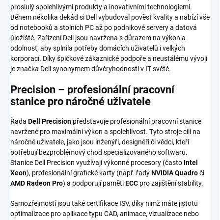
proslulý spolehlivými produkty a inovativními technologiemi.
Během několika dekád si Dell vybudoval pověst kvality a nabízí vše
od notebooků a stolních PC až po podnikové servery a datová
úložiště. Zařízení Dell jsou navržena s důrazem na výkon a
odolnost, aby splnila potřeby domácích uživatelů i velkých
korporací. Díky špičkové zákaznické podpoře a neustálému vývoji
je značka Dell synonymem důvěryhodnosti v IT světě.
Precision – profesionální pracovní
stanice pro náročné uživatele
Řada
Dell Precision
představuje profesionální pracovní stanice
navržené pro maximální výkon a spolehlivost. Tyto stroje cílí na
náročné uživatele, jako jsou inženýři, designéři či vědci, kteří
potřebují bezproblémový chod specializovaného softwaru.
Stanice Dell Precision využívají výkonné procesory (často
Intel
Xeon
), profesionální grafické karty (např. řady
NVIDIA Quadro
či
AMD Radeon Pro
) a podporují paměti
ECC
pro zajištění stability.
Samozřejmostí jsou také certifikace ISV, díky nimž máte jistotu
optimalizace pro aplikace typu CAD, animace, vizualizace nebo