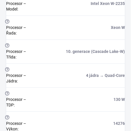
Procesor –
Intel Xeon W-2235
Model
:
?
Procesor –
Xeon W
Řada
:
?
Procesor –
10. generace (Cascade Lake-W)
Třída
:
?
Procesor –
4 jádra → Quad-Core
Jádra
:
?
Procesor –
130 W
TDP
:
?
Procesor –
14276
Výkon
: