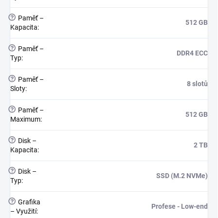
?
Paměť –
512 GB
Kapacita
:
?
Paměť –
DDR4 ECC
Typ
:
?
Paměť –
8 slotů
Sloty
:
?
Paměť –
512 GB
Maximum
:
?
Disk –
2 TB
Kapacita
:
?
Disk –
SSD (M.2 NVMe)
Typ
:
?
Grafika
Profese - Low-end
– Využití
: