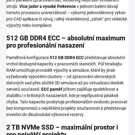
strojů.
Více jader a vysoké frekvence
v jednom balení dávají
tomuto procesoru univerzálnost – výborný jednovláknový výkon
pro CAD aplikace či vývoj, i silný vícevláknový „zátah“ pro vědecké
výpočty nebo kompilace.
512 GB DDR4 ECC – absolutní maximum
pro profesionální nasazení
Paměťová konfigurace
512 GB DDR4 ECC
představuje absolutní
vrchol dostupné kapacity v pracovních stanicích. Půl terabajtu
RAM umožňuje provádět výpočty a simulace, které by jinak
vyžadovaly výpočetní clustery – od zpracování obrovských
datových sad přes složité 3D simulace až po virtualizaci desítek
serverů současně.
ECC paměť
přitom zajišťuje spolehlivost a
stabilitu i v kritických nasazeních, kde je nepřípustná jakákoli
chyba. Tato kapacita poskytuje profesionálům svobodu pracovat
bez kompromisů s největšími projekty současnosti a představuje
investici do dlouhodobé výkonové rezervy.
2 TB NVMe SSD – maximální prostor i
pro největší projekty