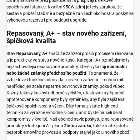
chrání hardware před poškozením a přispívají k celkové
spolehlivosti stanice. Kvalitní 950W zdroj je tedy zárukou, že
sestava poběží stabilně a bezpečně za všech okolností a poskytne
výkonovou rezervu i pro budoucí upgrade.
Repasovaný, A+ – stav nového zařízení,
špičková kvalita
Stav
Repasovaný, A+
značí, že zařízení prošlo procesem renovace
a je prakticky ve stavu nového kusu. Kategorií A+ označujeme ty
nejzachovalejší repasované produkty, které vykazují
minimální
nebo žádné známky předchozího použití
. To znamená, že
vzhledově i funkčně odpovídají novému zařízení – mohou mít
například jen zcela nepatrné povrchové známky, pokud vůbec.
Každý takový kus byl odborně vyčištěn, otestován a případné
opotřebované komponenty byly vyměněny, aby byla zajištěna
špičková spolehlivost a výkon. Díky tomu získáte high-end
techniku za výrazně výhodnější cenu, aniž byste museli dělat
kompromisy v kvalitě. Náš obchod navíc poskytuje na repasované
produkty v kategorii A+ plnou
2letou záruku
, takže máte jistotu
bezproblémového provozu a podpory stejně jako u nového zboží.