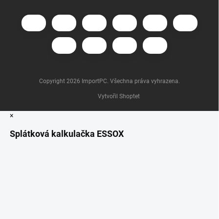
Copyright 2026
ImportPC
. Všechna práva vyhrazena.
Vytvořil Shoptet
×
Splátková kalkulačka ESSOX