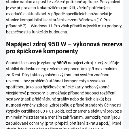
stanice naplno a spustíte veškeré potřebné aplikace. Po vybalení
je vše připraveno k okamžitému použití, včetně potřebných
ovladačů a aktualizací. V případě specifických požadavků je
stanice kompatibilní i se staršími verzemi Windows (10 Pro,
případně 7) – Windows 11 Pro však přináší nejvyšší míru podpory,
bezpečnosti a funkcí do budoucna.
Napájecí zdroj 950 W – výkonová rezerva
pro špičkové komponenty
Součástí sestavy je výkonný
950W
napájecí zdroj, který zajišťuje
stabilní dodávku energie všem komponentům i při maximálním
zatížení. Díky takto vysokému výkonu má systém značnou
rezervu – bez problémů utáhne i komponenty s vysokou
spotřebou, jako jsou špičkové grafické karty nebo výkonné
vícejádrové procesory, a umožňuje případné budoucí rozšíření
sestavy (např. přidání druhé grafiky nebo dalších disků) bez
nutnosti výměny zdroje. Zdroj splňuje přísné standardy účinnosti
(typicky certifikace 80 Plus Gold), což znamená efektivní provoz s
minimálními ztrátami a menším zahříváním. Samozřejmostí jsou
zabudované ochrany (proti přepětí, přetížení, zkratu apod.), které