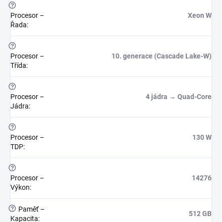
?
Procesor –
Xeon W
Řada
:
?
Procesor –
10. generace (Cascade Lake-W)
Třída
:
?
Procesor –
4 jádra → Quad-Core
Jádra
:
?
Procesor –
130 W
TDP
:
?
Procesor –
14276
Výkon
:
?
Paměť –
512 GB
Kapacita
: