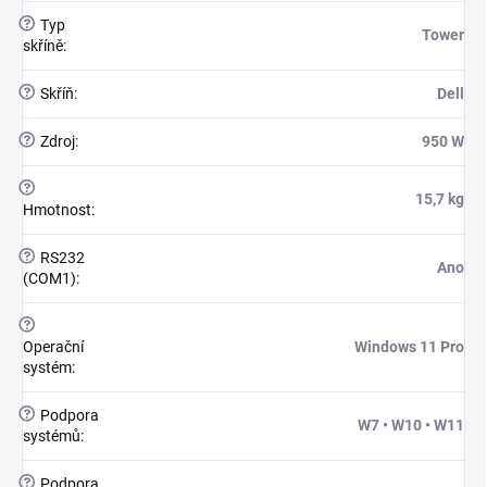
?
Typ
Tower
skříně
:
?
Skříň
:
Dell
?
Zdroj
:
950 W
?
15,7 kg
Hmotnost
:
?
RS232
Ano
(COM1)
:
?
Operační
Windows 11 Pro
systém
:
?
Podpora
W7 • W10 • W11
systémů
:
?
Podpora