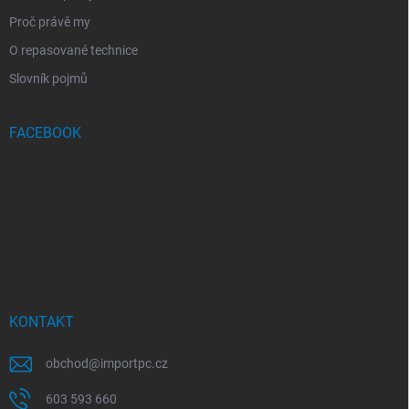
Proč právě my
O repasované technice
Slovník pojmů
FACEBOOK
KONTAKT
obchod
@
importpc.cz
603 593 660