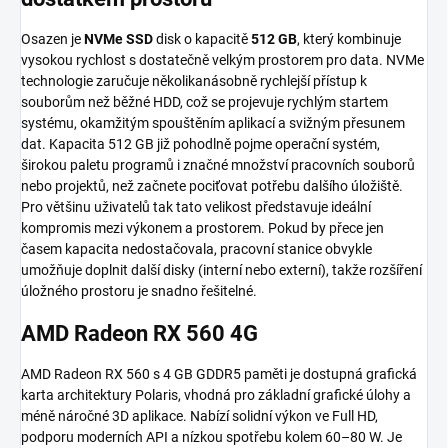
Osazen je
NVMe SSD
disk o kapacitě
512 GB
, který kombinuje
vysokou rychlost s dostatečně velkým prostorem pro data. NVMe
technologie zaručuje několikanásobně rychlejší přístup k
souborům než běžné HDD, což se projevuje rychlým startem
systému, okamžitým spouštěním aplikací a svižným přesunem
dat. Kapacita 512 GB již pohodlně pojme operační systém,
širokou paletu programů i značné množství pracovních souborů
nebo projektů, než začnete pociťovat potřebu dalšího úložiště.
Pro většinu uživatelů tak tato velikost představuje ideální
kompromis mezi výkonem a prostorem. Pokud by přece jen
časem kapacita nedostačovala, pracovní stanice obvykle
umožňuje doplnit další disky (interní nebo externí), takže rozšíření
úložného prostoru je snadno řešitelné.
AMD Radeon RX 560 4G
AMD Radeon RX 560 s 4 GB GDDR5 paměti je dostupná grafická
karta architektury Polaris, vhodná pro základní grafické úlohy a
méně náročné 3D aplikace. Nabízí solidní výkon ve Full HD,
podporu moderních API a nízkou spotřebu kolem 60–80 W. Je