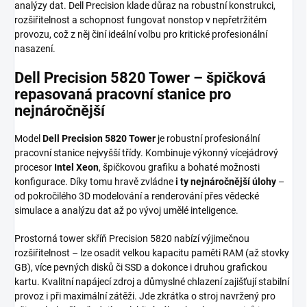
analýzy dat. Dell Precision klade důraz na robustní konstrukci,
rozšiřitelnost a schopnost fungovat nonstop v nepřetržitém
provozu, což z něj činí ideální volbu pro kritické profesionální
nasazení.
Dell Precision 5820 Tower – špičková
repasovaná pracovní stanice pro
nejnáročnější
Model
Dell Precision 5820 Tower
je robustní profesionální
pracovní stanice nejvyšší třídy. Kombinuje výkonný vícejádrový
procesor
Intel Xeon
, špičkovou grafiku a bohaté možnosti
konfigurace. Díky tomu hravě zvládne
i ty nejnáročnější úlohy
–
od pokročilého 3D modelování a renderování přes vědecké
simulace a analýzu dat až po vývoj umělé inteligence.
Prostorná tower skříň Precision 5820 nabízí výjimečnou
rozšiřitelnost – lze osadit velkou kapacitu paměti RAM (až stovky
GB), více pevných disků či SSD a dokonce i druhou grafickou
kartu. Kvalitní napájecí zdroj a důmyslné chlazení zajišťují stabilní
provoz i při maximální zátěži. Jde zkrátka o stroj navržený pro