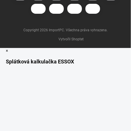
Copyright 2026
ImportPC
. Všechna práva vyhrazena.
Vytvořil Shoptet
×
Splátková kalkulačka ESSOX