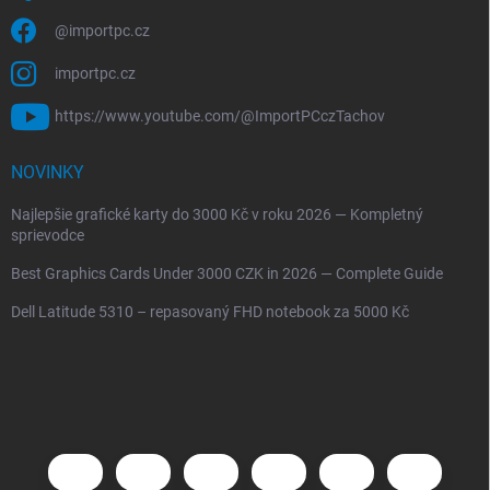
@importpc.cz
importpc.cz
https://www.youtube.com/@ImportPCczTachov
NOVINKY
Najlepšie grafické karty do 3000 Kč v roku 2026 — Kompletný
sprievodce
Best Graphics Cards Under 3000 CZK in 2026 — Complete Guide
Dell Latitude 5310 – repasovaný FHD notebook za 5000 Kč