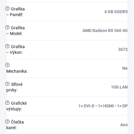
?
Grafika
4 GB GDDR5
– Paměť
:
?
Grafika
AMD Radeon RX 560 4G
– Model
:
?
Grafika
3672
– Výkon
:
?
Ne
Mechanika
:
?
Síťové
1Gb LAN
prvky
:
?
Grafické
1× DVI-D • 1× HDMI • 1× DP
výstupy
:
?
Čtečka
Ano
karet
: