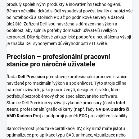
proslulý spolehlivými produkty a inovativními technologiemi.
Během několika dekád si Dell vybudoval pověst kvality a nabízí vše
od notebooků a stolních PC až po podnikové servery a datová
úložiště. Zařízení Dell jsou navržena s důrazem na výkon a
odolnost, aby splnila potřeby domácích uživatelů i velkých
korporací. Díky špičkové zákaznické podpoře a neustálému vývoji
je značka Dell synonymem důvěryhodnosti v IT světě.
Precision – profesionální pracovní
stanice pro náročné uživatele
Řada
Dell Precision
představuje profesionální pracovní stanice
navržené pro maximální výkon a spolehlivost. Tyto stroje cílí na
náročné uživatele, jako jsou inženýři, designéři či vědci, kteří
potřebují bezproblémový chod specializovaného softwaru.
Stanice Dell Precision využívají výkonné procesory (často
Intel
Xeon
), profesionální grafické karty (např. řady
NVIDIA Quadro
či
AMD Radeon Pro
) a podporují paměti
ECC
pro zajištění stability.
Samozřejmostí jsou také certifikace ISV, díky nimž máte jistotu
optimalizace pro aplikace typu CAD, animace, vizualizace nebo