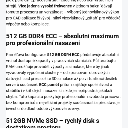
strojů.
Více jader a vysoké frekvence
v jednom balení dávají
tomuto procesoru univerzálnost – výborný jednovláknový výkon
pro CAD aplikace či vývoj, i silný vícevláknový „zátah“ pro vědecké
výpočty nebo kompilace.
512 GB DDR4 ECC – absolutní maximum
pro profesionální nasazení
Paměťová konfigurace
512 GB DDR4 ECC
představuje absolutní
vrchol dostupné kapacity v pracovních stanicích. Půl terabajtu
RAM umožňuje provádět výpočty a simulace, které by jinak
vyžadovaly výpočetní clustery – od zpracování obrovských
datových sad přes složité 3D simulace až po virtualizaci desítek
serverů současně.
ECC paměť
přitom zajišťuje spolehlivost a
stabilitu i v kritických nasazeních, kde je nepřípustná jakákoli
chyba. Tato kapacita poskytuje profesionálům svobodu pracovat
bez kompromisů s největšími projekty současnosti a představuje
investici do dlouhodobé výkonové rezervy.
512GB NVMe SSD – rychlý disk s
dostatkem prostoru