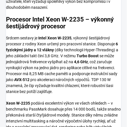
uživatele, kteří vyžadují spolehlivý výkon bez kompromisů i v
dlouhodobém nasazení.
Procesor Intel Xeon W-2235 – výkonný
šestijádrový procesor
Srdcem sestavy je
Intel Xeon W-2235
, výkonný šestijádrový
procesor z rodiny Xeon určený pro pracovní stanice. Disponuje
6
fyzickými jádry a 12 vlákny
(díky technologii Hyper-Threading) a
jeho základní takt činí 3,8 GHz. V režimu
Turbo Boost
se může
jednojádrová frekvence vyšplhat až na
4,6 GHz
, což zaručuje
vynikající výkon na jedno jádro pro aplikace citlivé na frekvenci.
Procesor má 8,25 MB cache paměti a podporuje instrukční sady
jako
AVX-512
pro akceleraci náročných výpočtů. TDP 130 W
znamená, že čip vyžaduje kvalitní chlazení, které robustní šasi
stanice bez potíží zajišťuje.
Xeon W-2235
podává excelentní výkon ve všech ohledech – v
benchmarku PassMark dosahuje přes 14 000 bodů, takže snadno
překonává starší čtyřjádrové modely. Stanice díky němu zvládne
intenzivní multitasking a náročné výpočetní úlohy rychleji, ať už
jde o paralelní zpracování dat, rendering nebo běh virtuálních