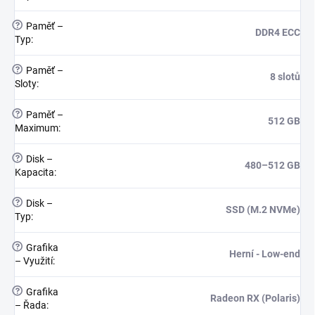
?
Paměť –
DDR4 ECC
Typ
:
?
Paměť –
8 slotů
Sloty
:
?
Paměť –
512 GB
Maximum
:
?
Disk –
480–512 GB
Kapacita
:
?
Disk –
SSD (M.2 NVMe)
Typ
:
?
Grafika
Herní - Low-end
– Využití
:
?
Grafika
Radeon RX (Polaris)
– Řada
: