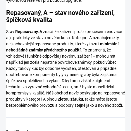
výkonovou rezervu i pro budoucí upgrade.
Repasovaný, A – stav nového zařízení,
špičková kvalita
Stav
Repasovaný, A
značí, že zařízení prošlo procesem renovace
a je prakticky ve stavu nového kusu. Kategorií A označujeme ty
nejzachovalejší repasované produkty, které vykazují
minimální
nebo žádné známky předchozího použití
. To znamená, že
vzhledově i funkčně odpovídají novému zařízení – mohou mít
například jen zcela nepatrné povrchové známky, pokud vůbec.
Každý takový kus byl odborně vyčištěn, otestován a případné
opotřebované komponenty byly vyměněny, aby byla zajištěna
špičková spolehlivost a výkon. Díky tomu získáte high-end
techniku za výrazně výhodnější cenu, aniž byste museli dělat
kompromisy v kvalitě. Náš obchod navíc poskytuje na repasované
produkty v kategorii A plnou
2letou záruku
, takže máte jistotu
bezproblémového provozu a podpory stejně jako u nového zboží.