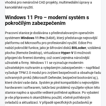
vhodná pro nenáročné CAD projekty, multimediální úpravy a
kancelářské využití.
Windows 11 Pro – moderní systém s
pokročilým zabezpečením
Pracovní stanice je dodávána s předinstalovaným operačním
systémem
Windows 11 Pro
(64bit), který představuje nejnovější
platformu od Microsoftu pro profesionální využití. Edice Pro
nabízí pokročilé funkce, jako je šifrování disků
BitLocker
, vzdálená
plocha (Remote Desktop), virtualizace
Hyper-V
či možnosti
připojení do firemní domény, což ocení zejména náročnější
uživatelé a firmy. Windows 11 se vyznačuje moderním
uživatelským rozhraním a vylepšeným zabezpečením – například
vyžaduje TPM 2.0 modul pro zvýšení bezpečnosti a obsahuje řadu
ochranných prvků (Microsoft Defender, bezpečné bootování aj.),
které chrání vaše data. Systém je plně kompatibilní s nejnovějším
hardwarem i softwarem, takže bez problémů využijete výkon této
stanice naplno a spustíte veškeré potřebné aplikace. Po vybalení
je vše připraveno k okamžitému použití, včetně potřebných
ovladačů a aktualizací. V případě specifických požadavků je