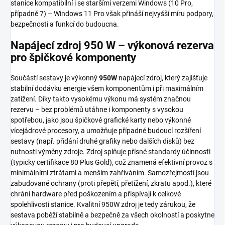
stanice kompatibilní i se staršími verzemi Windows (10 Pro,
případně 7) – Windows 11 Pro však přináší nejvyšší míru podpory,
bezpečnosti a funkcí do budoucna.
Napájecí zdroj 950 W – výkonová rezerva
pro špičkové komponenty
Součástí sestavy je výkonný
950W
napájecí zdroj, který zajišťuje
stabilní dodávku energie všem komponentům i při maximálním
zatížení. Díky takto vysokému výkonu má systém značnou
rezervu – bez problémů utáhne i komponenty s vysokou
spotřebou, jako jsou špičkové grafické karty nebo výkonné
vícejádrové procesory, a umožňuje případné budoucí rozšíření
sestavy (např. přidání druhé grafiky nebo dalších disků) bez
nutnosti výměny zdroje. Zdroj splňuje přísné standardy účinnosti
(typicky certifikace 80 Plus Gold), což znamená efektivní provoz s
minimálními ztrátami a menším zahříváním. Samozřejmostí jsou
zabudované ochrany (proti přepětí, přetížení, zkratu apod.), které
chrání hardware před poškozením a přispívají k celkové
spolehlivosti stanice. Kvalitní 950W zdroj je tedy zárukou, že
sestava poběží stabilně a bezpečně za všech okolností a poskytne