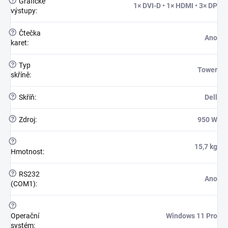
?
Grafické
1× DVI-D • 1× HDMI • 3× DP
výstupy
:
?
Čtečka
Ano
karet
:
?
Typ
Tower
skříně
:
?
Skříň
:
Dell
?
Zdroj
:
950 W
?
15,7 kg
Hmotnost
:
?
RS232
Ano
(COM1)
:
?
Operační
Windows 11 Pro
systém
: