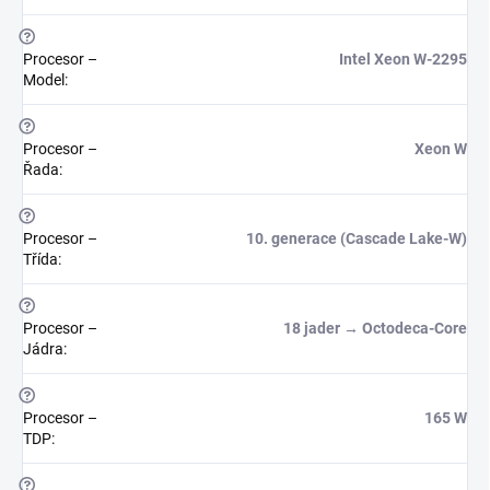
?
Procesor –
Intel Xeon W-2295
Model
:
?
Procesor –
Xeon W
Řada
:
?
Procesor –
10. generace (Cascade Lake-W)
Třída
:
?
Procesor –
18 jader → Octodeca-Core
Jádra
:
?
Procesor –
165 W
TDP
:
?