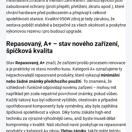
minimálními ztrátami a menším zahříváním. Samozřejmostí jsou
zabudované ochrany (proti přepětí, přetížení, zkratu apod.), které
chrání hardware před poškozením a přispívají k celkové
spolehlivosti stanice. Kvalitní 950W zdroj je tedy zárukou, že
sestava poběží stabilně a bezpečně za všech okolností a poskytne
výkonovou rezervu i pro budoucí upgrade.
Repasovaný, A+ – stav nového zařízení,
špičková kvalita
Stav
Repasovaný, A+
značí, že zařízení prošlo procesem renovace
a je prakticky ve stavu nového kusu. Kategorií A+ označujeme ty
nejzachovalejší repasované produkty, které vykazují
minimální
nebo žádné známky předchozího použití
. To znamená, že
vzhledově i funkčně odpovídají novému zařízení – mohou mít
například jen zcela nepatrné povrchové známky, pokud vůbec.
Každý takový kus byl odborně vyčištěn, otestován a případné
opotřebované komponenty byly vyměněny, aby byla zajištěna
špičková spolehlivost a výkon. Díky tomu získáte high-end
techniku za výrazně výhodnější cenu, aniž byste museli dělat
kompromisy v kvalitě. Náš obchod navíc poskytuje na repasované
produkty v kategorii A+ plnou
2letou záruku
, takže máte jistotu