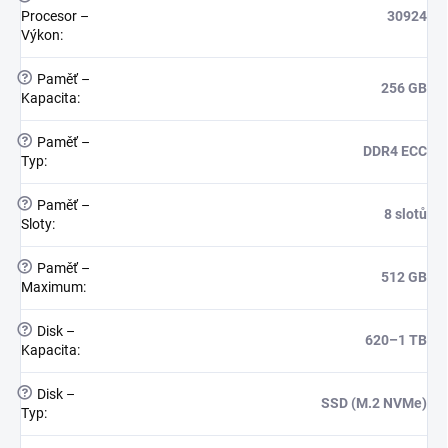
Procesor –
30924
Výkon
:
?
Paměť –
256 GB
Kapacita
:
?
Paměť –
DDR4 ECC
Typ
:
?
Paměť –
8 slotů
Sloty
:
?
Paměť –
512 GB
Maximum
:
?
Disk –
620–1 TB
Kapacita
:
?
Disk –
SSD (M.2 NVMe)
Typ
: