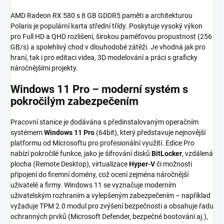
AMD Radeon RX 580 s 8 GB GDDR5 paměti a architekturou
Polaris je populární karta střední třídy. Poskytuje vysoký výkon
pro Full HD a QHD rozlišení, širokou paměťovou propustnost (256
GB/s) a spolehlivý chod v dlouhodobé zátěži. Je vhodná jak pro
hraní, tak i pro editaci videa, 3D modelování a práci s graficky
náročnějšími projekty.
Windows 11 Pro – moderní systém s
pokročilým zabezpečením
Pracovní stanice je dodávána s předinstalovaným operačním
systémem
Windows 11 Pro
(64bit), který představuje nejnovější
platformu od Microsoftu pro profesionální využití. Edice Pro
nabízí pokročilé funkce, jako je šifrování disků
BitLocker
, vzdálená
plocha (Remote Desktop), virtualizace
Hyper-V
či možnosti
připojení do firemní domény, což ocení zejména náročnější
uživatelé a firmy. Windows 11 se vyznačuje moderním
uživatelským rozhraním a vylepšeným zabezpečením – například
vyžaduje TPM 2.0 modul pro zvýšení bezpečnosti a obsahuje řadu
ochranných prvků (Microsoft Defender, bezpečné bootování aj.),