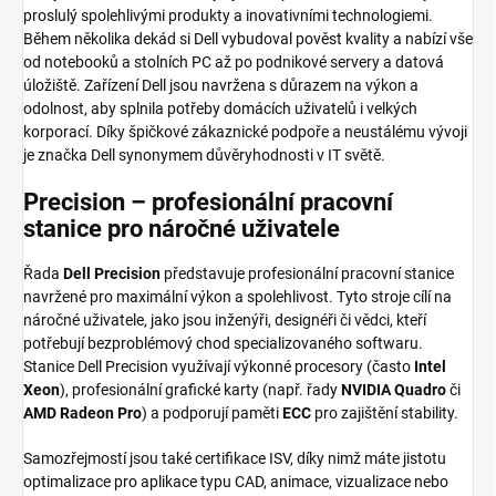
proslulý spolehlivými produkty a inovativními technologiemi.
Během několika dekád si Dell vybudoval pověst kvality a nabízí vše
od notebooků a stolních PC až po podnikové servery a datová
úložiště. Zařízení Dell jsou navržena s důrazem na výkon a
odolnost, aby splnila potřeby domácích uživatelů i velkých
korporací. Díky špičkové zákaznické podpoře a neustálému vývoji
je značka Dell synonymem důvěryhodnosti v IT světě.
Precision – profesionální pracovní
stanice pro náročné uživatele
Řada
Dell Precision
představuje profesionální pracovní stanice
navržené pro maximální výkon a spolehlivost. Tyto stroje cílí na
náročné uživatele, jako jsou inženýři, designéři či vědci, kteří
potřebují bezproblémový chod specializovaného softwaru.
Stanice Dell Precision využívají výkonné procesory (často
Intel
Xeon
), profesionální grafické karty (např. řady
NVIDIA Quadro
či
AMD Radeon Pro
) a podporují paměti
ECC
pro zajištění stability.
Samozřejmostí jsou také certifikace ISV, díky nimž máte jistotu
optimalizace pro aplikace typu CAD, animace, vizualizace nebo