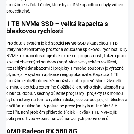
umožňuje zvládat úlohy, které by s nižší kapacitou nebyly vůbec
proveditelné.
1 TB NVMe SSD – velká kapacita s
bleskovou rychlostí
Pro data a systém je k dispozici
NVMe SSD
s kapacitou
1 TB
,
který nabízí ohromný prostor a současně špičkovou rychlost. Díky
NVMe rozhraní dosahuje disk extrémní propustnosti, takže i práce
s velmi objemnými soubory (např. videi ve vysokém rozlišení,
rozsáhlými databázemi či projekty s mnoha soubory) je výrazně
plynulejší – systém i aplikace reagují okamžitě. Kapacita 1 TB
umožňuje uložit obrovské množství dat a pro většinu uživatelů
eliminuje potřebu externího úložiště či druhého disku alespoň na
dlouhou dobu. Všechny důležité programy i projekty tak mohou
být umístěny na tomto rychlém disku, což zaručuje jejich bleskové
načítání a ukládání. A pokud by přece jen bylo nutné úložiště
rozšířit, není problém přidat další disk – avšak 1 TB NVMe již
pokrývá drtivou většinu nároků náročných profesionálů.
AMD Radeon RX 580 8G