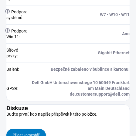
?
Podpora
W7 • W10 • W11
systémů
:
?
Podpora
Ano
Win 11
:
Síťové
Gigabit Ethernet
prvky
:
Balení
:
Bezpečně zabaleno v bublince a kartonu.
Dell GmbH Unterschweinstiege 10 60549 Frankfurt
GPSR
:
am Main Deutschland
de.customersupport@dell.com
Diskuze
Buďte první, kdo napíše příspěvek k této položce.
Přidat komentář