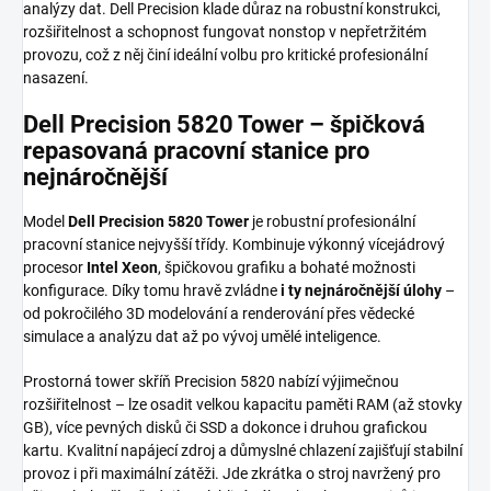
analýzy dat. Dell Precision klade důraz na robustní konstrukci,
rozšiřitelnost a schopnost fungovat nonstop v nepřetržitém
provozu, což z něj činí ideální volbu pro kritické profesionální
nasazení.
Dell Precision 5820 Tower – špičková
repasovaná pracovní stanice pro
nejnáročnější
Model
Dell Precision 5820 Tower
je robustní profesionální
pracovní stanice nejvyšší třídy. Kombinuje výkonný vícejádrový
procesor
Intel Xeon
, špičkovou grafiku a bohaté možnosti
konfigurace. Díky tomu hravě zvládne
i ty nejnáročnější úlohy
–
od pokročilého 3D modelování a renderování přes vědecké
simulace a analýzu dat až po vývoj umělé inteligence.
Prostorná tower skříň Precision 5820 nabízí výjimečnou
rozšiřitelnost – lze osadit velkou kapacitu paměti RAM (až stovky
GB), více pevných disků či SSD a dokonce i druhou grafickou
kartu. Kvalitní napájecí zdroj a důmyslné chlazení zajišťují stabilní
provoz i při maximální zátěži. Jde zkrátka o stroj navržený pro