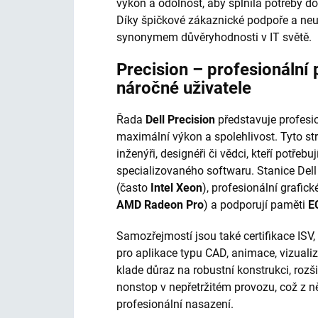
výkon a odolnost, aby splnila potřeby do
Díky špičkové zákaznické podpoře a neu
synonymem důvěryhodnosti v IT světě.
Precision – profesionální 
náročné uživatele
Řada
Dell Precision
představuje profesio
maximální výkon a spolehlivost. Tyto stro
inženýři, designéři či vědci, kteří potře
specializovaného softwaru. Stanice Dell
(často
Intel Xeon
), profesionální grafick
AMD Radeon Pro
) a podporují paměti
E
Samozřejmostí jsou také certifikace ISV,
pro aplikace typu CAD, animace, vizualiz
klade důraz na robustní konstrukci, rozš
nonstop v nepřetržitém provozu, což z něj
profesionální nasazení.