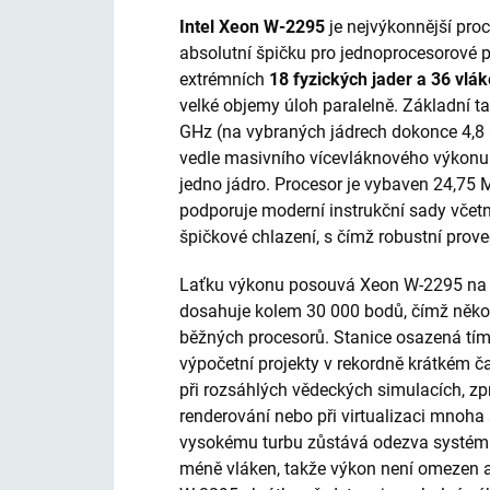
Intel Xeon W-2295
je nejvýkonnější pro
absolutní špičku pro jednoprocesorové p
extrémních
18 fyzických jader a 36 vlá
velké objemy úloh paralelně. Základní t
GHz (na vybraných jádrech dokonce 4,8 
vedle masivního vícevláknového výkonu
jedno jádro. Procesor je vybaven 24,75 
podporuje moderní instrukční sady včet
špičkové chlazení, s čímž robustní prove
Laťku výkonu posouvá Xeon W-2295 na 
dosahuje kolem 30 000 bodů, čímž něko
běžných procesorů. Stanice osazená tím
výpočetní projekty v rekordně krátkém č
při rozsáhlých vědeckých simulacích, z
renderování nebo při virtualizaci mnoha
vysokému turbu zůstává odezva systému 
méně vláken, takže výkon není omezen 