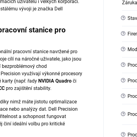
mácích uživatelů i velkých korporací.
Záruk
stálému vývoji je značka Dell
?
Sta
pracovní stanice pro
?
Fire
?
Mod
nální pracovní stanice navržené pro
je cílí na náročné uživatele, jako jsou
?
Proc
bují bezproblémový chod
 Precision využívají výkonné procesory
?
Proc
é karty (např. řady
NVIDIA Quadro
či
CC
pro zajištění stability.
?
Proc
 díky nimž máte jistotu optimalizace
ace nebo analýzy dat. Dell Precision
?
Proc
iřitelnost a schopnost fungovat
 činí ideální volbu pro kritické
?
Proc