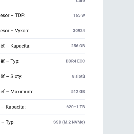
Core
esor – TDP
:
165 W
esor – Výkon
:
30924
ť – Kapacita
:
256 GB
ť – Typ
:
DDR4 ECC
ť – Sloty
:
8 slotů
ěť – Maximum
:
512 GB
 – Kapacita
:
620–1 TB
 – Typ
:
SSD (M.2 NVMe)