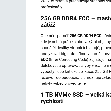
W-2295 zkrátka představuje vrcholný vý
profesionály.
256 GB DDR4 ECC – masivn
zátěž
Operační paměť
256 GB DDR4 ECC
předs
kde je nutná práce s obrovskými objemy
spouštět desítky virtuálních strojů, pro
analyzovat big data přímo v paměti bez 
ECC
(Error-Correcting Code) zajišťuje m
detekovat a opravovat chyby v reálném ča
výpočty nebo kritické aplikace. 256 GB
rezervu i do budoucna a umožňuje zvláda
nebyly vůbec proveditelné.
1 TB NVMe SSD – velká ka
rychlostí