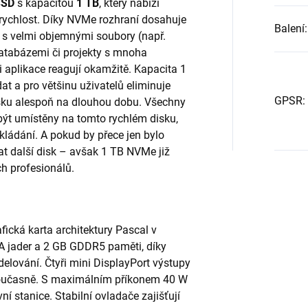
SSD
s kapacitou
1 TB
, který nabízí
rychlost. Díky NVMe rozhraní dosahuje
Balení
:
e s velmi objemnými soubory (např.
databázemi či projekty s mnoha
i aplikace reagují okamžitě. Kapacita 1
t a pro většinu uživatelů eliminuje
GPSR
:
disku alespoň na dlouhou dobu. Všechny
být umístěny na tomto rychlém disku,
ukládání. A pokud by přece jen bylo
dat další disk – avšak 1 TB NVMe již
h profesionálů.
fická karta architektury Pascal v
 jader a 2 GB GDDR5 paměti, díky
elování. Čtyři mini DisplayPort výstupy
 současně. S maximálním příkonem 40 W
í stanice. Stabilní ovladače zajišťují