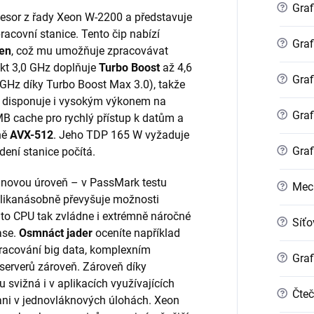
?
Graf
cesor z řady Xeon W-2200 a představuje
racovní stanice. Tento čip nabízí
?
Graf
ken
, což mu umožňuje zpracovávat
akt 3,0 GHz doplňuje
Turbo Boost
až 4,6
?
Graf
GHz díky Turbo Boost Max 3.0), takže
 disponuje i vysokým výkonem na
?
Graf
MB cache pro rychlý přístup k datům a
ně
AVX-512
. Jeho TDP 165 W vyžaduje
?
Graf
dení stanice počítá.
novou úroveň – v PassMark testu
?
Mec
likanásobně převyšuje možnosti
to CPU tak zvládne i extrémně náročné
?
Síťo
ase.
Osmnáct jader
oceníte například
pracování big data, komplexním
?
Graf
 serverů zároveň. Zároveň díky
svižná i v aplikacích využívajících
?
Čteč
ani v jednovláknových úlohách. Xeon