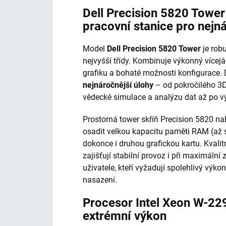
Dell Precision 5820 Towe
pracovní stanice pro nejn
Model
Dell Precision 5820 Tower
je robu
nejvyšší třídy. Kombinuje výkonný vícej
grafiku a bohaté možnosti konfigurace.
nejnáročnější úlohy
– od pokročilého 3D
vědecké simulace a analýzu dat až po vý
Prostorná tower skříň Precision 5820 nab
osadit velkou kapacitu paměti RAM (až 
dokonce i druhou grafickou kartu. Kvalit
zajišťují stabilní provoz i při maximální 
uživatele, kteří vyžadují spolehlivý vý
nasazení.
Procesor Intel Xeon W-229
extrémní výkon