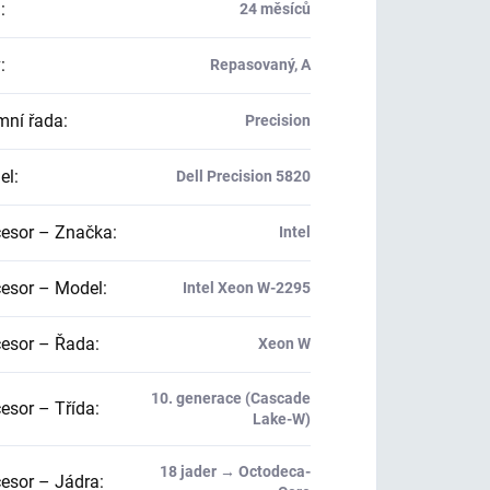
a
:
24 měsíců
v
:
Repasovaný, A
mní řada
:
Precision
el
:
Dell Precision 5820
esor – Značka
:
Intel
esor – Model
:
Intel Xeon W-2295
esor – Řada
:
Xeon W
10. generace (Cascade
esor – Třída
:
Lake-W)
18 jader → Octodeca-
esor – Jádra
: