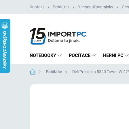
Přejít
Kontakt
Prodejna
Obchodní podmínky
Och
na
obsah
NOTEBOOKY
POČÍTAČE
HERNÍ PC
Domů
Počítače
Dell Precision 5820 Tower W-
Neohodnoceno
Podrobnosti hodn