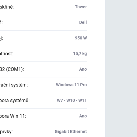
skříně
:
Tower
ň
:
Dell
j
:
950 W
tnost
:
15,7 kg
32 (COM1)
:
Ano
ační systém
:
Windows 11 Pro
ora systémů
:
W7 • W10 • W11
ora Win 11
:
Ano
 prvky
:
Gigabit Ethernet