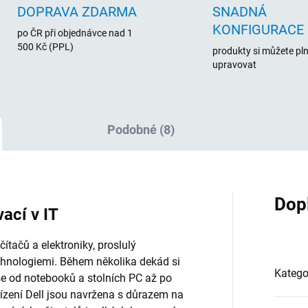
DOPRAVA ZDARMA
SNADNÁ
KONFIGURACE
po ČR při objednávce nad 1
500 Kč (PPL)
produkty si můžete pl
upravovat
Podobné (8)
Dop
vací v IT
tačů a elektroniky, proslulý
chnologiemi. Během několika dekád si
Katego
vše od notebooků a stolních PC až po
řízení Dell jsou navržena s důrazem na