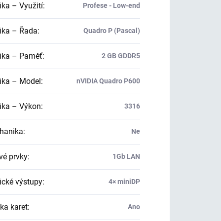
ika – Využití
:
Profese - Low-end
ika – Řada
:
Quadro P (Pascal)
ika – Paměť
:
2 GB GDDR5
ika – Model
:
nVIDIA Quadro P600
ika – Výkon
:
3316
hanika
:
Ne
vé prvky
:
1Gb LAN
ické výstupy
:
4× miniDP
ka karet
:
Ano