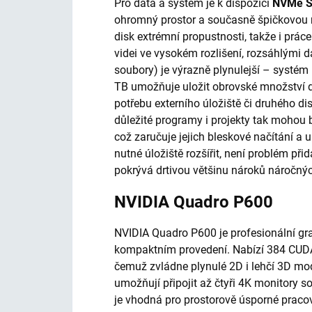
Pro data a systém je k dispozici
NVMe 
ohromný prostor a současně špičkovou 
disk extrémní propustnosti, takže i prác
videi ve vysokém rozlišení, rozsáhlými 
soubory) je výrazně plynulejší – systém 
TB umožňuje uložit obrovské množství da
potřebu externího úložiště či druhého 
důležité programy i projekty tak mohou 
což zaručuje jejich bleskové načítání a 
nutné úložiště rozšířit, není problém při
pokrývá drtivou většinu nároků náročnýc
NVIDIA Quadro P600
NVIDIA Quadro P600 je profesionální gra
kompaktním provedení. Nabízí 384 CUDA
čemuž zvládne plynulé 2D i lehčí 3D mod
umožňují připojit až čtyři 4K monitory
je vhodná pro prostorově úsporné pracovn