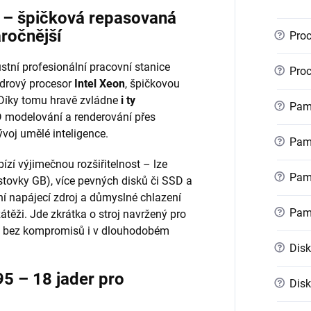
r – špičková repasovaná
áročnější
?
Proc
stní profesionální pracovní stanice
?
Proc
ádrový procesor
Intel Xeon
, špičkovou
 Díky tomu hravě zvládne
i ty
?
Pamě
 modelování a renderování přes
voj umělé inteligence.
?
Pamě
ízí výjimečnou rozšiřitelnost – lze
?
Pamě
stovky GB), více pevných disků či SSD a
ní napájecí zdroj a důmyslné chlazení
?
Pam
zátěži. Jde zkrátka o stroj navržený pro
kon bez kompromisů i v dlouhodobém
?
Disk
5 – 18 jader pro
?
Disk