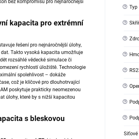
kon bez kompromisů pro nejnáročnější
?
Typ 
í kapacita pro extrémní
?
Skří
?
Zdro
tavuje řešení pro nejnáročnější úlohy,
 dat. Takto vysoká kapacita umožňuje
?
Hmo
vádět rozsáhlé vědecké simulace či
omezení rychlostí úložiště. Technologie
?
RS2
aximální spolehlivost – dokáže
se, což je klíčové pro dlouhotrvající
?
Oper
 RAM poskytuje prakticky neomezenou
t úlohy, které by s nižší kapacitou
?
Podp
pacita s bleskovou
?
Podp
Síťové