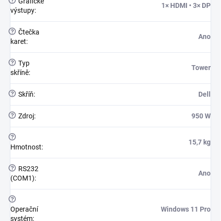
?
Grafické
1× HDMI • 3× DP
výstupy
:
?
Čtečka
Ano
karet
:
?
Typ
Tower
skříně
:
?
Skříň
:
Dell
?
Zdroj
:
950 W
?
15,7 kg
Hmotnost
:
?
RS232
Ano
(COM1)
:
?
Operační
Windows 11 Pro
systém
: