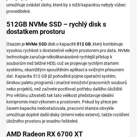
umožňuje zvládat úlohy, které by s nižší kapacitou nebyly vůbec
proveditelné.
512GB NVMe SSD – rychlý disk s
dostatkem prostoru
Osazen je
NVMe SSD
disk o kapacitě
512 GB
, který kombinuje
vysokou rychlost s dostatečně velkým prostorem pro data. NVMe
technologie zaručuje několikanásobně rychlejší přístup k
souborům než běžné HDD, což se projevuje rychlým startem
systému, okamžitým spouštěním aplikací a svižným přesunem
dat. Kapacita 512 GB již pohodlně pojme operační systém,
širokou paletu programů i značné množství pracovních souborů
nebo projektů, než začnete pociťovat potřebu dalšího úložiště.
Pro většinu uživatelů tak tato velikost představuje ideální
kompromis mezi výkonem a prostorem. Pokud by přece jen
časem kapacita nedostačovala, pracovní stanice obvykle
umožňuje doplnit další disky (interní nebo externí), takže rozšíření
úložného prostoru je snadno řešitelné.
AMD Radeon RX 6700 XT