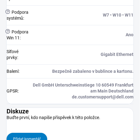
?
Podpora
W7 • W10 • W11
systémů
:
?
Podpora
Ano
Win 11
:
Síťové
Gigabit Ethernet
prvky
:
Balení
:
Bezpečně zabaleno v bublince a kartonu.
Dell GmbH Unterschweinstiege 10 60549 Frankfurt
GPSR
:
am Main Deutschland
de.customersupport@dell.com
Diskuze
Buďte první, kdo napíše příspěvek k této položce.
Přidat komentář