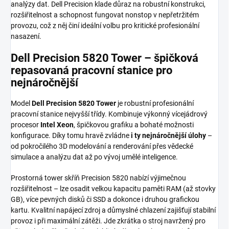
analýzy dat. Dell Precision klade důraz na robustní konstrukci,
rozšiřitelnost a schopnost fungovat nonstop v nepřetržitém
provozu, což z něj činí ideální volbu pro kritické profesionální
nasazení.
Dell Precision 5820 Tower – špičková
repasovaná pracovní stanice pro
nejnáročnější
Model
Dell Precision 5820 Tower
je robustní profesionální
pracovní stanice nejvyšší třídy. Kombinuje výkonný vícejádrový
procesor
Intel Xeon
, špičkovou grafiku a bohaté možnosti
konfigurace. Díky tomu hravě zvládne
i ty nejnáročnější úlohy
–
od pokročilého 3D modelování a renderování přes vědecké
simulace a analýzu dat až po vývoj umělé inteligence.
Prostorná tower skříň Precision 5820 nabízí výjimečnou
rozšiřitelnost – lze osadit velkou kapacitu paměti RAM (až stovky
GB), více pevných disků či SSD a dokonce i druhou grafickou
kartu. Kvalitní napájecí zdroj a důmyslné chlazení zajišťují stabilní
provoz i při maximální zátěži. Jde zkrátka o stroj navržený pro