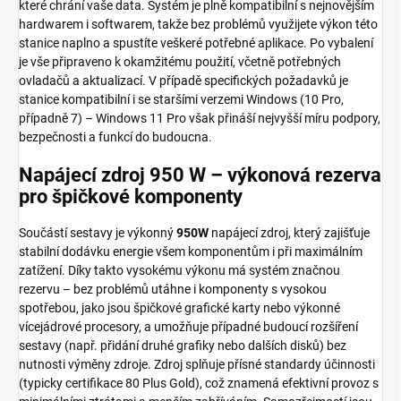
které chrání vaše data. Systém je plně kompatibilní s nejnovějším
hardwarem i softwarem, takže bez problémů využijete výkon této
stanice naplno a spustíte veškeré potřebné aplikace. Po vybalení
je vše připraveno k okamžitému použití, včetně potřebných
ovladačů a aktualizací. V případě specifických požadavků je
stanice kompatibilní i se staršími verzemi Windows (10 Pro,
případně 7) – Windows 11 Pro však přináší nejvyšší míru podpory,
bezpečnosti a funkcí do budoucna.
Napájecí zdroj 950 W – výkonová rezerva
pro špičkové komponenty
Součástí sestavy je výkonný
950W
napájecí zdroj, který zajišťuje
stabilní dodávku energie všem komponentům i při maximálním
zatížení. Díky takto vysokému výkonu má systém značnou
rezervu – bez problémů utáhne i komponenty s vysokou
spotřebou, jako jsou špičkové grafické karty nebo výkonné
vícejádrové procesory, a umožňuje případné budoucí rozšíření
sestavy (např. přidání druhé grafiky nebo dalších disků) bez
nutnosti výměny zdroje. Zdroj splňuje přísné standardy účinnosti
(typicky certifikace 80 Plus Gold), což znamená efektivní provoz s