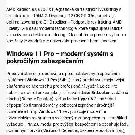
AMD Radeon RX 6700 XT je grafická karta střední vyšší třídy s
architekturou RDNA 2. Disponuje 12 GB GDDR6 paměti a je
optimalizovaná pro QHD rozlišení. Podporuje ray tracing, AMD
FidelityFX a další moderní technologie, které zajišťují realistické
vizualizace a efektivní rendering. Díky dobrému poměru výkonu a
spotřeby je vhodná pro univerzální pracovní i herní nasazení.
Windows 11 Pro – moderní systém s
pokročilým zabezpečením
Pracovní stanice je dodávána s předinstalovaným operačním
systémem
Windows 11 Pro
(64bit), který představuje nejnovější
platformu od Microsoftu pro profesionální využití. Edice Pro
nabízí pokročilé funkce, jako je šifrování disků
BitLocker
, vzdálená
plocha (Remote Desktop), virtualizace
Hyper-V
či možnosti
připojení do firemní domény, což ocení zejména náročnější
uživatelé a firmy. Windows 11 se vyznačuje moderním
uživatelským rozhraním a vylepšeným zabezpečením – například
vyžaduje TPM 2.0 modul pro zvýšení bezpečnosti a obsahuje řadu
ochranných prvků (Microsoft Defender, bezpečné bootování aj.),