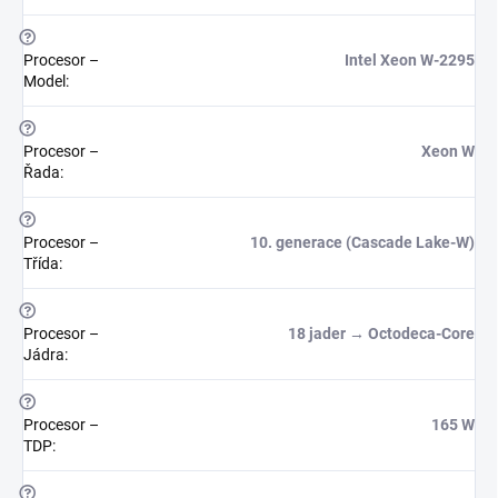
?
Procesor –
Intel Xeon W-2295
Model
:
?
Procesor –
Xeon W
Řada
:
?
Procesor –
10. generace (Cascade Lake-W)
Třída
:
?
Procesor –
18 jader → Octodeca-Core
Jádra
:
?
Procesor –
165 W
TDP
:
?