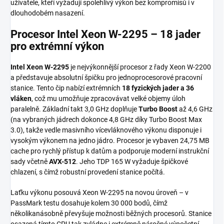
uživatele, kteří vyžadují spolehlivý výkon bez kompromisů i v
dlouhodobém nasazení.
Procesor Intel Xeon W-2295 – 18 jader
pro extrémní výkon
Intel Xeon W-2295
je nejvýkonnější procesor z řady Xeon W-2200
a představuje absolutní špičku pro jednoprocesorové pracovní
stanice. Tento čip nabízí extrémních
18 fyzických jader a 36
vláken
, což mu umožňuje zpracovávat velké objemy úloh
paralelně. Základní takt 3,0 GHz doplňuje
Turbo Boost
až 4,6 GHz
(na vybraných jádrech dokonce 4,8 GHz díky Turbo Boost Max
3.0), takže vedle masivního vícevláknového výkonu disponuje i
vysokým výkonem na jedno jádro. Procesor je vybaven 24,75 MB
cache pro rychlý přístup k datům a podporuje moderní instrukční
sady včetně
AVX-512
. Jeho TDP 165 W vyžaduje špičkové
chlazení, s čímž robustní provedení stanice počítá.
Laťku výkonu posouvá Xeon W-2295 na novou úroveň – v
PassMark testu dosahuje kolem 30 000 bodů, čímž
několikanásobně převyšuje možnosti běžných procesorů. Stanice
osazená tímto CPU tak zvládne i extrémně náročné výpočetní