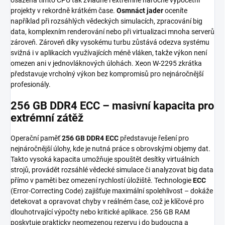
projekty v rekordně krátkém čase.
Osmnáct jader
oceníte
například při rozsáhlých vědeckých simulacích, zpracování big
data, komplexním renderování nebo při virtualizaci mnoha serverů
zároveň. Zároveň díky vysokému turbu zůstává odezva systému
svižná i v aplikacích využívajících méně vláken, takže výkon není
omezen ani v jednovláknových úlohách. Xeon W-2295 zkrátka
představuje vrcholný výkon bez kompromisů pro nejnáročnější
profesionály.
256 GB DDR4 ECC – masivní kapacita pro
extrémní zátěž
Operační paměť
256 GB DDR4 ECC
představuje řešení pro
nejnáročnější úlohy, kde je nutná práce s obrovskými objemy dat.
Takto vysoká kapacita umožňuje spouštět desítky virtuálních
strojů, provádět rozsáhlé vědecké simulace či analyzovat big data
přímo v paměti bez omezení rychlostí úložiště. Technologie
ECC
(Error-Correcting Code) zajišťuje maximální spolehlivost – dokáže
detekovat a opravovat chyby v reálném čase, což je klíčové pro
dlouhotrvající výpočty nebo kritické aplikace. 256 GB RAM
poskytuje prakticky neomezenou rezervu i do budoucna a