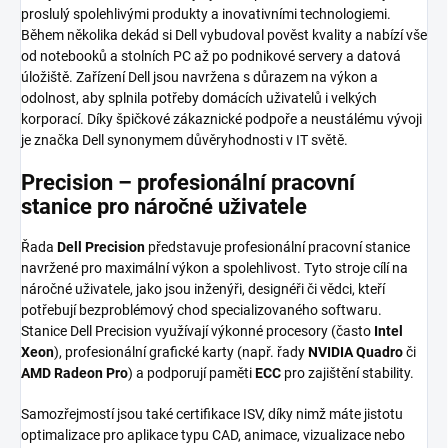
proslulý spolehlivými produkty a inovativními technologiemi.
Během několika dekád si Dell vybudoval pověst kvality a nabízí vše
od notebooků a stolních PC až po podnikové servery a datová
úložiště. Zařízení Dell jsou navržena s důrazem na výkon a
odolnost, aby splnila potřeby domácích uživatelů i velkých
korporací. Díky špičkové zákaznické podpoře a neustálému vývoji
je značka Dell synonymem důvěryhodnosti v IT světě.
Precision – profesionální pracovní
stanice pro náročné uživatele
Řada
Dell Precision
představuje profesionální pracovní stanice
navržené pro maximální výkon a spolehlivost. Tyto stroje cílí na
náročné uživatele, jako jsou inženýři, designéři či vědci, kteří
potřebují bezproblémový chod specializovaného softwaru.
Stanice Dell Precision využívají výkonné procesory (často
Intel
Xeon
), profesionální grafické karty (např. řady
NVIDIA Quadro
či
AMD Radeon Pro
) a podporují paměti
ECC
pro zajištění stability.
Samozřejmostí jsou také certifikace ISV, díky nimž máte jistotu
optimalizace pro aplikace typu CAD, animace, vizualizace nebo