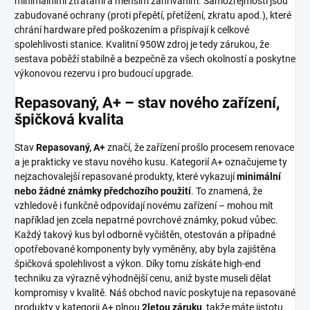
minimálními ztrátami a menším zahříváním. Samozřejmostí jsou
zabudované ochrany (proti přepětí, přetížení, zkratu apod.), které
chrání hardware před poškozením a přispívají k celkové
spolehlivosti stanice. Kvalitní 950W zdroj je tedy zárukou, že
sestava poběží stabilně a bezpečně za všech okolností a poskytne
výkonovou rezervu i pro budoucí upgrade.
Repasovaný, A+ – stav nového zařízení,
špičková kvalita
Stav
Repasovaný, A+
značí, že zařízení prošlo procesem renovace
a je prakticky ve stavu nového kusu. Kategorií A+ označujeme ty
nejzachovalejší repasované produkty, které vykazují
minimální
nebo žádné známky předchozího použití
. To znamená, že
vzhledově i funkčně odpovídají novému zařízení – mohou mít
například jen zcela nepatrné povrchové známky, pokud vůbec.
Každý takový kus byl odborně vyčištěn, otestován a případné
opotřebované komponenty byly vyměněny, aby byla zajištěna
špičková spolehlivost a výkon. Díky tomu získáte high-end
techniku za výrazně výhodnější cenu, aniž byste museli dělat
kompromisy v kvalitě. Náš obchod navíc poskytuje na repasované
produkty v kategorii A+ plnou
2letou záruku
, takže máte jistotu