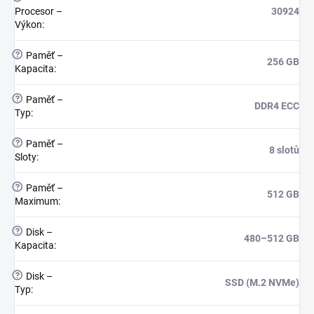
Procesor –
30924
Výkon
:
?
Paměť –
256 GB
Kapacita
:
?
Paměť –
DDR4 ECC
Typ
:
?
Paměť –
8 slotů
Sloty
:
?
Paměť –
512 GB
Maximum
:
?
Disk –
480–512 GB
Kapacita
:
?
Disk –
SSD (M.2 NVMe)
Typ
: