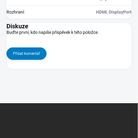
Rozhraní
:
HDMI, DisplayPort
Diskuze
Buďte první, kdo napíše příspěvek k této položce.
Přidat komentář
Z
Á
P
A
T