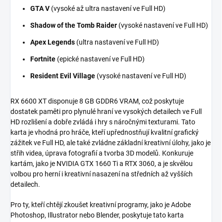
GTA V
(vysoké až ultra nastavení ve Full HD)
Shadow of the Tomb Raider
(vysoké nastavení ve Full HD)
Apex Legends
(ultra nastavení ve Full HD)
Fortnite
(epické nastavení ve Full HD)
Resident Evil Village
(vysoké nastavení ve Full HD)
RX 6600 XT disponuje 8 GB GDDR6 VRAM, což poskytuje
dostatek paměti pro plynulé hraní ve vysokých detailech ve Full
HD rozlišení a dobře zvládá i hry s náročnými texturami. Tato
karta je vhodná pro hráče, kteří upřednostňují kvalitní grafický
zážitek ve Full HD, ale také zvládne základní kreativní úlohy, jako je
střih videa, úprava fotografií a tvorba 3D modelů. Konkuruje
kartám, jako je NVIDIA GTX 1660 Ti a RTX 3060, a je skvělou
volbou pro herní i kreativní nasazení na středních až vyšších
detailech.
Pro ty, kteří chtějí zkoušet kreativní programy, jako je Adobe
Photoshop, Illustrator nebo Blender, poskytuje tato karta