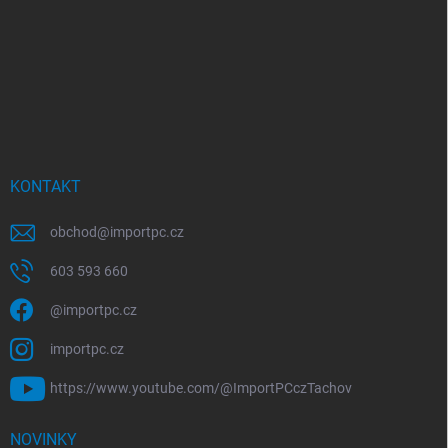
KONTAKT
obchod
@
importpc.cz
603 593 660
@importpc.cz
importpc.cz
https://www.youtube.com/@ImportPCczTachov
NOVINKY