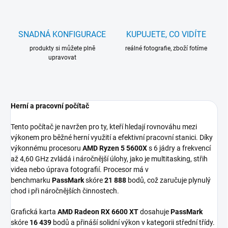
SNADNÁ KONFIGURACE
KUPUJETE, CO VIDÍTE
produkty si můžete plně
reálné fotografie, zboží fotíme
upravovat
Herní a pracovní počítač
Tento počítač je navržen pro ty, kteří hledají rovnováhu mezi
výkonem pro běžné herní využití a efektivní pracovní stanici. Díky
výkonnému procesoru
AMD Ryzen 5 5600X
s 6 jádry a frekvencí
až 4,60 GHz zvládá i náročnější úlohy, jako je multitasking, střih
videa nebo úprava fotografií. Procesor má v
benchmarku
PassMark
skóre
21 888
bodů, což zaručuje plynulý
chod i při náročnějších činnostech.
Grafická karta
AMD Radeon RX 6600 XT
dosahuje
PassMark
skóre
16 439
bodů a přináší solidní výkon v kategorii střední třídy.