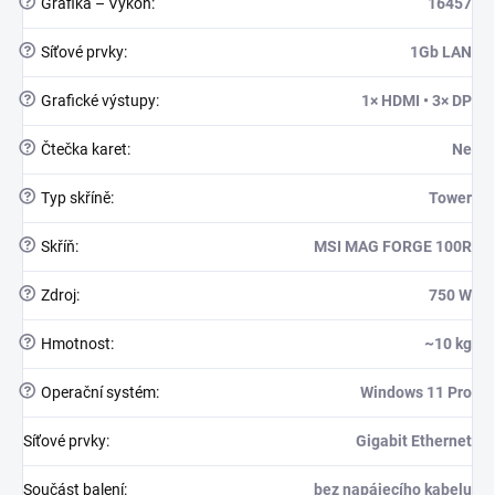
?
Grafika – Výkon
:
16457
?
Síťové prvky
:
1Gb LAN
?
Grafické výstupy
:
1× HDMI • 3× DP
?
Čtečka karet
:
Ne
?
Typ skříně
:
Tower
?
Skříň
:
MSI MAG FORGE 100R
?
Zdroj
:
750 W
?
Hmotnost
:
~10 kg
?
Operační systém
:
Windows 11 Pro
Síťové prvky
:
Gigabit Ethernet
Součást balení
:
bez napájecího kabelu