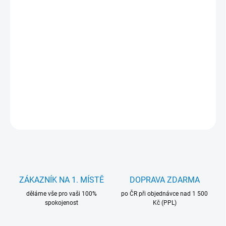
cena:
VOLBA
OPERAČNÍHO
?
SYSTÉMU
KANCELÁŘSKÝ
?
SOFTWARE
AMD Ryzen 5 5600X (6×3.70/4.60 GHz), 32GB DDR4, 1TB SSD,
AMD Radeon RX 6600 XT, Windows 11 Pro
DETAILNÍ INFORMACE
ZEPTAT SE
HLÍDAT
ZÁKAZNÍK NA 1. MÍSTĚ
DOPRAVA ZDARMA
děláme vše pro vaši 100%
po ČR při objednávce nad 1 500
spokojenost
Kč (PPL)