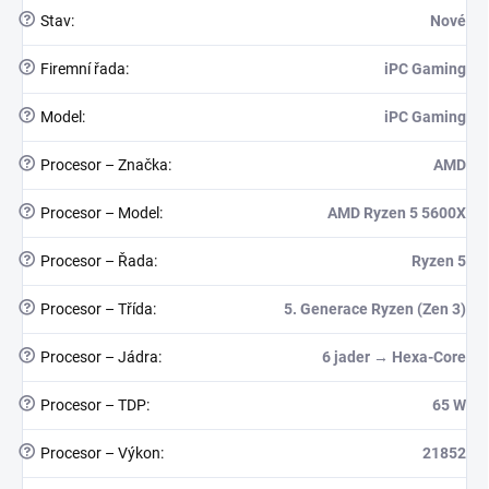
?
Stav
:
Nové
?
Firemní řada
:
iPC Gaming
?
Model
:
iPC Gaming
?
Procesor – Značka
:
AMD
?
Procesor – Model
:
AMD Ryzen 5 5600X
?
Procesor – Řada
:
Ryzen 5
?
Procesor – Třída
:
5. Generace Ryzen (Zen 3)
?
Procesor – Jádra
:
6 jader → Hexa-Core
?
Procesor – TDP
:
65 W
?
Procesor – Výkon
:
21852