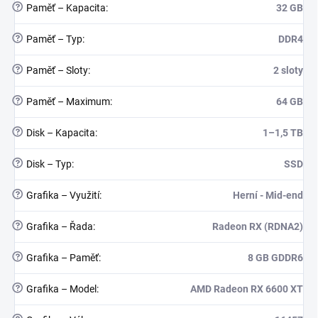
?
Paměť – Kapacita
:
32 GB
?
Paměť – Typ
:
DDR4
?
Paměť – Sloty
:
2 sloty
?
Paměť – Maximum
:
64 GB
?
Disk – Kapacita
:
1–1,5 TB
?
Disk – Typ
:
SSD
?
Grafika – Využití
:
Herní - Mid-end
?
Grafika – Řada
:
Radeon RX (RDNA2)
?
Grafika – Paměť
:
8 GB GDDR6
?
Grafika – Model
:
AMD Radeon RX 6600 XT