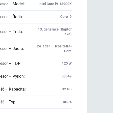
esor – Model
:
Intel Core i9-13900K
esor – Řada
:
Core i9
13. generace (Raptor
esor – Třída
:
Lake)
24 jader → Icositetra-
esor – Jádra
:
Core
esor – TDP
:
125 W
esor – Výkon
:
58549
ť – Kapacita
:
32 GB
ť – Typ
:
DDR4