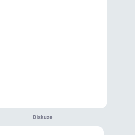
vý.
ců.
Diskuze