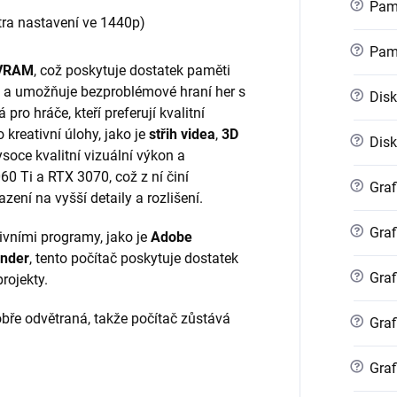
?
Pamě
tra nastavení ve 1440p)
?
Pam
 VRAM
, což poskytuje dostatek paměti
ch a umožňuje bezproblémové hraní her s
?
Disk
pro hráče, kteří preferují kvalitní
 kreativní úlohy, jako je
střih videa
,
3D
?
Disk
ysoce kvalitní vizuální výkon a
0 Ti a RTX 3070, což z ní činí
?
Graf
azení na vyšší detaily a rozlišení.
?
Graf
ativními programy, jako je
Adobe
ender
, tento počítač poskytuje dostatek
?
Graf
rojekty.
dobře odvětraná, takže počítač zůstává
?
Graf
?
Graf