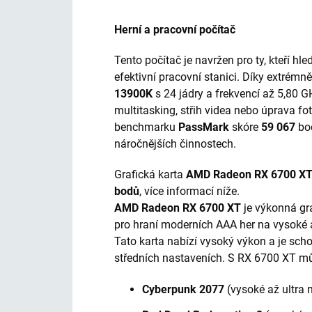
Herní a pracovní počítač
Tento počítač je navržen pro ty, kteří hl
efektivní pracovní stanici. Díky extré
13900K
s 24 jádry a frekvencí až 5,80 GH
multitasking, střih videa nebo úprava fo
benchmarku
PassMark
skóre
59 067
bo
náročnějších činnostech.
Grafická karta
AMD Radeon RX 6700 X
bodů
, více informací níže.
AMD Radeon RX 6700 XT
je výkonná graf
pro hraní moderních AAA her na vysoké a
Tato karta nabízí vysoký výkon a je schop
středních nastaveních. S RX 6700 XT mů
Cyberpunk 2077
(vysoké až ultra 