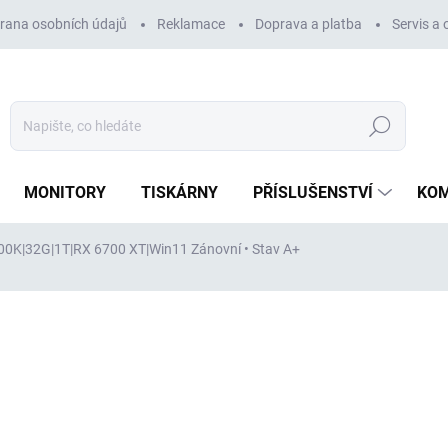
rana osobních údajů
Reklamace
Doprava a platba
Servis a
Hledat
MONITORY
TISKÁRNY
PŘÍSLUŠENSTVÍ
KO
3900K|32G|1T|RX 6700 XT|Win11
Zánovní • Stav A+
ocení
ZNAČKA:
SPIRE
31 889 Kč
28 
23 959 Kč
bez DPH
Měrná
VYPRODÁNO