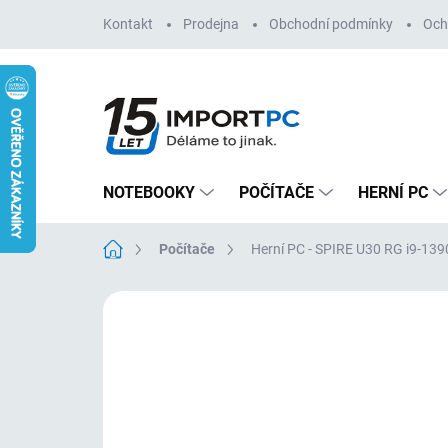
Přejít
Kontakt
Prodejna
Obchodní podmínky
Och
na
obsah
NOTEBOOKY
POČÍTAČE
HERNÍ PC
Domů
Počítače
Herní PC - SPIRE U30 RG i9-1
Neohodnoceno
Podrobnosti hodn