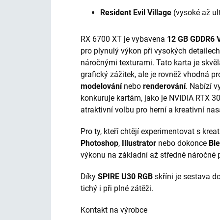
Resident Evil Village
(vysoké až ul
RX 6700 XT je vybavena
12 GB GDDR6
pro plynulý výkon při vysokých detaile
náročnými texturami. Tato karta je skvělá 
grafický zážitek, ale je rovněž vhodná pro
modelování
nebo
renderování
. Nabízí v
konkuruje kartám, jako je NVIDIA RTX 306
atraktivní volbu pro herní a kreativní nas
Pro ty, kteří chtějí experimentovat s kre
Photoshop
,
Illustrator
nebo dokonce
Bl
výkonu na základní až středně náročné p
Díky
SPIRE U30 RGB
skříni je sestava 
tichý i při plné zátěži.
Kontakt na výrobce