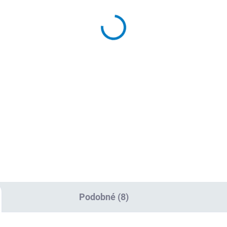
Napájecí kabel k PC,
iginální HP USB myš
EURO
užitá)
50 Kč
0 Kč
41 Kč bez DPH
 Kč bez DPH
Do košíku
Do košíku
Napájecí kabel k PC, EURO.
inální HP USB myš (použitá).
Standardní napájecí kabel, no
kční použitá USB myš. Záruka
Certifikát CE. Záruka 24 měsí
měsíců.
Podobné (8)