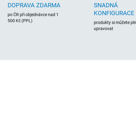
DOPRAVA ZDARMA
SNADNÁ
KONFIGURACE
po ČR při objednávce nad 1
500 Kč (PPL)
produkty si můžete pl
upravovat
104260
SKL
SKLADEM
(>
(>5 KS)