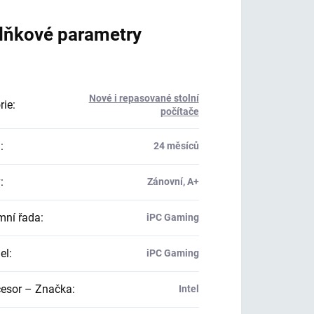
lňkové parametry
Nové i repasované stolní
rie
:
počítače
a
:
24 měsíců
v
:
Zánovní, A+
mní řada
:
iPC Gaming
el
:
iPC Gaming
esor – Značka
:
Intel