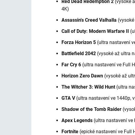
Red Dead Redemption 2
(vysoké až
4K)
Assassin's Creed Valhalla
(vysoké 
Call of Duty: Modern Warfare II
(u
Forza Horizon 5
(ultra nastavení v
Battlefield 2042
(vysoké až ultra 
Far Cry 6
(ultra nastavení ve Full
Horizon Zero Dawn
(vysoké až ult
The Witcher 3: Wild Hunt
(ultra na
GTA V
(ultra nastavení ve 1440p, v
Shadow of the Tomb Raider
(vysok
Apex Legends
(ultra nastavení ve
Fortnite
(epické nastavení ve Full