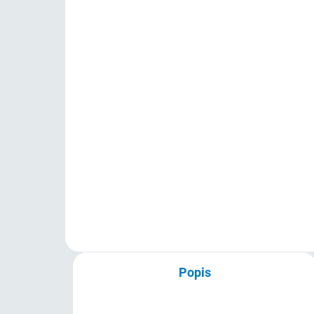
Originální HP USB Česká
Or
klávesnice (použitá)
(po
150 Kč
15
124 Kč bez DPH
124
Do košíku
Klávesnice kancelářská, drátová,
Orig
česká lokalizace kláves, USB,
Fun
černá
24 
Popis