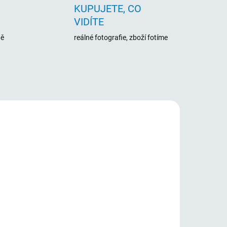
KUPUJETE, CO
VIDÍTE
ně
reálné fotografie, zboží fotíme
520
ADEM
5 KS)