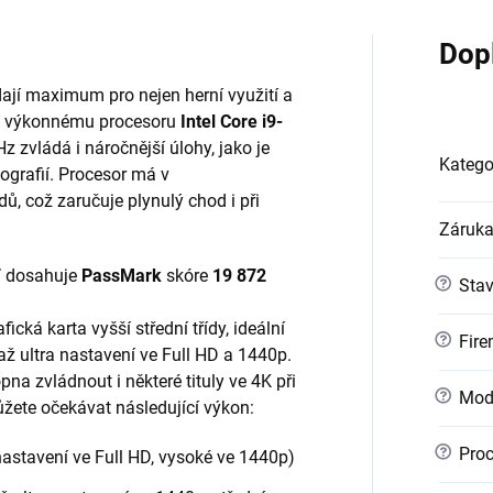
Dop
edají maximum pro nejen herní využití a
mně výkonnému procesoru
Intel Core i9-
z zvládá i náročnější úlohy, jako je
Katego
tografií. Procesor má v
dů, což zaručuje plynulý chod i při
Záruk
T
dosahuje
PassMark
skóre
19 872
?
Sta
ická karta vyšší střední třídy, ideální
?
Fire
ž ultra nastavení ve Full HD a 1440p.
na zvládnout i některé tituly ve 4K při
?
Mod
žete očekávat následující výkon:
?
Proc
nastavení ve Full HD, vysoké ve 1440p)