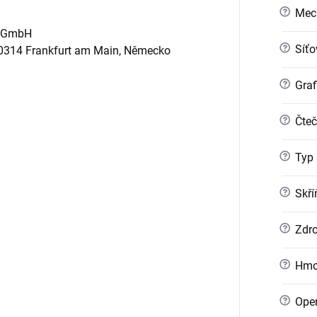
?
Mec
) GmbH
?
Síťo
60314 Frankfurt am Main, Německo
?
Graf
?
Čteč
?
Typ 
?
Skří
?
Zdro
?
Hmo
?
Oper