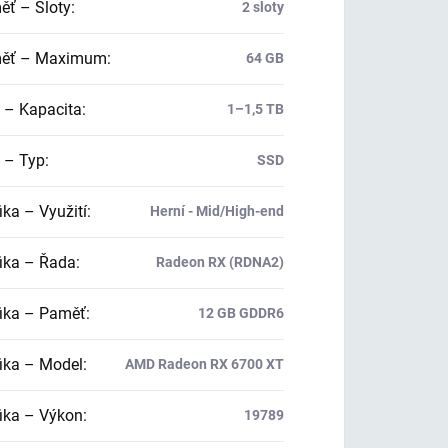
ť – Sloty
:
2 sloty
ěť – Maximum
:
64 GB
 – Kapacita
:
1–1,5 TB
 – Typ
:
SSD
ika – Využití
:
Herní - Mid/High-end
ika – Řada
:
Radeon RX (RDNA2)
ika – Paměť
:
12 GB GDDR6
ika – Model
:
AMD Radeon RX 6700 XT
ika – Výkon
:
19789