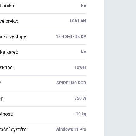
hanika
:
Ne
vé prvky
:
1Gb LAN
ické výstupy
:
1× HDMI • 3× DP
ka karet
:
Ne
skříně
:
Tower
ň
:
SPIRE U30 RGB
j
:
750 W
tnost
:
~10 kg
ační systém
:
Windows 11 Pro