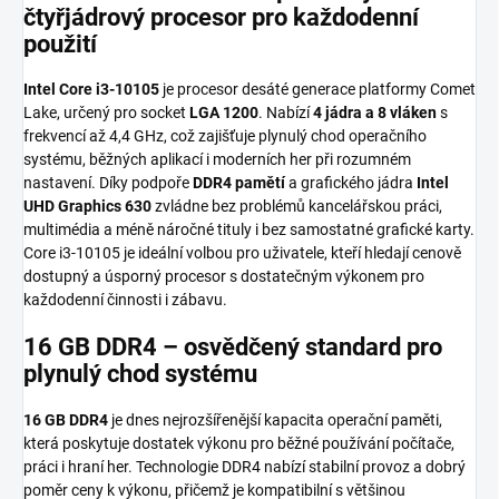
čtyřjádrový procesor pro každodenní
použití
Intel Core i3-10105
je procesor desáté generace platformy Comet
Lake, určený pro socket
LGA 1200
. Nabízí
4 jádra a 8 vláken
s
frekvencí až 4,4 GHz, což zajišťuje plynulý chod operačního
systému, běžných aplikací i moderních her při rozumném
nastavení. Díky podpoře
DDR4 pamětí
a grafického jádra
Intel
UHD Graphics 630
zvládne bez problémů kancelářskou práci,
multimédia a méně náročné tituly i bez samostatné grafické karty.
Core i3-10105 je ideální volbou pro uživatele, kteří hledají cenově
dostupný a úsporný procesor s dostatečným výkonem pro
každodenní činnosti i zábavu.
16 GB DDR4 – osvědčený standard pro
plynulý chod systému
16 GB DDR4
je dnes nejrozšířenější kapacita operační paměti,
která poskytuje dostatek výkonu pro běžné používání počítače,
práci i hraní her. Technologie DDR4 nabízí stabilní provoz a dobrý
poměr ceny k výkonu, přičemž je kompatibilní s většinou