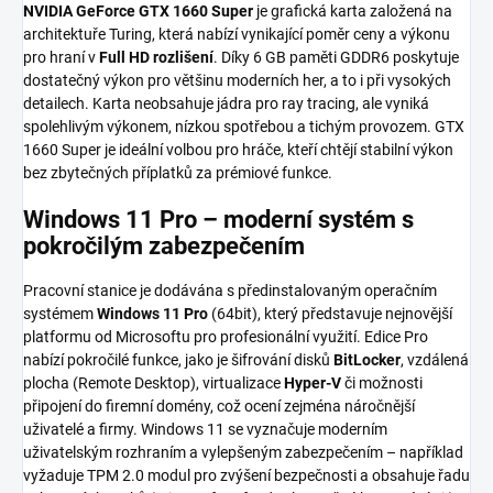
NVIDIA GeForce GTX 1660 Super
je grafická karta založená na
architektuře Turing, která nabízí vynikající poměr ceny a výkonu
pro hraní v
Full HD rozlišení
. Díky 6 GB paměti GDDR6 poskytuje
dostatečný výkon pro většinu moderních her, a to i při vysokých
detailech. Karta neobsahuje jádra pro ray tracing, ale vyniká
spolehlivým výkonem, nízkou spotřebou a tichým provozem. GTX
1660 Super je ideální volbou pro hráče, kteří chtějí stabilní výkon
bez zbytečných příplatků za prémiové funkce.
Windows 11 Pro – moderní systém s
pokročilým zabezpečením
Pracovní stanice je dodávána s předinstalovaným operačním
systémem
Windows 11 Pro
(64bit), který představuje nejnovější
platformu od Microsoftu pro profesionální využití. Edice Pro
nabízí pokročilé funkce, jako je šifrování disků
BitLocker
, vzdálená
plocha (Remote Desktop), virtualizace
Hyper-V
či možnosti
připojení do firemní domény, což ocení zejména náročnější
uživatelé a firmy. Windows 11 se vyznačuje moderním
uživatelským rozhraním a vylepšeným zabezpečením – například
vyžaduje TPM 2.0 modul pro zvýšení bezpečnosti a obsahuje řadu