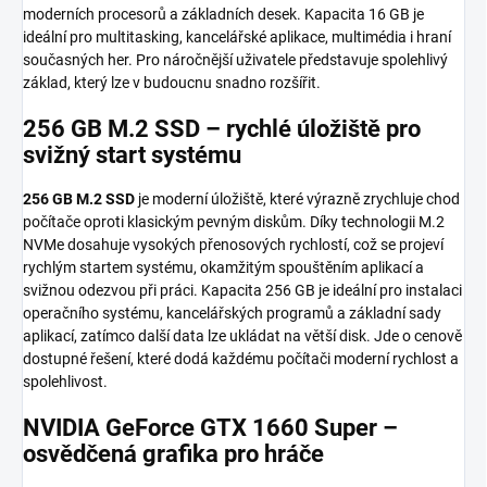
moderních procesorů a základních desek. Kapacita 16 GB je
ideální pro multitasking, kancelářské aplikace, multimédia i hraní
současných her. Pro náročnější uživatele představuje spolehlivý
základ, který lze v budoucnu snadno rozšířit.
256 GB M.2 SSD – rychlé úložiště pro
svižný start systému
256 GB M.2 SSD
je moderní úložiště, které výrazně zrychluje chod
počítače oproti klasickým pevným diskům. Díky technologii M.2
NVMe dosahuje vysokých přenosových rychlostí, což se projeví
rychlým startem systému, okamžitým spouštěním aplikací a
svižnou odezvou při práci. Kapacita 256 GB je ideální pro instalaci
operačního systému, kancelářských programů a základní sady
aplikací, zatímco další data lze ukládat na větší disk. Jde o cenově
dostupné řešení, které dodá každému počítači moderní rychlost a
spolehlivost.
NVIDIA GeForce GTX 1660 Super –
osvědčená grafika pro hráče