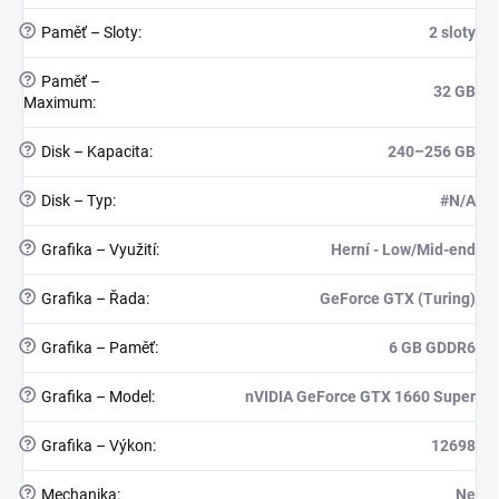
?
Paměť – Sloty
:
2 sloty
?
Paměť –
32 GB
Maximum
:
?
Disk – Kapacita
:
240–256 GB
?
Disk – Typ
:
#N/A
?
Grafika – Využití
:
Herní - Low/Mid-end
?
Grafika – Řada
:
GeForce GTX (Turing)
?
Grafika – Paměť
:
6 GB GDDR6
?
Grafika – Model
:
nVIDIA GeForce GTX 1660 Super
?
Grafika – Výkon
:
12698
?
Mechanika
:
Ne