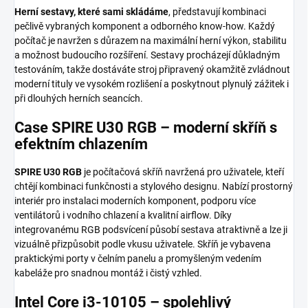
Herní sestavy, které sami skládáme
, představují kombinaci
pečlivě vybraných komponent a odborného know-how. Každý
počítač je navržen s důrazem na maximální herní výkon, stabilitu
a možnost budoucího rozšíření. Sestavy procházejí důkladným
testováním, takže dostáváte stroj připravený okamžitě zvládnout
moderní tituly ve vysokém rozlišení a poskytnout plynulý zážitek i
při dlouhých herních seancích.
Case SPIRE U30 RGB – moderní skříň s
efektním chlazením
SPIRE U30 RGB
je počítačová skříň navržená pro uživatele, kteří
chtějí kombinaci funkčnosti a stylového designu. Nabízí prostorný
interiér pro instalaci moderních komponent, podporu více
ventilátorů i vodního chlazení a kvalitní airflow. Díky
integrovanému RGB podsvícení působí sestava atraktivně a lze ji
vizuálně přizpůsobit podle vkusu uživatele. Skříň je vybavena
praktickými porty v čelním panelu a promyšleným vedením
kabeláže pro snadnou montáž i čistý vzhled.
Intel Core i3-10105 – spolehlivý