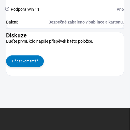
?
Podpora Win 11
:
Ano
Balení
:
Bezpečně zabaleno v bublince a kartonu.
Diskuze
Buďte první, kdo napíše příspěvek k této položce.
Přidat komentář
Z
Á
P