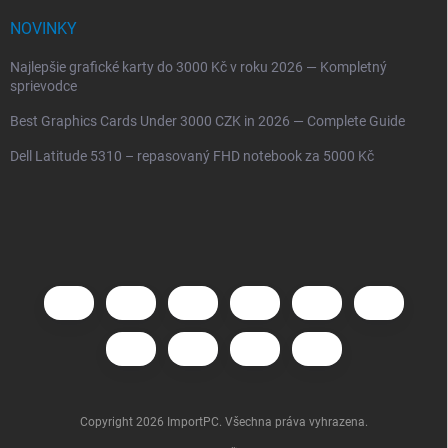
NOVINKY
Najlepšie grafické karty do 3000 Kč v roku 2026 — Kompletný
sprievodce
Best Graphics Cards Under 3000 CZK in 2026 — Complete Guide
Dell Latitude 5310 – repasovaný FHD notebook za 5000 Kč
Copyright 2026
ImportPC
. Všechna práva vyhrazena.