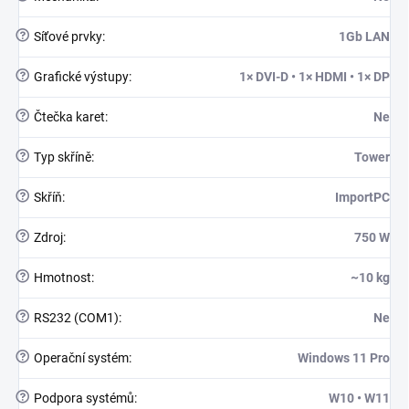
?
Síťové prvky
:
1Gb LAN
?
Grafické výstupy
:
1× DVI-D • 1× HDMI • 1× DP
?
Čtečka karet
:
Ne
?
Typ skříně
:
Tower
?
Skříň
:
ImportPC
?
Zdroj
:
750 W
?
Hmotnost
:
~10 kg
?
RS232 (COM1)
:
Ne
?
Operační systém
:
Windows 11 Pro
?
Podpora systémů
:
W10 • W11