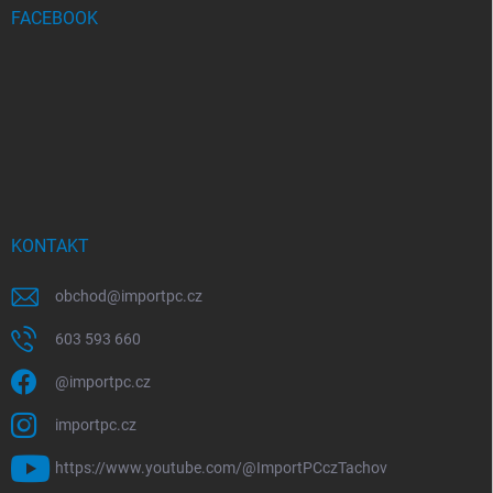
FACEBOOK
KONTAKT
obchod
@
importpc.cz
603 593 660
@importpc.cz
importpc.cz
https://www.youtube.com/@ImportPCczTachov