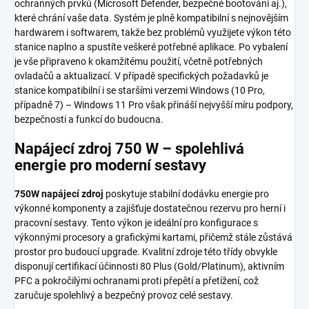
ochranných prvků (Microsoft Defender, bezpečné bootování aj.),
které chrání vaše data. Systém je plně kompatibilní s nejnovějším
hardwarem i softwarem, takže bez problémů využijete výkon této
stanice naplno a spustíte veškeré potřebné aplikace. Po vybalení
je vše připraveno k okamžitému použití, včetně potřebných
ovladačů a aktualizací. V případě specifických požadavků je
stanice kompatibilní i se staršími verzemi Windows (10 Pro,
případně 7) – Windows 11 Pro však přináší nejvyšší míru podpory,
bezpečnosti a funkcí do budoucna.
Napájecí zdroj 750 W – spolehlivá
energie pro moderní sestavy
750W napájecí zdroj
poskytuje stabilní dodávku energie pro
výkonné komponenty a zajišťuje dostatečnou rezervu pro herní i
pracovní sestavy. Tento výkon je ideální pro konfigurace s
výkonnými procesory a grafickými kartami, přičemž stále zůstává
prostor pro budoucí upgrade. Kvalitní zdroje této třídy obvykle
disponují certifikací účinnosti 80 Plus (Gold/Platinum), aktivním
PFC a pokročilými ochranami proti přepětí a přetížení, což
zaručuje spolehlivý a bezpečný provoz celé sestavy.