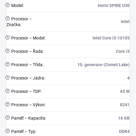
?
Model
:
Herní SPIRE U30
?
Procesor –
Intel
Značka
:
?
Procesor – Model
:
Intel Core i3-10105
?
Procesor – Řada
:
Core i3
?
Procesor – Třída
:
10. generace (Comet Lake)
?
Procesor – Jádra
:
4
?
Procesor – TDP
:
65 W
?
Procesor – Výkon
:
8241
?
Paměť – Kapacita
:
16 GB
?
Paměť – Typ
:
DDR4