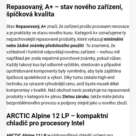
Repasovaný, A+ – stav nového zařízení,
špičková kvalita
Stav
Repasovaný, A+
značí, že zařízení prošlo procesem renovace
a je prakticky ve stavu nového kusu. Kategorií A+ označujeme ty
nejzachovalejší repasované produkty, které vykazují
minimální
nebo žádné známky předchozího použití
. To znamená, že
vzhledově i funkčně odpovídají novému zařízení – mohou mít
například jen zcela nepatrné povrchové známky, pokud vůbec.
Každý takový kus byl odborně vyčištěn, otestován a případné
opotřebované komponenty byly vyměněny, aby byla zajištěna
špičková spolehlivost a výkon. Díky tomu získáte high-end
techniku za výrazně výhodnější cenu, aniž byste museli dělat
kompromisy v kvalitě. Náš obchod navíc poskytuje na repasované
produkty v kategorii A+ plnou
2letou záruku
, takže máte jistotu
bezproblémového provozu a podpory stejně jako u nového zboží.
ARCTIC Alpine 12 LP – kompaktní
chladič pro procesory Intel
ARCTIC Alpine 12 LP
je nízkoprofilový chladič určený pro