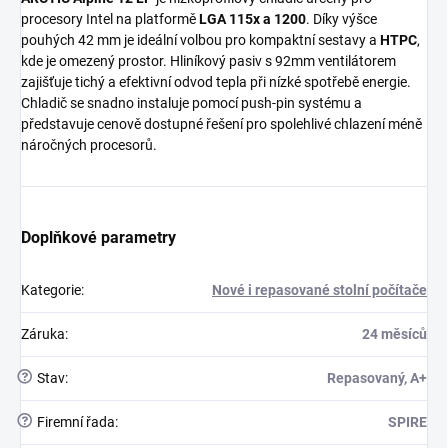
procesory Intel na platformě
LGA 115x a 1200
. Díky výšce
pouhých 42 mm je ideální volbou pro kompaktní sestavy a
HTPC
,
kde je omezený prostor. Hliníkový pasiv s 92mm ventilátorem
zajišťuje tichý a efektivní odvod tepla při nízké spotřebě energie.
Chladič se snadno instaluje pomocí push-pin systému a
představuje cenově dostupné řešení pro spolehlivé chlazení méně
náročných procesorů.
Doplňkové parametry
Kategorie
:
Nové i repasované stolní počítače
Záruka
:
24 měsíců
?
Stav
:
Repasovaný, A+
?
Firemní řada
:
SPIRE