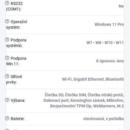
?
RS232
Ne
(COM1)
:
?
Operační
Windows 11 Pro
systém
:
?
Podpora
W7 • W8 • W10 • W11
systémů
:
?
Podpora
S úpravou: Ano
Win 11
:
?
Síťové
Wi-Fi, Gigabit Ethernet, Bluetooth
prvky
:
Čtečka SD, Čtečka SIM, Čtečka otisků prstů,
?
Výbava
:
Dokovací port, Kensington zámek, Mikrofon,
Bezpečnostní TPM čip, Webkamera, M.2
?
Baterie
:
otestovaná, v pořádku