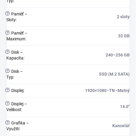
Typ
:
?
Paměť –
2 sloty
Sloty
:
?
Paměť –
32 GB
Maximum
:
?
Disk –
240–256 GB
Kapacita
:
?
Disk –
SSD (M.2 SATA)
Typ
:
?
Displej
:
1920×1080 • TN • Matný
?
Displej –
14.0"
Velikost
:
?
Grafika –
Kancelář
Využití
: