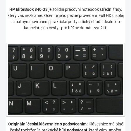
HP EliteBook 840 G3
je solidní pracovní notebook střední třídy,
který vás nezklame. Oceníte jeho pevné provedení, Full HD displej
s matným povrchem, praktické porty a tichý chod. Ideální do
kanceláře, na cesty i pro běžné domácí využití.
Originální česká klávesnice s podsvícením:
Klávesnice má plné
české rozložení a praktické
bílé podsvícení
, které vám umožní