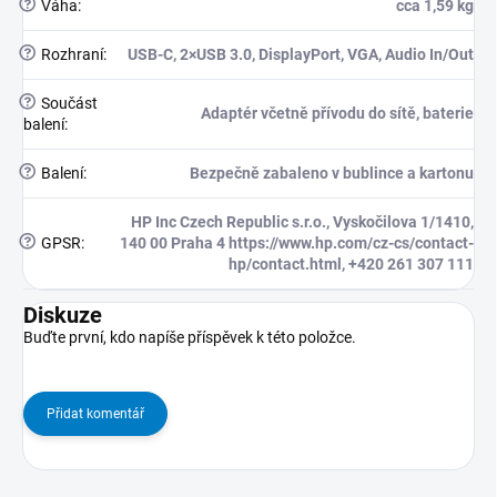
?
Váha
:
cca 1,59 kg
?
Rozhraní
:
USB-C, 2×USB 3.0, DisplayPort, VGA, Audio In/Out
?
Součást
Adaptér včetně přívodu do sítě, baterie
balení
:
?
Balení
:
Bezpečně zabaleno v bublince a kartonu
HP Inc Czech Republic s.r.o., Vyskočilova 1/1410,
?
GPSR
:
140 00 Praha 4 https://www.hp.com/cz-cs/contact-
hp/contact.html, +420 261 307 111
Diskuze
Buďte první, kdo napíše příspěvek k této položce.
Přidat komentář