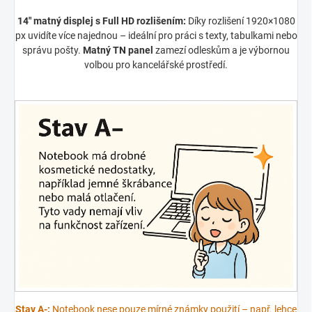
14" matný displej s Full HD rozlišením:
Díky rozlišení 1920×1080
px uvidíte více najednou – ideální pro práci s texty, tabulkami nebo
správu pošty.
Matný TN panel
zamezí odleskům a je výbornou
volbou pro kancelářské prostředí.
Stav A‑:
Notebook nese pouze mírné známky použití – např. lehce