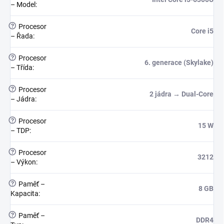
– Model
:
?
Procesor
Core i5
– Řada
:
?
Procesor
6. generace (Skylake)
– Třída
:
?
Procesor
2 jádra → Dual-Core
– Jádra
:
?
Procesor
15 W
– TDP
:
?
Procesor
3212
– Výkon
:
?
Paměť –
8 GB
Kapacita
:
?
Paměť –
DDR4