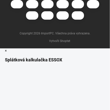
Copyright 2026
ImportPC
. Všechna práva vyhrazena.
Vytvořil Shoptet
×
Splátková kalkulačka ESSOX