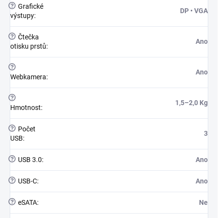
?
Grafické
DP • VGA
výstupy
:
?
Čtečka
Ano
otisku prstů
:
?
Ano
Webkamera
:
?
1,5–2,0 Kg
Hmotnost
:
?
Počet
3
USB
:
?
USB 3.0
:
Ano
?
USB-C
:
Ano
?
eSATA
:
Ne