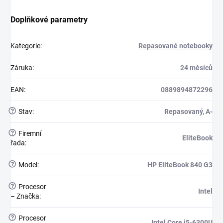
Doplňkové parametry
Kategorie
:
Repasované notebooky
Záruka
:
24 měsíců
EAN
:
0889894872296
?
Stav
:
Repasovaný, A-
?
Firemní
EliteBook
řada
:
?
Model
:
HP EliteBook 840 G3
?
Procesor
Intel
– Značka
:
?
Procesor
Intel Core i5-6300U