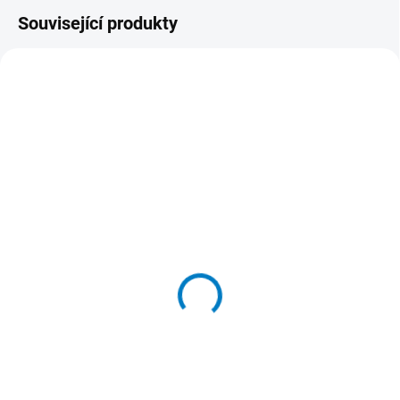
Související produkty
106493
SKLADEM
(>5 KS)
HP 2013 UltraSlim
Docking Station
299 Kč
247 Kč bez DPH
Do košíku
Dokovací stanice je kompatibilní