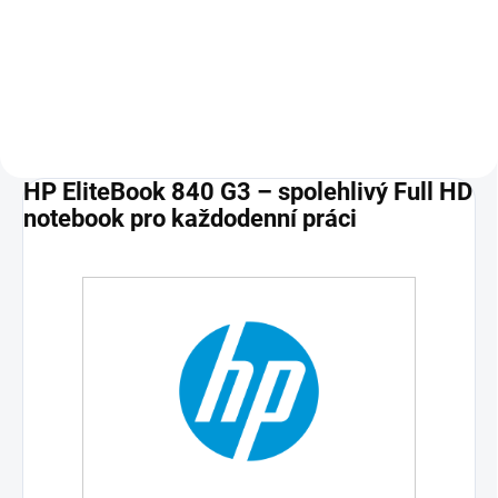
s modely: EliteBook 720 G1-G2
725 G2-G4 740 G1-G2 745 G2-G4
750 G1-G2 755 G2-G4 820 G1-G4
840 G1-G4 850 G1-G4 1020 G1
1040 G1-G3 Folio...
HP EliteBook 840 G3 – spolehlivý Full HD
notebook pro každodenní práci