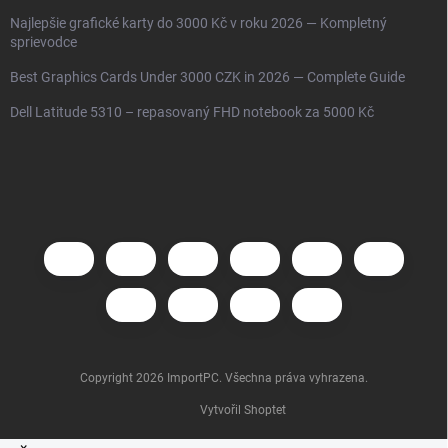
Najlepšie grafické karty do 3000 Kč v roku 2026 — Kompletný
sprievodce
Best Graphics Cards Under 3000 CZK in 2026 — Complete Guide
Dell Latitude 5310 – repasovaný FHD notebook za 5000 Kč
Copyright 2026
ImportPC
. Všechna práva vyhrazena.
Vytvořil Shoptet