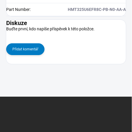
Part Number
:
HMT325U6EFR8C-PB-N0-AA-A
Diskuze
Buďte první, kdo napíše příspěvek k této položce.
Přidat komentář
Z
Á
P
A
T