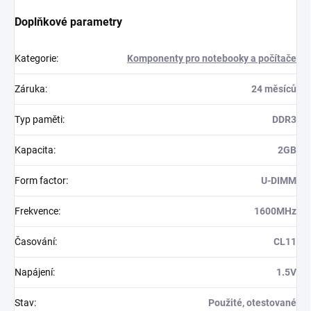
Doplňkové parametry
Kategorie
:
Komponenty pro notebooky a počítače
Záruka
:
24 měsíců
Typ paměti
:
DDR3
Kapacita
:
2GB
Form factor
:
U-DIMM
Frekvence
:
1600MHz
Časování
:
CL11
Napájení
:
1.5V
Stav
:
Použité, otestované