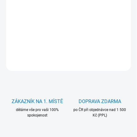
−
+
Přidat do košíku
Použitá paměť Hynix 2GB DDR3 1600MHz (CL11), otestovaná a
vytažená z funkčního PC. Ideální upgrade pro stolní počítače.
Záruka 24 měsíců, skladem.
DETAILNÍ INFORMACE
ZEPTAT SE
HLÍDAT
ZÁKAZNÍK NA 1. MÍSTĚ
DOPRAVA ZDARMA
děláme vše pro vaši 100%
po ČR při objednávce nad 1 500
spokojenost
Kč (PPL)