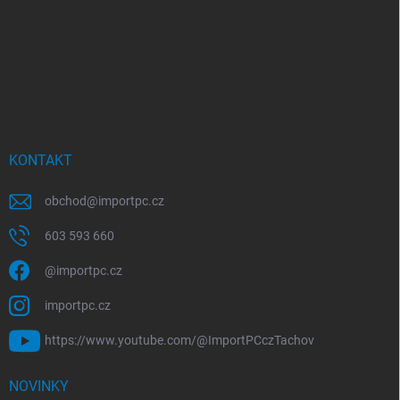
KONTAKT
obchod
@
importpc.cz
603 593 660
@importpc.cz
importpc.cz
https://www.youtube.com/@ImportPCczTachov
NOVINKY