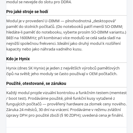
modul se nevejde do slotu pro DDR4.
Pro jaké stroje se hodí
Modul je v provedení U-DIMM — plnohodnotná „desktopová“
paměť do stolních počítačů. (Do notebooků patří menší SO-DIMM;
hledáte-li paměť do notebooku, vyberte prosím SO-DIMM variantu.)
Běží na 1600MHz; při kombinaci více modulů se celá sada sladí na
nejnižší společnou frekvenci. Ideální jako druhý modul k rozšíření
kapacity nebo jako náhrada vadného kusu.
Kdo je Hynix
Hynix (dnes SK Hynix) je jeden z největších výrobců paměťových
čipů na světě; jeho moduly se často používají v OEM počítačích.
Použité, otestované, se zárukou
Každý modul projde vizuální kontrolou a funkčním testem (memtest
/ boot test). Prodáváme použité, plně funkční kusy vytažené z
fungujících počítačů — prověřený hardware za zlomek ceny nového.
Záruka 24 měsíců, 30 dní na vrácení. Prodáváme v režimu zvláštní
úpravy DPH pro použité zboží (§ 90 ZDPH); uvedená cena je finální.