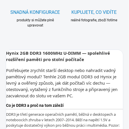
SNADNÁ KONFIGURACE
KUPUJETE, CO VIDÍTE
produkty si můžete plně
reálné fotografie, zboží fotíme
upravovat
Hynix 2GB DDR3 1600MHz U-DIMM — spolehlivé
rozšíření paměti pro stolní počítače
Potřebujete zrychlit starší desktop nebo nahradit vadný
paměťový modul? Tenhle 2GB modul DDR3 od Hynix je
levný a ověřený způsob, jak dát počítači víc dechu —
otestovaný, vytažený z funkčního stroje a připravený jen
zacvaknout do slotu ve vašem PC.
Co je DDR3 a proč na tom záleží
DDR3 je třetí generace operačních pamětí, běžná v desktopech a
noteboocích zhruba v letech 2007–2014. Běží na napětí 1.5V a
poskytuje dostatečný výkon pro běžnou práci i multimédia. Pozor: