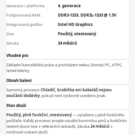
Generace / platforma
4. generace
Podporovaná RAM
DDR3-1333. DDR3L-1333 @ 1.5V
Integrovaná grafika
Intel HD Graphics
Stav
Použitý, otestovaný
Záruka
24 měsíců
Vhodné pro
Základní kancelářská práce a procházení webu; Domácí PC, HTPC,
tenké klienty
Obsah balení
Samotný procesor.
Chladič, krabička ani kabeláž nejsou
součástí dodávky
, pokud není výslovně uvedeno jinak.
Stav zboží
Použitý, plně funkční, otestovaný
— vytaženo z plně funkčního
počítače. Každý procesor projde vizuální kontrolou pinů a funkčním
testem (boot test v referenční sestavě). Záruka
24 měsíců
s
možností vrácení zboží.