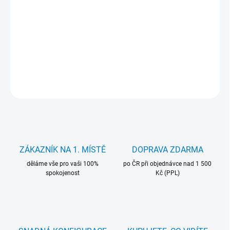
Intel Celeron G1830, 2C/2T, 2.80 GHz, socket LGA1150, TDP 53 W.
Použitý, otestovaný, záruka 24 měsíců.
DETAILNÍ INFORMACE
ZEPTAT SE
HLÍDAT
ZÁKAZNÍK NA 1. MÍSTĚ
DOPRAVA ZDARMA
děláme vše pro vaši 100%
po ČR při objednávce nad 1 500
spokojenost
Kč (PPL)