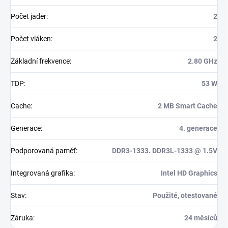
Počet jader
:
2
Počet vláken
:
2
Základní frekvence
:
2.80 GHz
TDP
:
53 W
Cache
:
2 MB Smart Cache
Generace
:
4. generace
Podporovaná paměť
:
DDR3-1333. DDR3L-1333 @ 1.5V
Integrovaná grafika
:
Intel HD Graphics
Stav
:
Použité, otestované
Záruka
:
24 měsíců