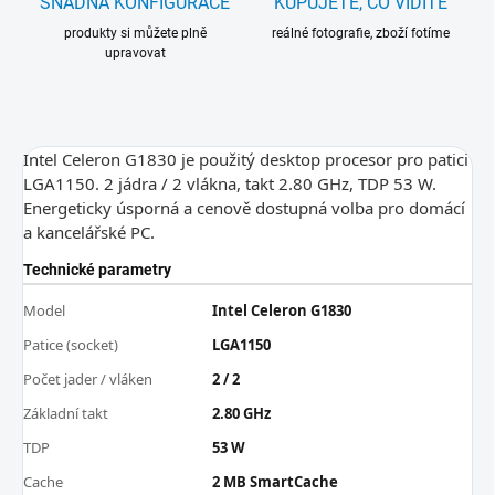
SNADNÁ KONFIGURACE
KUPUJETE, CO VIDÍTE
produkty si můžete plně
reálné fotografie, zboží fotíme
upravovat
Intel Celeron G1830 je použitý desktop procesor pro patici
LGA1150. 2 jádra / 2 vlákna, takt 2.80 GHz, TDP 53 W.
Energeticky úsporná a cenově dostupná volba pro domácí
a kancelářské PC.
Technické parametry
Model
Intel Celeron G1830
Patice (socket)
LGA1150
Počet jader / vláken
2 / 2
Základní takt
2.80 GHz
TDP
53 W
Cache
2 MB SmartCache