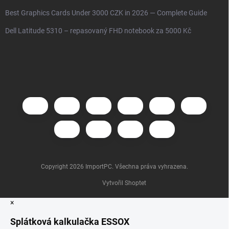
Best Graphics Cards Under 3000 CZK in 2026 — Complete Guide
Dell Latitude 5310 – repasovaný FHD notebook za 5000 Kč
Copyright 2026
ImportPC
. Všechna práva vyhrazena.
Vytvořil Shoptet
×
Splátková kalkulačka ESSOX