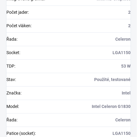
Počet jader
:
2
Počet vláken
:
2
Řada
:
Celeron
Socket
:
LGA1150
TDP
:
53 W
Stav
:
Použité, testované
Značka
:
Intel
Model
:
Intel Celeron G1830
Řada
:
Celeron
Patice (socket)
:
LGA1150