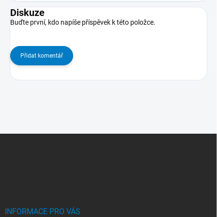
Diskuze
Buďte první, kdo napíše příspěvek k této položce.
Přidat komentář
Z
Á
P
A
T
Í
INFORMACE PRO VÁS