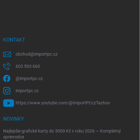
KONTAKT
obchod
@
importpc.cz
603 593 660
@importpc.cz
importpc.cz
https://www.youtube.com/@ImportPCczTachov
NOVINKY
Najlepšie grafické karty do 3000 Kč v roku 2026 — Kompletný
sprievodce