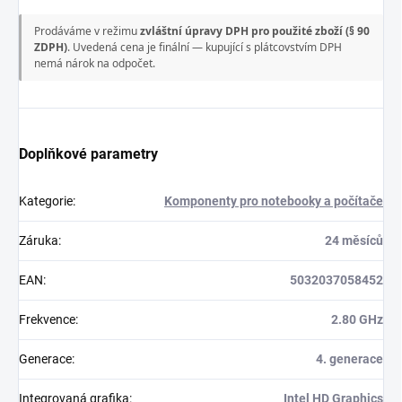
Prodáváme v režimu
zvláštní úpravy DPH pro použité zboží (§ 90
ZDPH)
. Uvedená cena je finální — kupující s plátcovstvím DPH
nemá nárok na odpočet.
Doplňkové parametry
Kategorie
:
Komponenty pro notebooky a počítače
Záruka
:
24 měsíců
EAN
:
5032037058452
Frekvence
:
2.80 GHz
Generace
:
4. generace
Integrovaná grafika
:
Intel HD Graphics