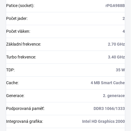
Patice (socket)
:
rPGA988B
Počet jader
:
2
Počet vláken
:
4
Základní frekvence
:
2.70 GHz
Turbo frekvence
:
3.40 GHz
TDP
:
35 W
Cache
:
4 MB Smart Cache
Generace
:
2. generace
Podporovaná paměť
:
DDR3 1066/1333
Integrovaná grafika
:
Intel HD Graphics 2000