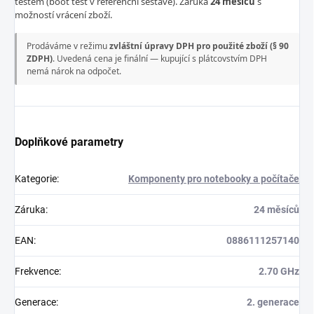
testem (boot test v referenční sestavě). Záruka
24 měsíců
s
možností vrácení zboží.
Prodáváme v režimu
zvláštní úpravy DPH pro použité zboží (§ 90
ZDPH)
. Uvedená cena je finální — kupující s plátcovstvím DPH
nemá nárok na odpočet.
Doplňkové parametry
Kategorie
:
Komponenty pro notebooky a počítače
Záruka
:
24 měsíců
EAN
:
0886111257140
Frekvence
:
2.70 GHz
Generace
:
2. generace