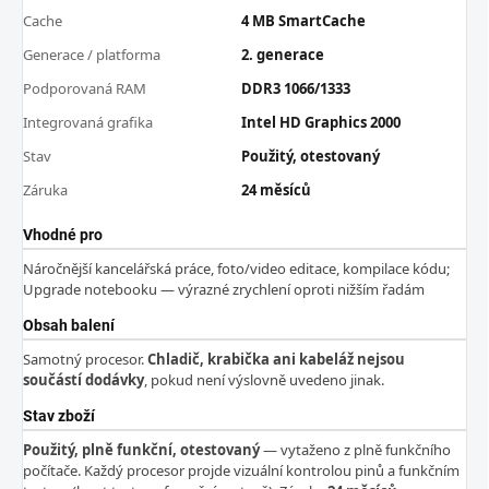
Cache
4 MB SmartCache
Generace / platforma
2. generace
Podporovaná RAM
DDR3 1066/1333
Integrovaná grafika
Intel HD Graphics 2000
Stav
Použitý, otestovaný
Záruka
24 měsíců
Vhodné pro
Náročnější kancelářská práce, foto/video editace, kompilace kódu;
Upgrade notebooku — výrazné zrychlení oproti nižším řadám
Obsah balení
Samotný procesor.
Chladič, krabička ani kabeláž nejsou
součástí dodávky
, pokud není výslovně uvedeno jinak.
Stav zboží
Použitý, plně funkční, otestovaný
— vytaženo z plně funkčního
počítače. Každý procesor projde vizuální kontrolou pinů a funkčním