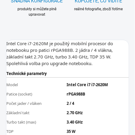
SNADNÁ KONFIGURACE
KUPUJETE, CO VIDÍTE
produkty si můžete plně
reálné fotografie, zboží fotíme
upravovat
Intel Core i7-2620M je použitý mobilní procesor do
notebooku pro patici rPGA988B. 2 jádra / 4 vlákna,
základní takt 2.70 GHz, turbo 3.40 GHz, TDP 35 W.
Spolehlivá volba pro upgrade notebooku.
Technické parametry
Model
Intel Core i7 i7-2620M
Patice (socket)
rPGA988B
Počet jader / vláken
2 / 4
Základní takt
2.70 GHz
Turbo takt (max)
3.40 GHz
TDP
35 W