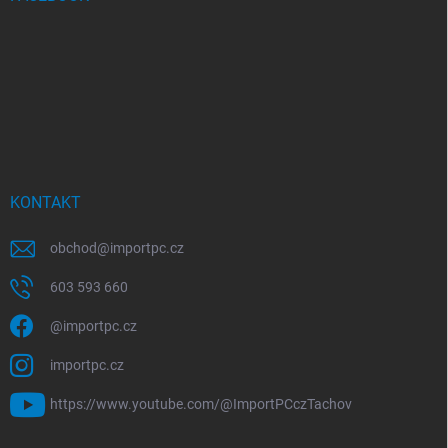
KONTAKT
obchod
@
importpc.cz
603 593 660
@importpc.cz
importpc.cz
https://www.youtube.com/@ImportPCczTachov