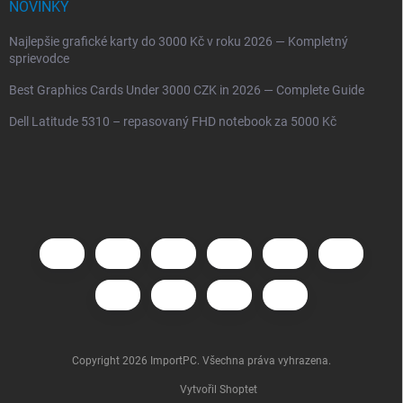
NOVINKY
Najlepšie grafické karty do 3000 Kč v roku 2026 — Kompletný
sprievodce
Best Graphics Cards Under 3000 CZK in 2026 — Complete Guide
Dell Latitude 5310 – repasovaný FHD notebook za 5000 Kč
Copyright 2026
ImportPC
. Všechna práva vyhrazena.
Vytvořil Shoptet