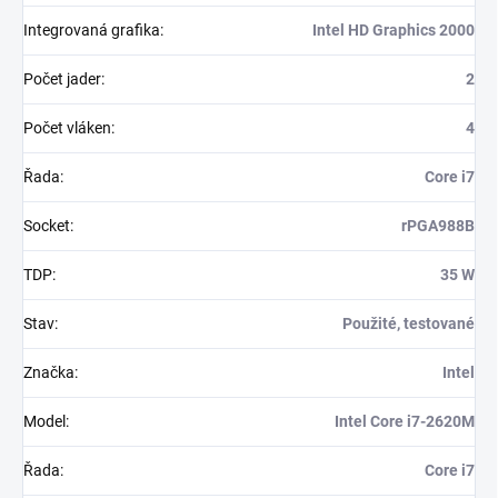
Integrovaná grafika
:
Intel HD Graphics 2000
Počet jader
:
2
Počet vláken
:
4
Řada
:
Core i7
Socket
:
rPGA988B
TDP
:
35 W
Stav
:
Použité, testované
Značka
:
Intel
Model
:
Intel Core i7-2620M
Řada
:
Core i7