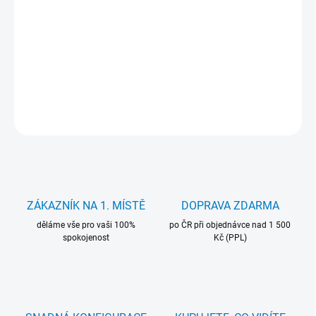
Intel Core i7-2620M, 2C/4T, 2.70 GHz, socket rPGA988B, TDP 35
W. Použitý, otestovaný, záruka 24 měsíců.
DETAILNÍ INFORMACE
ZEPTAT SE
HLÍDAT
ZÁKAZNÍK NA 1. MÍSTĚ
DOPRAVA ZDARMA
děláme vše pro vaši 100%
po ČR při objednávce nad 1 500
spokojenost
Kč (PPL)