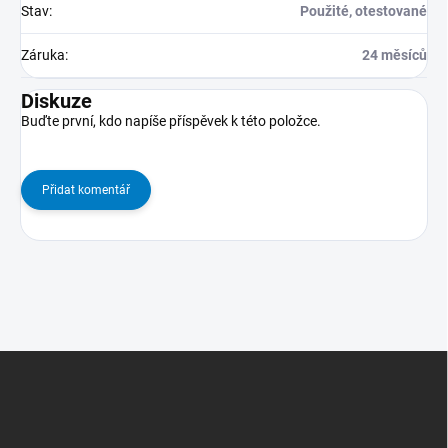
Stav
:
Použité, otestované
Záruka
:
24 měsíců
Diskuze
Buďte první, kdo napíše příspěvek k této položce.
Přidat komentář
Z
Á
P
A