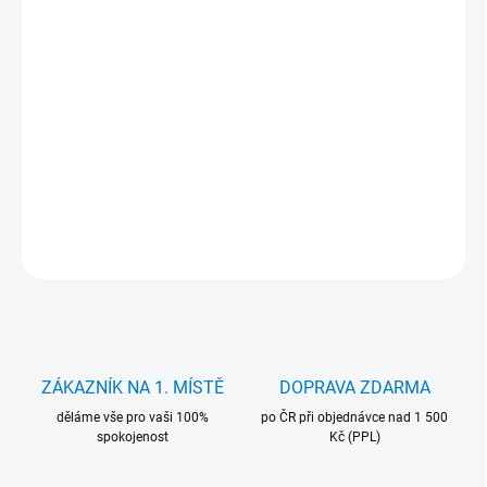
−
+
Přidat do košíku
Herní sestava iPC Gaming 1440p s Ryzen 5 7500X3D a NVIDIA
RTX 5060. Nové komponenty, Windows 11, záruka 36 měsíců.
Ideální pro hry v rozlišení 1440p (QHD).
DETAILNÍ INFORMACE
ZEPTAT SE
HLÍDAT
ZÁKAZNÍK NA 1. MÍSTĚ
DOPRAVA ZDARMA
děláme vše pro vaši 100%
po ČR při objednávce nad 1 500
spokojenost
Kč (PPL)