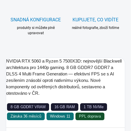
SNADNÁ KONFIGURACE
KUPUJETE, CO VIDÍTE
produkty si můžete plně
reálné fotografie, zboží fotíme
upravovat
NVIDIA RTX 5060 a Ryzen 5 7500X3D: nejnovější Blackwell
architektura pro 1440p gaming. 8 GB GDDR7 GDDR7 a
DLSS 4 Multi Frame Generation — efektivní FPS se s AI
zesílením znásobí oproti nativnímu výkonu. Nové
komponenty od ověřených distributorů, sestaveno a
otestováno v ČR.
8 GB GDDR7 VRAM
16 GB RAM
1 TB NVMe
Záruka 36 měsíců
Windows 11
PPL doprava