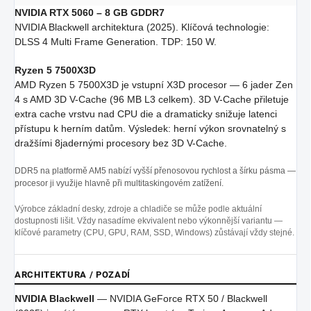
NVIDIA RTX 5060 – 8 GB GDDR7
NVIDIA Blackwell architektura (2025). Klíčová technologie:
DLSS 4 Multi Frame Generation. TDP: 150 W.
Ryzen 5 7500X3D
AMD Ryzen 5 7500X3D je vstupní X3D procesor — 6 jader Zen
4 s AMD 3D V-Cache (96 MB L3 celkem). 3D V-Cache přiletuje
extra cache vrstvu nad CPU die a dramaticky snižuje latenci
přístupu k herním datům. Výsledek: herní výkon srovnatelný s
dražšími 8jadernými procesory bez 3D V-Cache.
DDR5 na platformě AM5 nabízí vyšší přenosovou rychlost a šírku pásma —
procesor ji využije hlavně při multitaskingovém zatížení.
Výrobce základní desky, zdroje a chladiče se může podle aktuální
dostupnosti lišit. Vždy nasadíme ekvivalent nebo výkonnější variantu —
klíčové parametry (CPU, GPU, RAM, SSD, Windows) zůstávají vždy stejné.
ARCHITEKTURA / POZADÍ
NVIDIA Blackwell
— NVIDIA GeForce RTX 50 / Blackwell