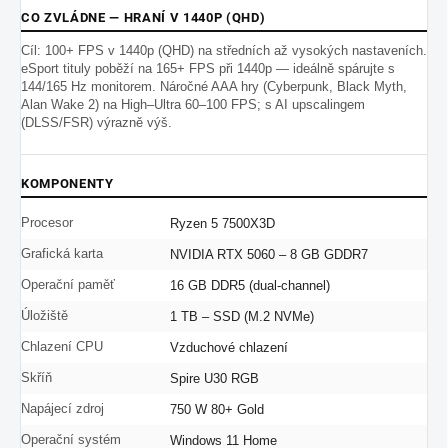
CO ZVLÁDNE — HRANÍ V 1440P (QHD)
Cíl: 100+ FPS v 1440p (QHD) na středních až vysokých nastaveních.
eSport tituly poběží na 165+ FPS při 1440p — ideálně spárujte s
144/165 Hz monitorem. Náročné AAA hry (Cyberpunk, Black Myth,
Alan Wake 2) na High–Ultra 60–100 FPS; s AI upscalingem
(DLSS/FSR) výrazně výš.
KOMPONENTY
Procesor
Ryzen 5 7500X3D
Grafická karta
NVIDIA RTX 5060 – 8 GB GDDR7
Operační paměť
16 GB DDR5 (dual-channel)
Úložiště
1 TB – SSD (M.2 NVMe)
Chlazení CPU
Vzduchové chlazení
Skříň
Spire U30 RGB
Napájecí zdroj
750 W 80+ Gold
Operační systém
Windows 11 Home