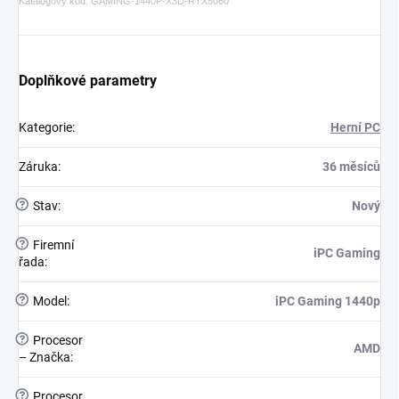
Katalogový kód: GAMING-1440P-X3D-RTX5060
Doplňkové parametry
Kategorie
:
Herní PC
Záruka
:
36 měsíců
?
Stav
:
Nový
?
Firemní
iPC Gaming
řada
:
?
Model
:
iPC Gaming 1440p
?
Procesor
AMD
– Značka
:
?
Procesor