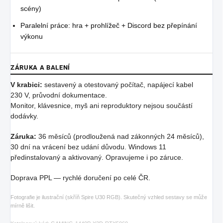
scény)
Paralelní práce: hra + prohlížeč + Discord bez přepínání
výkonu
ZÁRUKA A BALENÍ
V krabici:
sestavený a otestovaný počítač, napájecí kabel
230 V, průvodní dokumentace.
Monitor, klávesnice, myš ani reproduktory nejsou součástí
dodávky.
Záruka:
36 měsíců (prodloužená nad zákonných 24 měsíců),
30 dní na vrácení bez udání důvodu. Windows 11
předinstalovaný a aktivovaný. Opravujeme i po záruce.
Doprava PPL — rychlé doručení po celé ČR.
Fotografie je ilustrační (skříň Spire U30 RGB). Skutečný vzhled sestavy se může
mírně lišit.