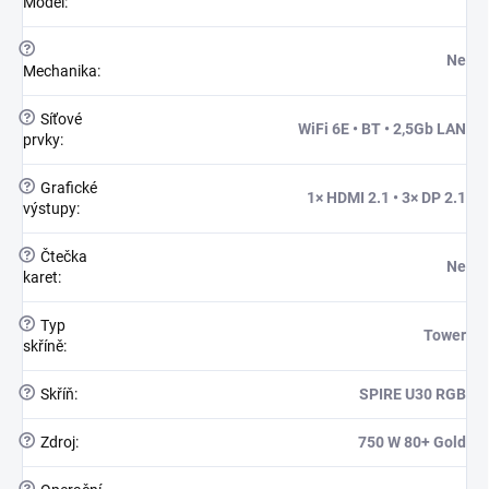
Model
:
?
Ne
Mechanika
:
?
Síťové
WiFi 6E • BT • 2,5Gb LAN
prvky
:
?
Grafické
1× HDMI 2.1 • 3× DP 2.1
výstupy
:
?
Čtečka
Ne
karet
:
?
Typ
Tower
skříně
:
?
Skříň
:
SPIRE U30 RGB
?
Zdroj
:
750 W 80+ Gold