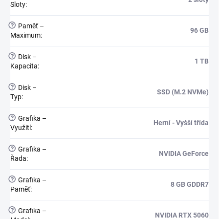
Sloty
:
?
Paměť –
96 GB
Maximum
:
?
Disk –
1 TB
Kapacita
:
?
Disk –
SSD (M.2 NVMe)
Typ
:
?
Grafika –
Herní - Vyšší třída
Využití
:
?
Grafika –
NVIDIA GeForce
Řada
:
?
Grafika –
8 GB GDDR7
Paměť
:
?
Grafika –
NVIDIA RTX 5060