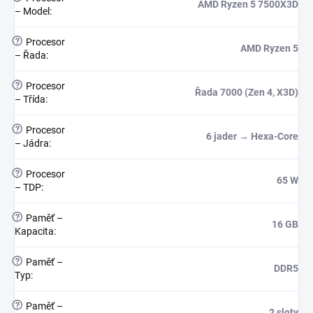
AMD Ryzen 5 7500X3D
– Model
:
?
Procesor
AMD Ryzen 5
– Řada
:
?
Procesor
Řada 7000 (Zen 4, X3D)
– Třída
:
?
Procesor
6 jader → Hexa-Core
– Jádra
:
?
Procesor
65 W
– TDP
:
?
Paměť –
16 GB
Kapacita
:
?
Paměť –
DDR5
Typ
:
?
Paměť –
2 sloty