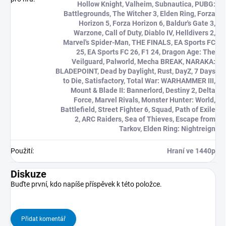
Hollow Knight, Valheim, Subnautica, PUBG:
Battlegrounds, The Witcher 3, Elden Ring, Forza
Horizon 5, Forza Horizon 6, Baldur's Gate 3,
Warzone, Call of Duty, Diablo IV, Helldivers 2,
Marvel's Spider-Man, THE FINALS, EA Sports FC
25, EA Sports FC 26, F1 24, Dragon Age: The
Veilguard, Palworld, Mecha BREAK, NARAKA:
BLADEPOINT, Dead by Daylight, Rust, DayZ, 7 Days
to Die, Satisfactory, Total War: WARHAMMER III,
Mount & Blade II: Bannerlord, Destiny 2, Delta
Force, Marvel Rivals, Monster Hunter: World,
Battlefield, Street Fighter 6, Squad, Path of Exile
2, ARC Raiders, Sea of Thieves, Escape from
Tarkov, Elden Ring: Nightreign
Použití
:
Hraní ve 1440p
Diskuze
Buďte první, kdo napíše příspěvek k této položce.
Přidat komentář