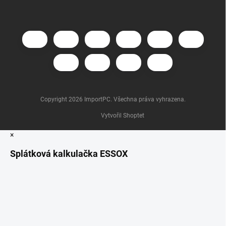
Copyright 2026
ImportPC
. Všechna práva vyhrazena.
Vytvořil Shoptet
×
Splátková kalkulačka ESSOX