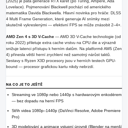
(2025) je pátá generace RTX karet (po Turing, Ampere, Ada
Lovelace). Pojmenování Blackwell pochází od amerického
matematika Davida Blackwella. Hlavní novinka pro hráče: DLSS
4 Multi Frame Generation, které generuje AI snímky mezi
skutečně vykreslenými — efektivní FPS se může znásobit 2–4×.
AMD Zen 4 s 3D V-Cache
— AMD 3D V-Cache technologie (od
roku 2022) přiletuje extra cache vrstvu na CPU die a výrazně
snižuje latenci přístupu k herním datům. Na platformě AM5 (Zen
4) přinesla větší herní zrychlení než samotný nárůst taktů.
Sestavy s Ryzen X3D procesory jsou v herních testech GPU-
bound — procesor grafickou kartu nikdy nebrzdí.
NA CO JE TO JEŠTĚ
Streaming ve 1080p nebo 1440p s hardwarovým enkodérem
— bez dopadu na herní FPS
Střih videa 1080p–1440p (DaVinci Resolve, Adobe Premiere
Pro)
3D modelování a animace vstupní úrovně (Blender na menší