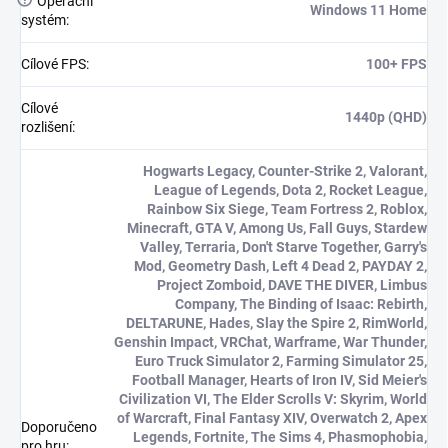
?
Operační
Windows 11 Home
systém
:
Cílové FPS
:
100+ FPS
Cílové
1440p (QHD)
rozlišení
:
Hogwarts Legacy, Counter-Strike 2, Valorant,
League of Legends, Dota 2, Rocket League,
Rainbow Six Siege, Team Fortress 2, Roblox,
Minecraft, GTA V, Among Us, Fall Guys, Stardew
Valley, Terraria, Don't Starve Together, Garry's
Mod, Geometry Dash, Left 4 Dead 2, PAYDAY 2,
Project Zomboid, DAVE THE DIVER, Limbus
Company, The Binding of Isaac: Rebirth,
DELTARUNE, Hades, Slay the Spire 2, RimWorld,
Genshin Impact, VRChat, Warframe, War Thunder,
Euro Truck Simulator 2, Farming Simulator 25,
Football Manager, Hearts of Iron IV, Sid Meier's
Civilization VI, The Elder Scrolls V: Skyrim, World
of Warcraft, Final Fantasy XIV, Overwatch 2, Apex
Doporučeno
Legends, Fortnite, The Sims 4, Phasmophobia,
pro hru
: