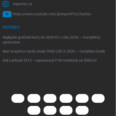
importpc.cz
https://www.youtube.com/@ImportPCczTachov
NOVINKY
Najlepšie grafické karty do 3000 Kč v roku 2026 — Kompletný
sprievodce
Best Graphics Cards Under 3000 CZK in 2026 — Complete Guide
Dell Latitude 5310 – repasovaný FHD notebook za 5000 Kč