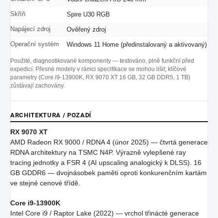
Skříň
Spire U30 RGB
Napájecí zdroj
Ověřený zdroj
Operační systém
Windows 11 Home (předinstalovaný a aktivovaný)
Použité, diagnostikované komponenty — testováno, plně funkční před
expedicí. Přesné modely v rámci specifikace se mohou lišit; klíčové
parametry (Core i9-13900K, RX 9070 XT 16 GB, 32 GB DDR5, 1 TB)
zůstávají zachovány.
ARCHITEKTURA / POZADÍ
RX 9070 XT
AMD Radeon RX 9000 / RDNA 4 (únor 2025) — čtvrtá generace
RDNA architektury na TSMC N4P. Výrazně vylepšené ray
tracing jednotky a FSR 4 (AI upscaling analogický k DLSS). 16
GB GDDR6 — dvojnásobek paměti oproti konkurenčním kartám
ve stejné cenové třídě.
Core i9-13900K
Intel Core i9 / Raptor Lake (2022) — vrchol třinácté generace