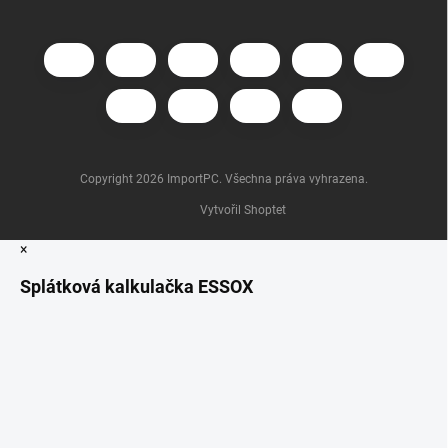
Copyright 2026
ImportPC
. Všechna práva vyhrazena.
Vytvořil Shoptet
×
Splátková kalkulačka ESSOX