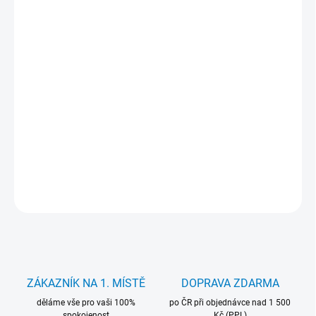
cena:
MŮŽEME
DORUČIT DO:
12.8.2026
−
+
Přidat do košíku
Klávesnice Movano s podsvícením. pro notebooky HP. Záruka 24
měsíců.
DETAILNÍ INFORMACE
ZEPTAT SE
HLÍDAT
ZÁKAZNÍK NA 1. MÍSTĚ
DOPRAVA ZDARMA
děláme vše pro vaši 100%
po ČR při objednávce nad 1 500
spokojenost
Kč (PPL)