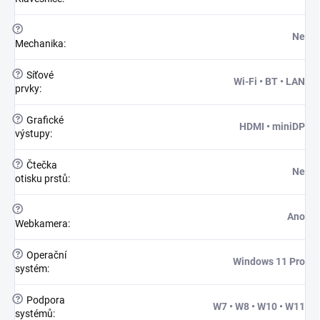
?
Ne
Mechanika
:
?
Síťové
Wi-Fi • BT • LAN
prvky
:
?
Grafické
HDMI • miniDP
výstupy
:
?
Čtečka
Ne
otisku prstů
:
?
Ano
Webkamera
:
?
Operační
Windows 11 Pro
systém
:
?
Podpora
W7 • W8 • W10 • W11
systémů
: