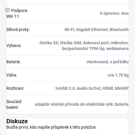
?
Podpora
S úpravou: Ano
Win 11
:
Síťové prvky
:
Wi-Fi, Gigabit Ethernet, Bluetooth
čtečka SD, čtečka SIM, dokovací port, mikrofon,
Výbava
:
bezpečnostní TPM čip, webkamera
Baterie
:
otestovaná, v pořádku
Váha
:
cca 1,70 kg
Rozhraní
:
3×USB 3.0, Audio In/Out, HDMI, MiniDP
Součást
adaptér včetně přívodu do elektrické sítě, baterie
balení
:
Diskuze
Buďte první, kdo napíše příspěvek k této položce.