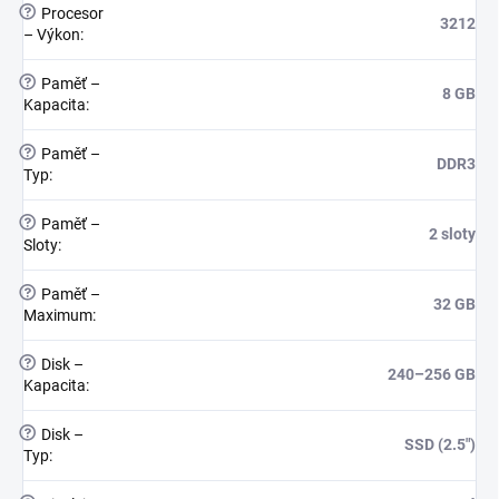
?
Procesor
3212
– Výkon
:
?
Paměť –
8 GB
Kapacita
:
?
Paměť –
DDR3
Typ
:
?
Paměť –
2 sloty
Sloty
:
?
Paměť –
32 GB
Maximum
:
?
Disk –
240–256 GB
Kapacita
:
?
Disk –
SSD (2.5")
Typ
: