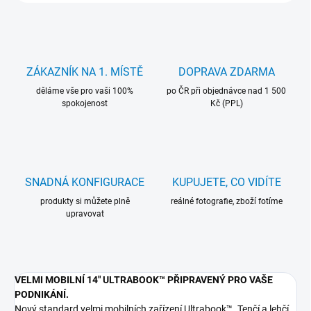
ZÁKAZNÍK NA 1. MÍSTĚ
DOPRAVA ZDARMA
děláme vše pro vaši 100%
po ČR při objednávce nad 1 500
spokojenost
Kč (PPL)
SNADNÁ KONFIGURACE
KUPUJETE, CO VIDÍTE
produkty si můžete plně
reálné fotografie, zboží fotíme
upravovat
VELMI MOBILNÍ 14" ULTRABOOK™ PŘIPRAVENÝ PRO VAŠE
PODNIKÁNÍ.
Nový standard velmi mobilních zařízení Ultrabook™. Tenčí a lehčí