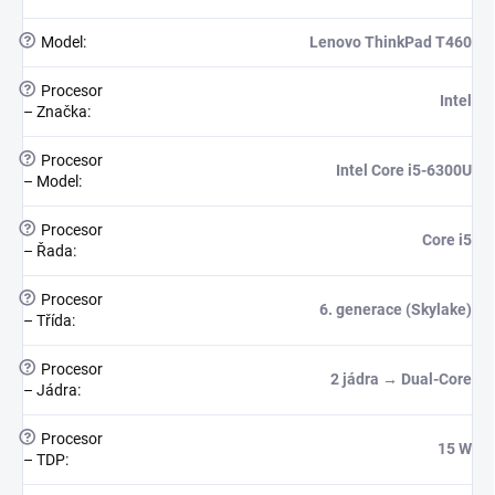
?
Model
:
Lenovo ThinkPad T460
?
Procesor
Intel
– Značka
:
?
Procesor
Intel Core i5-6300U
– Model
:
?
Procesor
Core i5
– Řada
:
?
Procesor
6. generace (Skylake)
– Třída
:
?
Procesor
2 jádra → Dual-Core
– Jádra
:
?
Procesor
15 W
– TDP
: