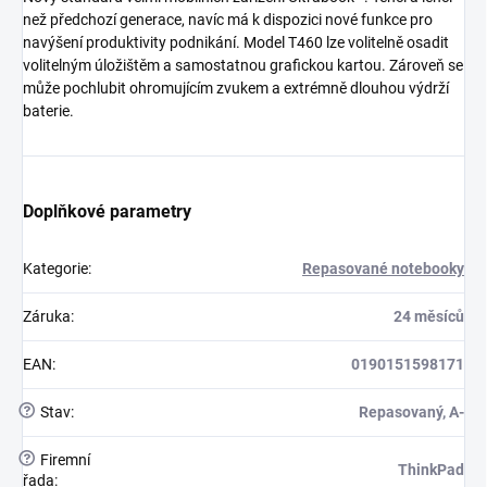
než předchozí generace, navíc má k dispozici nové funkce pro
navýšení produktivity podnikání. Model T460 lze volitelně osadit
volitelným úložištěm a samostatnou grafickou kartou. Zároveň se
může pochlubit ohromujícím zvukem a extrémně dlouhou výdrží
baterie.
Doplňkové parametry
Kategorie
:
Repasované notebooky
Záruka
:
24 měsíců
EAN
:
0190151598171
?
Stav
:
Repasovaný, A-
?
Firemní
ThinkPad
řada
: