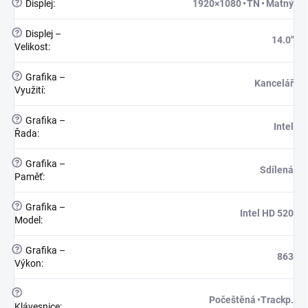
?
Displej
:
1920×1080 • TN • Matný
?
Displej –
14.0"
Velikost
:
?
Grafika –
Kancelář
Využití
:
?
Grafika –
Intel
Řada
:
?
Grafika –
Sdílená
Paměť
:
?
Grafika –
Intel HD 520
Model
:
?
Grafika –
863
Výkon
:
?
Počeštěná •Trackp.
Klávesnice
: