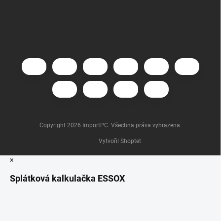
Copyright 2026
ImportPC
. Všechna práva vyhrazena.
Vytvořil Shoptet
×
Splátková kalkulačka ESSOX