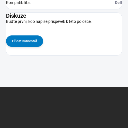
Kompatibilita
:
Dell
Diskuze
Buďte první, kdo napíše příspěvek k této položce.
Přidat komentář
Z
Á
P
A
T
Í