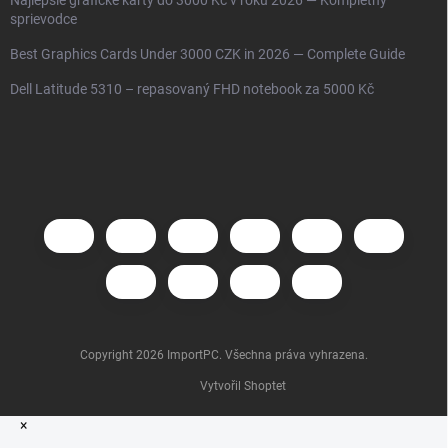
sprievodce
Best Graphics Cards Under 3000 CZK in 2026 — Complete Guide
Dell Latitude 5310 – repasovaný FHD notebook za 5000 Kč
Copyright 2026
ImportPC
. Všechna práva vyhrazena.
Vytvořil Shoptet
×