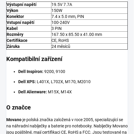
Výstupní napětí
19.5V 7.7A
Výkon
150W
Konektor
7.4 x 5.0 mm, PIN
Vstupní napětí
100-240V
Kabel
3 PIN
Rozměry
167.50 x 85.50 x 41.00 mm
Certifikace
CE, RoHS
Záruka
24 měsíců
Kompatibilní zařízení
Dell Inspiron:
9200, 9100
Dell XPS:
L401X, L702X, M170, M2010
Dell Alienware:
M15X, M14X
O značce
Movano
je polská značka založená v roce 2005, specializující se
na náhradní nabíječky a baterie pro notebooky. Nabíječky Movano
jsou pojištěné, mají certifikaci CE, RoHS a FCC. Jsou testované na