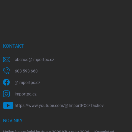
KONTAKT
obchod
@
importpc.cz
603 593 660
@importpc.cz
importpc.cz
https://www.youtube.com/@ImportPCczTachov
NOVINKY
Najlepšie grafické karty do 3000 Kč v roku 2026 — Kompletný