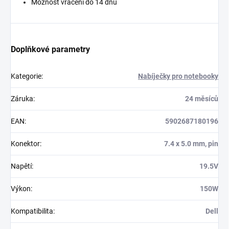
Možnost vrácení do 14 dnů
Doplňkové parametry
Kategorie
:
Nabíječky pro notebooky
Záruka
:
24 měsíců
EAN
:
5902687180196
Konektor
:
7.4 x 5.0 mm, pin
Napětí
:
19.5V
Výkon
:
150W
Kompatibilita
:
Dell