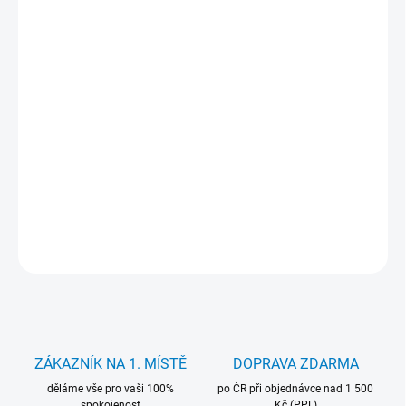
cena:
MŮŽEME
DORUČIT DO:
12.8.2026
−
+
Přidat do košíku
Nabíječka Movano 19.5V 7.7A 150W. pro notebooky Dell. Záruka
24 měsíců.
DETAILNÍ INFORMACE
ZEPTAT SE
HLÍDAT
ZÁKAZNÍK NA 1. MÍSTĚ
DOPRAVA ZDARMA
děláme vše pro vaši 100%
po ČR při objednávce nad 1 500
spokojenost
Kč (PPL)