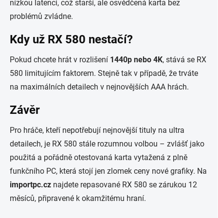
nízkou latenci, což starší, ale osvědčená karta bez
problémů zvládne.
Kdy už RX 580 nestačí?
Pokud chcete hrát v rozlišení
1440p nebo 4K
, stává se RX
580 limitujícím faktorem. Stejně tak v případě, že trváte
na maximálních detailech v nejnovějších AAA hrách.
Závěr
Pro hráče, kteří nepotřebují nejnovější tituly na ultra
detailech, je RX 580 stále rozumnou volbou – zvlášť jako
použitá a pořádně otestovaná karta vytažená z plně
funkčního PC, která stojí jen zlomek ceny nové grafiky. Na
importpc.cz
najdete repasované RX 580 se zárukou 12
měsíců, připravené k okamžitému hraní.