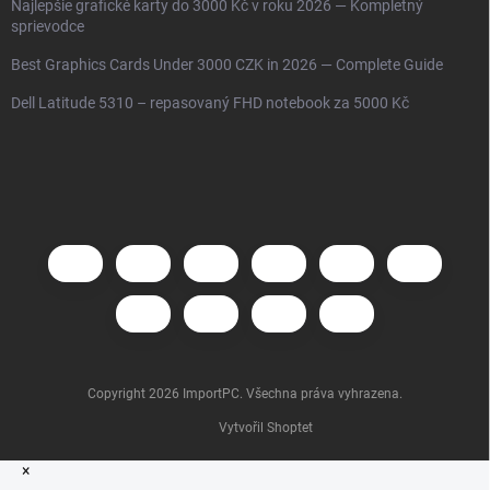
Najlepšie grafické karty do 3000 Kč v roku 2026 — Kompletný
sprievodce
Best Graphics Cards Under 3000 CZK in 2026 — Complete Guide
Dell Latitude 5310 – repasovaný FHD notebook za 5000 Kč
Copyright 2026
ImportPC
. Všechna práva vyhrazena.
Vytvořil Shoptet
×