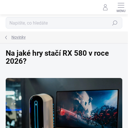
Přejít
na
obsah
Hledat
Novinky
Na jaké hry stačí RX 580 v roce
2026?