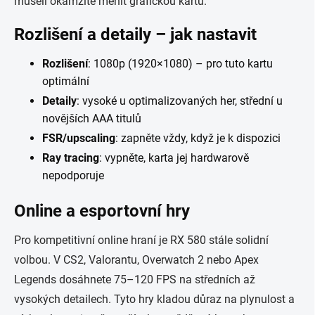
museli okamžitě měnit grafickou kartu.
Rozlišení a detaily – jak nastavit
Rozlišení
: 1080p (1920×1080) – pro tuto kartu
optimální
Detaily
: vysoké u optimalizovaných her, střední u
novějších AAA titulů
FSR/upscaling
: zapněte vždy, když je k dispozici
Ray tracing
: vypněte, karta jej hardwarově
nepodporuje
Online a esportovní hry
Pro kompetitivní online hraní je RX 580 stále solidní
volbou. V CS2, Valorantu, Overwatch 2 nebo Apex
Legends dosáhnete 75–120 FPS na středních až
vysokých detailech. Tyto hry kladou důraz na plynulost a