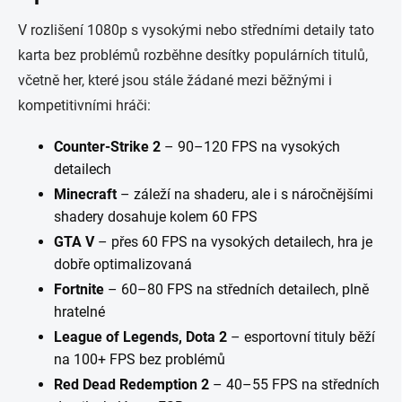
V rozlišení 1080p s vysokými nebo středními detaily tato
karta bez problémů rozběhne desítky populárních titulů,
včetně her, které jsou stále žádané mezi běžnými i
kompetitivními hráči:
Counter-Strike 2
– 90–120 FPS na vysokých
detailech
Minecraft
– záleží na shaderu, ale i s náročnějšími
shadery dosahuje kolem 60 FPS
GTA V
– přes 60 FPS na vysokých detailech, hra je
dobře optimalizovaná
Fortnite
– 60–80 FPS na středních detailech, plně
hratelné
League of Legends, Dota 2
– esportovní tituly běží
na 100+ FPS bez problémů
Red Dead Redemption 2
– 40–55 FPS na středních