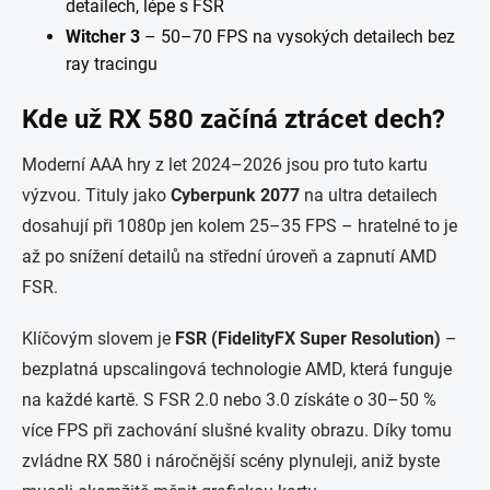
detailech, lépe s FSR
Witcher 3
– 50–70 FPS na vysokých detailech bez
ray tracingu
Kde už RX 580 začíná ztrácet dech?
Moderní AAA hry z let 2024–2026 jsou pro tuto kartu
výzvou. Tituly jako
Cyberpunk 2077
na ultra detailech
dosahují při 1080p jen kolem 25–35 FPS – hratelné to je
až po snížení detailů na střední úroveň a zapnutí AMD
FSR.
Klíčovým slovem je
FSR (FidelityFX Super Resolution)
–
bezplatná upscalingová technologie AMD, která funguje
na každé kartě. S FSR 2.0 nebo 3.0 získáte o 30–50 %
více FPS při zachování slušné kvality obrazu. Díky tomu
zvládne RX 580 i náročnější scény plynuleji, aniž byste