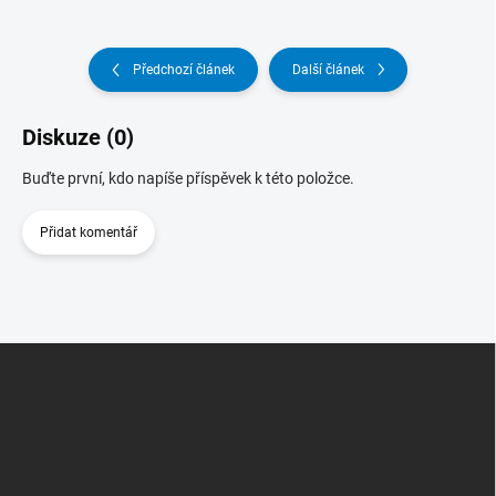
Předchozí článek
Další článek
Diskuze (0)
Buďte první, kdo napíše příspěvek k této položce.
Přidat komentář
Z
Á
P
A
T
Í