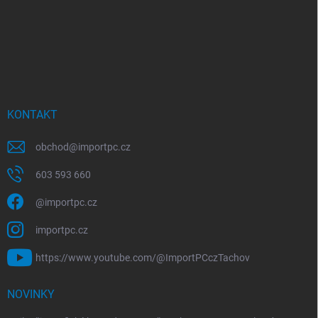
KONTAKT
obchod
@
importpc.cz
603 593 660
@importpc.cz
importpc.cz
https://www.youtube.com/@ImportPCczTachov
NOVINKY