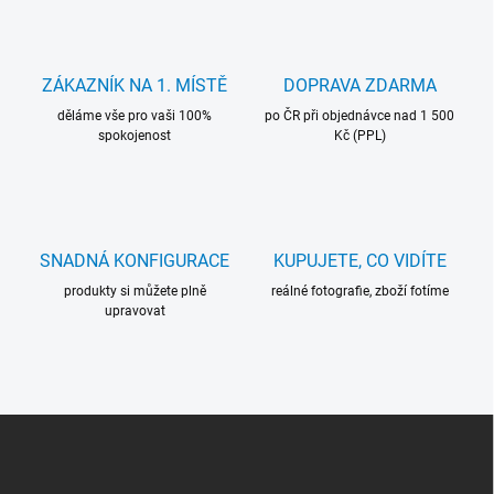
ZÁKAZNÍK NA 1. MÍSTĚ
DOPRAVA ZDARMA
děláme vše pro vaši 100%
po ČR při objednávce nad 1 500
spokojenost
Kč (PPL)
SNADNÁ KONFIGURACE
KUPUJETE, CO VIDÍTE
produkty si můžete plně
reálné fotografie, zboží fotíme
upravovat
Z
Á
P