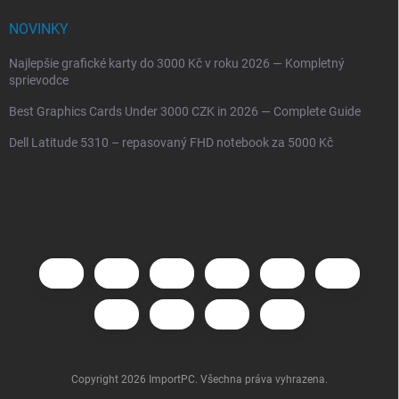
NOVINKY
Najlepšie grafické karty do 3000 Kč v roku 2026 — Kompletný
sprievodce
Best Graphics Cards Under 3000 CZK in 2026 — Complete Guide
Dell Latitude 5310 – repasovaný FHD notebook za 5000 Kč
Copyright 2026
ImportPC
. Všechna práva vyhrazena.