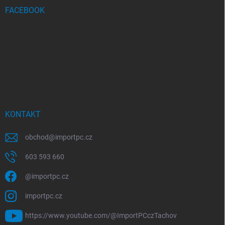
FACEBOOK
KONTAKT
obchod
@
importpc.cz
603 593 660
@importpc.cz
importpc.cz
https://www.youtube.com/@ImportPCczTachov