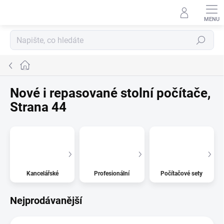
Přejít
na
obsah
Hledat
Domů
Nové i repasované stolní počítače
,
Strana 44
Kancelářské
Profesionální
Počítačové sety
Nejprodávanější