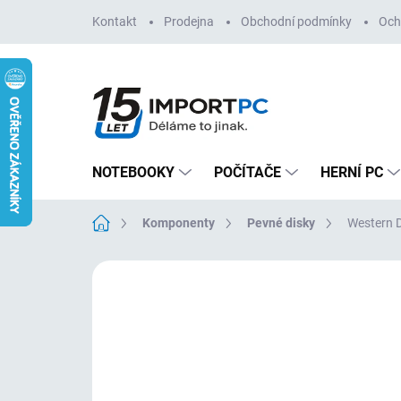
Přejít
Kontakt
Prodejna
Obchodní podmínky
Och
na
obsah
NOTEBOOKY
POČÍTAČE
HERNÍ PC
Domů
Komponenty
Pevné disky
Western D
Neohodnoceno
Podrobnosti hodn