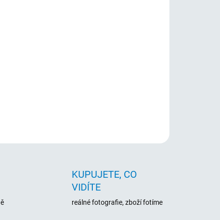
gital Caviar Blue 3.5" s 7.200 ot/min, 8MB cache
pro starší i běžná domácí PC.
ZEPTAT SE
HLÍDAT
KUPUJETE, CO
VIDÍTE
ně
reálné fotografie, zboží fotíme