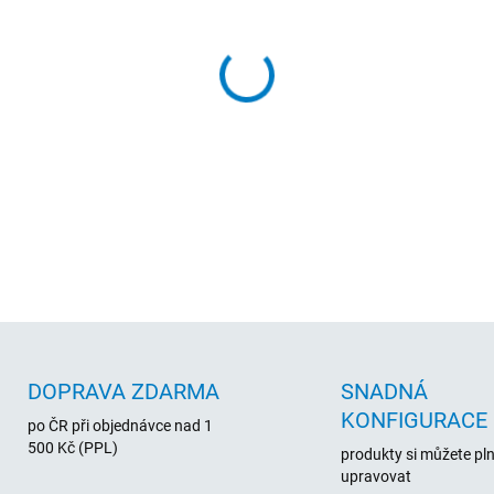
cena:
250GB pevný disk Western Di
a rozhraním SATA II. Vhodný 
DETAILNÍ INFORMACE
DOPRAVA ZDARMA
SNADNÁ
KONFIGURACE
po ČR při objednávce nad 1
500 Kč (PPL)
produkty si můžete pl
upravovat