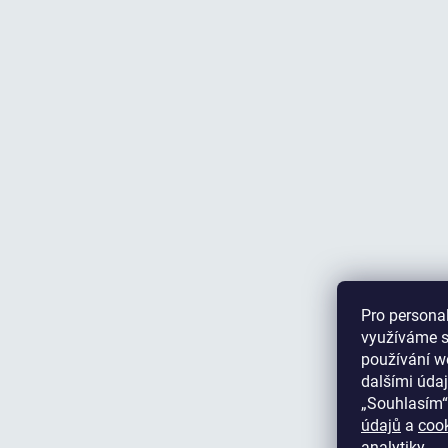
Pro personal
využíváme s
používání we
dalšími údaj
„Souhlasím“
údajů
a
coo
analytiky.