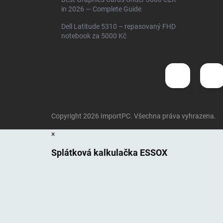
in 2026 — Complete Guide
Dell Latitude 5310 – repasovaný FHD
notebook za 5000 Kč
Copyright 2026
ImportPC
. Všechna práva vyhrazena.
×
Splátková kalkulačka ESSOX