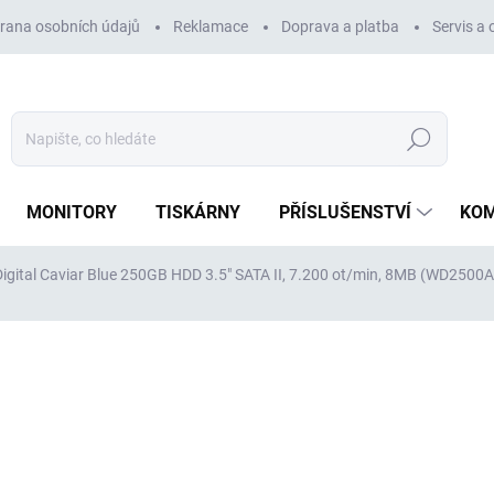
rana osobních údajů
Reklamace
Doprava a platba
Servis a
Hledat
MONITORY
TISKÁRNY
PŘÍSLUŠENSTVÍ
KO
igital Caviar Blue 250GB HDD 3.5" SATA II, 7.200 ot/min, 8MB (WD250
ocení
ZNAČKA:
WESTERN DIGITAL
269 Kč
222 Kč bez DPH
Měrná
VYPRODÁNO