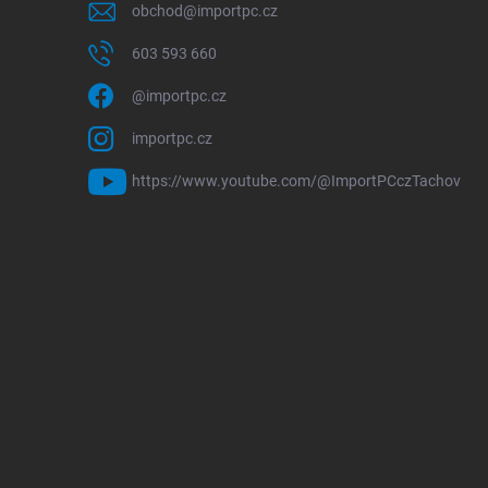
obchod
@
importpc.cz
603 593 660
@importpc.cz
importpc.cz
https://www.youtube.com/@ImportPCczTachov