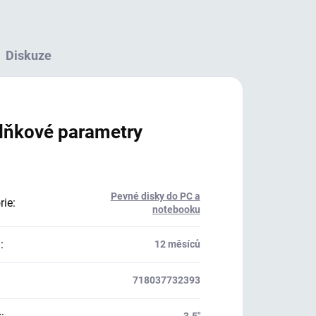
Diskuze
lňkové parametry
Pevné disky do PC a
rie
:
notebooku
a
:
12 měsíců
718037732393