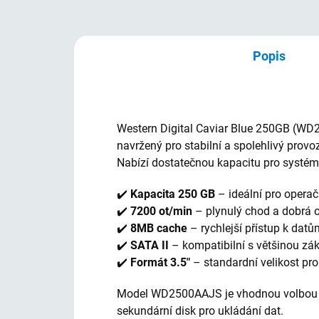
Popis
Western Digital Caviar Blue 250GB (WD2
navržený pro stabilní a spolehlivý prov
Nabízí dostatečnou kapacitu pro systém,
✔️
Kapacita 250 GB
– ideální pro opera
✔️
7200 ot/min
– plynulý chod a dobrá 
✔️
8MB cache
– rychlejší přístup k datů
✔️
SATA II
– kompatibilní s většinou zá
✔️
Formát 3.5"
– standardní velikost pro
Model WD2500AAJS je vhodnou volbou d
sekundární disk pro ukládání dat.