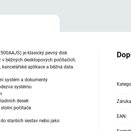
500AAJS) je klasický pevný disk
Dop
oz v běžných desktopových počítačích.
 kancelářské aplikace a běžná data.
ční systém a dokumenty
Katego
odezva systému
m
kladních desek
Záruk
 stolní počítače
EAN
:
o starších sestav nebo jako