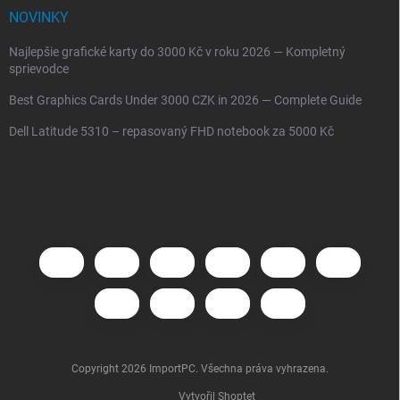
NOVINKY
Najlepšie grafické karty do 3000 Kč v roku 2026 — Kompletný
sprievodce
Best Graphics Cards Under 3000 CZK in 2026 — Complete Guide
Dell Latitude 5310 – repasovaný FHD notebook za 5000 Kč
Copyright 2026
ImportPC
. Všechna práva vyhrazena.
Vytvořil Shoptet