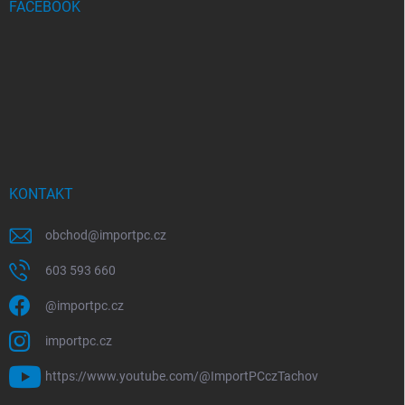
FACEBOOK
KONTAKT
obchod
@
importpc.cz
603 593 660
@importpc.cz
importpc.cz
https://www.youtube.com/@ImportPCczTachov