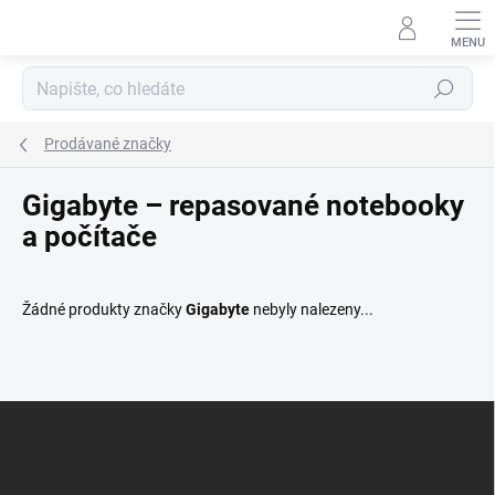
Přejít
na
obsah
Hledat
Prodávané značky
Gigabyte – repasované notebooky
a počítače
Žádné produkty značky
Gigabyte
nebyly nalezeny...
Z
Á
P
A