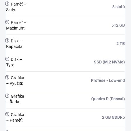
?
Paměť –
8 slotů
Sloty
:
?
Paměť –
512 GB
Maximum
:
?
Disk –
2 TB
Kapacita
:
?
Disk –
SSD (M.2 NVMe)
Typ
:
?
Grafika
Profese - Low-end
– Využití
:
?
Grafika
Quadro P (Pascal)
– Řada
:
?
Grafika
2 GB GDDR5
– Paměť
: