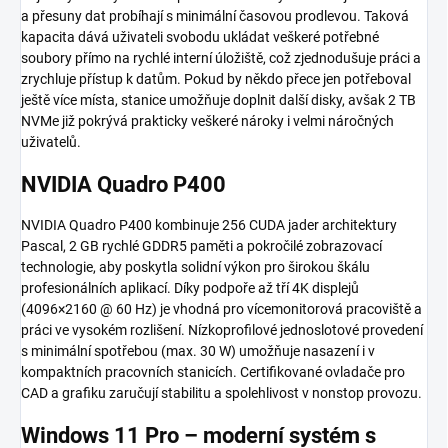
a přesuny dat probíhají s minimální časovou prodlevou. Taková
kapacita dává uživateli svobodu ukládat veškeré potřebné
soubory přímo na rychlé interní úložiště, což zjednodušuje práci a
zrychluje přístup k datům. Pokud by někdo přece jen potřeboval
ještě více místa, stanice umožňuje doplnit další disky, avšak 2 TB
NVMe již pokrývá prakticky veškeré nároky i velmi náročných
uživatelů.
NVIDIA Quadro P400
NVIDIA Quadro P400 kombinuje 256 CUDA jader architektury
Pascal, 2 GB rychlé GDDR5 paměti a pokročilé zobrazovací
technologie, aby poskytla solidní výkon pro širokou škálu
profesionálních aplikací. Díky podpoře až tří 4K displejů
(4096×2160 @ 60 Hz) je vhodná pro vícemonitorová pracoviště a
práci ve vysokém rozlišení. Nízkoprofilové jednoslotové provedení
s minimální spotřebou (max. 30 W) umožňuje nasazení i v
kompaktních pracovních stanicích. Certifikované ovladače pro
CAD a grafiku zaručují stabilitu a spolehlivost v nonstop provozu.
Windows 11 Pro – moderní systém s