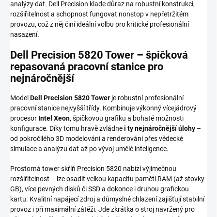
analýzy dat. Dell Precision klade důraz na robustní konstrukci,
rozšiřitelnost a schopnost fungovat nonstop v nepřetržitém
provozu, což z něj činí ideální volbu pro kritické profesionální
nasazení.
Dell Precision 5820 Tower – špičková
repasovaná pracovní stanice pro
nejnáročnější
Model
Dell Precision 5820 Tower
je robustní profesionální
pracovní stanice nejvyšší třídy. Kombinuje výkonný vícejádrový
procesor
Intel Xeon
, špičkovou grafiku a bohaté možnosti
konfigurace. Díky tomu hravě zvládne
i ty nejnáročnější úlohy
–
od pokročilého 3D modelování a renderování přes vědecké
simulace a analýzu dat až po vývoj umělé inteligence.
Prostorná tower skříň Precision 5820 nabízí výjimečnou
rozšiřitelnost – lze osadit velkou kapacitu paměti RAM (až stovky
GB), více pevných disků či SSD a dokonce i druhou grafickou
kartu. Kvalitní napájecí zdroj a důmyslné chlazení zajišťují stabilní
provoz i při maximální zátěži. Jde zkrátka o stroj navržený pro