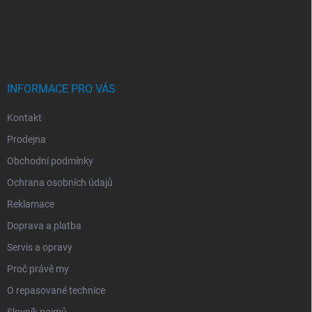
P
A
T
Í
INFORMACE PRO VÁS
Kontakt
Prodejna
Obchodní podmínky
Ochrana osobních údajů
Reklamace
Doprava a platba
Servis a opravy
Proč právě my
O repasované technice