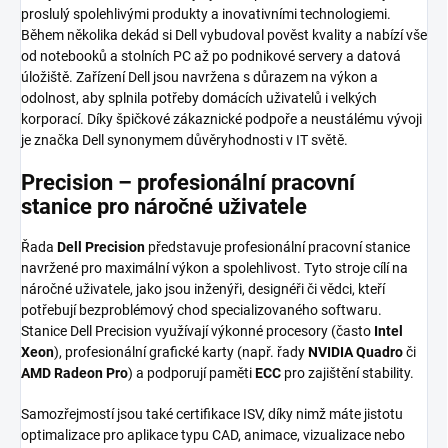
proslulý spolehlivými produkty a inovativními technologiemi.
Během několika dekád si Dell vybudoval pověst kvality a nabízí vše
od notebooků a stolních PC až po podnikové servery a datová
úložiště. Zařízení Dell jsou navržena s důrazem na výkon a
odolnost, aby splnila potřeby domácích uživatelů i velkých
korporací. Díky špičkové zákaznické podpoře a neustálému vývoji
je značka Dell synonymem důvěryhodnosti v IT světě.
Precision – profesionální pracovní
stanice pro náročné uživatele
Řada
Dell Precision
představuje profesionální pracovní stanice
navržené pro maximální výkon a spolehlivost. Tyto stroje cílí na
náročné uživatele, jako jsou inženýři, designéři či vědci, kteří
potřebují bezproblémový chod specializovaného softwaru.
Stanice Dell Precision využívají výkonné procesory (často
Intel
Xeon
), profesionální grafické karty (např. řady
NVIDIA Quadro
či
AMD Radeon Pro
) a podporují paměti
ECC
pro zajištění stability.
Samozřejmostí jsou také certifikace ISV, díky nimž máte jistotu
optimalizace pro aplikace typu CAD, animace, vizualizace nebo