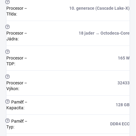
?
Procesor –
10. generace (Cascade Lake-X)
Třída
:
?
Procesor –
18 jader → Octodeca-Core
Jádra
:
?
Procesor –
165 W
TDP
:
?
Procesor –
32433
Výkon
:
?
Paměť –
128 GB
Kapacita
:
?
Paměť –
DDR4 ECC
Typ
: