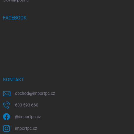
Slovník pojmů
FACEBOOK
KONTAKT
obchod
@
importpc.cz
603 593 660
@importpc.cz
importpc.cz