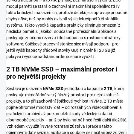
modul paměti se stará o zachování maximální spolehlivosti i v
takto kritických nasazeních, protože detekuje a opravuje případné
chyby dříve, než by mohly ovlivnit výsledek výpočtů či stabilitu
systému. Takto vysoká kapacita prakticky eliminuje omezení z
hlediska paměti u jakékoli současné profesionální aplikace a
poskytuje značnou rezervu i do budoucna s rostoucími nároky
software. Špičkové pracovní stanice sice mívají podporu i pro
ještě vyšší kapacity (řádově stovky GB), nicméně 128 GB již
pokrývá i vysoce nadstandardní scénáře využití.
2 TB NVMe SSD – maximální prostor i
pro největší projekty
Sestava je osazena
NVMe SSD
jednotkou o kapacitě
2 TB
, která
poskytuje mimořádně velký úložný prostor i pro nejrozsáhlejší
projekty, a to při zachování špičkové rychlosti NVMe. 2 TB místa
pojme ohromné množství dat – od rozsáhlých videoknihoven a
grafických archivů až po kompletní sady vědeckých dat či
dlouhodobé projekty – aniž by bylo nutné hned řešit další úložiště.
Vzhledem k využití NVMe rozhraní zůstává i práce s takto
objemnými daty svižná: aplikace a soubory se načítají bez zdržení