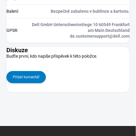
Balení
:
Bezpečně zabaleno v bublince a kartonu.
Dell GmbH Unterschweinstiege 10 60549 Frankfurt
GPSR
:
am Main Deutschland
de.customersupport@dell.com
Diskuze
Buďte první, kdo napíše příspěvek k této položce.
Přidat komentář
Z
Á