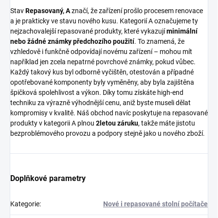
Stav
Repasovaný, A
značí, že zařízení prošlo procesem renovace
a je prakticky ve stavu nového kusu. Kategorií A označujeme ty
nejzachovalejší repasované produkty, které vykazují
minimální
nebo žádné známky předchozího použití
. To znamená, že
vzhledově i funkčně odpovídají novému zařízení – mohou mít
například jen zcela nepatrné povrchové známky, pokud vůbec.
Každý takový kus byl odborně vyčištěn, otestován a případné
opotřebované komponenty byly vyměněny, aby byla zajištěna
špičková spolehlivost a výkon. Díky tomu získáte high-end
techniku za výrazně výhodnější cenu, aniž byste museli dělat
kompromisy v kvalitě. Náš obchod navíc poskytuje na repasované
produkty v kategorii A plnou
2letou záruku
, takže máte jistotu
bezproblémového provozu a podpory stejně jako u nového zboží.
Doplňkové parametry
Kategorie
:
Nové i repasované stolní počítače