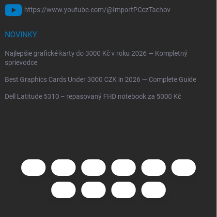
https://www.youtube.com/@ImportPCczTachov
NOVINKY
Najlepšie grafické karty do 3000 Kč v roku 2026 — Kompletný
sprievodce
Best Graphics Cards Under 3000 CZK in 2026 — Complete Guide
Dell Latitude 5310 – repasovaný FHD notebook za 5000 Kč