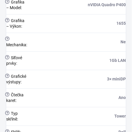
?
Grafika
nVIDIA Quadro P400
– Model
:
?
Grafika
1655
– Výkon
:
?
Ne
Mechanika
:
?
Síťové
1Gb LAN
prvky
:
?
Grafické
3× miniDP
výstupy
:
?
Čtečka
Ano
karet
:
?
Typ
Tower
skříně
:
?