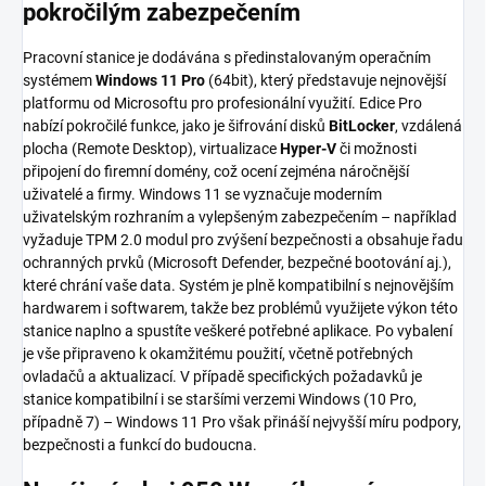
pokročilým zabezpečením
Pracovní stanice je dodávána s předinstalovaným operačním
systémem
Windows 11 Pro
(64bit), který představuje nejnovější
platformu od Microsoftu pro profesionální využití. Edice Pro
nabízí pokročilé funkce, jako je šifrování disků
BitLocker
, vzdálená
plocha (Remote Desktop), virtualizace
Hyper-V
či možnosti
připojení do firemní domény, což ocení zejména náročnější
uživatelé a firmy. Windows 11 se vyznačuje moderním
uživatelským rozhraním a vylepšeným zabezpečením – například
vyžaduje TPM 2.0 modul pro zvýšení bezpečnosti a obsahuje řadu
ochranných prvků (Microsoft Defender, bezpečné bootování aj.),
které chrání vaše data. Systém je plně kompatibilní s nejnovějším
hardwarem i softwarem, takže bez problémů využijete výkon této
stanice naplno a spustíte veškeré potřebné aplikace. Po vybalení
je vše připraveno k okamžitému použití, včetně potřebných
ovladačů a aktualizací. V případě specifických požadavků je
stanice kompatibilní i se staršími verzemi Windows (10 Pro,
případně 7) – Windows 11 Pro však přináší nejvyšší míru podpory,
bezpečnosti a funkcí do budoucna.