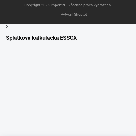
Copyright 2026
ImportPC
. Všechna práva vyhrazena.
Vytvořil Shoptet
×
Splátková kalkulačka ESSOX