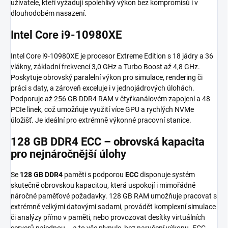
uživatele, kteří vyžadují spolehlivý výkon bez kompromisů i v
dlouhodobém nasazení.
Intel Core i9-10980XE
Intel Core i9-10980XE je procesor Extreme Edition s 18 jádry a 36
vlákny, základní frekvencí 3,0 GHz a Turbo Boost až 4,8 GHz.
Poskytuje obrovský paralelní výkon pro simulace, rendering či
práci s daty, a zároveň exceluje i v jednojádrových úlohách.
Podporuje až 256 GB DDR4 RAM v čtyřkanálovém zapojení a 48
PCIe linek, což umožňuje využití více GPU a rychlých NVMe
úložišť. Je ideální pro extrémně výkonné pracovní stanice.
128 GB DDR4 ECC – obrovská kapacita
pro nejnáročnější úlohy
Se
128 GB DDR4
paměti s podporou
ECC
disponuje systém
skutečně obrovskou kapacitou, která uspokojí i mimořádně
náročné paměťové požadavky. 128 GB RAM umožňuje pracovat s
extrémně velkými datovými sadami, provádět komplexní simulace
či analýzy přímo v paměti, nebo provozovat desítky virtuálních
serverů najednou – a to vše plynule, bez narušení výkonu. ECC