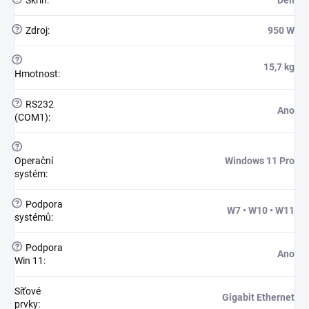
Skříň
:
Dell
?
Zdroj
:
950 W
?
15,7 kg
Hmotnost
:
?
RS232
Ano
(COM1)
:
?
Operační
Windows 11 Pro
systém
:
?
Podpora
W7 • W10 • W11
systémů
:
?
Podpora
Ano
Win 11
:
Síťové
Gigabit Ethernet
prvky
: