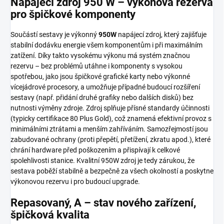
Napájecí zdroj 950 W – výkonová rezerva
pro špičkové komponenty
Součástí sestavy je výkonný
950W
napájecí zdroj, který zajišťuje
stabilní dodávku energie všem komponentům i při maximálním
zatížení. Díky takto vysokému výkonu má systém značnou
rezervu – bez problémů utáhne i komponenty s vysokou
spotřebou, jako jsou špičkové grafické karty nebo výkonné
vícejádrové procesory, a umožňuje případné budoucí rozšíření
sestavy (např. přidání druhé grafiky nebo dalších disků) bez
nutnosti výměny zdroje. Zdroj splňuje přísné standardy účinnosti
(typicky certifikace 80 Plus Gold), což znamená efektivní provoz s
minimálními ztrátami a menším zahříváním. Samozřejmostí jsou
zabudované ochrany (proti přepětí, přetížení, zkratu apod.), které
chrání hardware před poškozením a přispívají k celkové
spolehlivosti stanice. Kvalitní 950W zdroj je tedy zárukou, že
sestava poběží stabilně a bezpečně za všech okolností a poskytne
výkonovou rezervu i pro budoucí upgrade.
Repasovaný, A – stav nového zařízení,
špičková kvalita