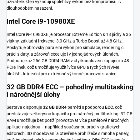
uživatele, kteří vyžadují spolehlivý výkon bez kompromisů i v
dlouhodobém nasazení.
Intel Core i9-10980XE
Intel Core i9-10980XE je procesor Extreme Edition s 18 jádry a 36
vlákny, základní frekvencí 3,0 GHz a Turbo Boost až 4,8 GHz.
Poskytuje obrovský paralelní výkon pro simulace, rendering či
práci s daty, a zároveň exceluje i v jednojádrových úlohách.
Podporuje až 256 GB DDR4 RAM v čtyřkanálovém zapojení a 48
PCIe linek, což umožňuje využití více GPU a rychlých NVMe
úložišť. Je ideální pro extrémně výkonné pracovní stanice.
32 GB DDR4 ECC – pohodlný multitasking
i náročnější úlohy
Sestava disponuje
32 GB DDR4
paměti s podporou
ECC
, což
představuje velkorysou kapacitu pro náročný multitasking. 32 GB
RAM umožňuje bez potíží provozovat více paměťově náročných
aplikací najednou – například současnou práci v grafických
editorech, 3D modelování a otevřené prohlížeče s mnoha panely,
aniž by docházelo ke zpomalování systému. Díky ECC je navíc