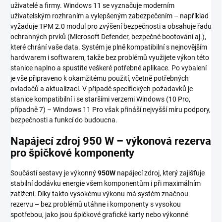
uživatelé a firmy. Windows 11 se vyznačuje moderním
uživatelským rozhraním a vylepšeným zabezpečením – například
vyžaduje TPM 2.0 modul pro zvýšení bezpečnosti a obsahuje řadu
ochranných prvků (Microsoft Defender, bezpečné bootování aj.),
které chrání vaše data. Systém je plně kompatibilní s nejnovějším
hardwarem i softwarem, takže bez problémů využijete výkon této
stanice naplno a spustíte veškeré potřebné aplikace. Po vybalení
je vše připraveno k okamžitému použití, včetně potřebných
ovladačů a aktualizací. V případě specifických požadavků je
stanice kompatibilní i se staršími verzemi Windows (10 Pro,
případně 7) – Windows 11 Pro však přináší nejvyšší míru podpory,
bezpečnosti a funkcí do budoucna.
Napájecí zdroj 950 W – výkonová rezerva
pro špičkové komponenty
Součástí sestavy je výkonný
950W
napájecí zdroj, který zajišťuje
stabilní dodávku energie všem komponentům i při maximálním
zatížení. Díky takto vysokému výkonu má systém značnou
rezervu – bez problémů utáhne i komponenty s vysokou
spotřebou, jako jsou špičkové grafické karty nebo výkonné