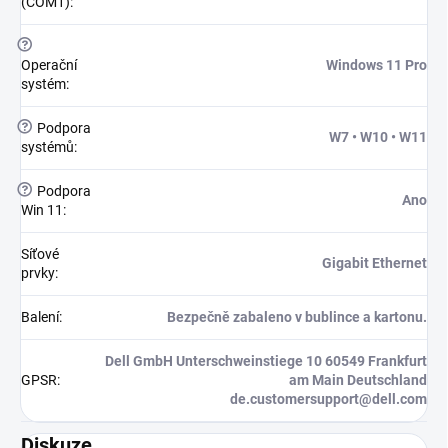
(COM1)
:
?
Operační
Windows 11 Pro
systém
:
?
Podpora
W7 • W10 • W11
systémů
:
?
Podpora
Ano
Win 11
:
Síťové
Gigabit Ethernet
prvky
:
Balení
:
Bezpečně zabaleno v bublince a kartonu.
Dell GmbH Unterschweinstiege 10 60549 Frankfurt
GPSR
:
am Main Deutschland
de.customersupport@dell.com
Diskuze