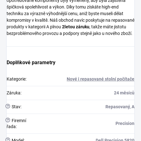
opotřebované komponenty byly vyměněny, aby byla zajištěna
špičková spolehlivost a výkon. Díky tomu získáte high-end
techniku za výrazně výhodnější cenu, aniž byste museli dělat
kompromisy v kvalitě. Náš obchod navíc poskytuje na repasované
produkty v kategorii A plnou
2letou záruku
, takže máte jistotu
bezproblémového provozu a podpory stejně jako u nového zboží.
Doplňkové parametry
Kategorie
:
Nové i repasované stolní počítače
Záruka
:
24 měsíců
?
Stav
:
Repasovaný, A
?
Firemní
Precision
řada
:
?
Model
:
Dell Precision 5820