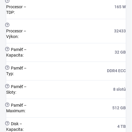
?
Procesor –
165 W
TDP
:
?
Procesor –
32433
Výkon
:
?
Paměť –
32 GB
Kapacita
:
?
Paměť –
DDR4 ECC
Typ
:
?
Paměť –
8 slotů
Sloty
:
?
Paměť –
512 GB
Maximum
:
?
Disk –
4 TB
Kapacita
: