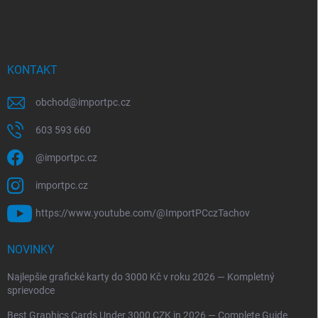
KONTAKT
obchod
@
importpc.cz
603 593 660
@importpc.cz
importpc.cz
https://www.youtube.com/@ImportPCczTachov
NOVINKY
Najlepšie grafické karty do 3000 Kč v roku 2026 — Kompletný
sprievodce
Best Graphics Cards Under 3000 CZK in 2026 — Complete Guide