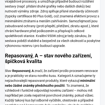
vícejádrové procesory, a umožňuje případné budoucí rozšíření
sestavy (např. přidání druhé grafiky nebo dalších disků) bez
nutnosti výměny zdroje. Zdroj splňuje přísné standardy účinnosti
(typicky certifikace 80 Plus Gold), což znamená efektivní provoz s
minimálními ztrátami a menším zahříváním. Samozřejmostí jsou
zabudované ochrany (proti přepětí, přetížení, zkratu apod.), které
chrání hardware před poškozením a přispívají k celkové
spolehlivosti stanice. Kvalitní 950W zdroj je tedy zárukou, že
sestava poběží stabilně a bezpečně za všech okolností a poskytne
výkonovou rezervu i pro budoucí upgrade.
Repasovaný, A – stav nového zařízení,
špičková kvalita
Stav
Repasovaný, A
značí, že zařízení prošlo procesem renovace
a je prakticky ve stavu nového kusu. Kategorií A označujeme ty
nejzachovalejší repasované produkty, které vykazují
minimální
nebo žádné známky předchozího použití
. To znamená, že
vzhledově i funkčně odpovídají novému zařízení – mohou mít
například jen zcela nepatrné povrchové známky, pokud vůbec.
Každý takový kus byl odborně vyčištěn, otestován a případné