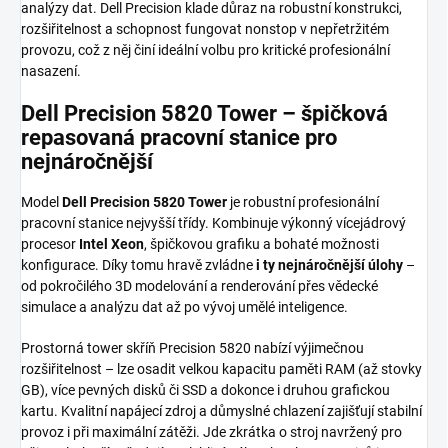
analýzy dat. Dell Precision klade důraz na robustní konstrukci,
rozšiřitelnost a schopnost fungovat nonstop v nepřetržitém
provozu, což z něj činí ideální volbu pro kritické profesionální
nasazení.
Dell Precision 5820 Tower – špičková
repasovaná pracovní stanice pro
nejnáročnější
Model
Dell Precision 5820 Tower
je robustní profesionální
pracovní stanice nejvyšší třídy. Kombinuje výkonný vícejádrový
procesor
Intel Xeon
, špičkovou grafiku a bohaté možnosti
konfigurace. Díky tomu hravě zvládne
i ty nejnáročnější úlohy
–
od pokročilého 3D modelování a renderování přes vědecké
simulace a analýzu dat až po vývoj umělé inteligence.
Prostorná tower skříň Precision 5820 nabízí výjimečnou
rozšiřitelnost – lze osadit velkou kapacitu paměti RAM (až stovky
GB), více pevných disků či SSD a dokonce i druhou grafickou
kartu. Kvalitní napájecí zdroj a důmyslné chlazení zajišťují stabilní
provoz i při maximální zátěži. Jde zkrátka o stroj navržený pro