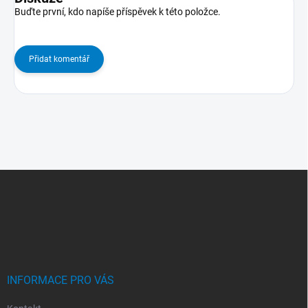
Buďte první, kdo napíše příspěvek k této položce.
Přidat komentář
Z
Á
P
A
T
Í
INFORMACE PRO VÁS