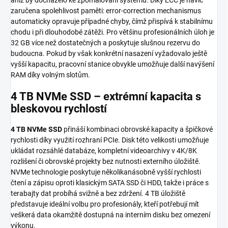
zaručena spolehlivost paměti: error-correction mechanismus
automaticky opravuje případné chyby, čímž přispívá k stabilnímu
chodu i při dlouhodobé zátěži. Pro většinu profesionálních úloh je
32 GB více než dostatečných a poskytuje slušnou rezervu do
budoucna. Pokud by však konkrétní nasazení vyžadovalo ještě
vyšší kapacitu, pracovní stanice obvykle umožňuje další navýšení
RAM díky volným slotům.
4 TB NVMe SSD – extrémní kapacita s
bleskovou rychlostí
4 TB NVMe SSD
přináší kombinaci obrovské kapacity a špičkové
rychlosti díky využití rozhraní PCIe. Disk této velikosti umožňuje
ukládat rozsáhlé databáze, kompletní videoarchivy v 4K/8K
rozlišení či obrovské projekty bez nutnosti externího úložiště.
NVMe technologie poskytuje několikanásobně vyšší rychlosti
čtení a zápisu oproti klasickým SATA SSD či HDD, takže i práce s
terabajty dat probíhá svižně a bez zdržení. 4 TB úložiště
představuje ideální volbu pro profesionály, kteří potřebují mít
veškerá data okamžitě dostupná na interním disku bez omezení
výkonu.