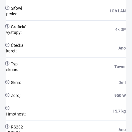
?
Síťové
1Gb LAN
prvky
:
?
Grafické
4× DP
výstupy
:
?
Čtečka
Ano
karet
:
?
Typ
Tower
skříně
:
?
Skříň
:
Dell
?
Zdroj
:
950 W
?
15,7 kg
Hmotnost
:
?
RS232
Ano