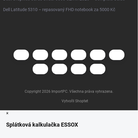
Dell Latitude 5310 – repasovaný FHD notebook za 5000 Kč
Copyright 2026
ImportPC
. Všechna práva vyhrazena.
Vytvořil Shoptet
×
Splátková kalkulačka ESSOX