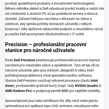
proslulý spolehlivými produkty a inovativními technologiemi.
Během několika dekád si Dell vybudoval pověst kvality a nabízí vše
od notebooků a stolních PC až po podnikové servery a datová
úložiště. Zařízení Dell jsou navržena s důrazem na výkon a
odolnost, aby splnila potřeby domácích uživatelů i velkých
korporací. Díky špičkové zákaznické podpoře a neustálému vývoji
je značka Dell synonymem důvěryhodnosti v IT světě.
Precision – profesionální pracovní
stanice pro náročné uživatele
Řada
Dell Precision
představuje profesionální pracovní stanice
navržené pro maximální výkon a spolehlivost. Tyto stroje cílí na
náročné uživatele, jako jsou inženýři, designéři či vědci, kteří
potřebují bezproblémový chod specializovaného softwaru.
Stanice Dell Precision využívají výkonné procesory (často
Intel
Xeon
), profesionální grafické karty (např. řady
NVIDIA Quadro
či
AMD Radeon Pro
) a podporují paměti
ECC
pro zajištění stability.
Samozřejmostí jsou také certifikace ISV, díky nimž máte jistotu
optimalizace pro aplikace typu CAD, animace, vizualizace nebo