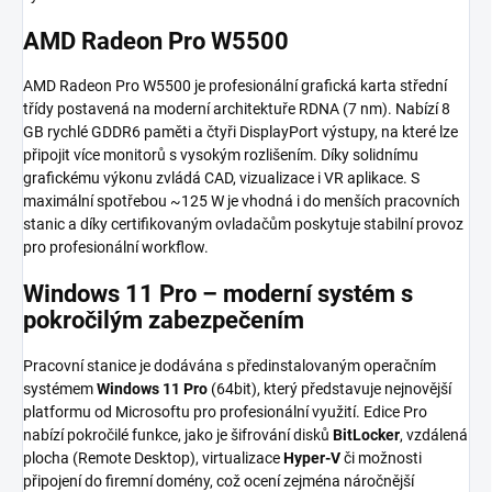
AMD Radeon Pro W5500
AMD Radeon Pro W5500 je profesionální grafická karta střední
třídy postavená na moderní architektuře RDNA (7 nm). Nabízí 8
GB rychlé GDDR6 paměti a čtyři DisplayPort výstupy, na které lze
připojit více monitorů s vysokým rozlišením. Díky solidnímu
grafickému výkonu zvládá CAD, vizualizace i VR aplikace. S
maximální spotřebou ~125 W je vhodná i do menších pracovních
stanic a díky certifikovaným ovladačům poskytuje stabilní provoz
pro profesionální workflow.
Windows 11 Pro – moderní systém s
pokročilým zabezpečením
Pracovní stanice je dodávána s předinstalovaným operačním
systémem
Windows 11 Pro
(64bit), který představuje nejnovější
platformu od Microsoftu pro profesionální využití. Edice Pro
nabízí pokročilé funkce, jako je šifrování disků
BitLocker
, vzdálená
plocha (Remote Desktop), virtualizace
Hyper-V
či možnosti
připojení do firemní domény, což ocení zejména náročnější