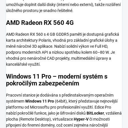
umožňuje doplnit další disky (interní nebo externí), takže rozšíření
úložného prostoru je snadno řešitelné.
AMD Radeon RX 560 4G
AMD Radeon RX 560 s 4 GB GDDR5 paměti je dostupná grafická
karta architektury Polaris, vhodná pro základní grafické úlohy a
méně náročné 3D aplikace. Nabízí solidní výkon ve Full HD,
podporu moderních API a nízkou spotřebu kolem 60–80 W. Je
vhodná pro nenáročné CAD projekty, multimediální úpravy a
kancelářské využití.
Windows 11 Pro – moderní systém s
pokročilým zabezpečením
Pracovní stanice je dodávána s předinstalovaným operačním
systémem
Windows 11 Pro
(64bit), který představuje nejnovější
platformu od Microsoftu pro profesionální využití. Edice Pro
nabízí pokročilé funkce, jako je šifrování disků
BitLocker
, vzdálená
plocha (Remote Desktop), virtualizace
Hyper-V
či možnosti
připojení do firemní domény, což ocení zejména náročnější