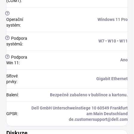
(COM1)
:
?
Operační
Windows 11 Pro
systém
:
?
Podpora
W7 • W10 • W11
systémů
:
?
Podpora
Ano
Win 11
:
Síťové
Gigabit Ethernet
prvky
:
Balení
:
Bezpečně zabaleno v bublince a kartonu.
Dell GmbH Unterschweinstiege 10 60549 Frankfurt
GPSR
:
am Main Deutschland
de.customersupport@dell.com
Diskuze