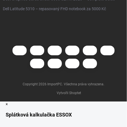
Dell Latitude 5310 – repasovaný FHD notebook za 5000 Kč
Copyright 2026
ImportPC
. Všechna práva vyhrazena.
Vytvořil Shoptet
×
Splátková kalkulačka ESSOX