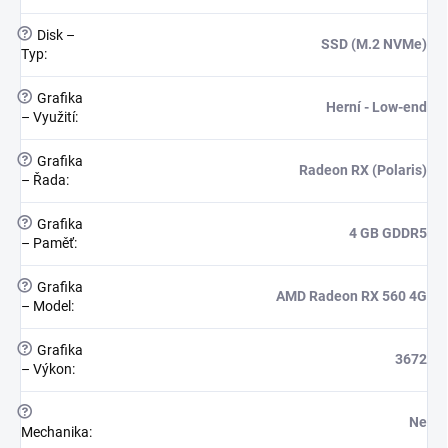
?
Disk –
SSD (M.2 NVMe)
Typ
:
?
Grafika
Herní - Low-end
– Využití
:
?
Grafika
Radeon RX (Polaris)
– Řada
:
?
Grafika
4 GB GDDR5
– Paměť
:
?
Grafika
AMD Radeon RX 560 4G
– Model
:
?
Grafika
3672
– Výkon
:
?
Ne
Mechanika
: