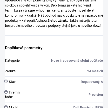
opotřebované komponenty byly vyměněny, aby byla zajištěna
špičková spolehlivost a výkon. Díky tomu získáte high-end
techniku za výrazně výhodnější cenu, aniž byste museli dělat
kompromisy v kvalitě. Náš obchod navíc poskytuje na repasované
produkty v kategorii A plnou
2letou záruku
, takže máte jistotu
bezproblémového provozu a podpory stejně jako u nového zboží.
Doplňkové parametry
Kategorie
:
Nové i repasované stolní počítače
Záruka
:
24 měsíců
?
Stav
:
Repasovaný, A
?
Firemní
Precision
řada
:
?
Model
:
Dell Precision 5820