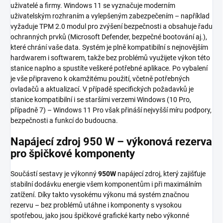
uživatelé a firmy. Windows 11 se vyznačuje moderním
uživatelským rozhraním a vylepšeným zabezpečením – například
vyžaduje TPM 2.0 modul pro zvýšení bezpečnosti a obsahuje řadu
ochranných prvků (Microsoft Defender, bezpečné bootování aj.),
které chrání vaše data. Systém je plně kompatibilní s nejnovějším
hardwarem i softwarem, takže bez problémů využijete výkon této
stanice naplno a spustíte veškeré potřebné aplikace. Po vybalení
je vše připraveno k okamžitému použití, včetně potřebných
ovladačů a aktualizací. V případě specifických požadavků je
stanice kompatibilní i se staršími verzemi Windows (10 Pro,
případně 7) – Windows 11 Pro však přináší nejvyšší míru podpory,
bezpečnosti a funkcí do budoucna.
Napájecí zdroj 950 W – výkonová rezerva
pro špičkové komponenty
Součástí sestavy je výkonný
950W
napájecí zdroj, který zajišťuje
stabilní dodávku energie všem komponentům i při maximálním
zatížení. Díky takto vysokému výkonu má systém značnou
rezervu – bez problémů utáhne i komponenty s vysokou
spotřebou, jako jsou špičkové grafické karty nebo výkonné