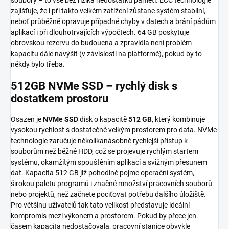
zajišťuje, že i při takto velkém zatížení zůstane systém stabilní,
neboť průběžně opravuje případné chyby v datech a brání pádům
aplikací i při dlouhotrvajících výpočtech. 64 GB poskytuje
obrovskou rezervu do budoucna a zpravidla není problém
kapacitu dále navýšit (v závislosti na platformě), pokud by to
někdy bylo třeba.
512GB NVMe SSD – rychlý disk s
dostatkem prostoru
Osazen je
NVMe SSD
disk o kapacitě
512 GB
, který kombinuje
vysokou rychlost s dostatečně velkým prostorem pro data. NVMe
technologie zaručuje několikanásobně rychlejší přístup k
souborům než běžné HDD, což se projevuje rychlým startem
systému, okamžitým spouštěním aplikací a svižným přesunem
dat. Kapacita 512 GB již pohodlně pojme operační systém,
širokou paletu programů i značné množství pracovních souborů
nebo projektů, než začnete pociťovat potřebu dalšího úložiště.
Pro většinu uživatelů tak tato velikost představuje ideální
kompromis mezi výkonem a prostorem. Pokud by přece jen
časem kapacita nedostačovala, pracovní stanice obvykle