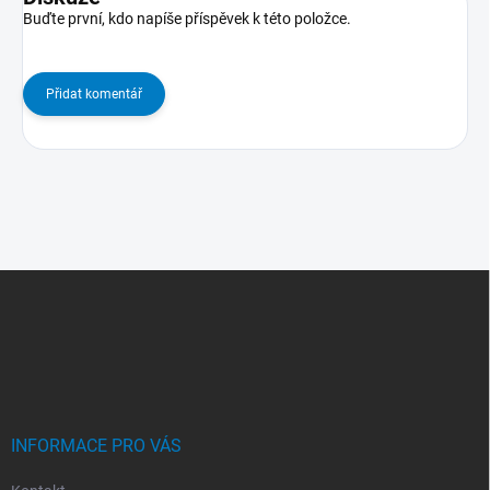
Buďte první, kdo napíše příspěvek k této položce.
Přidat komentář
Z
Á
P
A
T
Í
INFORMACE PRO VÁS