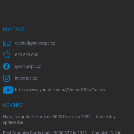
KONTAKT
obchod
@
importpc.cz
603 593 660
@importpc.cz
importpc.cz
https://www.youtube.com/@ImportPCczTachov
NOVINKY
Najlepšie grafické karty do 3000 Kč v roku 2026 — Kompletný
sprievodce
Best Graphics Cards Under 3000 CZK in 2026 — Complete Guide