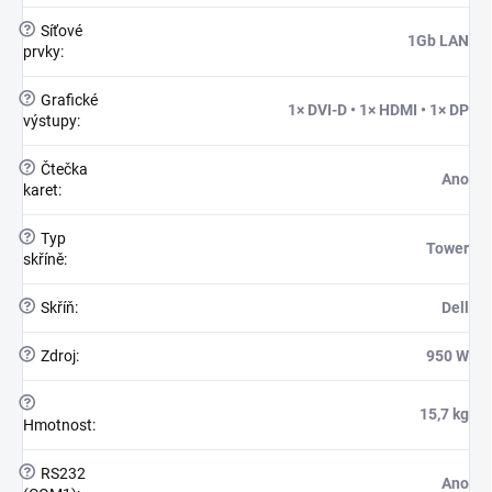
?
Síťové
1Gb LAN
prvky
:
?
Grafické
1× DVI-D • 1× HDMI • 1× DP
výstupy
:
?
Čtečka
Ano
karet
:
?
Typ
Tower
skříně
:
?
Skříň
:
Dell
?
Zdroj
:
950 W
?
15,7 kg
Hmotnost
:
?
RS232
Ano