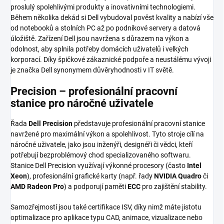
proslulý spolehlivými produkty a inovativními technologiemi.
Během několika dekád si Dell vybudoval pověst kvality a nabízí vše
od notebooků a stolních PC až po podnikové servery a datová
úložiště. Zařízení Dell jsou navržena s důrazem na výkon a
odolnost, aby splnila potřeby domácích uživatelů i velkých
korporací. Díky špičkové zákaznické podpoře a neustálému vývoji
je značka Dell synonymem důvěryhodnosti v IT světě.
Precision – profesionální pracovní
stanice pro náročné uživatele
Řada
Dell Precision
představuje profesionální pracovní stanice
navržené pro maximální výkon a spolehlivost. Tyto stroje cílí na
náročné uživatele, jako jsou inženýři, designéři či vědci, kteří
potřebují bezproblémový chod specializovaného softwaru.
Stanice Dell Precision využívají výkonné procesory (často
Intel
Xeon
), profesionální grafické karty (např. řady
NVIDIA Quadro
či
AMD Radeon Pro
) a podporují paměti
ECC
pro zajištění stability.
Samozřejmostí jsou také certifikace ISV, díky nimž máte jistotu
optimalizace pro aplikace typu CAD, animace, vizualizace nebo