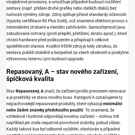
vícejádrové procesory, a umožňuje případné budoucí rozšíření
sestavy (např. přidání druhé grafiky nebo dalších disků) bez
nutnosti výměny zdroje. Zdroj splňuje přísné standardy účinnosti
(typicky certifikace 80 Plus Gold), což znamená efektivní provoz s
minimálními ztrátami a menším zahříváním. Samozřejmostí jsou
zabudované ochrany (proti přepětí, přetížení, zkratu apod.), které
chrání hardware před poškozením a přispívají k celkové
spolehlivosti stanice. Kvalitní 950W zdroj je tedy zárukou, že
sestava poběží stabilně a bezpečně za všech okolností a poskytne
výkonovou rezervu i pro budoucí upgrade.
Repasovaný, A – stav nového zařízení,
špičková kvalita
Stav
Repasovaný, A
značí, že zařízení prošlo procesem renovace
a je prakticky ve stavu nového kusu. Kategorií A označujeme ty
nejzachovalejší repasované produkty, které vykazují
minimální
nebo žádné známky předchozího použití
. To znamená, že
vzhledově i funkčně odpovídají novému zařízení – mohou mít
například jen zcela nepatrné povrchové známky, pokud vůbec.
Každý takový kus byl odborně vyčištěn, otestován a případné