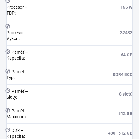
?
Procesor –
165 W
TDP
:
?
Procesor –
32433
Výkon
:
?
Paměť –
64 GB
Kapacita
:
?
Paměť –
DDR4 ECC
Typ
:
?
Paměť –
8 slotů
Sloty
:
?
Paměť –
512 GB
Maximum
:
?
Disk –
480–512 GB
Kapacita
: