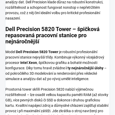
analýzy dat. Dell Precision klade důraz na robustní konstrukci,
rozšiřitelnost a schopnost fungovat nonstop v nepřetržitém
provozu, což z něj činí ideální volbu pro kritické profesionální
nasazení.
Dell Precision 5820 Tower – špičková
repasovaná pracovní stanice pro
nejnáročnější
Model
Dell Precision 5820 Tower
je robustní profesionální
pracovní stanice nejvyšší třídy. Kombinuje výkonný vícejádrový
procesor
Intel Xeon
, špičkovou grafiku a bohaté možnosti
konfigurace. Díky tomu hravě zvládne
i ty nejnáročnější úlohy
–
od pokročilého 3D modelování a renderování přes vědecké
simulace a analýzu dat až po vývoj umělé inteligence.
Prostorná tower skříň Precision 5820 nabízí výjimečnou
rozšiřitelnost – lze osadit velkou kapacitu paměti RAM (až stovky
GB), více pevných disků či SSD a dokonce i druhou grafickou
kartu. Kvalitní napájecí zdroj a důmyslné chlazení zajišťují stabilní
provoz i při maximální zátěži. Jde zkrátka o stroj navržený pro