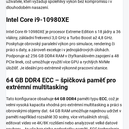
uživatele, kteří vyžadují spolehlivý výkon bez kompromisů i v
dlouhodobém nasazení.
Intel Core i9-10980XE
Intel Core i9-10980XE je procesor Extreme Edition s 18 jádry a 36
vlákny, základní frekvencí 3,0 GHz a Turbo Boost až 4,8 GHz.
Poskytuje obrovský paralelní výkon pro simulace, rendering či
práci s daty, a zároveň exceluje i v jednojádrových úlohách.
Podporuje až 256 GB DDR4 RAM v čtyřkanálovém zapojení a 48
PCIe linek, což umožňuje využití více GPU a rychlých NVMe
úložišť. Je ideální pro extrémně výkonné pracovní stanice.
64 GB DDR4 ECC – špičková paměť pro
extrémní multitasking
Tato konfigurace obsahuje
64 GB DDR4
paměti typu
ECC
, což je
velmi vysoká kapacita vhodná pro extrémní multitasking a práci s
obrovskými objemy dat. 64 GB RAM umožňuje najednou udržet v
paměti například rozsáhlé 3D scény, více virtuálních strojů,
editovat video ve 4K/8K rozlišení nebo analyzovat velké datové
soubory – to vše bez rizika nedostatku paměti. ECC technologie