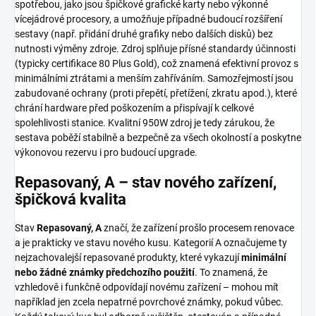
spotřebou, jako jsou špičkové grafické karty nebo výkonné
vícejádrové procesory, a umožňuje případné budoucí rozšíření
sestavy (např. přidání druhé grafiky nebo dalších disků) bez
nutnosti výměny zdroje. Zdroj splňuje přísné standardy účinnosti
(typicky certifikace 80 Plus Gold), což znamená efektivní provoz s
minimálními ztrátami a menším zahříváním. Samozřejmostí jsou
zabudované ochrany (proti přepětí, přetížení, zkratu apod.), které
chrání hardware před poškozením a přispívají k celkové
spolehlivosti stanice. Kvalitní 950W zdroj je tedy zárukou, že
sestava poběží stabilně a bezpečně za všech okolností a poskytne
výkonovou rezervu i pro budoucí upgrade.
Repasovaný, A – stav nového zařízení,
špičková kvalita
Stav
Repasovaný, A
značí, že zařízení prošlo procesem renovace
a je prakticky ve stavu nového kusu. Kategorií A označujeme ty
nejzachovalejší repasované produkty, které vykazují
minimální
nebo žádné známky předchozího použití
. To znamená, že
vzhledově i funkčně odpovídají novému zařízení – mohou mít
například jen zcela nepatrné povrchové známky, pokud vůbec.