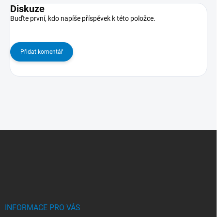
Diskuze
Buďte první, kdo napíše příspěvek k této položce.
Přidat komentář
Z
Á
P
A
T
Í
INFORMACE PRO VÁS