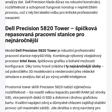
analýzy dat. Dell Precision klade důraz na robustní konstrukci,
rozšiřitelnost a schopnost fungovat nonstop v nepřetržitém
provozu, což z něj činí ideální volbu pro kritické profesionální
nasazení.
Dell Precision 5820 Tower – špičková
repasovaná pracovní stanice pro
nejnáročnější
Model
Dell Precision 5820 Tower
je robustní profesionální
pracovní stanice nejvyšší třídy. Kombinuje výkonný vícejádrový
procesor
Intel Xeon
, špičkovou grafiku a bohaté možnosti
konfigurace. Díky tomu hravě zvládne
i ty nejnáročnější úlohy
–
od pokročilého 3D modelování a renderování přes vědecké
simulace a analýzu dat až po vývoj umělé inteligence.
Prostorná tower skříň Precision 5820 nabízí výjimečnou
rozšiřitelnost – lze osadit velkou kapacitu paměti RAM (až stovky
GB), více pevných disků či SSD a dokonce i druhou grafickou
kartu. Kvalitní napájecí zdroj a důmyslné chlazení zajišťují stabilní
provoz i při maximální zátěži. Jde zkrátka o stroj navržený pro