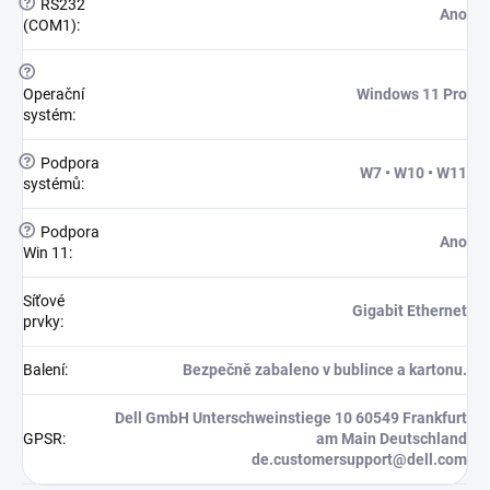
?
RS232
Ano
(COM1)
:
?
Operační
Windows 11 Pro
systém
:
?
Podpora
W7 • W10 • W11
systémů
:
?
Podpora
Ano
Win 11
:
Síťové
Gigabit Ethernet
prvky
:
Balení
:
Bezpečně zabaleno v bublince a kartonu.
Dell GmbH Unterschweinstiege 10 60549 Frankfurt
GPSR
:
am Main Deutschland
de.customersupport@dell.com