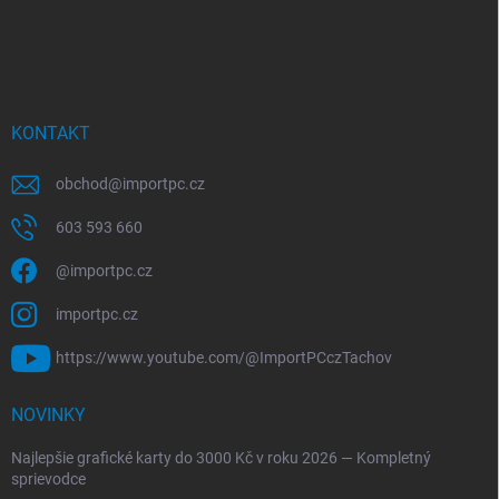
KONTAKT
obchod
@
importpc.cz
603 593 660
@importpc.cz
importpc.cz
https://www.youtube.com/@ImportPCczTachov
NOVINKY
Najlepšie grafické karty do 3000 Kč v roku 2026 — Kompletný
sprievodce