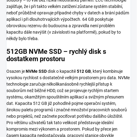
zajišťuje, že i při takto velkém zatížení zůstane systém stabilní,
neboť průběžně opravuje případné chyby v datech a brání pádům
aplikací i při dlouhotrvajících výpočtech. 64 GB poskytuje
obrovskou rezervu do budoucna a zpravidla není problém
kapacitu dále navýšit (v závislosti na platformě), pokud by to
někdy bylo třeba.
512GB NVMe SSD – rychlý disk s
dostatkem prostoru
Osazen je
NVMe SSD
disk o kapacitě
512 GB
, který kombinuje
vysokou rychlost s dostatečně velkým prostorem pro data. NVMe
technologie zaručuje několikanásobně rychlejší přístup k
souborům než běžné HDD, což se projevuje rychlým startem
systému, okamžitým spouštěním aplikací a svižným přesunem
dat. Kapacita 512 GB již pohodlně pojme operační systém,
širokou paletu programů i značné množství pracovních souborů
nebo projektů, než začnete pociťovat potřebu dalšího úložiště.
Pro většinu uživatelů tak tato velikost představuje ideální
kompromis mezi výkonem a prostorem. Pokud by přece jen
časem kapacita nedostačovala, pracovní stanice obvykle