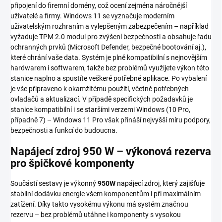
připojení do firemní domény, což ocení zejména náročnější
uživatelé a firmy. Windows 11 se vyznačuje moderním
uživatelským rozhraním a vylepšeným zabezpečením – například
vyžaduje TPM 2.0 modul pro zvýšení bezpečnosti a obsahuje řadu
ochranných prvků (Microsoft Defender, bezpečné bootování aj.),
které chrání vaše data. Systém je plně kompatibilní s nejnovějším
hardwarem i softwarem, takže bez problémů využijete výkon této
stanice naplno a spustíte veškeré potřebné aplikace. Po vybalení
je vše připraveno k okamžitému použití, včetně potřebných
ovladačů a aktualizací. V případě specifických požadavků je
stanice kompatibilní i se staršími verzemi Windows (10 Pro,
případně 7) – Windows 11 Pro však přináší nejvyšší míru podpory,
bezpečnosti a funkcí do budoucna.
Napájecí zdroj 950 W – výkonová rezerva
pro špičkové komponenty
Součástí sestavy je výkonný
950W
napájecí zdroj, který zajišťuje
stabilní dodávku energie všem komponentům i při maximálním
zatížení. Díky takto vysokému výkonu má systém značnou
rezervu – bez problémů utáhne i komponenty s vysokou