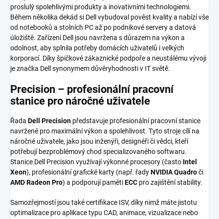
proslulý spolehlivými produkty a inovativními technologiemi.
Během několika dekád si Dell vybudoval pověst kvality a nabízí vše
od notebooků a stolních PC až po podnikové servery a datová
úložiště. Zařízení Dell jsou navržena s důrazem na výkon a
odolnost, aby splnila potřeby domácích uživatelů i velkých
korporací. Díky špičkové zákaznické podpoře a neustálému vývoji
je značka Dell synonymem důvěryhodnosti v IT světě.
Precision – profesionální pracovní
stanice pro náročné uživatele
Řada
Dell Precision
představuje profesionální pracovní stanice
navržené pro maximální výkon a spolehlivost. Tyto stroje cílí na
náročné uživatele, jako jsou inženýři, designéři či vědci, kteří
potřebují bezproblémový chod specializovaného softwaru.
Stanice Dell Precision využívají výkonné procesory (často
Intel
Xeon
), profesionální grafické karty (např. řady
NVIDIA Quadro
či
AMD Radeon Pro
) a podporují paměti
ECC
pro zajištění stability.
Samozřejmostí jsou také certifikace ISV, díky nimž máte jistotu
optimalizace pro aplikace typu CAD, animace, vizualizace nebo