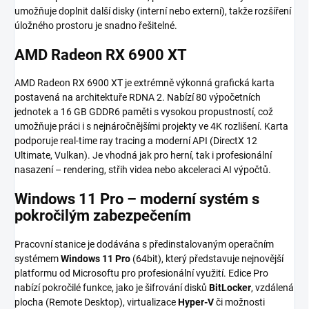
umožňuje doplnit další disky (interní nebo externí), takže rozšíření
úložného prostoru je snadno řešitelné.
AMD Radeon RX 6900 XT
AMD Radeon RX 6900 XT je extrémně výkonná grafická karta
postavená na architektuře RDNA 2. Nabízí 80 výpočetních
jednotek a 16 GB GDDR6 paměti s vysokou propustností, což
umožňuje práci i s nejnáročnějšími projekty ve 4K rozlišení. Karta
podporuje real-time ray tracing a moderní API (DirectX 12
Ultimate, Vulkan). Je vhodná jak pro herní, tak i profesionální
nasazení – rendering, střih videa nebo akceleraci AI výpočtů.
Windows 11 Pro – moderní systém s
pokročilým zabezpečením
Pracovní stanice je dodávána s předinstalovaným operačním
systémem
Windows 11 Pro
(64bit), který představuje nejnovější
platformu od Microsoftu pro profesionální využití. Edice Pro
nabízí pokročilé funkce, jako je šifrování disků
BitLocker
, vzdálená
plocha (Remote Desktop), virtualizace
Hyper-V
či možnosti