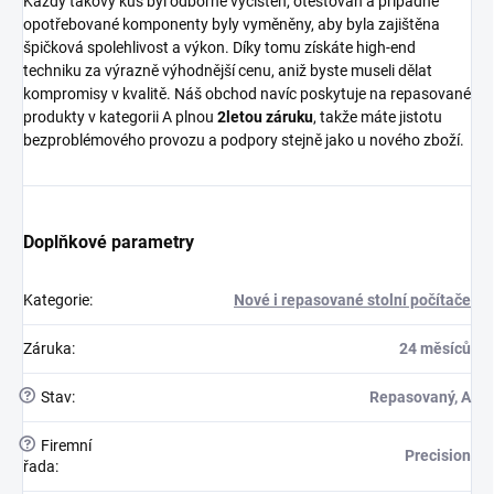
Každý takový kus byl odborně vyčištěn, otestován a případné
opotřebované komponenty byly vyměněny, aby byla zajištěna
špičková spolehlivost a výkon. Díky tomu získáte high-end
techniku za výrazně výhodnější cenu, aniž byste museli dělat
kompromisy v kvalitě. Náš obchod navíc poskytuje na repasované
produkty v kategorii A plnou
2letou záruku
, takže máte jistotu
bezproblémového provozu a podpory stejně jako u nového zboží.
Doplňkové parametry
Kategorie
:
Nové i repasované stolní počítače
Záruka
:
24 měsíců
?
Stav
:
Repasovaný, A
?
Firemní
Precision
řada
: