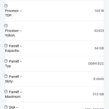
?
Procesor –
165 W
TDP
:
?
Procesor –
32433
Výkon
:
?
Paměť –
64 GB
Kapacita
:
?
Paměť –
DDR4 ECC
Typ
:
?
Paměť –
8 slotů
Sloty
:
?
Paměť –
512 GB
Maximum
:
?
Disk –