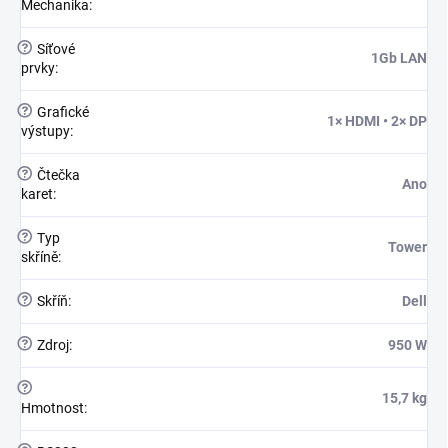
Mechanika
:
?
Síťové
1Gb LAN
prvky
:
?
Grafické
1× HDMI • 2× DP
výstupy
:
?
Čtečka
Ano
karet
:
?
Typ
Tower
skříně
:
?
Skříň
:
Dell
?
Zdroj
:
950 W
?
15,7 kg
Hmotnost
: