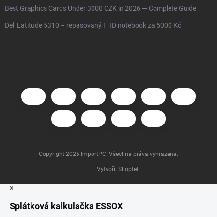
Best Graphics Cards Under 3000 CZK in 2026 — Complete Guide
Dell Latitude 5310 – repasovaný FHD notebook za 5000 Kč
Copyright 2026
ImportPC
. Všechna práva vyhrazena.
Vytvořil Shoptet
×
Splátková kalkulačka ESSOX