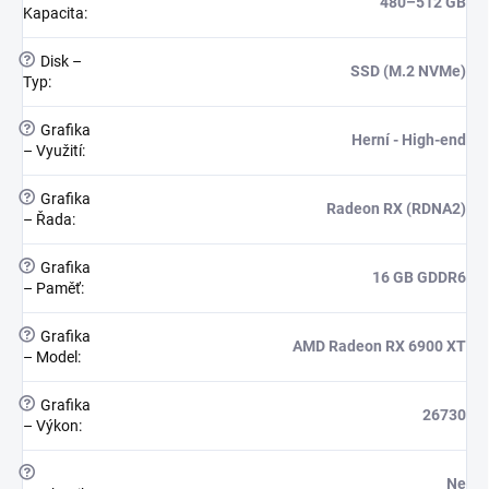
480–512 GB
Kapacita
:
?
Disk –
SSD (M.2 NVMe)
Typ
:
?
Grafika
Herní - High-end
– Využití
:
?
Grafika
Radeon RX (RDNA2)
– Řada
:
?
Grafika
16 GB GDDR6
– Paměť
:
?
Grafika
AMD Radeon RX 6900 XT
– Model
:
?
Grafika
26730
– Výkon
:
?
Ne