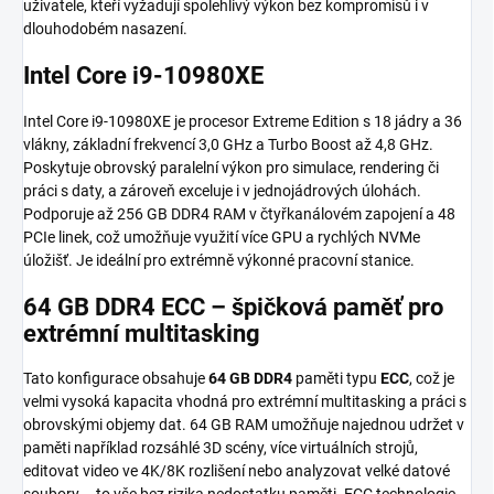
uživatele, kteří vyžadují spolehlivý výkon bez kompromisů i v
dlouhodobém nasazení.
Intel Core i9-10980XE
Intel Core i9-10980XE je procesor Extreme Edition s 18 jádry a 36
vlákny, základní frekvencí 3,0 GHz a Turbo Boost až 4,8 GHz.
Poskytuje obrovský paralelní výkon pro simulace, rendering či
práci s daty, a zároveň exceluje i v jednojádrových úlohách.
Podporuje až 256 GB DDR4 RAM v čtyřkanálovém zapojení a 48
PCIe linek, což umožňuje využití více GPU a rychlých NVMe
úložišť. Je ideální pro extrémně výkonné pracovní stanice.
64 GB DDR4 ECC – špičková paměť pro
extrémní multitasking
Tato konfigurace obsahuje
64 GB DDR4
paměti typu
ECC
, což je
velmi vysoká kapacita vhodná pro extrémní multitasking a práci s
obrovskými objemy dat. 64 GB RAM umožňuje najednou udržet v
paměti například rozsáhlé 3D scény, více virtuálních strojů,
editovat video ve 4K/8K rozlišení nebo analyzovat velké datové
soubory – to vše bez rizika nedostatku paměti. ECC technologie