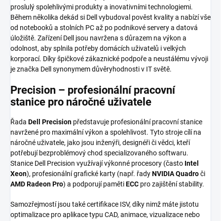
proslulý spolehlivými produkty a inovativními technologiemi.
Během několika dekád si Dell vybudoval pověst kvality a nabízí vše
od notebooků a stolních PC až po podnikové servery a datová
úložiště. Zařízení Dell jsou navržena s důrazem na výkon a
odolnost, aby splnila potřeby domácích uživatelů i velkých
korporací. Díky špičkové zákaznické podpoře a neustálému vývoji
je značka Dell synonymem důvěryhodnosti v IT světě.
Precision – profesionální pracovní
stanice pro náročné uživatele
Řada
Dell Precision
představuje profesionální pracovní stanice
navržené pro maximální výkon a spolehlivost. Tyto stroje cílí na
náročné uživatele, jako jsou inženýři, designéři či vědci, kteří
potřebují bezproblémový chod specializovaného softwaru.
Stanice Dell Precision využívají výkonné procesory (často
Intel
Xeon
), profesionální grafické karty (např. řady
NVIDIA Quadro
či
AMD Radeon Pro
) a podporují paměti
ECC
pro zajištění stability.
Samozřejmostí jsou také certifikace ISV, díky nimž máte jistotu
optimalizace pro aplikace typu CAD, animace, vizualizace nebo