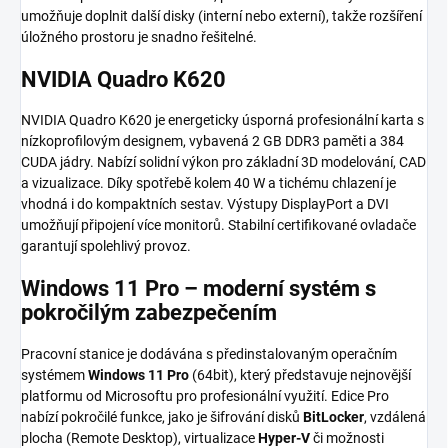
umožňuje doplnit další disky (interní nebo externí), takže rozšíření
úložného prostoru je snadno řešitelné.
NVIDIA Quadro K620
NVIDIA Quadro K620 je energeticky úsporná profesionální karta s
nízkoprofilovým designem, vybavená 2 GB DDR3 paměti a 384
CUDA jádry. Nabízí solidní výkon pro základní 3D modelování, CAD
a vizualizace. Díky spotřebě kolem 40 W a tichému chlazení je
vhodná i do kompaktních sestav. Výstupy DisplayPort a DVI
umožňují připojení více monitorů. Stabilní certifikované ovladače
garantují spolehlivý provoz.
Windows 11 Pro – moderní systém s
pokročilým zabezpečením
Pracovní stanice je dodávána s předinstalovaným operačním
systémem
Windows 11 Pro
(64bit), který představuje nejnovější
platformu od Microsoftu pro profesionální využití. Edice Pro
nabízí pokročilé funkce, jako je šifrování disků
BitLocker
, vzdálená
plocha (Remote Desktop), virtualizace
Hyper-V
či možnosti