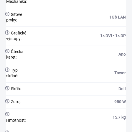
Mechanika
:
?
Síťové
1Gb LAN
prvky
:
?
Grafické
1× DVI • 1× DP
výstupy
:
?
Čtečka
Ano
karet
:
?
Typ
Tower
skříně
:
?
Skříň
:
Dell
?
Zdroj
:
950 W
?
15,7 kg
Hmotnost
: