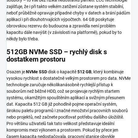
zajišťuje, že i při takto velkém zatížení zůstane systém stabilní,
neboť průběžně opravuje případné chyby v datech a brání pádům
aplikací i při dlouhotrvajících výpočtech. 64 GB poskytuje
obrovskou rezervu do budoucna a zpravidla není problém
kapacitu dále navýšit (v závislosti na platformě), pokud by to
někdy bylo třeba.
512GB NVMe SSD – rychlý disk s
dostatkem prostoru
Osazen je
NVMe SSD
disk o kapacitě
512 GB
, který kombinuje
vysokou rychlost s dostatečně velkým prostorem pro data. NVMe
technologie zaručuje několikanásobně rychlejší přístup k
souborům než běžné HDD, což se projevuje rychlým startem
systému, okamžitým spouštěním aplikací a svižným přesunem
dat. Kapacita 512 GB již pohodlně pojme operační systém,
širokou paletu programů i značné množství pracovních souborů
nebo projektů, než začnete pociťovat potřebu dalšího úložiště.
Pro většinu uživatelů tak tato velikost představuje ideální
kompromis mezi výkonem a prostorem. Pokud by přece jen
časem kapacita nedostačovala, pracovní stanice obvykle