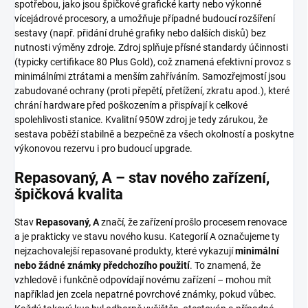
spotřebou, jako jsou špičkové grafické karty nebo výkonné
vícejádrové procesory, a umožňuje případné budoucí rozšíření
sestavy (např. přidání druhé grafiky nebo dalších disků) bez
nutnosti výměny zdroje. Zdroj splňuje přísné standardy účinnosti
(typicky certifikace 80 Plus Gold), což znamená efektivní provoz s
minimálními ztrátami a menším zahříváním. Samozřejmostí jsou
zabudované ochrany (proti přepětí, přetížení, zkratu apod.), které
chrání hardware před poškozením a přispívají k celkové
spolehlivosti stanice. Kvalitní 950W zdroj je tedy zárukou, že
sestava poběží stabilně a bezpečně za všech okolností a poskytne
výkonovou rezervu i pro budoucí upgrade.
Repasovaný, A – stav nového zařízení,
špičková kvalita
Stav
Repasovaný, A
značí, že zařízení prošlo procesem renovace
a je prakticky ve stavu nového kusu. Kategorií A označujeme ty
nejzachovalejší repasované produkty, které vykazují
minimální
nebo žádné známky předchozího použití
. To znamená, že
vzhledově i funkčně odpovídají novému zařízení – mohou mít
například jen zcela nepatrné povrchové známky, pokud vůbec.