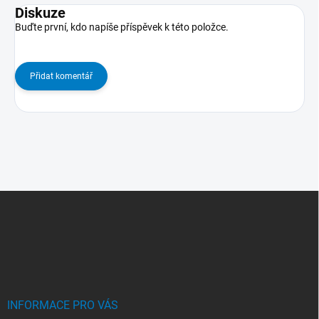
Diskuze
Buďte první, kdo napíše příspěvek k této položce.
Přidat komentář
Z
Á
P
A
T
Í
INFORMACE PRO VÁS