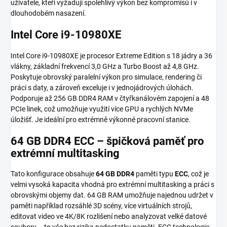
uživatele, kteří vyžadují spolehlivý výkon bez kompromisů i v
dlouhodobém nasazení.
Intel Core i9-10980XE
Intel Core i9-10980XE je procesor Extreme Edition s 18 jádry a 36
vlákny, základní frekvencí 3,0 GHz a Turbo Boost až 4,8 GHz.
Poskytuje obrovský paralelní výkon pro simulace, rendering či
práci s daty, a zároveň exceluje i v jednojádrových úlohách.
Podporuje až 256 GB DDR4 RAM v čtyřkanálovém zapojení a 48
PCIe linek, což umožňuje využití více GPU a rychlých NVMe
úložišť. Je ideální pro extrémně výkonné pracovní stanice.
64 GB DDR4 ECC – špičková paměť pro
extrémní multitasking
Tato konfigurace obsahuje
64 GB DDR4
paměti typu
ECC
, což je
velmi vysoká kapacita vhodná pro extrémní multitasking a práci s
obrovskými objemy dat. 64 GB RAM umožňuje najednou udržet v
paměti například rozsáhlé 3D scény, více virtuálních strojů,
editovat video ve 4K/8K rozlišení nebo analyzovat velké datové
soubory – to vše bez rizika nedostatku paměti. ECC technologie