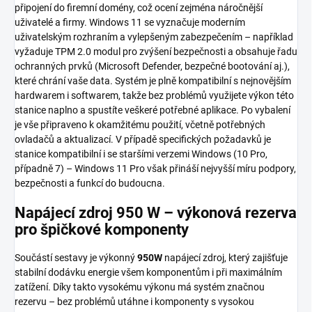
připojení do firemní domény, což ocení zejména náročnější
uživatelé a firmy. Windows 11 se vyznačuje moderním
uživatelským rozhraním a vylepšeným zabezpečením – například
vyžaduje TPM 2.0 modul pro zvýšení bezpečnosti a obsahuje řadu
ochranných prvků (Microsoft Defender, bezpečné bootování aj.),
které chrání vaše data. Systém je plně kompatibilní s nejnovějším
hardwarem i softwarem, takže bez problémů využijete výkon této
stanice naplno a spustíte veškeré potřebné aplikace. Po vybalení
je vše připraveno k okamžitému použití, včetně potřebných
ovladačů a aktualizací. V případě specifických požadavků je
stanice kompatibilní i se staršími verzemi Windows (10 Pro,
případně 7) – Windows 11 Pro však přináší nejvyšší míru podpory,
bezpečnosti a funkcí do budoucna.
Napájecí zdroj 950 W – výkonová rezerva
pro špičkové komponenty
Součástí sestavy je výkonný
950W
napájecí zdroj, který zajišťuje
stabilní dodávku energie všem komponentům i při maximálním
zatížení. Díky takto vysokému výkonu má systém značnou
rezervu – bez problémů utáhne i komponenty s vysokou