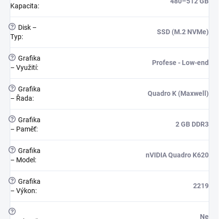
480–512 GB
Kapacita
:
?
Disk –
SSD (M.2 NVMe)
Typ
:
?
Grafika
Profese - Low-end
– Využití
:
?
Grafika
Quadro K (Maxwell)
– Řada
:
?
Grafika
2 GB DDR3
– Paměť
:
?
Grafika
nVIDIA Quadro K620
– Model
:
?
Grafika
2219
– Výkon
:
?
Ne