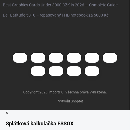
Best Graphics Cards Under 3000 CZK in 2026 — Complete Guide
Dell Latitude 5310 – repasovaný FHD notebook za 5000 Kč
Copyright 2026
ImportPC
. Všechna práva vyhrazena.
Vytvořil Shoptet
×
Splátková kalkulačka ESSOX