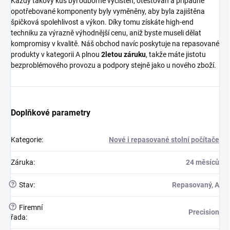
Každý takový kus byl odborně vyčištěn, otestován a případné
opotřebované komponenty byly vyměněny, aby byla zajištěna
špičková spolehlivost a výkon. Díky tomu získáte high-end
techniku za výrazně výhodnější cenu, aniž byste museli dělat
kompromisy v kvalitě. Náš obchod navíc poskytuje na repasované
produkty v kategorii A plnou
2letou záruku
, takže máte jistotu
bezproblémového provozu a podpory stejně jako u nového zboží.
Doplňkové parametry
Kategorie
:
Nové i repasované stolní počítače
Záruka
:
24 měsíců
?
Stav
:
Repasovaný, A
?
Firemní
Precision
řada
: