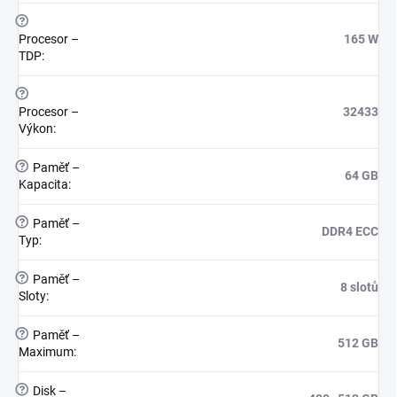
?
Procesor –
165 W
TDP
:
?
Procesor –
32433
Výkon
:
?
Paměť –
64 GB
Kapacita
:
?
Paměť –
DDR4 ECC
Typ
:
?
Paměť –
8 slotů
Sloty
:
?
Paměť –
512 GB
Maximum
:
?
Disk –