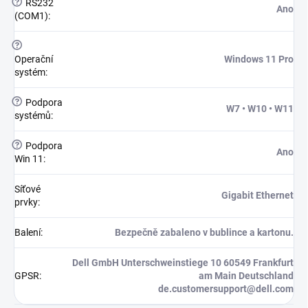
?
RS232
Ano
(COM1)
:
?
Operační
Windows 11 Pro
systém
:
?
Podpora
W7 • W10 • W11
systémů
:
?
Podpora
Ano
Win 11
:
Síťové
Gigabit Ethernet
prvky
:
Balení
:
Bezpečně zabaleno v bublince a kartonu.
Dell GmbH Unterschweinstiege 10 60549 Frankfurt
GPSR
:
am Main Deutschland
de.customersupport@dell.com