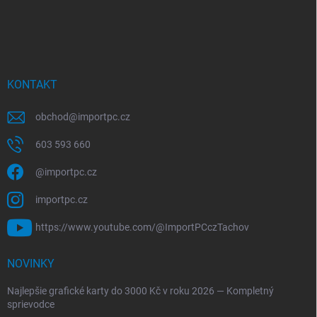
KONTAKT
obchod
@
importpc.cz
603 593 660
@importpc.cz
importpc.cz
https://www.youtube.com/@ImportPCczTachov
NOVINKY
Najlepšie grafické karty do 3000 Kč v roku 2026 — Kompletný
sprievodce