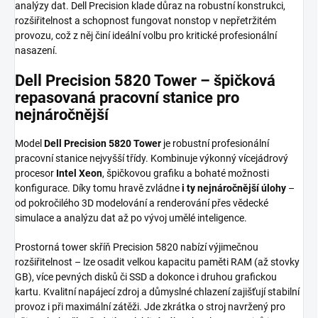
analýzy dat. Dell Precision klade důraz na robustní konstrukci,
rozšiřitelnost a schopnost fungovat nonstop v nepřetržitém
provozu, což z něj činí ideální volbu pro kritické profesionální
nasazení.
Dell Precision 5820 Tower – špičková
repasovaná pracovní stanice pro
nejnáročnější
Model
Dell Precision 5820 Tower
je robustní profesionální
pracovní stanice nejvyšší třídy. Kombinuje výkonný vícejádrový
procesor
Intel Xeon
, špičkovou grafiku a bohaté možnosti
konfigurace. Díky tomu hravě zvládne
i ty nejnáročnější úlohy
–
od pokročilého 3D modelování a renderování přes vědecké
simulace a analýzu dat až po vývoj umělé inteligence.
Prostorná tower skříň Precision 5820 nabízí výjimečnou
rozšiřitelnost – lze osadit velkou kapacitu paměti RAM (až stovky
GB), více pevných disků či SSD a dokonce i druhou grafickou
kartu. Kvalitní napájecí zdroj a důmyslné chlazení zajišťují stabilní
provoz i při maximální zátěži. Jde zkrátka o stroj navržený pro