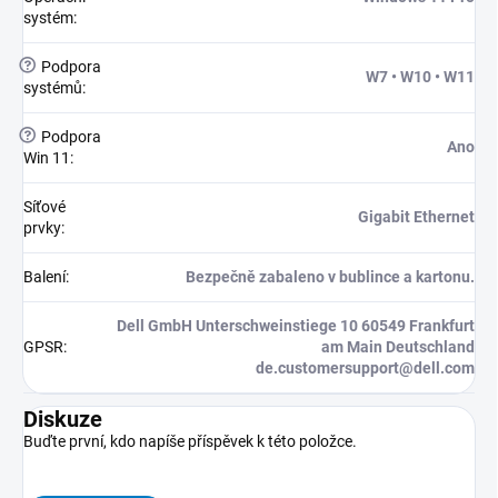
systém
:
?
Podpora
W7 • W10 • W11
systémů
:
?
Podpora
Ano
Win 11
:
Síťové
Gigabit Ethernet
prvky
:
Balení
:
Bezpečně zabaleno v bublince a kartonu.
Dell GmbH Unterschweinstiege 10 60549 Frankfurt
GPSR
:
am Main Deutschland
de.customersupport@dell.com
Diskuze
Buďte první, kdo napíše příspěvek k této položce.