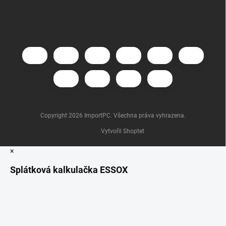
Copyright 2026
ImportPC
. Všechna práva vyhrazena.
Vytvořil Shoptet
×
Splátková kalkulačka ESSOX