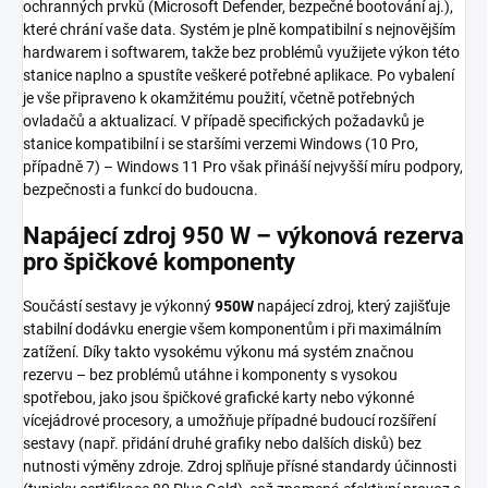
ochranných prvků (Microsoft Defender, bezpečné bootování aj.),
které chrání vaše data. Systém je plně kompatibilní s nejnovějším
hardwarem i softwarem, takže bez problémů využijete výkon této
stanice naplno a spustíte veškeré potřebné aplikace. Po vybalení
je vše připraveno k okamžitému použití, včetně potřebných
ovladačů a aktualizací. V případě specifických požadavků je
stanice kompatibilní i se staršími verzemi Windows (10 Pro,
případně 7) – Windows 11 Pro však přináší nejvyšší míru podpory,
bezpečnosti a funkcí do budoucna.
Napájecí zdroj 950 W – výkonová rezerva
pro špičkové komponenty
Součástí sestavy je výkonný
950W
napájecí zdroj, který zajišťuje
stabilní dodávku energie všem komponentům i při maximálním
zatížení. Díky takto vysokému výkonu má systém značnou
rezervu – bez problémů utáhne i komponenty s vysokou
spotřebou, jako jsou špičkové grafické karty nebo výkonné
vícejádrové procesory, a umožňuje případné budoucí rozšíření
sestavy (např. přidání druhé grafiky nebo dalších disků) bez
nutnosti výměny zdroje. Zdroj splňuje přísné standardy účinnosti