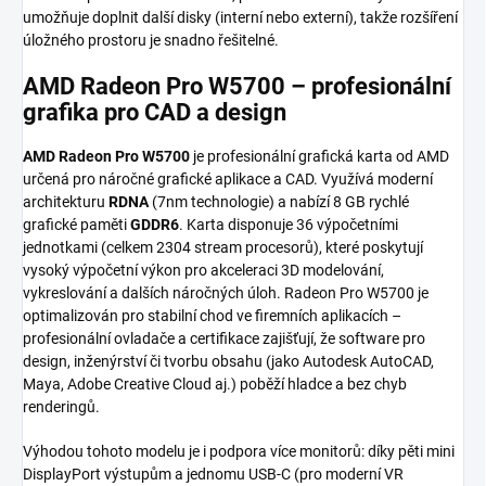
umožňuje doplnit další disky (interní nebo externí), takže rozšíření
úložného prostoru je snadno řešitelné.
AMD Radeon Pro W5700 – profesionální
grafika pro CAD a design
AMD Radeon Pro W5700
je profesionální grafická karta od AMD
určená pro náročné grafické aplikace a CAD. Využívá moderní
architekturu
RDNA
(7nm technologie) a nabízí 8 GB rychlé
grafické paměti
GDDR6
. Karta disponuje 36 výpočetními
jednotkami (celkem 2304 stream procesorů), které poskytují
vysoký výpočetní výkon pro akceleraci 3D modelování,
vykreslování a dalších náročných úloh. Radeon Pro W5700 je
optimalizován pro stabilní chod ve firemních aplikacích –
profesionální ovladače a certifikace zajišťují, že software pro
design, inženýrství či tvorbu obsahu (jako Autodesk AutoCAD,
Maya, Adobe Creative Cloud aj.) poběží hladce a bez chyb
renderingů.
Výhodou tohoto modelu je i podpora více monitorů: díky pěti mini
DisplayPort výstupům a jednomu USB-C (pro moderní VR