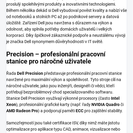
proslulý spolehlivými produkty a inovativními technologiemi.
Během několika dekád si Dell vybudoval pověst kvality a nabízí vše
od notebooků a stolních PC až po podnikové servery a datová
úložiště. Zařízení Dell jsou navržena s důrazem na výkon a
odolnost, aby splnila potřeby domácích uživatelů i velkých
korporací. Díky špičkové zákaznické podpoře a neustálému vývoji
je značka Dell synonymem důvěryhodnosti v IT světě.
Precision – profesionální pracovní
stanice pro náročné uživatele
Řada
Dell Precision
představuje profesionální pracovní stanice
navržené pro maximální výkon a spolehlivost. Tyto stroje cílí na
náročné uživatele, jako jsou inženýři, designéři či vědci, kteří
potřebují bezproblémový chod specializovaného softwaru.
Stanice Dell Precision využívají výkonné procesory (často
Intel
Xeon
), profesionální grafické karty (např. řady
NVIDIA Quadro
či
AMD Radeon Pro
) a podporují paměti
ECC
pro zajištění stability.
Samozřejmostí jsou také certifikace ISV, díky nimž máte jistotu
optimalizace pro aplikace typu CAD, animace, vizualizace nebo