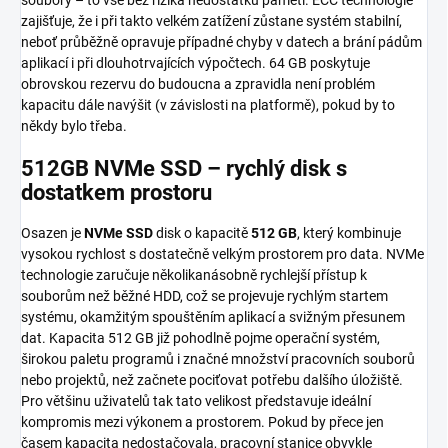
zajišťuje, že i při takto velkém zatížení zůstane systém stabilní,
neboť průběžně opravuje případné chyby v datech a brání pádům
aplikací i při dlouhotrvajících výpočtech. 64 GB poskytuje
obrovskou rezervu do budoucna a zpravidla není problém
kapacitu dále navýšit (v závislosti na platformě), pokud by to
někdy bylo třeba.
512GB NVMe SSD – rychlý disk s
dostatkem prostoru
Osazen je
NVMe SSD
disk o kapacitě
512 GB
, který kombinuje
vysokou rychlost s dostatečně velkým prostorem pro data. NVMe
technologie zaručuje několikanásobně rychlejší přístup k
souborům než běžné HDD, což se projevuje rychlým startem
systému, okamžitým spouštěním aplikací a svižným přesunem
dat. Kapacita 512 GB již pohodlně pojme operační systém,
širokou paletu programů i značné množství pracovních souborů
nebo projektů, než začnete pociťovat potřebu dalšího úložiště.
Pro většinu uživatelů tak tato velikost představuje ideální
kompromis mezi výkonem a prostorem. Pokud by přece jen
časem kapacita nedostačovala, pracovní stanice obvykle