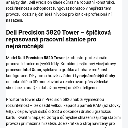
analýzy dat. Dell Precision klade důraz na robustní konstrukci,
rozšiřitelnost a schopnost fungovat nonstop v nepřetržitém
provozu, což z něj činí ideální volbu pro kritické profesionální
nasazení.
Dell Precision 5820 Tower – špičková
repasovaná pracovní stanice pro
nejnáročnější
Model
Dell Precision 5820 Tower
je robustní profesionální
pracovní stanice nejvyšší třídy. Kombinuje výkonný vícejádrový
procesor
Intel Xeon
, špičkovou grafiku a bohaté možnosti
konfigurace. Díky tomu hravě zvládne
i ty nejnáročnější úlohy
–
od pokročilého 3D modelování a renderování přes vědecké
simulace a analýzu dat až po vývoj umělé inteligence.
Prostorná tower skříň Precision 5820 nabízí výjimečnou
rozšiřitelnost – lze osadit velkou kapacitu paměti RAM (až stovky
GB), více pevných disků či SSD a dokonce i druhou grafickou
kartu. Kvalitní napájecí zdroj a důmyslné chlazení zajišťují stabilní
provoz i při maximální zátěži. Jde zkrátka o stroj navržený pro