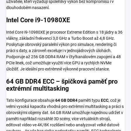
uživatele, kteří vyžadují spolehlivý výkon bez kompromisů i v
dlouhodobém nasazení.
Intel Core i9-10980XE
Intel Core i9-10980XE je procesor Extreme Edition s 18 jádry a 36
vlákny, základní frekvencí 3,0 GHz a Turbo Boost až 4,8 GHz.
Poskytuje obrovský paralelní výkon pro simulace, rendering či
práci s daty, a zároveň exceluje i v jednojádrových úlohách.
Podporuje až 256 GB DDR4 RAM v čtyřkanálovém zapojení a 48
PCIe linek, což umožňuje využití více GPU a rychlých NVMe
úložišť. Je ideální pro extrémně výkonné pracovní stanice.
64 GB DDR4 ECC – špičková paměť pro
extrémní multitasking
Tato konfigurace obsahuje
64 GB DDR4
paměti typu
ECC
, což je
velmi vysoká kapacita vhodná pro extrémní multitasking a práci s
obrovskými objemy dat. 64 GB RAM umožňuje najednou udržet v
paměti například rozsáhlé 3D scény, více virtuálních strojů,
editovat video ve 4K/8K rozlišení nebo analyzovat velké datové
soubory – to vše bez rizika nedostatku paměti. ECC technologie