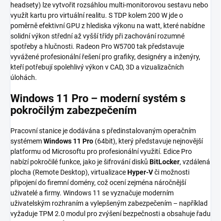
headsety) lze vytvořit rozsáhlou multi-monitorovou sestavu nebo
využít kartu pro virtuální realitu. S TDP kolem 200 W jde o
poměrně efektivní GPU z hlediska výkonu na watt, které nabídne
solidní výkon střední až vyšší třídy při zachování rozumné
spotřeby a hlučnosti. Radeon Pro W5700 tak představuje
vyvážené profesionální řešení pro grafiky, designéry a inženýry,
kteří potřebují spolehlivý výkon v CAD, 3D a vizualizačních
úlohách.
Windows 11 Pro – moderní systém s
pokročilým zabezpečením
Pracovní stanice je dodávána s předinstalovaným operačním
systémem
Windows 11 Pro
(64bit), který představuje nejnovější
platformu od Microsoftu pro profesionální využití. Edice Pro
nabízí pokročilé funkce, jako je šifrování disků
BitLocker
, vzdálená
plocha (Remote Desktop), virtualizace
Hyper-V
či možnosti
připojení do firemní domény, což ocení zejména náročnější
uživatelé a firmy. Windows 11 se vyznačuje moderním
uživatelským rozhraním a vylepšeným zabezpečením – například
vyžaduje TPM 2.0 modul pro zvýšení bezpečnosti a obsahuje řadu