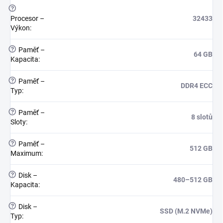
?
Procesor –
32433
Výkon
:
?
Paměť –
64 GB
Kapacita
:
?
Paměť –
DDR4 ECC
Typ
:
?
Paměť –
8 slotů
Sloty
:
?
Paměť –
512 GB
Maximum
:
?
Disk –
480–512 GB
Kapacita
:
?
Disk –
SSD (M.2 NVMe)
Typ
: