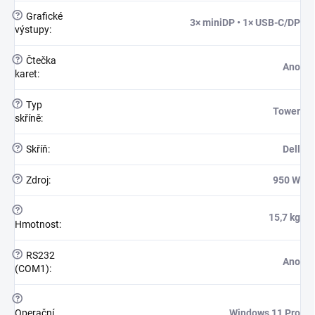
?
Grafické
3× miniDP • 1× USB-C/DP
výstupy
:
?
Čtečka
Ano
karet
:
?
Typ
Tower
skříně
:
?
Skříň
:
Dell
?
Zdroj
:
950 W
?
15,7 kg
Hmotnost
:
?
RS232
Ano
(COM1)
:
?
Operační
Windows 11 Pro