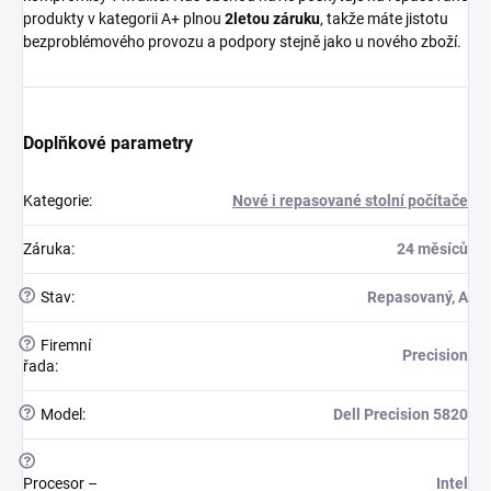
produkty v kategorii A+ plnou
2letou záruku
, takže máte jistotu
bezproblémového provozu a podpory stejně jako u nového zboží.
Doplňkové parametry
Kategorie
:
Nové i repasované stolní počítače
Záruka
:
24 měsíců
?
Stav
:
Repasovaný, A
?
Firemní
Precision
řada
:
?
Model
:
Dell Precision 5820
?
Procesor –
Intel