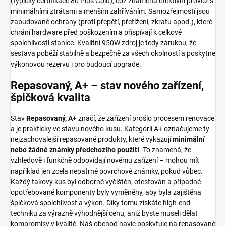
(typicky certifikace 80 Plus Gold), což znamená efektivní provoz s
minimálními ztrátami a menším zahříváním. Samozřejmostí jsou
zabudované ochrany (proti přepětí, přetížení, zkratu apod.), které
chrání hardware před poškozením a přispívají k celkové
spolehlivosti stanice. Kvalitní 950W zdroj je tedy zárukou, že
sestava poběží stabilně a bezpečně za všech okolností a poskytne
výkonovou rezervu i pro budoucí upgrade.
Repasovaný, A+ – stav nového zařízení,
špičková kvalita
Stav
Repasovaný, A+
značí, že zařízení prošlo procesem renovace
a je prakticky ve stavu nového kusu. Kategorií A+ označujeme ty
nejzachovalejší repasované produkty, které vykazují
minimální
nebo žádné známky předchozího použití
. To znamená, že
vzhledově i funkčně odpovídají novému zařízení – mohou mít
například jen zcela nepatrné povrchové známky, pokud vůbec.
Každý takový kus byl odborně vyčištěn, otestován a případné
opotřebované komponenty byly vyměněny, aby byla zajištěna
špičková spolehlivost a výkon. Díky tomu získáte high-end
techniku za výrazně výhodnější cenu, aniž byste museli dělat
kompromisy v kvalitě. Náš obchod navíc poskytuje na repasované