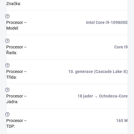
Značka
:
?
Procesor –
Intel Core i9-10980XE
Model
:
?
Procesor –
Core i9
Řada
:
?
Procesor –
10. generace (Cascade Lake-X)
Třída
:
?
Procesor –
18 jader → Octodeca-Core
Jádra
:
?
Procesor –
165 W
TDP
: