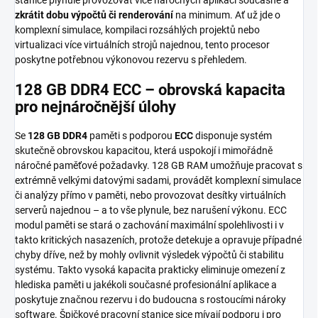
zkrátit dobu výpočtů či renderování
na minimum. Ať už jde o
komplexní simulace, kompilaci rozsáhlých projek­tů nebo
virtualizaci více virtuálních strojů najednou, tento procesor
poskytne potřebnou výkonovou rezervu s přehledem.
128 GB DDR4 ECC – obrovská kapacita
pro nejnáročnější úlohy
Se
128 GB DDR4
paměti s podporou
ECC
disponuje systém
skutečně obrovskou kapacitou, která uspokojí i mimořádně
náročné paměťové požadavky. 128 GB RAM umožňuje pracovat s
extrémně velkými datovými sadami, provádět komplexní simulace
či analýzy přímo v paměti, nebo provozovat desítky virtuálních
serverů najednou – a to vše plynule, bez narušení výkonu. ECC
modul paměti se stará o zachování maximální spolehlivosti i v
takto kritických nasazeních, protože detekuje a opravuje případné
chyby dříve, než by mohly ovlivnit výsledek výpočtů či stabilitu
systému. Takto vysoká kapacita prakticky eliminuje omezení z
hlediska paměti u jakékoli současné profesionální aplikace a
poskytuje značnou rezervu i do budoucna s rostoucími nároky
software. Špičkové pracovní stanice sice mívají podporu i pro