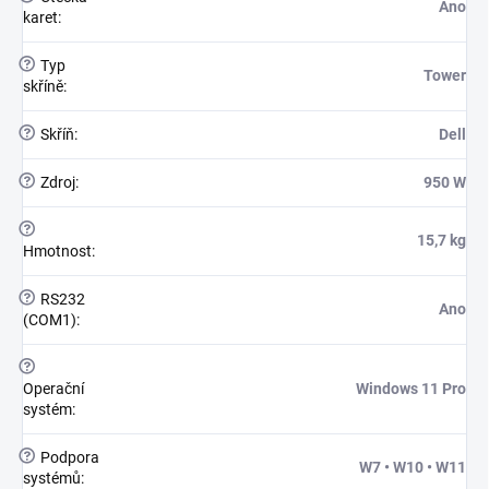
Ano
karet
:
?
Typ
Tower
skříně
:
?
Skříň
:
Dell
?
Zdroj
:
950 W
?
15,7 kg
Hmotnost
:
?
RS232
Ano
(COM1)
:
?
Operační
Windows 11 Pro
systém
:
?
Podpora
W7 • W10 • W11
systémů
: