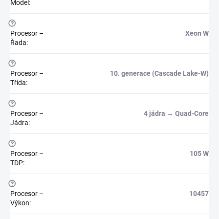
Model
:
?
Procesor –
Xeon W
Řada
:
?
Procesor –
10. generace (Cascade Lake-W)
Třída
:
?
Procesor –
4 jádra → Quad-Core
Jádra
:
?
Procesor –
105 W
TDP
:
?
Procesor –
10457
Výkon
: