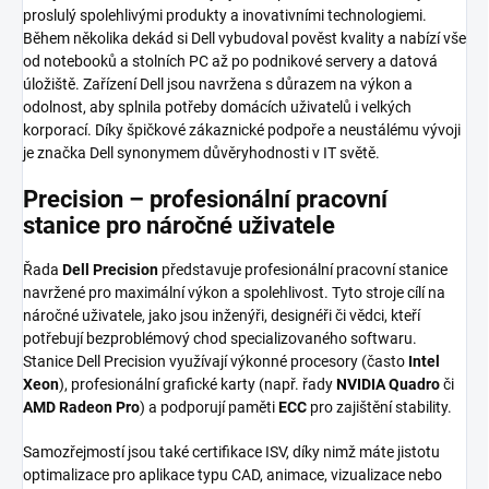
proslulý spolehlivými produkty a inovativními technologiemi.
Během několika dekád si Dell vybudoval pověst kvality a nabízí vše
od notebooků a stolních PC až po podnikové servery a datová
úložiště. Zařízení Dell jsou navržena s důrazem na výkon a
odolnost, aby splnila potřeby domácích uživatelů i velkých
korporací. Díky špičkové zákaznické podpoře a neustálému vývoji
je značka Dell synonymem důvěryhodnosti v IT světě.
Precision – profesionální pracovní
stanice pro náročné uživatele
Řada
Dell Precision
představuje profesionální pracovní stanice
navržené pro maximální výkon a spolehlivost. Tyto stroje cílí na
náročné uživatele, jako jsou inženýři, designéři či vědci, kteří
potřebují bezproblémový chod specializovaného softwaru.
Stanice Dell Precision využívají výkonné procesory (často
Intel
Xeon
), profesionální grafické karty (např. řady
NVIDIA Quadro
či
AMD Radeon Pro
) a podporují paměti
ECC
pro zajištění stability.
Samozřejmostí jsou také certifikace ISV, díky nimž máte jistotu
optimalizace pro aplikace typu CAD, animace, vizualizace nebo