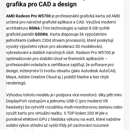
grafika pro CAD a design
AMD Radeon Pro W5700
je profesionální grafická karta od AMD
určená pro náročné grafické aplikace a CAD. Využívá moderní
architekturu
RDNA
(7nm technologie) a nabízí 8 GB rychlé
grafické paměti
GDDR6
. Karta disponuje 36 výpočetními
jednotkami (celkem 2304 stream procesorů), které poskytují
vysoký výpočetní výkon pro akceleraci 3D modelování,
vykreslování a dalších náročných úloh. Radeon Pro W5700 je
optimalizován pro stabilní chod ve firemních aplikacích –
profesionální ovladače a certifikace zajišťují, že software pro
design, inženýrství či tvorbu obsahu (jako Autodesk AutoCAD,
Maya, Adobe Creative Cloud aj.) poběží hladce a bez chyb
renderingů.
Výhodou tohoto modelu je i podpora více monitorů: díky pěti mini
DisplayPort výstupům a jednomu USB-C (pro moderní VR
headsety) lze vytvořit rozsáhlou multi-monitorovou sestavu nebo
využít kartu pro virtuální realitu. S TDP kolem 200 W jde o
poměrně efektivní GPU z hlediska výkonu na watt, které nabídne
solidní výkon střední až vyšší třídy při zachování rozumné