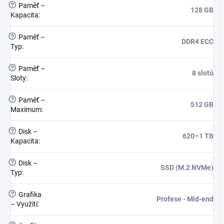
?
Paměť –
128 GB
Kapacita
:
?
Paměť –
DDR4 ECC
Typ
:
?
Paměť –
8 slotů
Sloty
:
?
Paměť –
512 GB
Maximum
:
?
Disk –
620–1 TB
Kapacita
:
?
Disk –
SSD (M.2 NVMe)
Typ
:
?
Grafika
Profese - Mid-end
– Využití
: