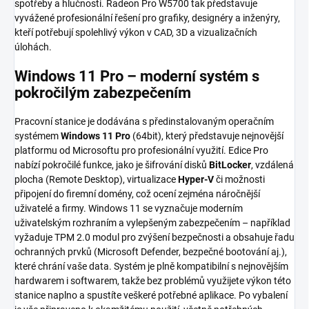
spotřeby a hlučnosti. Radeon Pro W5700 tak představuje
vyvážené profesionální řešení pro grafiky, designéry a inženýry,
kteří potřebují spolehlivý výkon v CAD, 3D a vizualizačních
úlohách.
Windows 11 Pro – moderní systém s
pokročilým zabezpečením
Pracovní stanice je dodávána s předinstalovaným operačním
systémem
Windows 11 Pro
(64bit), který představuje nejnovější
platformu od Microsoftu pro profesionální využití. Edice Pro
nabízí pokročilé funkce, jako je šifrování disků
BitLocker
, vzdálená
plocha (Remote Desktop), virtualizace
Hyper-V
či možnosti
připojení do firemní domény, což ocení zejména náročnější
uživatelé a firmy. Windows 11 se vyznačuje moderním
uživatelským rozhraním a vylepšeným zabezpečením – například
vyžaduje TPM 2.0 modul pro zvýšení bezpečnosti a obsahuje řadu
ochranných prvků (Microsoft Defender, bezpečné bootování aj.),
které chrání vaše data. Systém je plně kompatibilní s nejnovějším
hardwarem i softwarem, takže bez problémů využijete výkon této
stanice naplno a spustíte veškeré potřebné aplikace. Po vybalení