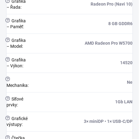
?
Grafika
Radeon Pro (Navi 10)
– Řada
:
?
Grafika
8 GB GDDR6
– Paměť
:
?
Grafika
AMD Radeon Pro W5700
– Model
:
?
Grafika
14520
– Výkon
:
?
Ne
Mechanika
:
?
Síťové
1Gb LAN
prvky
:
?
Grafické
3× miniDP • 1× USB-C/DP
výstupy
:
?
Čtečka