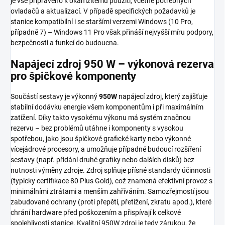
je vše připraveno k okamžitému použití, včetně potřebných
ovladačů a aktualizací. V případě specifických požadavků je
stanice kompatibilní i se staršími verzemi Windows (10 Pro,
případně 7) – Windows 11 Pro však přináší nejvyšší míru podpory,
bezpečnosti a funkcí do budoucna.
Napájecí zdroj 950 W – výkonová rezerva
pro špičkové komponenty
Součástí sestavy je výkonný
950W
napájecí zdroj, který zajišťuje
stabilní dodávku energie všem komponentům i při maximálním
zatížení. Díky takto vysokému výkonu má systém značnou
rezervu – bez problémů utáhne i komponenty s vysokou
spotřebou, jako jsou špičkové grafické karty nebo výkonné
vícejádrové procesory, a umožňuje případné budoucí rozšíření
sestavy (např. přidání druhé grafiky nebo dalších disků) bez
nutnosti výměny zdroje. Zdroj splňuje přísné standardy účinnosti
(typicky certifikace 80 Plus Gold), což znamená efektivní provoz s
minimálními ztrátami a menším zahříváním. Samozřejmostí jsou
zabudované ochrany (proti přepětí, přetížení, zkratu apod.), které
chrání hardware před poškozením a přispívají k celkové
spolehlivosti stanice. Kvalitní 950W zdroj je tedy zárukou, že