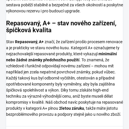
sestava poběží stabilně a bezpečně za všech okolností a poskytne
výkonovou rezervu i pro budoucí upgrade.
Repasovaný, A+ – stav nového zařízení,
špičková kvalita
Stav
Repasovaný, A+
značí, že zařízení prošlo procesem renovace
a je prakticky ve stavu nového kusu. Kategorií A+ označujeme ty
nejzachovalejší repasované produkty, které vykazují
minimální
nebo žádné známky předchozího použití
. To znamená, že
vzhledově i funkčně odpovídají novému zařízení – mohou mít
například jen zcela nepatrné povrchové známky, pokud vůbec.
Každý takový kus byl odborně vyčištěn, otestován a případné
opotřebované komponenty byly vyměněny, aby byla zajištěna
špičková spolehlivost a výkon. Díky tomu získáte high-end
techniku za výrazně výhodnější cenu, aniž byste museli dělat
kompromisy v kvalitě. Náš obchod navíc poskytuje na repasované
produkty v kategorii A+ plnou
2letou záruku
, takže máte jistotu
bezproblémového provozu a podpory stejně jako u nového zboží.