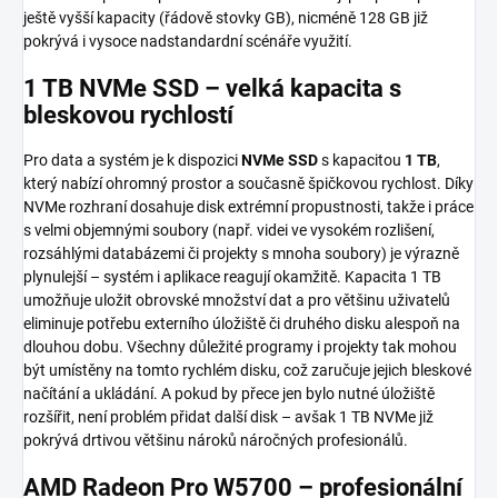
ještě vyšší kapacity (řádově stovky GB), nicméně 128 GB již
pokrývá i vysoce nadstandardní scénáře využití.
1 TB NVMe SSD – velká kapacita s
bleskovou rychlostí
Pro data a systém je k dispozici
NVMe SSD
s kapacitou
1 TB
,
který nabízí ohromný prostor a současně špičkovou rychlost. Díky
NVMe rozhraní dosahuje disk extrémní propustnosti, takže i práce
s velmi objemnými soubory (např. videi ve vysokém rozlišení,
rozsáhlými databázemi či projekty s mnoha soubory) je výrazně
plynulejší – systém i aplikace reagují okamžitě. Kapacita 1 TB
umožňuje uložit obrovské množství dat a pro většinu uživatelů
eliminuje potřebu externího úložiště či druhého disku alespoň na
dlouhou dobu. Všechny důležité programy i projekty tak mohou
být umístěny na tomto rychlém disku, což zaručuje jejich bleskové
načítání a ukládání. A pokud by přece jen bylo nutné úložiště
rozšířit, není problém přidat další disk – avšak 1 TB NVMe již
pokrývá drtivou většinu nároků náročných profesionálů.
AMD Radeon Pro W5700 – profesionální