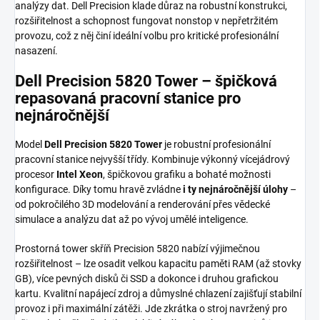
analýzy dat. Dell Precision klade důraz na robustní konstrukci,
rozšiřitelnost a schopnost fungovat nonstop v nepřetržitém
provozu, což z něj činí ideální volbu pro kritické profesionální
nasazení.
Dell Precision 5820 Tower – špičková
repasovaná pracovní stanice pro
nejnáročnější
Model
Dell Precision 5820 Tower
je robustní profesionální
pracovní stanice nejvyšší třídy. Kombinuje výkonný vícejádrový
procesor
Intel Xeon
, špičkovou grafiku a bohaté možnosti
konfigurace. Díky tomu hravě zvládne
i ty nejnáročnější úlohy
–
od pokročilého 3D modelování a renderování přes vědecké
simulace a analýzu dat až po vývoj umělé inteligence.
Prostorná tower skříň Precision 5820 nabízí výjimečnou
rozšiřitelnost – lze osadit velkou kapacitu paměti RAM (až stovky
GB), více pevných disků či SSD a dokonce i druhou grafickou
kartu. Kvalitní napájecí zdroj a důmyslné chlazení zajišťují stabilní
provoz i při maximální zátěži. Jde zkrátka o stroj navržený pro