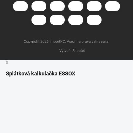
Copyright 2026
ImportPC
. Všechna práva vyhrazena.
Vytvořil Shoptet
×
Splátková kalkulačka ESSOX