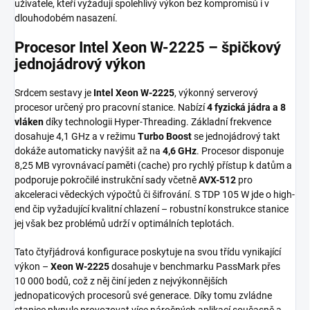
uživatele, kteří vyžadují spolehlivý výkon bez kompromisů i v
dlouhodobém nasazení.
Procesor Intel Xeon W-2225 – špičkový
jednojádrový výkon
Srdcem sestavy je
Intel Xeon W-2225
, výkonný serverový
procesor určený pro pracovní stanice. Nabízí
4 fyzická jádra a 8
vláken
díky technologii Hyper-Threading. Základní frekvence
dosahuje 4,1 GHz a v režimu
Turbo Boost
se jednojádrový takt
dokáže automaticky navýšit až na
4,6 GHz
. Procesor disponuje
8,25 MB vyrovnávací paměti (cache) pro rychlý přístup k datům a
podporuje pokročilé instrukční sady včetně
AVX-512
pro
akceleraci vědeckých výpočtů či šifrování. S TDP 105 W jde o high-
end čip vyžadující kvalitní chlazení – robustní konstrukce stanice
jej však bez problémů udrží v optimálních teplotách.
Tato čtyřjádrová konfigurace poskytuje na svou třídu vynikající
výkon –
Xeon W-2225
dosahuje v benchmarku PassMark přes
10 000 bodů, což z něj činí jeden z nejvýkonnějších
jednopaticových procesorů své generace. Díky tomu zvládne
stanice plynule provozovat více náročných aplikací současně a