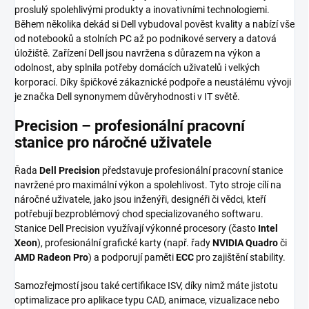
proslulý spolehlivými produkty a inovativními technologiemi.
Během několika dekád si Dell vybudoval pověst kvality a nabízí vše
od notebooků a stolních PC až po podnikové servery a datová
úložiště. Zařízení Dell jsou navržena s důrazem na výkon a
odolnost, aby splnila potřeby domácích uživatelů i velkých
korporací. Díky špičkové zákaznické podpoře a neustálému vývoji
je značka Dell synonymem důvěryhodnosti v IT světě.
Precision – profesionální pracovní
stanice pro náročné uživatele
Řada
Dell Precision
představuje profesionální pracovní stanice
navržené pro maximální výkon a spolehlivost. Tyto stroje cílí na
náročné uživatele, jako jsou inženýři, designéři či vědci, kteří
potřebují bezproblémový chod specializovaného softwaru.
Stanice Dell Precision využívají výkonné procesory (často
Intel
Xeon
), profesionální grafické karty (např. řady
NVIDIA Quadro
či
AMD Radeon Pro
) a podporují paměti
ECC
pro zajištění stability.
Samozřejmostí jsou také certifikace ISV, díky nimž máte jistotu
optimalizace pro aplikace typu CAD, animace, vizualizace nebo