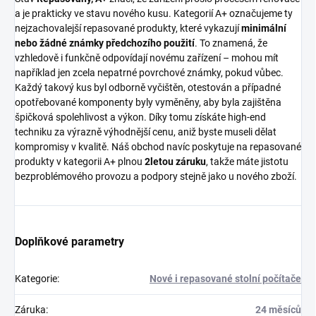
a je prakticky ve stavu nového kusu. Kategorií A+ označujeme ty
nejzachovalejší repasované produkty, které vykazují
minimální
nebo žádné známky předchozího použití
. To znamená, že
vzhledově i funkčně odpovídají novému zařízení – mohou mít
například jen zcela nepatrné povrchové známky, pokud vůbec.
Každý takový kus byl odborně vyčištěn, otestován a případné
opotřebované komponenty byly vyměněny, aby byla zajištěna
špičková spolehlivost a výkon. Díky tomu získáte high-end
techniku za výrazně výhodnější cenu, aniž byste museli dělat
kompromisy v kvalitě. Náš obchod navíc poskytuje na repasované
produkty v kategorii A+ plnou
2letou záruku
, takže máte jistotu
bezproblémového provozu a podpory stejně jako u nového zboží.
Doplňkové parametry
Kategorie
:
Nové i repasované stolní počítače
Záruka
:
24 měsíců