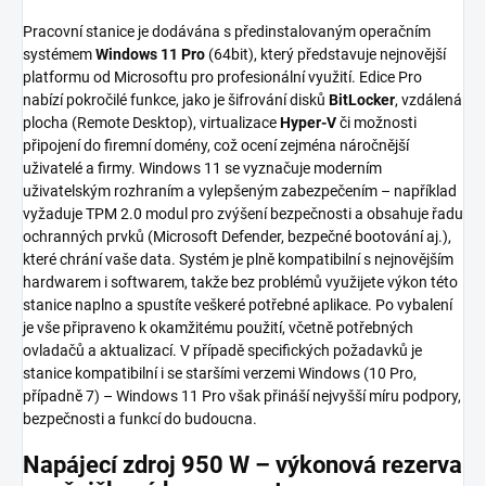
Pracovní stanice je dodávána s předinstalovaným operačním
systémem
Windows 11 Pro
(64bit), který představuje nejnovější
platformu od Microsoftu pro profesionální využití. Edice Pro
nabízí pokročilé funkce, jako je šifrování disků
BitLocker
, vzdálená
plocha (Remote Desktop), virtualizace
Hyper-V
či možnosti
připojení do firemní domény, což ocení zejména náročnější
uživatelé a firmy. Windows 11 se vyznačuje moderním
uživatelským rozhraním a vylepšeným zabezpečením – například
vyžaduje TPM 2.0 modul pro zvýšení bezpečnosti a obsahuje řadu
ochranných prvků (Microsoft Defender, bezpečné bootování aj.),
které chrání vaše data. Systém je plně kompatibilní s nejnovějším
hardwarem i softwarem, takže bez problémů využijete výkon této
stanice naplno a spustíte veškeré potřebné aplikace. Po vybalení
je vše připraveno k okamžitému použití, včetně potřebných
ovladačů a aktualizací. V případě specifických požadavků je
stanice kompatibilní i se staršími verzemi Windows (10 Pro,
případně 7) – Windows 11 Pro však přináší nejvyšší míru podpory,
bezpečnosti a funkcí do budoucna.
Napájecí zdroj 950 W – výkonová rezerva