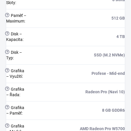
Sloty
:
?
Paměť –
512 GB
Maximum
:
?
Disk –
4 TB
Kapacita
:
?
Disk –
SSD (M.2 NVMe)
Typ
:
?
Grafika
Profese - Mid-end
– Využití
:
?
Grafika
Radeon Pro (Navi 10)
– Řada
:
?
Grafika
8 GB GDDR6
– Paměť
:
?
Grafika
AMD Radeon Pro W5700