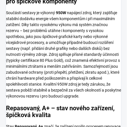
pro špičkové komponenty
Součástí sestavy je výkonný
950W
napájecí zdroj, který zajišťuje
stabilní dodávku energie všem komponentům i při maximálním
zatížení. Díky takto vysokému výkonu má systém značnou
rezervu – bez problémů utáhne i komponenty s vysokou
spotřebou, jako jsou špičkové grafické karty nebo výkonné
vícejádrové procesory, a umožňuje případné budoucí rozšíření
sestavy (např. přidání druhé grafiky nebo dalších disků) bez
nutnosti výměny zdroje. Zdroj splňuje přísné standardy účinnosti
(typicky certifikace 80 Plus Gold), což znamená efektivní provoz s
minimálními ztrátami a menším zahříváním. Samozřejmostí jsou
zabudované ochrany (proti přepětí, přetížení, zkratu apod.), které
chrání hardware před poškozením a přispívají k celkové
spolehlivosti stanice. Kvalitní 950W zdroj je tedy zárukou, že
sestava poběží stabilně a bezpečně za všech okolností a poskytne
výkonovou rezervu i pro budoucí upgrade.
Repasovaný, A+ – stav nového zařízení,
špičková kvalita
Stav
Repasovaný, A+
značí, že zařízení prošlo procesem renovace