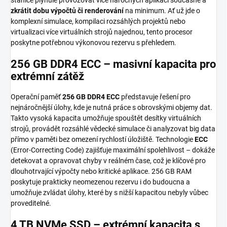
zkrátit dobu výpočtů či renderování
na minimum. Ať už jde o
komplexní simulace, kompilaci rozsáhlých projek­tů nebo
virtualizaci více virtuálních strojů najednou, tento procesor
poskytne potřebnou výkonovou rezervu s přehledem.
256 GB DDR4 ECC – masivní kapacita pro
extrémní zátěž
Operační paměť
256 GB DDR4 ECC
představuje řešení pro
nejnáročnější úlohy, kde je nutná práce s obrovskými objemy dat.
Takto vysoká kapacita umožňuje spouštět desítky virtuálních
strojů, provádět rozsáhlé vědecké simulace či analyzovat big data
přímo v paměti bez omezení rychlostí úložiště. Technologie
ECC
(Error-Correcting Code) zajišťuje maximální spolehlivost – dokáže
detekovat a opravovat chyby v reálném čase, což je klíčové pro
dlouhotrvající výpočty nebo kritické aplikace. 256 GB RAM
poskytuje prakticky neomezenou rezervu i do budoucna a
umožňuje zvládat úlohy, které by s nižší kapacitou nebyly vůbec
proveditelné.
4 TB NVMe SSD – extrémní kapacita s