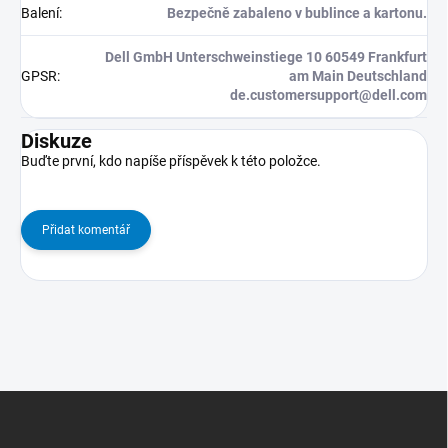
Balení
:
Bezpečně zabaleno v bublince a kartonu.
Dell GmbH Unterschweinstiege 10 60549 Frankfurt
GPSR
:
am Main Deutschland
de.customersupport@dell.com
Diskuze
Buďte první, kdo napíše příspěvek k této položce.
Přidat komentář
Z
Á
P