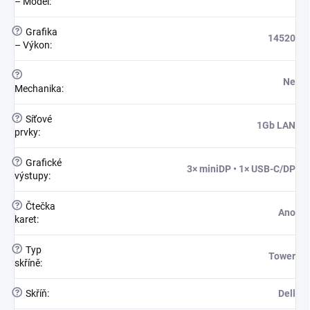
– Model
:
?
Grafika
14520
– Výkon
:
?
Ne
Mechanika
:
?
Síťové
1Gb LAN
prvky
:
?
Grafické
3× miniDP • 1× USB-C/DP
výstupy
:
?
Čtečka
Ano
karet
:
?
Typ
Tower
skříně
:
?
Skříň
:
Dell