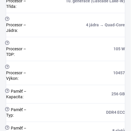
Procesor –
10. generace (Cascade Lake-W)
Třída
:
?
Procesor –
4 jádra → Quad-Core
Jádra
:
?
Procesor –
105 W
TDP
:
?
Procesor –
10457
Výkon
:
?
Paměť –
256 GB
Kapacita
:
?
Paměť –
DDR4 ECC
Typ
:
?
Paměť –
8 slotů