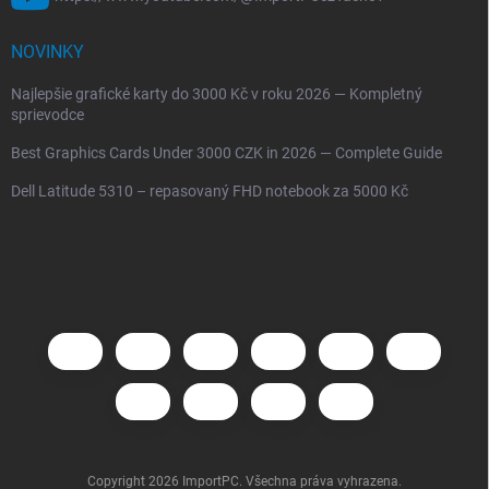
NOVINKY
Najlepšie grafické karty do 3000 Kč v roku 2026 — Kompletný
sprievodce
Best Graphics Cards Under 3000 CZK in 2026 — Complete Guide
Dell Latitude 5310 – repasovaný FHD notebook za 5000 Kč
Copyright 2026
ImportPC
. Všechna práva vyhrazena.