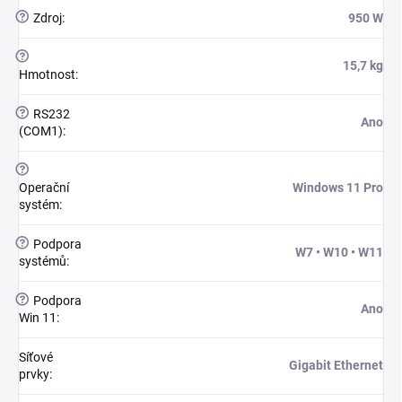
?
Zdroj
:
950 W
?
15,7 kg
Hmotnost
:
?
RS232
Ano
(COM1)
:
?
Operační
Windows 11 Pro
systém
:
?
Podpora
W7 • W10 • W11
systémů
:
?
Podpora
Ano
Win 11
:
Síťové
Gigabit Ethernet
prvky
: