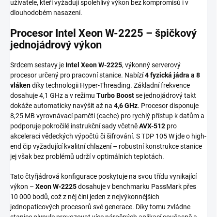
uživatele, kteří vyžadují spolehlivý výkon bez kompromisů i v
dlouhodobém nasazení.
Procesor Intel Xeon W-2225 – špičkový
jednojádrový výkon
Srdcem sestavy je
Intel Xeon W-2225
, výkonný serverový
procesor určený pro pracovní stanice. Nabízí
4 fyzická jádra a 8
vláken
díky technologii Hyper-Threading. Základní frekvence
dosahuje 4,1 GHz a v režimu
Turbo Boost
se jednojádrový takt
dokáže automaticky navýšit až na
4,6 GHz
. Procesor disponuje
8,25 MB vyrovnávací paměti (cache) pro rychlý přístup k datům a
podporuje pokročilé instrukční sady včetně
AVX-512
pro
akceleraci vědeckých výpočtů či šifrování. S TDP 105 W jde o high-
end čip vyžadující kvalitní chlazení – robustní konstrukce stanice
jej však bez problémů udrží v optimálních teplotách.
Tato čtyřjádrová konfigurace poskytuje na svou třídu vynikající
výkon –
Xeon W-2225
dosahuje v benchmarku PassMark přes
10 000 bodů, což z něj činí jeden z nejvýkonnějších
jednopaticových procesorů své generace. Díky tomu zvládne
stanice plynule provozovat více náročných aplikací současně a