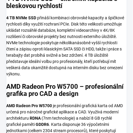
bleskovou rychlostí
4 TB NVMe SSD
přináší kombinaci obrovské kapacity a špičkové
rychlosti díky využití rozhraní PCIe. Disk této velikosti umožňuje
ukládat rozsáhlé databáze, kompletní videoarchivy v 4K/8K
rozlišení či obrovské projekty bez nutnosti externího úložiště.
NVMe technologie poskytuje několikanásobně vyšší rychlosti
čtení a zápisu oproti klasickým SATA SSD či HDD, takže i práce s
terabajty dat probíhá svižně a bez zdržení. 4 TB úložiště
představuje ideální volbu pro profesionály, kteří potřebují mít
veškerá data okamžitě dostupná na interním disku bez omezení
výkonu.
AMD Radeon Pro W5700 – profesionální
grafika pro CAD a design
AMD Radeon Pro W5700
je profesionální grafická karta od AMD
určená pro náročné grafické aplikace a CAD. Využívá moderní
architekturu
RDNA
(7nm technologie) a nabízí 8 GB rychlé
grafické paměti
GDDR6
. Karta disponuje 36 výpočetními
jednotkami (celkem 2304 stream procesorů), které poskytují