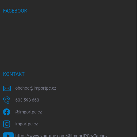
FACEBOOK
KONTAKT
obchod
@
importpc.cz
603 593 660
@importpc.cz
importpc.cz
https://www.youtube.com/@ImportPCczTachov