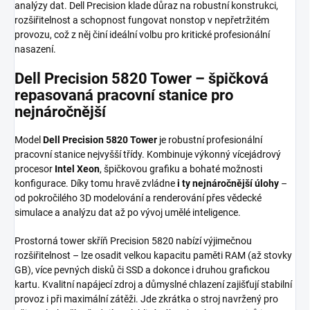
analýzy dat. Dell Precision klade důraz na robustní konstrukci,
rozšiřitelnost a schopnost fungovat nonstop v nepřetržitém
provozu, což z něj činí ideální volbu pro kritické profesionální
nasazení.
Dell Precision 5820 Tower – špičková
repasovaná pracovní stanice pro
nejnáročnější
Model
Dell Precision 5820 Tower
je robustní profesionální
pracovní stanice nejvyšší třídy. Kombinuje výkonný vícejádrový
procesor
Intel Xeon
, špičkovou grafiku a bohaté možnosti
konfigurace. Díky tomu hravě zvládne
i ty nejnáročnější úlohy
–
od pokročilého 3D modelování a renderování přes vědecké
simulace a analýzu dat až po vývoj umělé inteligence.
Prostorná tower skříň Precision 5820 nabízí výjimečnou
rozšiřitelnost – lze osadit velkou kapacitu paměti RAM (až stovky
GB), více pevných disků či SSD a dokonce i druhou grafickou
kartu. Kvalitní napájecí zdroj a důmyslné chlazení zajišťují stabilní
provoz i při maximální zátěži. Jde zkrátka o stroj navržený pro