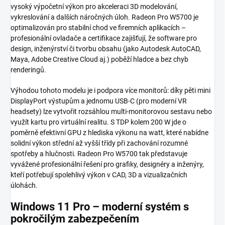
vysoký výpočetní výkon pro akceleraci 3D modelování,
vykreslování a dalších náročných úloh. Radeon Pro W5700 je
optimalizován pro stabilní chod ve firemních aplikacích –
profesionální ovladače a certifikace zajišťují, že software pro
design, inženýrství či tvorbu obsahu (jako Autodesk AutoCAD,
Maya, Adobe Creative Cloud aj.) poběží hladce a bez chyb
renderingů.
Výhodou tohoto modelu je i podpora více monitorů: díky pěti mini
DisplayPort výstupům a jednomu USB-C (pro moderní VR
headsety) lze vytvořit rozsáhlou multi-monitorovou sestavu nebo
využít kartu pro virtuální realitu. S TDP kolem 200 W jde o
poměrně efektivní GPU z hlediska výkonu na watt, které nabídne
solidní výkon střední až vyšší třídy při zachování rozumné
spotřeby a hlučnosti. Radeon Pro W5700 tak představuje
vyvážené profesionální řešení pro grafiky, designéry a inženýry,
kteří potřebují spolehlivý výkon v CAD, 3D a vizualizačních
úlohách.
Windows 11 Pro – moderní systém s
pokročilým zabezpečením