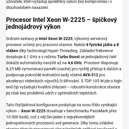
uživatele, kteří vyžadují spolehlivý výkon bez kompromisů i v
dlouhodobém nasazení.
Procesor Intel Xeon W-2225 – špičkový
jednojádrový výkon
Srdcem sestavy je
Intel Xeon W-2225
, výkonný serverový
procesor určený pro pracovní stanice. Nabízí
4 fyzická jádra a 8
vláken
díky technologii Hyper-Threading. Základní frekvence
dosahuje 4,1 GHz a v režimu
Turbo Boost
se jednojádrový takt
dokáže automaticky navýšit až na
4,6 GHz
. Procesor disponuje
8,25 MB vyrovnávací paměti (cache) pro rychlý přístup k datům a
podporuje pokročilé instrukční sady včetně
AVX-512
pro
akceleraci vědeckých výpočtů či šifrování. S TDP 105 W jde o high-
end čip vyžadující kvalitní chlazení – robustní konstrukce stanice
jej však bez problémů udrží v optimálních teplotách.
Tato čtyřjádrová konfigurace poskytuje na svou třídu vynikající
výkon –
Xeon W-2225
dosahuje v benchmarku PassMark přes
10 000 bodů, což z něj činí jeden z nejvýkonnějších
jednopaticových procesorů své generace. Díky tomu zvládne
stanice plynule provozovat více náročných aplikací současně a