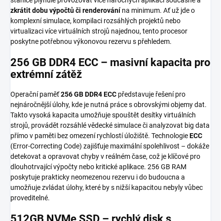
zkrátit dobu výpočtů či renderování
na minimum. Ať už jde o
komplexní simulace, kompilaci rozsáhlých projek­tů nebo
virtualizaci více virtuálních strojů najednou, tento procesor
poskytne potřebnou výkonovou rezervu s přehledem.
256 GB DDR4 ECC – masivní kapacita pro
extrémní zátěž
Operační paměť
256 GB DDR4 ECC
představuje řešení pro
nejnáročnější úlohy, kde je nutná práce s obrovskými objemy dat.
Takto vysoká kapacita umožňuje spouštět desítky virtuálních
strojů, provádět rozsáhlé vědecké simulace či analyzovat big data
přímo v paměti bez omezení rychlostí úložiště. Technologie
ECC
(Error-Correcting Code) zajišťuje maximální spolehlivost – dokáže
detekovat a opravovat chyby v reálném čase, což je klíčové pro
dlouhotrvající výpočty nebo kritické aplikace. 256 GB RAM
poskytuje prakticky neomezenou rezervu i do budoucna a
umožňuje zvládat úlohy, které by s nižší kapacitou nebyly vůbec
proveditelné.
512GB NVMe SSD – rychlý disk s