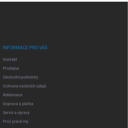
Z
Á
P
A
T
Í
INFORMACE PRO VÁS
Kontakt
Prodejna
Obchodní podmínky
Ochrana osobních údajů
Reklamace
Doprava a platba
Servis a opravy
Proč právě my