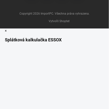
Copyright 2026
ImportPC
. Všechna práva vyhrazena.
Vytvořil Shoptet
×
Splátková kalkulačka ESSOX