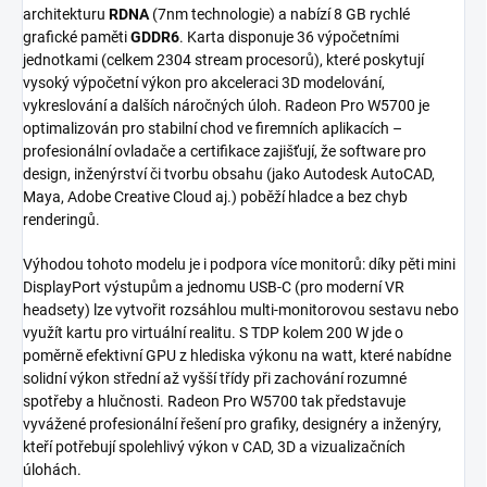
architekturu
RDNA
(7nm technologie) a nabízí 8 GB rychlé
grafické paměti
GDDR6
. Karta disponuje 36 výpočetními
jednotkami (celkem 2304 stream procesorů), které poskytují
vysoký výpočetní výkon pro akceleraci 3D modelování,
vykreslování a dalších náročných úloh. Radeon Pro W5700 je
optimalizován pro stabilní chod ve firemních aplikacích –
profesionální ovladače a certifikace zajišťují, že software pro
design, inženýrství či tvorbu obsahu (jako Autodesk AutoCAD,
Maya, Adobe Creative Cloud aj.) poběží hladce a bez chyb
renderingů.
Výhodou tohoto modelu je i podpora více monitorů: díky pěti mini
DisplayPort výstupům a jednomu USB-C (pro moderní VR
headsety) lze vytvořit rozsáhlou multi-monitorovou sestavu nebo
využít kartu pro virtuální realitu. S TDP kolem 200 W jde o
poměrně efektivní GPU z hlediska výkonu na watt, které nabídne
solidní výkon střední až vyšší třídy při zachování rozumné
spotřeby a hlučnosti. Radeon Pro W5700 tak představuje
vyvážené profesionální řešení pro grafiky, designéry a inženýry,
kteří potřebují spolehlivý výkon v CAD, 3D a vizualizačních
úlohách.