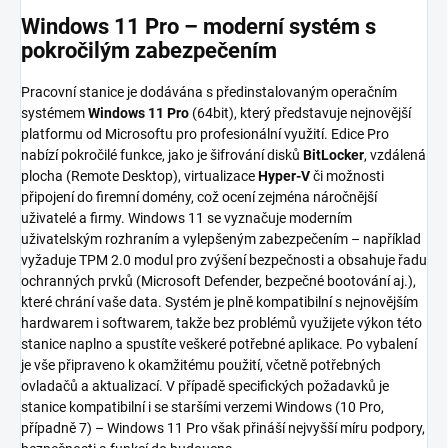
Windows 11 Pro – moderní systém s
pokročilým zabezpečením
Pracovní stanice je dodávána s předinstalovaným operačním
systémem
Windows 11 Pro
(64bit), který představuje nejnovější
platformu od Microsoftu pro profesionální využití. Edice Pro
nabízí pokročilé funkce, jako je šifrování disků
BitLocker
, vzdálená
plocha (Remote Desktop), virtualizace
Hyper-V
či možnosti
připojení do firemní domény, což ocení zejména náročnější
uživatelé a firmy. Windows 11 se vyznačuje moderním
uživatelským rozhraním a vylepšeným zabezpečením – například
vyžaduje TPM 2.0 modul pro zvýšení bezpečnosti a obsahuje řadu
ochranných prvků (Microsoft Defender, bezpečné bootování aj.),
které chrání vaše data. Systém je plně kompatibilní s nejnovějším
hardwarem i softwarem, takže bez problémů využijete výkon této
stanice naplno a spustíte veškeré potřebné aplikace. Po vybalení
je vše připraveno k okamžitému použití, včetně potřebných
ovladačů a aktualizací. V případě specifických požadavků je
stanice kompatibilní i se staršími verzemi Windows (10 Pro,
případně 7) – Windows 11 Pro však přináší nejvyšší míru podpory,