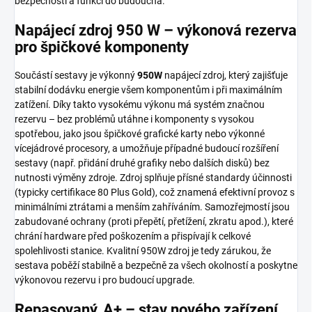
bezpečnosti a funkcí do budoucna.
Napájecí zdroj 950 W – výkonová rezerva
pro špičkové komponenty
Součástí sestavy je výkonný
950W
napájecí zdroj, který zajišťuje
stabilní dodávku energie všem komponentům i při maximálním
zatížení. Díky takto vysokému výkonu má systém značnou
rezervu – bez problémů utáhne i komponenty s vysokou
spotřebou, jako jsou špičkové grafické karty nebo výkonné
vícejádrové procesory, a umožňuje případné budoucí rozšíření
sestavy (např. přidání druhé grafiky nebo dalších disků) bez
nutnosti výměny zdroje. Zdroj splňuje přísné standardy účinnosti
(typicky certifikace 80 Plus Gold), což znamená efektivní provoz s
minimálními ztrátami a menším zahříváním. Samozřejmostí jsou
zabudované ochrany (proti přepětí, přetížení, zkratu apod.), které
chrání hardware před poškozením a přispívají k celkové
spolehlivosti stanice. Kvalitní 950W zdroj je tedy zárukou, že
sestava poběží stabilně a bezpečně za všech okolností a poskytne
výkonovou rezervu i pro budoucí upgrade.
Repasovaný, A+ – stav nového zařízení,