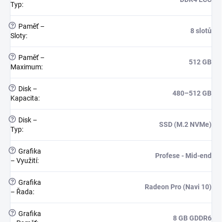
Typ
:
?
Paměť –
8 slotů
Sloty
:
?
Paměť –
512 GB
Maximum
:
?
Disk –
480–512 GB
Kapacita
:
?
Disk –
SSD (M.2 NVMe)
Typ
:
?
Grafika
Profese - Mid-end
– Využití
:
?
Grafika
Radeon Pro (Navi 10)
– Řada
:
?
Grafika
8 GB GDDR6