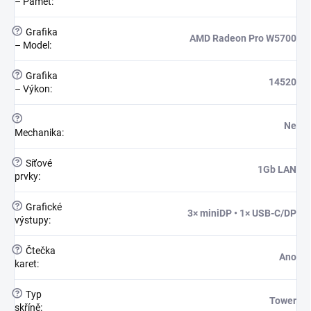
– Paměť
:
?
Grafika
AMD Radeon Pro W5700
– Model
:
?
Grafika
14520
– Výkon
:
?
Ne
Mechanika
:
?
Síťové
1Gb LAN
prvky
:
?
Grafické
3× miniDP • 1× USB-C/DP
výstupy
:
?
Čtečka
Ano
karet
:
?
Typ
Tower
skříně
: