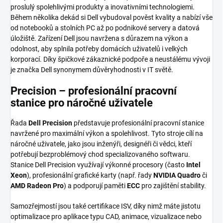
proslulý spolehlivými produkty a inovativními technologiemi.
Během několika dekád si Dell vybudoval pověst kvality a nabízí vše
od notebooků a stolních PC až po podnikové servery a datová
úložiště. Zařízení Dell jsou navržena s důrazem na výkon a
odolnost, aby splnila potřeby domácích uživatelů i velkých
korporací. Díky špičkové zákaznické podpoře a neustálému vývoji
je značka Dell synonymem důvěryhodnosti v IT světě.
Precision – profesionální pracovní
stanice pro náročné uživatele
Řada
Dell Precision
představuje profesionální pracovní stanice
navržené pro maximální výkon a spolehlivost. Tyto stroje cílí na
náročné uživatele, jako jsou inženýři, designéři či vědci, kteří
potřebují bezproblémový chod specializovaného softwaru.
Stanice Dell Precision využívají výkonné procesory (často
Intel
Xeon
), profesionální grafické karty (např. řady
NVIDIA Quadro
či
AMD Radeon Pro
) a podporují paměti
ECC
pro zajištění stability.
Samozřejmostí jsou také certifikace ISV, díky nimž máte jistotu
optimalizace pro aplikace typu CAD, animace, vizualizace nebo