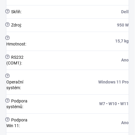
?
Skříň
:
Dell
?
Zdroj
:
950 W
?
15,7 kg
Hmotnost
:
?
RS232
Ano
(COM1)
:
?
Operační
Windows 11 Pro
systém
:
?
Podpora
W7 • W10 • W11
systémů
:
?
Podpora
Ano
Win 11
: