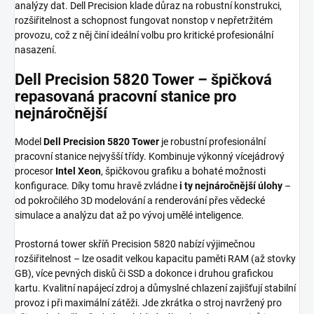
analýzy dat. Dell Precision klade důraz na robustní konstrukci,
rozšiřitelnost a schopnost fungovat nonstop v nepřetržitém
provozu, což z něj činí ideální volbu pro kritické profesionální
nasazení.
Dell Precision 5820 Tower – špičková
repasovaná pracovní stanice pro
nejnáročnější
Model
Dell Precision 5820 Tower
je robustní profesionální
pracovní stanice nejvyšší třídy. Kombinuje výkonný vícejádrový
procesor
Intel Xeon
, špičkovou grafiku a bohaté možnosti
konfigurace. Díky tomu hravě zvládne
i ty nejnáročnější úlohy
–
od pokročilého 3D modelování a renderování přes vědecké
simulace a analýzu dat až po vývoj umělé inteligence.
Prostorná tower skříň Precision 5820 nabízí výjimečnou
rozšiřitelnost – lze osadit velkou kapacitu paměti RAM (až stovky
GB), více pevných disků či SSD a dokonce i druhou grafickou
kartu. Kvalitní napájecí zdroj a důmyslné chlazení zajišťují stabilní
provoz i při maximální zátěži. Jde zkrátka o stroj navržený pro