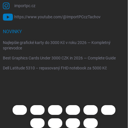
importpc.cz
https://www.youtube.com/@ImportPCczTachov
NOVINKY
Najlepšie grafické karty do 3000 Kč v roku 2026 — Kompletný
sprievodce
Best Graphics Cards Under 3000 CZK in 2026 — Complete Guide
Dell Latitude 5310 – repasovaný FHD notebook za 5000 Kč