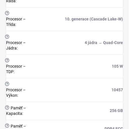
Řada
:
?
Procesor –
10. generace (Cascade Lake-W)
Třída
:
?
Procesor –
4 jádra → Quad-Core
Jádra
:
?
Procesor –
105 W
TDP
:
?
Procesor –
10457
Výkon
:
?
Paměť –
256 GB
Kapacita
:
?
Paměť –
DDR4 ECC