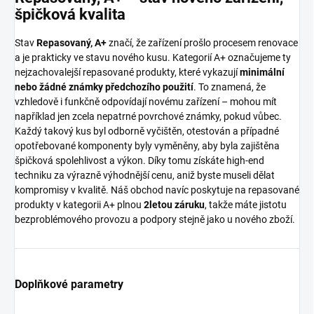
špičková kvalita
Stav
Repasovaný, A+
značí, že zařízení prošlo procesem renovace
a je prakticky ve stavu nového kusu. Kategorií A+ označujeme ty
nejzachovalejší repasované produkty, které vykazují
minimální
nebo žádné známky předchozího použití
. To znamená, že
vzhledově i funkčně odpovídají novému zařízení – mohou mít
například jen zcela nepatrné povrchové známky, pokud vůbec.
Každý takový kus byl odborně vyčištěn, otestován a případné
opotřebované komponenty byly vyměněny, aby byla zajištěna
špičková spolehlivost a výkon. Díky tomu získáte high-end
techniku za výrazně výhodnější cenu, aniž byste museli dělat
kompromisy v kvalitě. Náš obchod navíc poskytuje na repasované
produkty v kategorii A+ plnou
2letou záruku
, takže máte jistotu
bezproblémového provozu a podpory stejně jako u nového zboží.
Doplňkové parametry