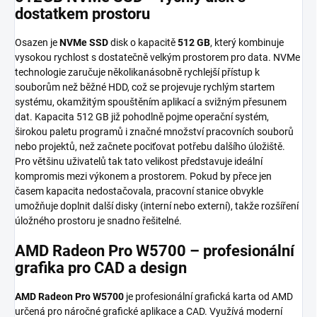
dostatkem prostoru
Osazen je
NVMe SSD
disk o kapacitě
512 GB
, který kombinuje
vysokou rychlost s dostatečně velkým prostorem pro data. NVMe
technologie zaručuje několikanásobně rychlejší přístup k
souborům než běžné HDD, což se projevuje rychlým startem
systému, okamžitým spouštěním aplikací a svižným přesunem
dat. Kapacita 512 GB již pohodlně pojme operační systém,
širokou paletu programů i značné množství pracovních souborů
nebo projektů, než začnete pociťovat potřebu dalšího úložiště.
Pro většinu uživatelů tak tato velikost představuje ideální
kompromis mezi výkonem a prostorem. Pokud by přece jen
časem kapacita nedostačovala, pracovní stanice obvykle
umožňuje doplnit další disky (interní nebo externí), takže rozšíření
úložného prostoru je snadno řešitelné.
AMD Radeon Pro W5700 – profesionální
grafika pro CAD a design
AMD Radeon Pro W5700
je profesionální grafická karta od AMD
určená pro náročné grafické aplikace a CAD. Využívá moderní