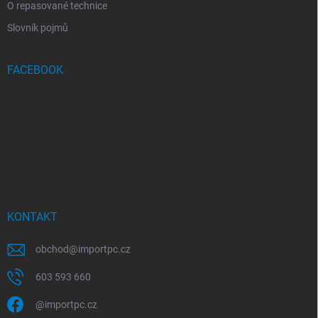
O repasované technice
Slovník pojmů
FACEBOOK
KONTAKT
obchod
@
importpc.cz
603 593 660
@importpc.cz