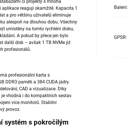
databázemi či projekty s mnoha
Balení
:
i aplikace reagují okamžitě. Kapacita 1
t a pro většinu uživatelů eliminuje
disku alespoň na dlouhou dobu. Všechny
být umístěny na tomto rychlém disku,
ukládání. A pokud by přece jen bylo
GPSR
:
dat další disk – avšak 1 TB NVMe již
h profesionálů.
ná profesionální karta s
GB DDR3 paměti a 384 CUDA jádry.
delování, CAD a vizualizace. Díky
 je vhodná i do kompaktních sestav.
jení více monitorů. Stabilní
ivý provoz.
í systém s pokročilým