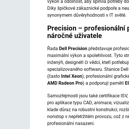
výkon a odolnost, aby splnila potřeby do
Díky špičkové zákaznické podpoře a neu
synonymem důvěryhodnosti v IT světě.
Precision – profesionální 
náročné uživatele
Řada
Dell Precision
představuje profesio
maximální výkon a spolehlivost. Tyto stro
inženýři, designéři či vědci, kteří potře
specializovaného softwaru. Stanice Dell
(často
Intel Xeon
), profesionální grafick
AMD Radeon Pro
) a podporují paměti
E
Samozřejmostí jsou také certifikace ISV,
pro aplikace typu CAD, animace, vizualiz
klade důraz na robustní konstrukci, rozš
nonstop v nepřetržitém provozu, což z něj
profesionální nasazení.