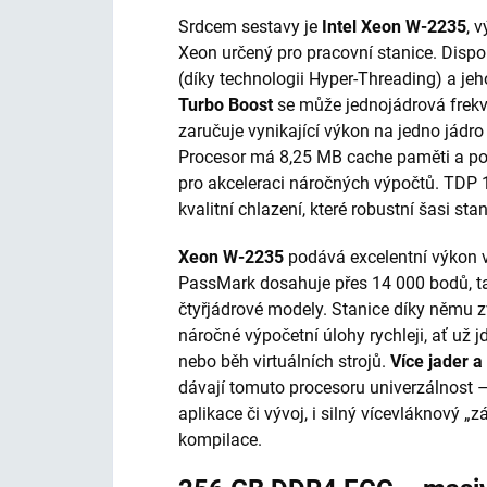
Srdcem sestavy je
Intel Xeon W-2235
, 
Xeon určený pro pracovní stanice. Disp
(díky technologii Hyper-Threading) a jeh
Turbo Boost
se může jednojádrová frek
zaručuje vynikající výkon na jedno jádro 
Procesor má 8,25 MB cache paměti a po
pro akceleraci náročných výpočtů. TDP
kvalitní chlazení, které robustní šasi stan
Xeon W-2235
podává excelentní výkon 
PassMark dosahuje přes 14 000 bodů, t
čtyřjádrové modely. Stanice díky němu z
náročné výpočetní úlohy rychleji, ať už j
nebo běh virtuálních strojů.
Více jader 
dávají tomuto procesoru univerzálnost 
aplikace či vývoj, i silný vícevláknový 
kompilace.