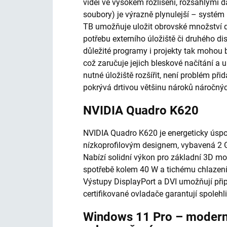
videi ve vysokém rozlišení, rozsáhlými 
soubory) je výrazně plynulejší – systém 
TB umožňuje uložit obrovské množství da
potřebu externího úložiště či druhého 
důležité programy i projekty tak mohou 
což zaručuje jejich bleskové načítání a 
nutné úložiště rozšířit, není problém při
pokrývá drtivou většinu nároků náročnýc
NVIDIA Quadro K620
NVIDIA Quadro K620 je energeticky úspor
nízkoprofilovým designem, vybavená 2 
Nabízí solidní výkon pro základní 3D mo
spotřebě kolem 40 W a tichému chlazení
Výstupy DisplayPort a DVI umožňují připo
certifikované ovladače garantují spolehl
Windows 11 Pro – modern