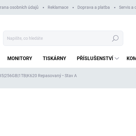
rana osobních údajů
Reklamace
Doprava a platba
Servis a
Hledat
MONITORY
TISKÁRNY
PŘÍSLUŠENSTVÍ
KO
2235|256GB|1TB|K620
Repasovaný • Stav A
ocení
ZNAČKA:
DELL
42 024 Kč
34 731 Kč
bez DPH
Měrná
VYPRODÁNO