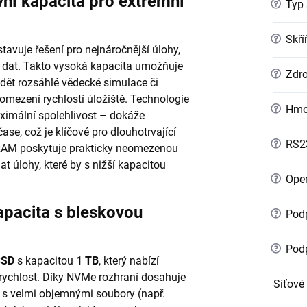
í kapacita pro extrémní
?
Typ 
?
Skří
tavuje řešení pro nejnáročnější úlohy,
 dat. Takto vysoká kapacita umožňuje
?
Zdro
vádět rozsáhlé vědecké simulace či
omezení rychlostí úložiště. Technologie
?
Hmo
aximální spolehlivost – dokáže
se, což je klíčové pro dlouhotrvající
?
RS2
 RAM poskytuje prakticky neomezenou
t úlohy, které by s nižší kapacitou
?
Oper
pacita s bleskovou
?
Podp
?
Podp
SSD
s kapacitou
1 TB
, který nabízí
rychlost. Díky NVMe rozhraní dosahuje
Síťové
e s velmi objemnými soubory (např.