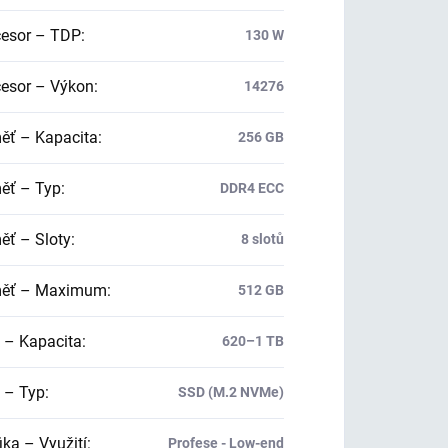
esor – TDP
:
130 W
esor – Výkon
:
14276
ť – Kapacita
:
256 GB
ť – Typ
:
DDR4 ECC
ť – Sloty
:
8 slotů
ěť – Maximum
:
512 GB
 – Kapacita
:
620–1 TB
 – Typ
:
SSD (M.2 NVMe)
ika – Využití
:
Profese - Low-end