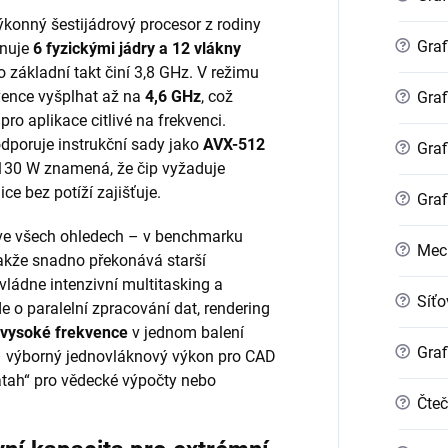
výkonný šestijádrový procesor z rodiny
?
Graf
onuje
6 fyzickými jádry a 12 vlákny
o základní takt činí 3,8 GHz. V režimu
vence vyšplhat až na
4,6 GHz
, což
?
Graf
pro aplikace citlivé na frekvenci.
dporuje instrukční sady jako
AVX-512
?
Graf
 130 W znamená, že čip vyžaduje
ice bez potíží zajišťuje.
?
Graf
ve všech ohledech – v benchmarku
?
Mec
akže snadno překonává starší
vládne intenzivní multitasking a
?
Síťo
de o paralelní zpracování dat, rendering
a vysoké frekvence
v jednom balení
?
Graf
– výborný jednovláknový výkon pro CAD
„zátah“ pro vědecké výpočty nebo
?
Čteč