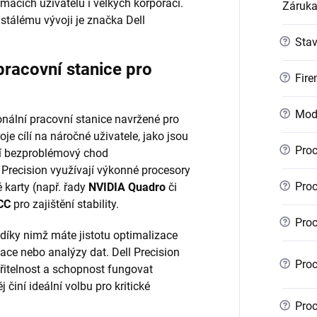
mácích uživatelů i velkých korporací.
Záruk
stálému vývoji je značka Dell
?
Sta
pracovní stanice pro
?
Fire
?
Mod
nální pracovní stanice navržené pro
je cílí na náročné uživatele, jako jsou
?
Proc
bují bezproblémový chod
 Precision využívají výkonné procesory
?
Proc
é karty (např. řady
NVIDIA Quadro
či
CC
pro zajištění stability.
?
Proc
 díky nimž máte jistotu optimalizace
ace nebo analýzy dat. Dell Precision
?
Proc
iřitelnost a schopnost fungovat
 činí ideální volbu pro kritické
?
Proc