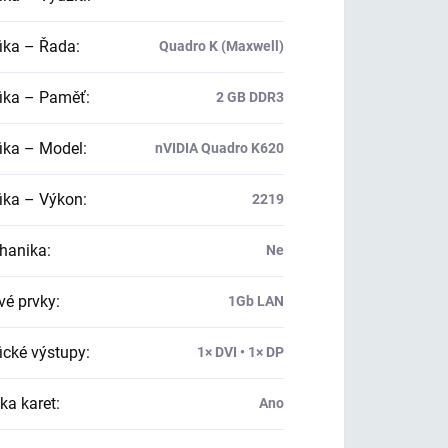
ika – Řada
:
Quadro K (Maxwell)
ika – Paměť
:
2 GB DDR3
ika – Model
:
nVIDIA Quadro K620
ika – Výkon
:
2219
hanika
:
Ne
vé prvky
:
1Gb LAN
ické výstupy
:
1× DVI • 1× DP
ka karet
:
Ano