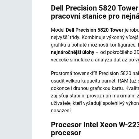
Dell Precision 5820 Towe
pracovní stanice pro nejn
Model
Dell Precision 5820 Tower
je robu
nejvyšší třídy. Kombinuje výkonný vícej
grafiku a bohaté možnosti konfigurace.
nejnáročnější úlohy
– od pokročilého 3D
vědecké simulace a analýzu dat až po vý
Prostorná tower skříň Precision 5820 nab
osadit velkou kapacitu paměti RAM (až 
dokonce i druhou grafickou kartu. Kvalit
zajišťují stabilní provoz i při maximální 
uživatele, kteří vyžadují spolehlivý vý
nasazení.
Procesor Intel Xeon W-22
procesor