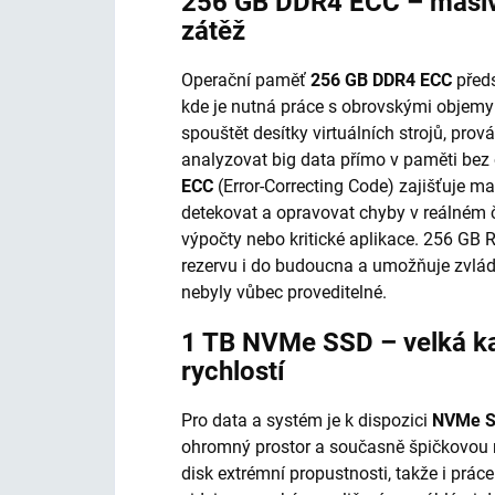
256 GB DDR4 ECC – masivn
zátěž
Operační paměť
256 GB DDR4 ECC
předs
kde je nutná práce s obrovskými objemy
spouštět desítky virtuálních strojů, pro
analyzovat big data přímo v paměti bez 
ECC
(Error-Correcting Code) zajišťuje m
detekovat a opravovat chyby v reálném ča
výpočty nebo kritické aplikace. 256 GB
rezervu i do budoucna a umožňuje zvláda
nebyly vůbec proveditelné.
1 TB NVMe SSD – velká ka
rychlostí
Pro data a systém je k dispozici
NVMe 
ohromný prostor a současně špičkovou 
disk extrémní propustnosti, takže i prác