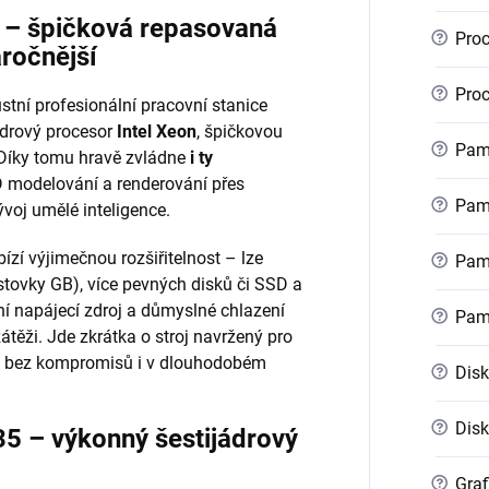
r – špičková repasovaná
?
Proc
áročnější
?
Proc
stní profesionální pracovní stanice
ádrový procesor
Intel Xeon
, špičkovou
?
Pamě
 Díky tomu hravě zvládne
i ty
 modelování a renderování přes
?
Pamě
voj umělé inteligence.
ízí výjimečnou rozšiřitelnost – lze
?
Pamě
stovky GB), více pevných disků či SSD a
ní napájecí zdroj a důmyslné chlazení
?
Pam
zátěži. Jde zkrátka o stroj navržený pro
kon bez kompromisů i v dlouhodobém
?
Disk
?
Disk
35 – výkonný šestijádrový
?
Graf