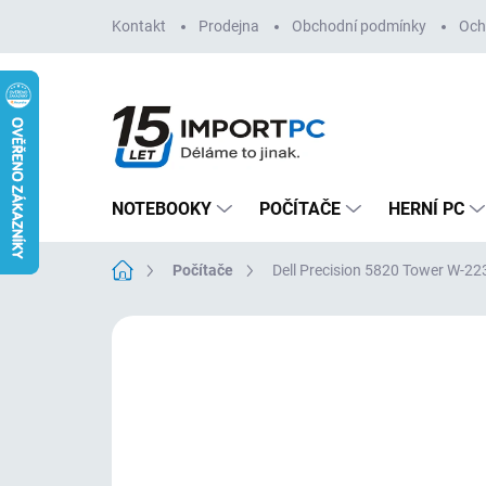
Přejít
Kontakt
Prodejna
Obchodní podmínky
Och
na
obsah
NOTEBOOKY
POČÍTAČE
HERNÍ PC
Domů
Počítače
Dell Precision 5820 Tower W-
Neohodnoceno
Podrobnosti hodn