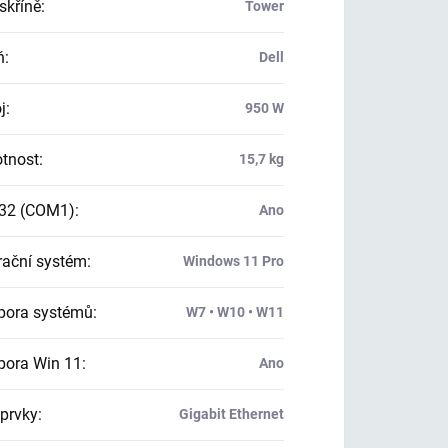
skříně
:
Tower
ň
:
Dell
j
:
950 W
tnost
:
15,7 kg
32 (COM1)
:
Ano
ační systém
:
Windows 11 Pro
ora systémů
:
W7 • W10 • W11
ora Win 11
:
Ano
 prvky
:
Gigabit Ethernet