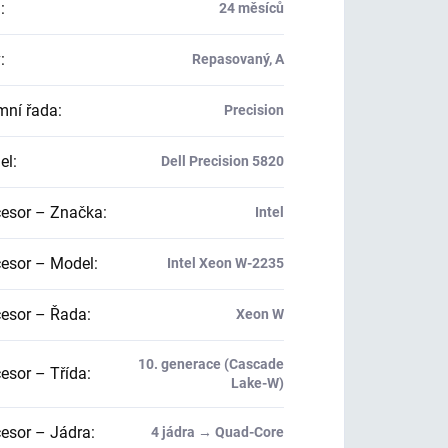
a
:
24 měsíců
v
:
Repasovaný, A
mní řada
:
Precision
el
:
Dell Precision 5820
esor – Značka
:
Intel
esor – Model
:
Intel Xeon W-2235
esor – Řada
:
Xeon W
10. generace (Cascade
esor – Třída
:
Lake-W)
esor – Jádra
:
4 jádra → Quad-Core