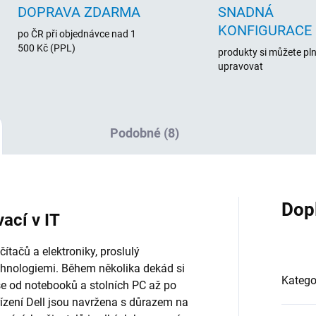
DOPRAVA ZDARMA
SNADNÁ
KONFIGURACE
po ČR při objednávce nad 1
500 Kč (PPL)
produkty si můžete pl
upravovat
Podobné (8)
Dop
vací v IT
tačů a elektroniky, proslulý
chnologiemi. Během několika dekád si
Katego
vše od notebooků a stolních PC až po
řízení Dell jsou navržena s důrazem na