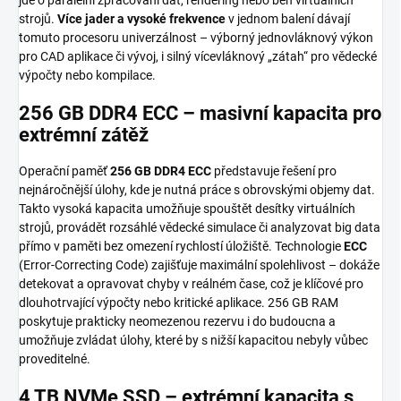
strojů.
Více jader a vysoké frekvence
v jednom balení dávají
tomuto procesoru univerzálnost – výborný jednovláknový výkon
pro CAD aplikace či vývoj, i silný vícevláknový „zátah“ pro vědecké
výpočty nebo kompilace.
256 GB DDR4 ECC – masivní kapacita pro
extrémní zátěž
Operační paměť
256 GB DDR4 ECC
představuje řešení pro
nejnáročnější úlohy, kde je nutná práce s obrovskými objemy dat.
Takto vysoká kapacita umožňuje spouštět desítky virtuálních
strojů, provádět rozsáhlé vědecké simulace či analyzovat big data
přímo v paměti bez omezení rychlostí úložiště. Technologie
ECC
(Error-Correcting Code) zajišťuje maximální spolehlivost – dokáže
detekovat a opravovat chyby v reálném čase, což je klíčové pro
dlouhotrvající výpočty nebo kritické aplikace. 256 GB RAM
poskytuje prakticky neomezenou rezervu i do budoucna a
umožňuje zvládat úlohy, které by s nižší kapacitou nebyly vůbec
proveditelné.
4 TB NVMe SSD – extrémní kapacita s