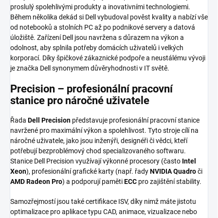
proslulý spolehlivými produkty a inovativními technologiemi.
Během několika dekád si Dell vybudoval pověst kvality a nabízí vše
od notebooků a stolních PC až po podnikové servery a datová
úložiště. Zařízení Dell jsou navržena s důrazem na výkon a
odolnost, aby splnila potřeby domácích uživatelů i velkých
korporací. Díky špičkové zákaznické podpoře a neustálému vývoji
je značka Dell synonymem důvěryhodnosti v IT světě.
Precision – profesionální pracovní
stanice pro náročné uživatele
Řada
Dell Precision
představuje profesionální pracovní stanice
navržené pro maximální výkon a spolehlivost. Tyto stroje cílí na
náročné uživatele, jako jsou inženýři, designéři či vědci, kteří
potřebují bezproblémový chod specializovaného softwaru.
Stanice Dell Precision využívají výkonné procesory (často
Intel
Xeon
), profesionální grafické karty (např. řady
NVIDIA Quadro
či
AMD Radeon Pro
) a podporují paměti
ECC
pro zajištění stability.
Samozřejmostí jsou také certifikace ISV, díky nimž máte jistotu
optimalizace pro aplikace typu CAD, animace, vizualizace nebo