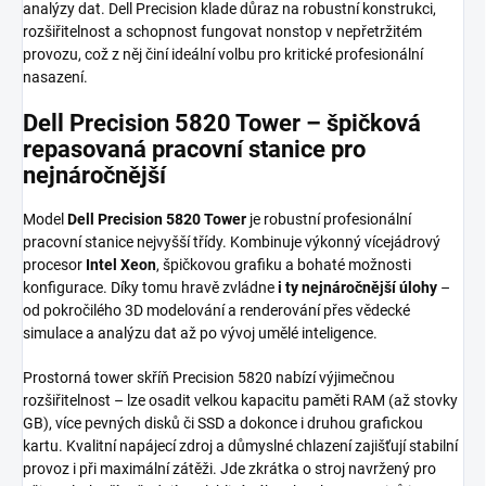
analýzy dat. Dell Precision klade důraz na robustní konstrukci,
rozšiřitelnost a schopnost fungovat nonstop v nepřetržitém
provozu, což z něj činí ideální volbu pro kritické profesionální
nasazení.
Dell Precision 5820 Tower – špičková
repasovaná pracovní stanice pro
nejnáročnější
Model
Dell Precision 5820 Tower
je robustní profesionální
pracovní stanice nejvyšší třídy. Kombinuje výkonný vícejádrový
procesor
Intel Xeon
, špičkovou grafiku a bohaté možnosti
konfigurace. Díky tomu hravě zvládne
i ty nejnáročnější úlohy
–
od pokročilého 3D modelování a renderování přes vědecké
simulace a analýzu dat až po vývoj umělé inteligence.
Prostorná tower skříň Precision 5820 nabízí výjimečnou
rozšiřitelnost – lze osadit velkou kapacitu paměti RAM (až stovky
GB), více pevných disků či SSD a dokonce i druhou grafickou
kartu. Kvalitní napájecí zdroj a důmyslné chlazení zajišťují stabilní
provoz i při maximální zátěži. Jde zkrátka o stroj navržený pro