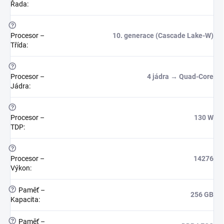
Řada
:
?
Procesor –
10. generace (Cascade Lake-W)
Třída
:
?
Procesor –
4 jádra → Quad-Core
Jádra
:
?
Procesor –
130 W
TDP
:
?
Procesor –
14276
Výkon
:
?
Paměť –
256 GB
Kapacita
:
?
Paměť –