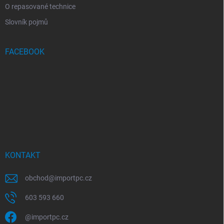
O repasované technice
Slovník pojmů
FACEBOOK
KONTAKT
obchod
@
importpc.cz
603 593 660
@importpc.cz