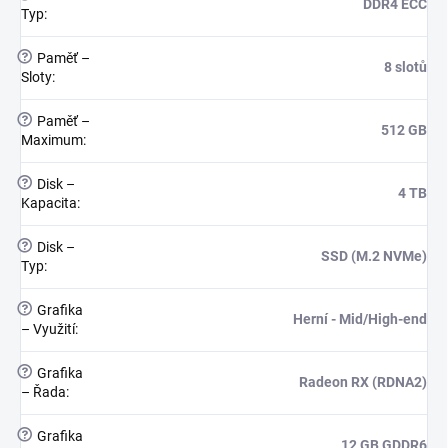
DDR4 ECC
Typ
:
?
Paměť –
8 slotů
Sloty
:
?
Paměť –
512 GB
Maximum
:
?
Disk –
4 TB
Kapacita
:
?
Disk –
SSD (M.2 NVMe)
Typ
:
?
Grafika
Herní - Mid/High-end
– Využití
:
?
Grafika
Radeon RX (RDNA2)
– Řada
:
?
Grafika
12 GB GDDR6