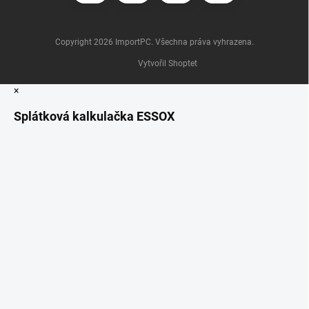
Copyright 2026
ImportPC
. Všechna práva vyhrazena.
Vytvořil Shoptet
×
Splátková kalkulačka ESSOX