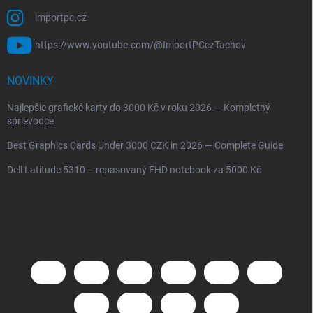
importpc.cz
https://www.youtube.com/@ImportPCczTachov
NOVINKY
Najlepšie grafické karty do 3000 Kč v roku 2026 — Kompletný
sprievodce
Best Graphics Cards Under 3000 CZK in 2026 — Complete Guide
Dell Latitude 5310 – repasovaný FHD notebook za 5000 Kč