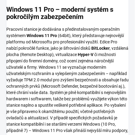
Windows 11 Pro – moderní systém s
pokročilým zabezpečením
Pracovní stanice je dodávána s předinstalovaným operačním
systémem
Windows 11 Pro
(64bit), který představuje nejnovější
platformu od Microsoftu pro profesionální využití. Edice Pro
nabízí pokročilé funkce, jako je šifrování disků
BitLocker
, vzdálená
plocha (Remote Desktop), virtualizace
Hyper-V
či možnosti
připojení do firemní domény, což ocení zejména náročnější
uživatelé a firmy. Windows 11 se vyznačuje moderním
uživatelským rozhraním a vylepšeným zabezpečením – například
vyžaduje TPM 2.0 modul pro zvýšení bezpečnosti a obsahuje řadu
ochranných prvků (Microsoft Defender, bezpečné bootování aj.),
které chrání vaše data. Systém je plně kompatibilní s nejnovějším
hardwarem i softwarem, takže bez problémů využijete výkon této
stanice naplno a spustíte veškeré potřebné aplikace. Po vybalení
je vše připraveno k okamžitému použití, včetně potřebných
ovladačů a aktualizací. V případě specifických požadavků je
stanice kompatibilní i se staršími verzemi Windows (10 Pro,
případně 7) – Windows 11 Pro však přináší nejvyšší míru podpory,