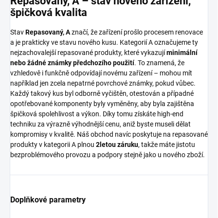
Repasovaný, A – stav nového zařízení,
špičková kvalita
Stav
Repasovaný, A
značí, že zařízení prošlo procesem renovace
a je prakticky ve stavu nového kusu. Kategorií A označujeme ty
nejzachovalejší repasované produkty, které vykazují
minimální
nebo žádné známky předchozího použití
. To znamená, že
vzhledově i funkčně odpovídají novému zařízení – mohou mít
například jen zcela nepatrné povrchové známky, pokud vůbec.
Každý takový kus byl odborně vyčištěn, otestován a případné
opotřebované komponenty byly vyměněny, aby byla zajištěna
špičková spolehlivost a výkon. Díky tomu získáte high-end
techniku za výrazně výhodnější cenu, aniž byste museli dělat
kompromisy v kvalitě. Náš obchod navíc poskytuje na repasované
produkty v kategorii A plnou
2letou záruku
, takže máte jistotu
bezproblémového provozu a podpory stejně jako u nového zboží.
Doplňkové parametry