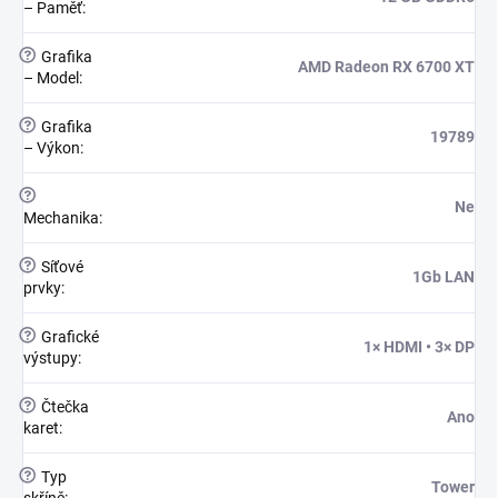
– Paměť
:
?
Grafika
AMD Radeon RX 6700 XT
– Model
:
?
Grafika
19789
– Výkon
:
?
Ne
Mechanika
:
?
Síťové
1Gb LAN
prvky
:
?
Grafické
1× HDMI • 3× DP
výstupy
:
?
Čtečka
Ano
karet
:
?
Typ
Tower