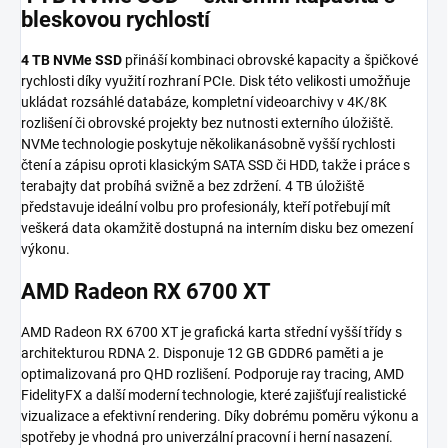
bleskovou rychlostí
4 TB NVMe SSD
přináší kombinaci obrovské kapacity a špičkové
rychlosti díky využití rozhraní PCIe. Disk této velikosti umožňuje
ukládat rozsáhlé databáze, kompletní videoarchivy v 4K/8K
rozlišení či obrovské projekty bez nutnosti externího úložiště.
NVMe technologie poskytuje několikanásobně vyšší rychlosti
čtení a zápisu oproti klasickým SATA SSD či HDD, takže i práce s
terabajty dat probíhá svižně a bez zdržení. 4 TB úložiště
představuje ideální volbu pro profesionály, kteří potřebují mít
veškerá data okamžitě dostupná na interním disku bez omezení
výkonu.
AMD Radeon RX 6700 XT
AMD Radeon RX 6700 XT je grafická karta střední vyšší třídy s
architekturou RDNA 2. Disponuje 12 GB GDDR6 paměti a je
optimalizovaná pro QHD rozlišení. Podporuje ray tracing, AMD
FidelityFX a další moderní technologie, které zajišťují realistické
vizualizace a efektivní rendering. Díky dobrému poměru výkonu a
spotřeby je vhodná pro univerzální pracovní i herní nasazení.