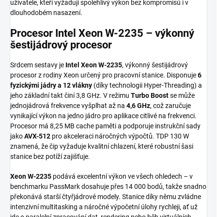
uživatele, kteří vyžadují spolehlivý výkon bez kompromisů i v
dlouhodobém nasazení.
Procesor Intel Xeon W-2235 – výkonný
šestijádrový procesor
Srdcem sestavy je
Intel Xeon W-2235
, výkonný šestijádrový
procesor z rodiny Xeon určený pro pracovní stanice. Disponuje
6
fyzickými jádry a 12 vlákny
(díky technologii Hyper-Threading) a
jeho základní takt činí 3,8 GHz. V režimu
Turbo Boost
se může
jednojádrová frekvence vyšplhat až na
4,6 GHz
, což zaručuje
vynikající výkon na jedno jádro pro aplikace citlivé na frekvenci.
Procesor má 8,25 MB cache paměti a podporuje instrukční sady
jako
AVX-512
pro akceleraci náročných výpočtů. TDP 130 W
znamená, že čip vyžaduje kvalitní chlazení, které robustní šasi
stanice bez potíží zajišťuje.
Xeon W-2235
podává excelentní výkon ve všech ohledech – v
benchmarku PassMark dosahuje přes 14 000 bodů, takže snadno
překonává starší čtyřjádrové modely. Stanice díky němu zvládne
intenzivní multitasking a náročné výpočetní úlohy rychleji, ať už
jde o paralelní zpracování dat, rendering nebo běh virtuálních