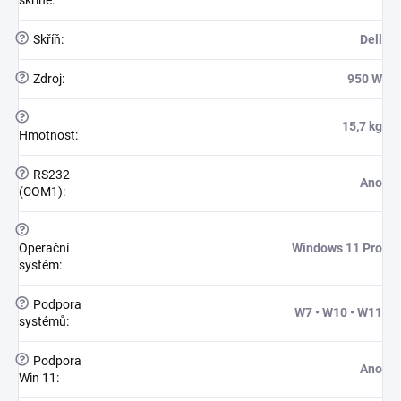
skříně
:
?
Skříň
:
Dell
?
Zdroj
:
950 W
?
15,7 kg
Hmotnost
:
?
RS232
Ano
(COM1)
:
?
Operační
Windows 11 Pro
systém
:
?
Podpora
W7 • W10 • W11
systémů
:
?
Podpora
Ano
Win 11
: