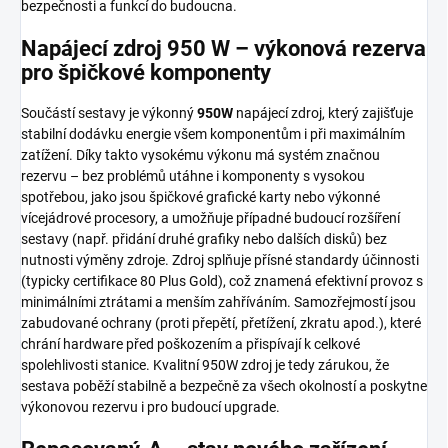
bezpečnosti a funkcí do budoucna.
Napájecí zdroj 950 W – výkonová rezerva
pro špičkové komponenty
Součástí sestavy je výkonný
950W
napájecí zdroj, který zajišťuje
stabilní dodávku energie všem komponentům i při maximálním
zatížení. Díky takto vysokému výkonu má systém značnou
rezervu – bez problémů utáhne i komponenty s vysokou
spotřebou, jako jsou špičkové grafické karty nebo výkonné
vícejádrové procesory, a umožňuje případné budoucí rozšíření
sestavy (např. přidání druhé grafiky nebo dalších disků) bez
nutnosti výměny zdroje. Zdroj splňuje přísné standardy účinnosti
(typicky certifikace 80 Plus Gold), což znamená efektivní provoz s
minimálními ztrátami a menším zahříváním. Samozřejmostí jsou
zabudované ochrany (proti přepětí, přetížení, zkratu apod.), které
chrání hardware před poškozením a přispívají k celkové
spolehlivosti stanice. Kvalitní 950W zdroj je tedy zárukou, že
sestava poběží stabilně a bezpečně za všech okolností a poskytne
výkonovou rezervu i pro budoucí upgrade.