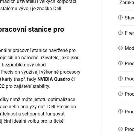
mácích uživatelů i velkých korporací.
Záruk
stálému vývoji je značka Dell
?
Sta
pracovní stanice pro
?
Fire
?
Mod
nální pracovní stanice navržené pro
je cílí na náročné uživatele, jako jsou
?
Proc
bují bezproblémový chod
 Precision využívají výkonné procesory
?
Proc
é karty (např. řady
NVIDIA Quadro
či
CC
pro zajištění stability.
?
Proc
 díky nimž máte jistotu optimalizace
ace nebo analýzy dat. Dell Precision
?
Proc
iřitelnost a schopnost fungovat
 činí ideální volbu pro kritické
?
Proc