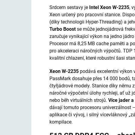
Srdcem sestavy je
Intel Xeon W-2235
, 
Xeon určený pro pracovní stanice. Disp
(díky technologii Hyper-Threading) a jeh
Turbo Boost
se může jednojádrová frek
zaručuje vynikající výkon na jedno jádro 
Procesor má 8,25 MB cache paměti a po
pro akceleraci náročných výpočtů. TDP
kvalitní chlazení, které robustní šasi stan
Xeon W-2235
podává excelentní výkon 
PassMark dosahuje přes 14 000 bodů, t
čtyřjádrové modely. Stanice díky němu z
náročné výpočetní úlohy rychleji, ať už j
nebo běh virtuálních strojů.
Více jader 
dávají tomuto procesoru univerzálnost 
aplikace či vývoj, i silný vícevláknový 
kompilace.