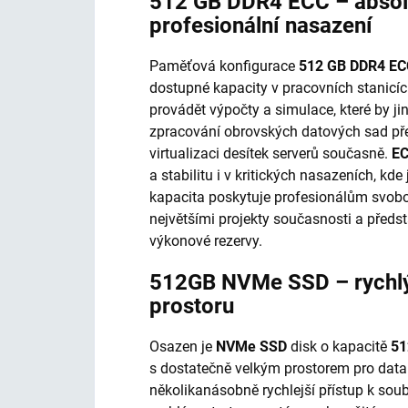
512 GB DDR4 ECC – absol
profesionální nasazení
Paměťová konfigurace
512 GB DDR4 EC
dostupné kapacity v pracovních stanicí
provádět výpočty a simulace, které by j
zpracování obrovských datových sad pře
virtualizaci desítek serverů současně.
EC
a stabilitu i v kritických nasazeních, kd
kapacita poskytuje profesionálům svob
největšími projekty současnosti a předs
výkonové rezervy.
512GB NVMe SSD – rychlý
prostoru
Osazen je
NVMe SSD
disk o kapacitě
51
s dostatečně velkým prostorem pro data
několikanásobně rychlejší přístup k so