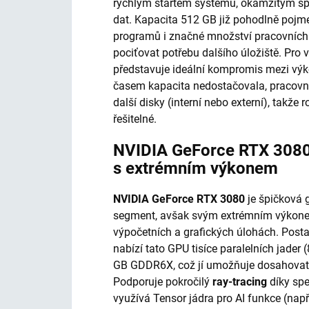
rychlým startem systému, okamžitým sp
dat. Kapacita 512 GB již pohodlně pojme
programů i značné množství pracovních 
pociťovat potřebu dalšího úložiště. Pro v
představuje ideální kompromis mezi výk
časem kapacita nedostačovala, pracovní
další disky (interní nebo externí), takže
řešitelné.
NVIDIA GeForce RTX 3080 
s extrémním výkonem
NVIDIA GeForce RTX 3080
je špičková 
segment, avšak svým extrémním výkonem 
výpočetních a grafických úlohách. Post
nabízí tato GPU tisíce paralelních jade
GB GDDR6X, což jí umožňuje dosahovat
Podporuje pokročilý
ray-tracing
díky spe
využívá Tensor jádra pro AI funkce (např