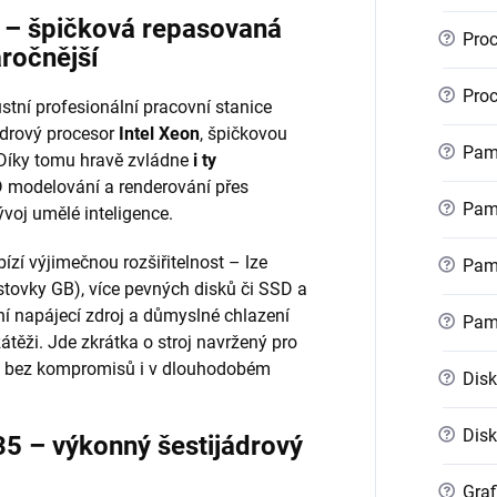
r – špičková repasovaná
?
Proc
áročnější
?
Proc
stní profesionální pracovní stanice
ádrový procesor
Intel Xeon
, špičkovou
?
Pamě
 Díky tomu hravě zvládne
i ty
 modelování a renderování přes
?
Pamě
voj umělé inteligence.
ízí výjimečnou rozšiřitelnost – lze
?
Pamě
stovky GB), více pevných disků či SSD a
ní napájecí zdroj a důmyslné chlazení
?
Pam
zátěži. Jde zkrátka o stroj navržený pro
kon bez kompromisů i v dlouhodobém
?
Disk
?
Disk
35 – výkonný šestijádrový
?
Graf