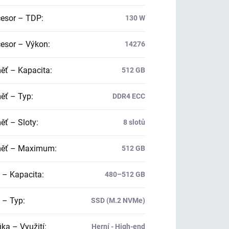
esor – TDP
:
130 W
esor – Výkon
:
14276
ť – Kapacita
:
512 GB
ť – Typ
:
DDR4 ECC
ť – Sloty
:
8 slotů
ěť – Maximum
:
512 GB
 – Kapacita
:
480–512 GB
 – Typ
:
SSD (M.2 NVMe)
ika – Využití
:
Herní - High-end