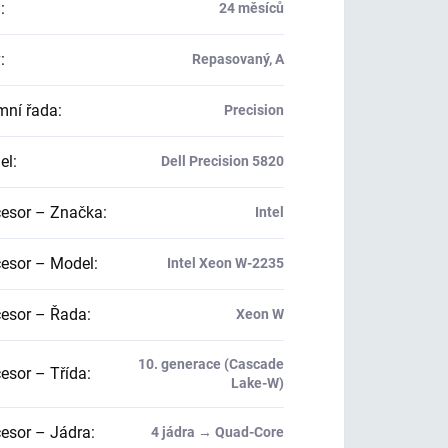
a
:
24 měsíců
v
:
Repasovaný, A
mní řada
:
Precision
el
:
Dell Precision 5820
esor – Značka
:
Intel
esor – Model
:
Intel Xeon W-2235
esor – Řada
:
Xeon W
10. generace (Cascade
esor – Třída
:
Lake-W)
esor – Jádra
:
4 jádra → Quad-Core