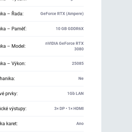
ika – Řada
:
GeForce RTX (Ampere)
ika – Paměť
:
10 GB GDDR6X
nVIDIA GeForce RTX
ika – Model
:
3080
ika – Výkon
:
25085
hanika
:
Ne
vé prvky
:
1Gb LAN
ické výstupy
:
3× DP • 1× HDMI
ka karet
:
Ano