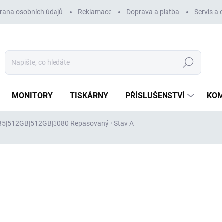
rana osobních údajů
Reklamace
Doprava a platba
Servis a
Hledat
MONITORY
TISKÁRNY
PŘÍSLUŠENSTVÍ
KO
2235|512GB|512GB|3080
Repasovaný • Stav A
ocení
ZNAČKA:
DELL
80 348 Kč
66 403 Kč
bez DPH
Měrná
VYPRODÁNO