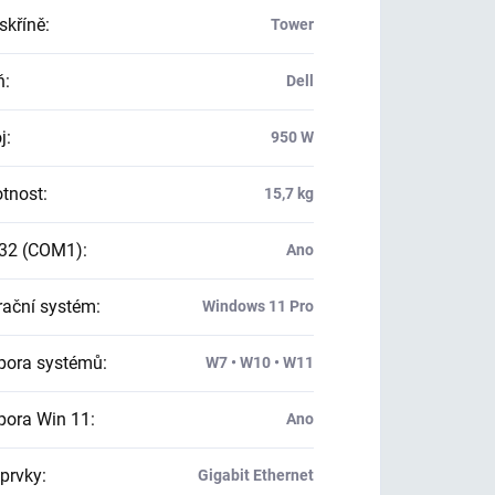
skříně
:
Tower
ň
:
Dell
j
:
950 W
tnost
:
15,7 kg
32 (COM1)
:
Ano
ační systém
:
Windows 11 Pro
ora systémů
:
W7 • W10 • W11
ora Win 11
:
Ano
 prvky
:
Gigabit Ethernet