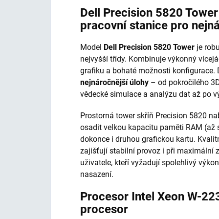
Dell Precision 5820 Towe
pracovní stanice pro nejn
Model
Dell Precision 5820 Tower
je robu
nejvyšší třídy. Kombinuje výkonný vícej
grafiku a bohaté možnosti konfigurace.
nejnáročnější úlohy
– od pokročilého 3D
vědecké simulace a analýzu dat až po vý
Prostorná tower skříň Precision 5820 nab
osadit velkou kapacitu paměti RAM (až 
dokonce i druhou grafickou kartu. Kvalit
zajišťují stabilní provoz i při maximální 
uživatele, kteří vyžadují spolehlivý vý
nasazení.
Procesor Intel Xeon W-22
procesor