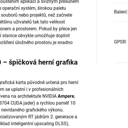
ouštěním aplikací a svižným přesunem
 operační systém, širokou paletu
Balení
:
souborů nebo projektů, než začnete
ětšinu uživatelů tak tato velikost
onem a prostorem. Pokud by přece jen
 stanice obvykle umožňuje doplnit
GPSR
:
 rozšíření úložného prostoru je snadno
– špičková herní grafika
grafická karta původně určená pro herní
se uplatní i v profesionálních
avena na architektuře NVIDIA
Ampere
,
r (8704 CUDA jader) a rychlou paměť 10
 nevídaného grafického výkonu.
cializovaným RT jádrům 2. generace a
íklad inteligentní upscaling DLSS),