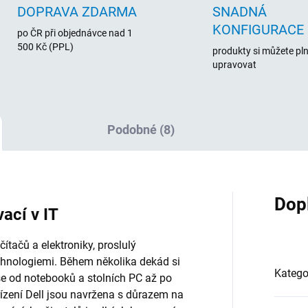
DOPRAVA ZDARMA
SNADNÁ
KONFIGURACE
po ČR při objednávce nad 1
500 Kč (PPL)
produkty si můžete pl
upravovat
Podobné (8)
Dop
vací v IT
tačů a elektroniky, proslulý
chnologiemi. Během několika dekád si
Katego
vše od notebooků a stolních PC až po
řízení Dell jsou navržena s důrazem na