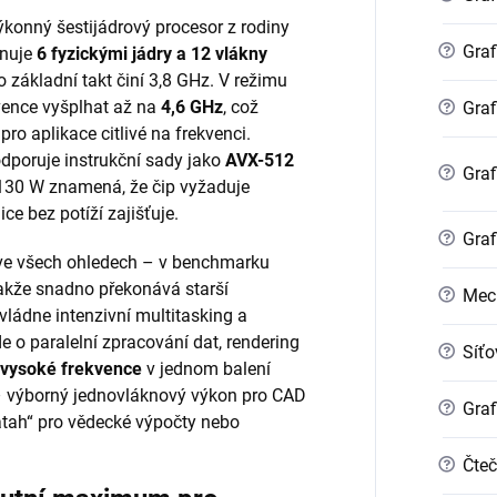
výkonný šestijádrový procesor z rodiny
?
Graf
onuje
6 fyzickými jádry a 12 vlákny
o základní takt činí 3,8 GHz. V režimu
vence vyšplhat až na
4,6 GHz
, což
?
Graf
pro aplikace citlivé na frekvenci.
dporuje instrukční sady jako
AVX-512
?
Graf
 130 W znamená, že čip vyžaduje
ice bez potíží zajišťuje.
?
Graf
ve všech ohledech – v benchmarku
akže snadno překonává starší
?
Mec
vládne intenzivní multitasking a
de o paralelní zpracování dat, rendering
?
Síťo
a vysoké frekvence
v jednom balení
– výborný jednovláknový výkon pro CAD
?
Graf
„zátah“ pro vědecké výpočty nebo
?
Čteč