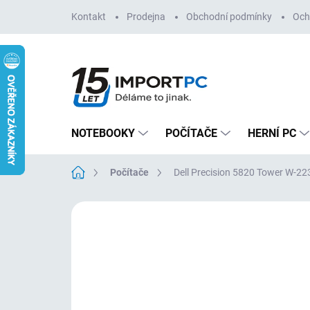
Přejít
Kontakt
Prodejna
Obchodní podmínky
Och
na
obsah
NOTEBOOKY
POČÍTAČE
HERNÍ PC
Domů
Počítače
Dell Precision 5820 Tower W-
Neohodnoceno
Podrobnosti hodn