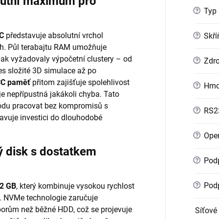
utní maximum pro
?
Typ 
C
představuje absolutní vrchol
?
Skří
ch. Půl terabajtu RAM umožňuje
inak vyžadovaly výpočetní clustery – od
?
Zdro
s složité 3D simulace až po
C paměť
přitom zajišťuje spolehlivost
?
Hmo
e je nepřípustná jakákoli chyba. Tato
odu pracovat bez kompromisů s
?
RS2
tavuje investici do dlouhodobé
?
Oper
 disk s dostatkem
?
Podp
?
Podp
2 GB
, který kombinuje vysokou rychlost
. NVMe technologie zaručuje
uborům než běžné HDD, což se projevuje
Síťové