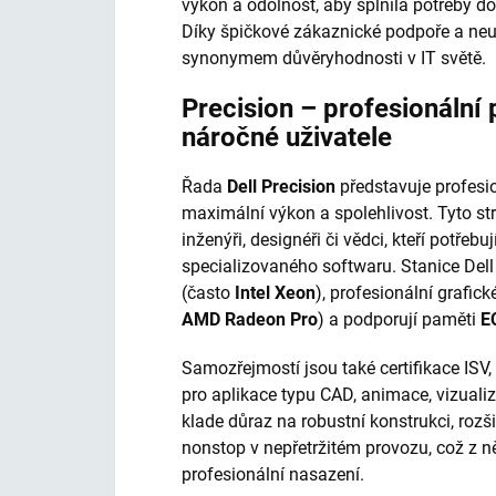
výkon a odolnost, aby splnila potřeby do
Díky špičkové zákaznické podpoře a neu
synonymem důvěryhodnosti v IT světě.
Precision – profesionální 
náročné uživatele
Řada
Dell Precision
představuje profesio
maximální výkon a spolehlivost. Tyto stro
inženýři, designéři či vědci, kteří potře
specializovaného softwaru. Stanice Dell
(často
Intel Xeon
), profesionální grafick
AMD Radeon Pro
) a podporují paměti
E
Samozřejmostí jsou také certifikace ISV,
pro aplikace typu CAD, animace, vizualiz
klade důraz na robustní konstrukci, rozš
nonstop v nepřetržitém provozu, což z něj
profesionální nasazení.