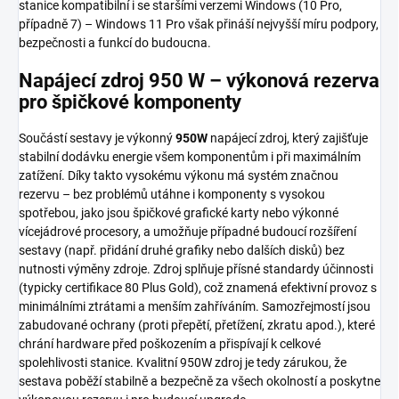
stanice kompatibilní i se staršími verzemi Windows (10 Pro,
případně 7) – Windows 11 Pro však přináší nejvyšší míru podpory,
bezpečnosti a funkcí do budoucna.
Napájecí zdroj 950 W – výkonová rezerva
pro špičkové komponenty
Součástí sestavy je výkonný
950W
napájecí zdroj, který zajišťuje
stabilní dodávku energie všem komponentům i při maximálním
zatížení. Díky takto vysokému výkonu má systém značnou
rezervu – bez problémů utáhne i komponenty s vysokou
spotřebou, jako jsou špičkové grafické karty nebo výkonné
vícejádrové procesory, a umožňuje případné budoucí rozšíření
sestavy (např. přidání druhé grafiky nebo dalších disků) bez
nutnosti výměny zdroje. Zdroj splňuje přísné standardy účinnosti
(typicky certifikace 80 Plus Gold), což znamená efektivní provoz s
minimálními ztrátami a menším zahříváním. Samozřejmostí jsou
zabudované ochrany (proti přepětí, přetížení, zkratu apod.), které
chrání hardware před poškozením a přispívají k celkové
spolehlivosti stanice. Kvalitní 950W zdroj je tedy zárukou, že
sestava poběží stabilně a bezpečně za všech okolností a poskytne