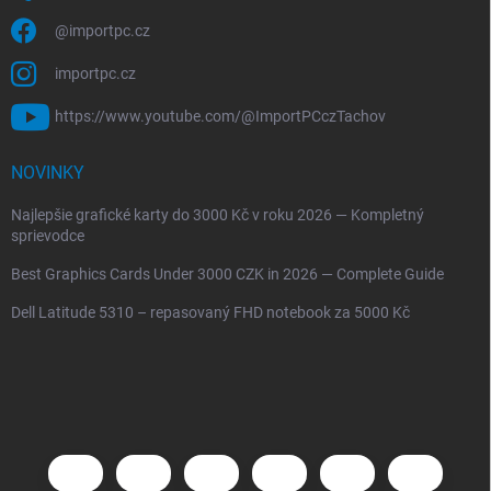
@importpc.cz
importpc.cz
https://www.youtube.com/@ImportPCczTachov
NOVINKY
Najlepšie grafické karty do 3000 Kč v roku 2026 — Kompletný
sprievodce
Best Graphics Cards Under 3000 CZK in 2026 — Complete Guide
Dell Latitude 5310 – repasovaný FHD notebook za 5000 Kč