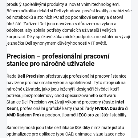
proslulý spolehlivými produkty a inovativními technologiemi.
Během několika dekád si Dell vybudoval pověst kvality a nabízí vše
od notebooků a stolních PC až po podnikové servery a datová
úložiště. Zařízení Dell jsou navržena s důrazem na výkon a
odolnost, aby splnila potřeby domácích uživatelů i velkých
korporací. Díky špičkové zákaznické podpoře a neustálému vývoji
je značka Dell synonymem důvěryhodnosti v IT světě.
Precision – profesionální pracovní
stanice pro náročné uživatele
Řada
Dell Precision
představuje profesionální pracovní stanice
navržené pro maximální výkon a spolehlivost. Tyto stroje cílí na
náročné uživatele, jako jsou inženýři, designéři či vědci, kteří
potřebují bezproblémový chod specializovaného softwaru.
Stanice Dell Precision využívají výkonné procesory (často
Intel
Xeon
), profesionální grafické karty (např. řady
NVIDIA Quadro
či
AMD Radeon Pro
) a podporují paměti
ECC
pro zajištění stability.
Samozřejmostí jsou také certifikace ISV, díky nimž máte jistotu
optimalizace pro aplikace typu CAD, animace, vizualizace nebo