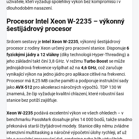
uživatele, kteří vyžadují spolehlivý výkon bez kompromisů i v
dlouhodobém nasazení.
Procesor Intel Xeon W-2235 – výkonný
šestijádrový procesor
Srdcem sestavy je
Intel Xeon W-2235
, výkonný šestijádrový
procesor z rodiny Xeon určený pro pracovní stanice. Disponuje
6
fyzickými jádry a 12 vlákny
(díky technologii Hyper-Threading) a
jeho základní takt činí 3,8 GHz. V režimu
Turbo Boost
se může
jednojádrová frekvence vyšplhat až na
4,6 GHz
, což zaručuje
vynikající výkon na jedno jádro pro aplikace citlivé na frekvenci.
Procesor má 8,25 MB cache paměti a podporuje instrukční sady
jako
AVX-512
pro akceleraci náročných výpočtů. TDP 130 W
znamená, že čip vyžaduje kvalitní chlazení, které robustní šasi
stanice bez potíží zajišťuje.
Xeon W-2235
podává excelentní výkon ve všech ohledech – v
benchmarku PassMark dosahuje přes 14 000 bodů, takže snadno
překonává starší čtyřjádrové modely. Stanice díky němu zvládne
intenzivní multitasking a náročné výpočetní úlohy rychleji, ať už
jde o paralelní zpracování dat, rendering nebo běh virtuálních