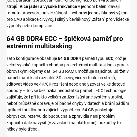
strojů.
Více jader a vysoké frekvence
v jednom balení dávají
tomuto procesoru univerzálnost – výborný jednovláknový výkon
pro CAD aplikace či vývoj, i silný vícevláknový „zátah“ pro vědecké
výpočty nebo kompilace.
64 GB DDR4 ECC – špičková paměť pro
extrémní multitasking
Tato konfigurace obsahuje
64 GB DDR4
paměti typu
ECC
, což je
velmi vysoká kapacita vhodná pro extrémní multitasking a práci s
obrovskými objemy dat. 64 GB RAM umožňuje najednou udržet v
paměti například rozsáhlé 3D scény, více virtuálních strojů,
editovat video ve 4K/8K rozlišení nebo analyzovat velké datové
soubory – to vše bez rizika nedostatku paměti. ECC technologie
zajišťuje, že i při takto velkém zatížení zůstane systém stabilní,
neboť průběžně opravuje případné chyby v datech a brání pádům
aplikací i při dlouhotrvajících výpočtech. 64 GB poskytuje
obrovskou rezervu do budoucna a zpravidla není problém
kapacitu dále navýšit (v závislosti na platformě), pokud by to
někdy bylo třeba.