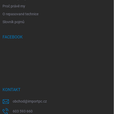
Proč právě my
O repasované technice
Slovník pojmů
FACEBOOK
KONTAKT
obchod
@
importpc.cz
603 593 660