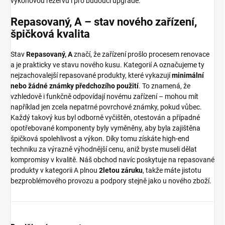
výkonovou rezervu i pro budoucí upgrade.
Repasovaný, A – stav nového zařízení,
špičková kvalita
Stav
Repasovaný, A
značí, že zařízení prošlo procesem renovace
a je prakticky ve stavu nového kusu. Kategorií A označujeme ty
nejzachovalejší repasované produkty, které vykazují
minimální
nebo žádné známky předchozího použití
. To znamená, že
vzhledově i funkčně odpovídají novému zařízení – mohou mít
například jen zcela nepatrné povrchové známky, pokud vůbec.
Každý takový kus byl odborně vyčištěn, otestován a případné
opotřebované komponenty byly vyměněny, aby byla zajištěna
špičková spolehlivost a výkon. Díky tomu získáte high-end
techniku za výrazně výhodnější cenu, aniž byste museli dělat
kompromisy v kvalitě. Náš obchod navíc poskytuje na repasované
produkty v kategorii A plnou
2letou záruku
, takže máte jistotu
bezproblémového provozu a podpory stejně jako u nového zboží.