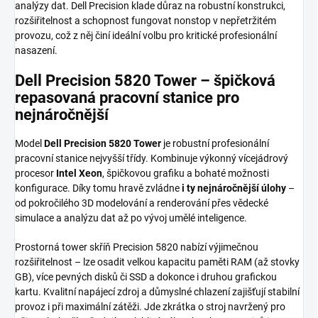
analýzy dat. Dell Precision klade důraz na robustní konstrukci,
rozšiřitelnost a schopnost fungovat nonstop v nepřetržitém
provozu, což z něj činí ideální volbu pro kritické profesionální
nasazení.
Dell Precision 5820 Tower – špičková
repasovaná pracovní stanice pro
nejnáročnější
Model
Dell Precision 5820 Tower
je robustní profesionální
pracovní stanice nejvyšší třídy. Kombinuje výkonný vícejádrový
procesor
Intel Xeon
, špičkovou grafiku a bohaté možnosti
konfigurace. Díky tomu hravě zvládne
i ty nejnáročnější úlohy
–
od pokročilého 3D modelování a renderování přes vědecké
simulace a analýzu dat až po vývoj umělé inteligence.
Prostorná tower skříň Precision 5820 nabízí výjimečnou
rozšiřitelnost – lze osadit velkou kapacitu paměti RAM (až stovky
GB), více pevných disků či SSD a dokonce i druhou grafickou
kartu. Kvalitní napájecí zdroj a důmyslné chlazení zajišťují stabilní
provoz i při maximální zátěži. Jde zkrátka o stroj navržený pro