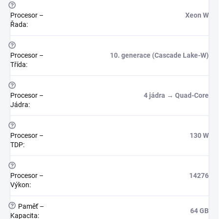
?
Procesor –
Xeon W
Řada
:
?
Procesor –
10. generace (Cascade Lake-W)
Třída
:
?
Procesor –
4 jádra → Quad-Core
Jádra
:
?
Procesor –
130 W
TDP
:
?
Procesor –
14276
Výkon
:
?
Paměť –
64 GB
Kapacita
: