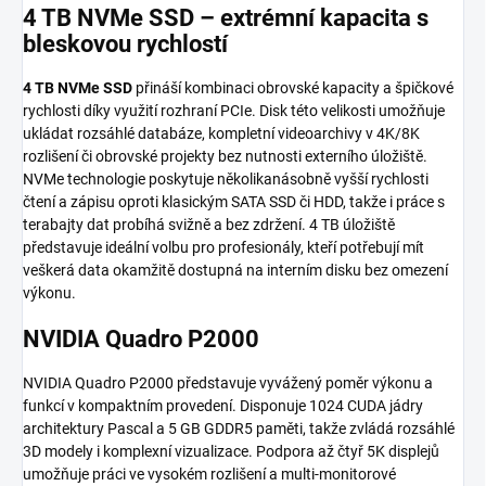
4 TB NVMe SSD – extrémní kapacita s
bleskovou rychlostí
4 TB NVMe SSD
přináší kombinaci obrovské kapacity a špičkové
rychlosti díky využití rozhraní PCIe. Disk této velikosti umožňuje
ukládat rozsáhlé databáze, kompletní videoarchivy v 4K/8K
rozlišení či obrovské projekty bez nutnosti externího úložiště.
NVMe technologie poskytuje několikanásobně vyšší rychlosti
čtení a zápisu oproti klasickým SATA SSD či HDD, takže i práce s
terabajty dat probíhá svižně a bez zdržení. 4 TB úložiště
představuje ideální volbu pro profesionály, kteří potřebují mít
veškerá data okamžitě dostupná na interním disku bez omezení
výkonu.
NVIDIA Quadro P2000
NVIDIA Quadro P2000 představuje vyvážený poměr výkonu a
funkcí v kompaktním provedení. Disponuje 1024 CUDA jádry
architektury Pascal a 5 GB GDDR5 paměti, takže zvládá rozsáhlé
3D modely i komplexní vizualizace. Podpora až čtyř 5K displejů
umožňuje práci ve vysokém rozlišení a multi-monitorové