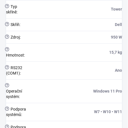
?
Typ
Tower
skříně
:
?
Skříň
:
Dell
?
Zdroj
:
950 W
?
15,7 kg
Hmotnost
:
?
RS232
Ano
(COM1)
:
?
Operační
Windows 11 Pro
systém
:
?
Podpora
W7 • W10 • W11
systémů
:
?
Podpora