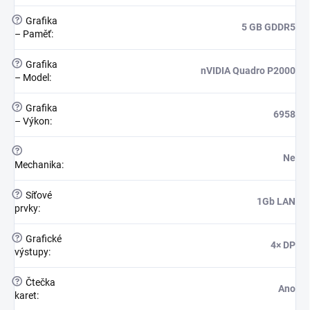
?
Grafika
5 GB GDDR5
– Paměť
:
?
Grafika
nVIDIA Quadro P2000
– Model
:
?
Grafika
6958
– Výkon
:
?
Ne
Mechanika
:
?
Síťové
1Gb LAN
prvky
:
?
Grafické
4× DP
výstupy
:
?
Čtečka
Ano
karet
: