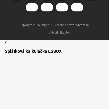
Copyright 2026
ImportPC
. Všechna práva vyhrazena.
Vytvořil Shoptet
×
Splátková kalkulačka ESSOX