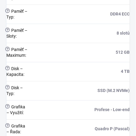
?
Paměť –
DDR4 ECC
Typ
:
?
Paměť –
8 slotů
Sloty
:
?
Paměť –
512 GB
Maximum
:
?
Disk –
4 TB
Kapacita
:
?
Disk –
SSD (M.2 NVMe)
Typ
:
?
Grafika
Profese - Low-end
– Využití
:
?
Grafika
Quadro P (Pascal)
– Řada
: