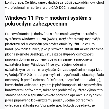
konfigurace. Certifikované ovladače zaručují bezproblémový chod
v profesionálním softwaru pro CAD, DCC i vizualizace.
Windows 11 Pro – moderní systém s
pokročilým zabezpečením
Pracovní stanice je dodávána s předinstalovaným operačním
systémem
Windows 11 Pro
(64bit), který představuje nejnovější
platformu od Microsoftu pro profesionální využití. Edice Pro
nabízí pokročilé funkce, jako je šifrování disků
BitLocker
, vzdálená
plocha (Remote Desktop), virtualizace
Hyper-V
či možnosti
připojení do firemní domény, což ocení zejména náročnější
uživatelé a firmy. Windows 11 se vyznačuje moderním
uživatelským rozhraním a vylepšeným zabezpečením – například
vyžaduje TPM 2.0 modul pro zvýšení bezpečnosti a obsahuje řadu
ochranných prvků (Microsoft Defender, bezpečné bootování aj.),
které chrání vaše data. Systém je plně kompatibilní s nejnovějším
hardwarem i softwarem, takže bez problémů využijete výkon této
stanice naplno a spustíte veškeré potřebné aplikace. Po vybalení
je vše připraveno k okamžitému použití, včetně potřebných
ovladačů a aktualizací. V případě specifických požadavků je