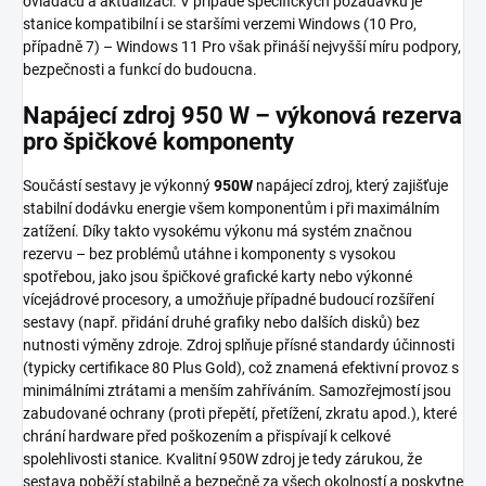
ovladačů a aktualizací. V případě specifických požadavků je
stanice kompatibilní i se staršími verzemi Windows (10 Pro,
případně 7) – Windows 11 Pro však přináší nejvyšší míru podpory,
bezpečnosti a funkcí do budoucna.
Napájecí zdroj 950 W – výkonová rezerva
pro špičkové komponenty
Součástí sestavy je výkonný
950W
napájecí zdroj, který zajišťuje
stabilní dodávku energie všem komponentům i při maximálním
zatížení. Díky takto vysokému výkonu má systém značnou
rezervu – bez problémů utáhne i komponenty s vysokou
spotřebou, jako jsou špičkové grafické karty nebo výkonné
vícejádrové procesory, a umožňuje případné budoucí rozšíření
sestavy (např. přidání druhé grafiky nebo dalších disků) bez
nutnosti výměny zdroje. Zdroj splňuje přísné standardy účinnosti
(typicky certifikace 80 Plus Gold), což znamená efektivní provoz s
minimálními ztrátami a menším zahříváním. Samozřejmostí jsou
zabudované ochrany (proti přepětí, přetížení, zkratu apod.), které
chrání hardware před poškozením a přispívají k celkové
spolehlivosti stanice. Kvalitní 950W zdroj je tedy zárukou, že
sestava poběží stabilně a bezpečně za všech okolností a poskytne