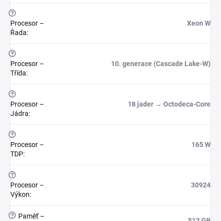
?
Procesor –
Xeon W
Řada
:
?
Procesor –
10. generace (Cascade Lake-W)
Třída
:
?
Procesor –
18 jader → Octodeca-Core
Jádra
:
?
Procesor –
165 W
TDP
:
?
Procesor –
30924
Výkon
:
?
Paměť –
512 GB