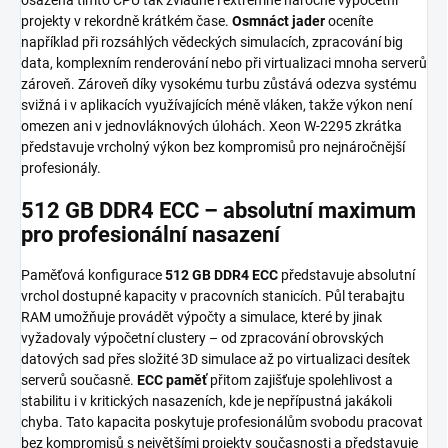
projekty v rekordně krátkém čase.
Osmnáct jader
oceníte
například při rozsáhlých vědeckých simulacích, zpracování big
data, komplexním renderování nebo při virtualizaci mnoha serverů
zároveň. Zároveň díky vysokému turbu zůstává odezva systému
svižná i v aplikacích využívajících méně vláken, takže výkon není
omezen ani v jednovláknových úlohách. Xeon W-2295 zkrátka
představuje vrcholný výkon bez kompromisů pro nejnáročnější
profesionály.
512 GB DDR4 ECC – absolutní maximum
pro profesionální nasazení
Paměťová konfigurace
512 GB DDR4 ECC
představuje absolutní
vrchol dostupné kapacity v pracovních stanicích. Půl terabajtu
RAM umožňuje provádět výpočty a simulace, které by jinak
vyžadovaly výpočetní clustery – od zpracování obrovských
datových sad přes složité 3D simulace až po virtualizaci desítek
serverů současně.
ECC paměť
přitom zajišťuje spolehlivost a
stabilitu i v kritických nasazeních, kde je nepřípustná jakákoli
chyba. Tato kapacita poskytuje profesionálům svobodu pracovat
bez kompromisů s největšími projekty současnosti a představuje