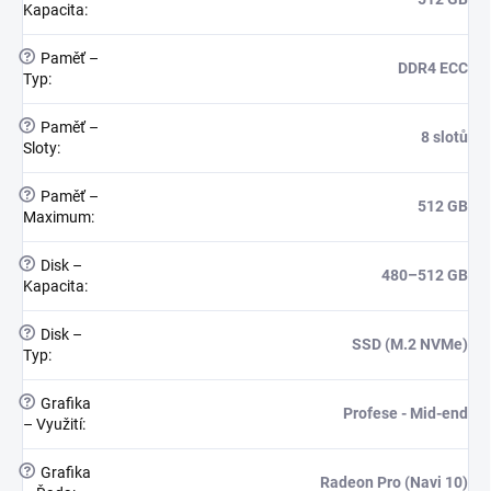
Kapacita
:
?
Paměť –
DDR4 ECC
Typ
:
?
Paměť –
8 slotů
Sloty
:
?
Paměť –
512 GB
Maximum
:
?
Disk –
480–512 GB
Kapacita
:
?
Disk –
SSD (M.2 NVMe)
Typ
:
?
Grafika
Profese - Mid-end
– Využití
:
?
Grafika
Radeon Pro (Navi 10)