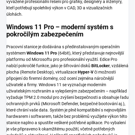
vyvážené profesionální řešení pro grafiky, designéry a inženýry,
kteří potřebují spolehlivý výkon v CAD, 3D a vizualizačních
úlohách.
Windows 11 Pro – moderní systém s
pokročilým zabezpečením
Pracovní stanice je dodávána s předinstalovaným operačním
systémem
Windows 11 Pro
(64bit), který představuje nejnovější
platformu od Microsoftu pro profesionální využití. Edice Pro
nabízí pokročilé funkce, jako je šifrování disků
BitLocker
, vzdálená
plocha (Remote Desktop), virtualizace
Hyper-V
či možnosti
připojení do firemní domény, což ocení zejména náročnější
uživatelé a firmy. Windows 11 se vyznačuje moderním
uživatelským rozhraním a vylepšeným zabezpečením – například
vyžaduje TPM 2.0 modul pro zvýšení bezpečnosti a obsahuje řadu
ochranných prvků (Microsoft Defender, bezpečné bootování aj.),
které chrání vaše data. Systém je plně kompatibilní s nejnovějším
hardwarem i softwarem, takže bez problémů využijete výkon této
stanice naplno a spustíte veškeré potřebné aplikace. Po vybalení
je vše připraveno k okamžitému použití, včetně potřebných