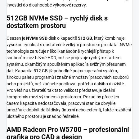
investici do dlouhodobé výkonové rezervy.
512GB NVMe SSD – rychlý disk s
dostatkem prostoru
Osazen je
NVMe SSD
disk o kapacitě
512 GB
, který kombinuje
vysokou rychlost s dostatečně velkým prostorem pro data. NVMe
technologie zaručuje několikanásobně rychlejší přístup k
souborům než běžné HDD, což se projevuje rychlým startem
systému, okamžitým spouštěním aplikací a svižným přesunem
dat. Kapacita 512 GB již pohodlně pojme operační systém,
širokou paletu programů i značné množství pracovních souborů
nebo projektů, než začnete pociťovat potřebu dalšího úložiště.
Pro většinu uživatelů tak tato velikost představuje ideální
kompromis mezi výkonem a prostorem. Pokud by přece jen
časem kapacita nedostačovala, pracovní stanice obvykle
umožňuje doplnit další disky (interní nebo externí), takže rozšíření
úložného prostoru je snadno řešitelné.
AMD Radeon Pro W5700 – profesionální
grafika pro CAD a design