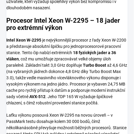
uživatele, kteří vyžadují spolehlivý výkon bez kompromisů i v
dlouhodobém nasazení.
Procesor Intel Xeon W-2295 – 18 jader
pro extrémní výkon
Intel Xeon W-2295
je nejvýkonnější procesor z řady Xeon W-2200
a představuje absolutní špičku pro jednoprocesorové pracovní
stanice. Tento čip nabízí extrémních
18 fyzických jader a 36
vláken
, což mu umožňuje zpracovávat velké objemy úloh
paralelně. Základní takt 3,0 GHz doplňuje
Turbo Boost
až 4,6 GHz
(na vybraných jádrech dokonce 4,8 GHz díky Turbo Boost Max
3.0), takže vedle masivního vícevláknového výkonu disponuje i
vysokým výkonem na jedno jádro. Procesor je vybaven 24,75 MB
cache pro rychlý přístup k datům a podporuje moderní instrukční
sady včetně
AVX-512
. Jeho TDP 165 W vyžaduje špičkové
chlazení, s čímž robustní provedení stanice počítá.
Laťku výkonu posouvá Xeon W-2295 na novou úroveň – v
PassMark testu dosahuje kolem 30 000 bodů, čímž
několikanásobně převyšuje možnosti běžných procesorů. Stanice
osazená tímto CPU tak zvládne i extrémně náročné výpočetní