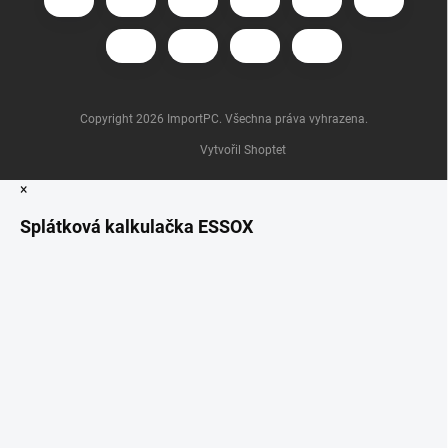
Copyright 2026
ImportPC
. Všechna práva vyhrazena.
Vytvořil Shoptet
×
Splátková kalkulačka ESSOX