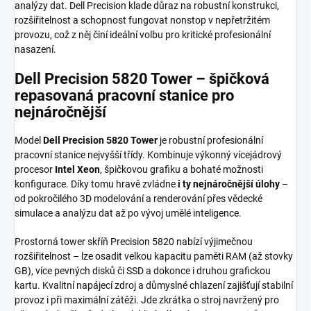
analýzy dat. Dell Precision klade důraz na robustní konstrukci,
rozšiřitelnost a schopnost fungovat nonstop v nepřetržitém
provozu, což z něj činí ideální volbu pro kritické profesionální
nasazení.
Dell Precision 5820 Tower – špičková
repasovaná pracovní stanice pro
nejnáročnější
Model
Dell Precision 5820 Tower
je robustní profesionální
pracovní stanice nejvyšší třídy. Kombinuje výkonný vícejádrový
procesor
Intel Xeon
, špičkovou grafiku a bohaté možnosti
konfigurace. Díky tomu hravě zvládne
i ty nejnáročnější úlohy
–
od pokročilého 3D modelování a renderování přes vědecké
simulace a analýzu dat až po vývoj umělé inteligence.
Prostorná tower skříň Precision 5820 nabízí výjimečnou
rozšiřitelnost – lze osadit velkou kapacitu paměti RAM (až stovky
GB), více pevných disků či SSD a dokonce i druhou grafickou
kartu. Kvalitní napájecí zdroj a důmyslné chlazení zajišťují stabilní
provoz i při maximální zátěži. Jde zkrátka o stroj navržený pro