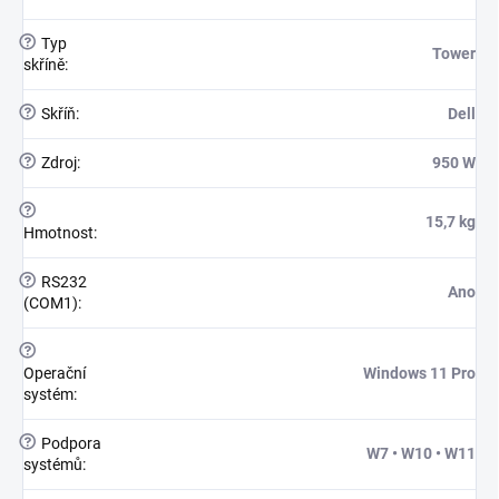
?
Typ
Tower
skříně
:
?
Skříň
:
Dell
?
Zdroj
:
950 W
?
15,7 kg
Hmotnost
:
?
RS232
Ano
(COM1)
:
?
Operační
Windows 11 Pro
systém
:
?
Podpora
W7 • W10 • W11
systémů
: