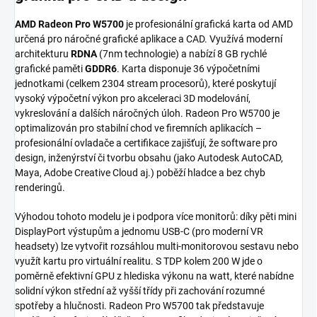
AMD Radeon Pro W5700
je profesionální grafická karta od AMD
určená pro náročné grafické aplikace a CAD. Využívá moderní
architekturu
RDNA
(7nm technologie) a nabízí 8 GB rychlé
grafické paměti
GDDR6
. Karta disponuje 36 výpočetními
jednotkami (celkem 2304 stream procesorů), které poskytují
vysoký výpočetní výkon pro akceleraci 3D modelování,
vykreslování a dalších náročných úloh. Radeon Pro W5700 je
optimalizován pro stabilní chod ve firemních aplikacích –
profesionální ovladače a certifikace zajišťují, že software pro
design, inženýrství či tvorbu obsahu (jako Autodesk AutoCAD,
Maya, Adobe Creative Cloud aj.) poběží hladce a bez chyb
renderingů.
Výhodou tohoto modelu je i podpora více monitorů: díky pěti mini
DisplayPort výstupům a jednomu USB-C (pro moderní VR
headsety) lze vytvořit rozsáhlou multi-monitorovou sestavu nebo
využít kartu pro virtuální realitu. S TDP kolem 200 W jde o
poměrně efektivní GPU z hlediska výkonu na watt, které nabídne
solidní výkon střední až vyšší třídy při zachování rozumné
spotřeby a hlučnosti. Radeon Pro W5700 tak představuje