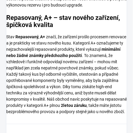
výkonovou rezervu i pro budoucí upgrade.
Repasovaný, A+ – stav nového zařízení,
špičková kvalita
Stav
Repasovaný, A+
značí, že zařízení prošlo procesem renovace
a je prakticky ve stavu nového kusu. Kategorií A+ označujeme ty
nejzachovalejší repasované produkty, které vykazují
minimální
nebo žádné známky předchozího použití
. To znamená, že
vzhledově i funkčně odpovídají novému zařízení – mohou mít
například jen zcela nepatrné povrchové známky, pokud vůbec.
Každý takový kus byl odborně vyčištěn, otestován a případné
opotřebované komponenty byly vyměněny, aby byla zajištěna
špičková spolehlivost a výkon. Díky tomu získáte high-end
techniku za výrazně výhodnější cenu, aniž byste museli dělat
kompromisy v kvalitě. Náš obchod navíc poskytuje na repasované
produkty v kategorii A+ plnou
2letou záruku
, takže máte jistotu
bezproblémového provozu a podpory stejně jako u nového zboží.