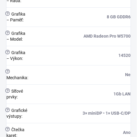
– Řada
:
?
Grafika
8 GB GDDR6
– Paměť
:
?
Grafika
AMD Radeon Pro W5700
– Model
:
?
Grafika
14520
– Výkon
:
?
Ne
Mechanika
:
?
Síťové
1Gb LAN
prvky
:
?
Grafické
3× miniDP • 1× USB-C/DP
výstupy
:
?
Čtečka
Ano
karet
: