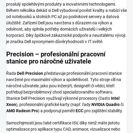
proslulý spolehlivými produkty a inovativními technologiemi.
Během několika dekád si Dell vybudoval pověst kvality a nabízí vše
od notebooků a stolních PC až po podnikové servery a datová
úložiště. Zařízení Dell jsou navržena s důrazem na výkon a
odolnost, aby splnila potřeby domácích uživatelů i velkých
korporací. Díky špičkové zákaznické podpoře a neustálému vývoji
je značka Dell synonymem důvěryhodnosti v IT světě.
Precision – profesionální pracovní
stanice pro náročné uživatele
Řada
Dell Precision
představuje profesionální pracovní stanice
navržené pro maximální výkon a spolehlivost. Tyto stroje cílí na
náročné uživatele, jako jsou inženýři, designéři či vědci, kteří
potřebují bezproblémový chod specializovaného softwaru.
Stanice Dell Precision využívají výkonné procesory (často
Intel
Xeon
), profesionální grafické karty (např. řady
NVIDIA Quadro
či
AMD Radeon Pro
) a podporují paměti
ECC
pro zajištění stability.
Samozřejmostí jsou také certifikace ISV, díky nimž máte jistotu
optimalizace pro aplikace typu CAD, animace, vizualizace nebo