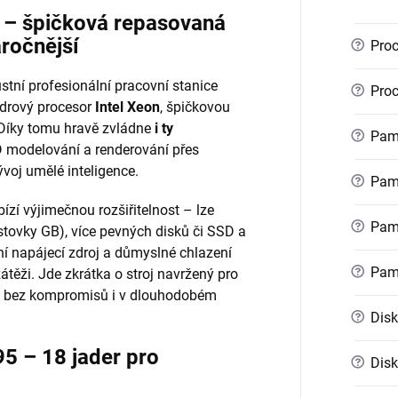
r – špičková repasovaná
áročnější
?
Proc
stní profesionální pracovní stanice
?
Proc
ádrový procesor
Intel Xeon
, špičkovou
 Díky tomu hravě zvládne
i ty
?
Pamě
 modelování a renderování přes
voj umělé inteligence.
?
Pamě
ízí výjimečnou rozšiřitelnost – lze
?
Pamě
stovky GB), více pevných disků či SSD a
ní napájecí zdroj a důmyslné chlazení
?
Pam
zátěži. Jde zkrátka o stroj navržený pro
kon bez kompromisů i v dlouhodobém
?
Disk
5 – 18 jader pro
?
Disk