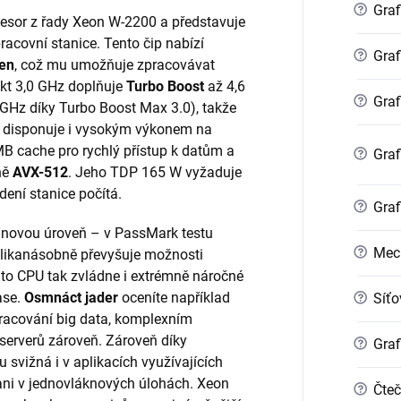
?
Graf
cesor z řady Xeon W-2200 a představuje
racovní stanice. Tento čip nabízí
?
Graf
ken
, což mu umožňuje zpracovávat
akt 3,0 GHz doplňuje
Turbo Boost
až 4,6
?
Graf
GHz díky Turbo Boost Max 3.0), takže
 disponuje i vysokým výkonem na
MB cache pro rychlý přístup k datům a
?
Graf
ně
AVX-512
. Jeho TDP 165 W vyžaduje
dení stanice počítá.
?
Graf
novou úroveň – v PassMark testu
?
Mec
likanásobně převyšuje možnosti
to CPU tak zvládne i extrémně náročné
ase.
Osmnáct jader
oceníte například
?
Síťo
pracování big data, komplexním
 serverů zároveň. Zároveň díky
?
Graf
svižná i v aplikacích využívajících
ani v jednovláknových úlohách. Xeon
?
Čteč