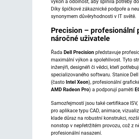
výkon a odolnost, aby splnila potřeby do
Díky špičkové zákaznické podpoře a neu
synonymem důvěryhodnosti v IT světě.
Precision – profesionální 
náročné uživatele
Řada
Dell Precision
představuje profesio
maximální výkon a spolehlivost. Tyto stro
inženýři, designéři či vědci, kteří potře
specializovaného softwaru. Stanice Dell
(často
Intel Xeon
), profesionální grafick
AMD Radeon Pro
) a podporují paměti
E
Samozřejmostí jsou také certifikace ISV,
pro aplikace typu CAD, animace, vizualiz
klade důraz na robustní konstrukci, rozš
nonstop v nepřetržitém provozu, což z něj
profesionální nasazení.