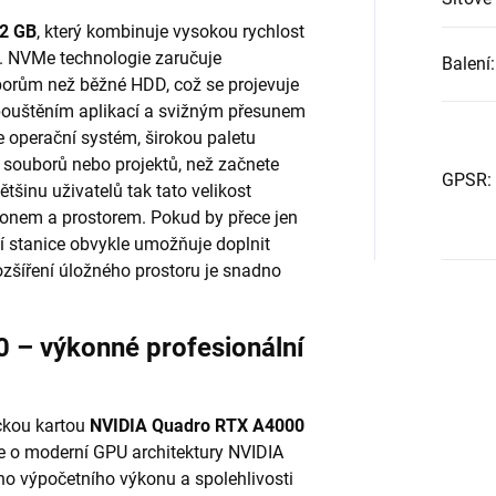
2 GB
, který kombinuje vysokou rychlost
. NVMe technologie zaručuje
Balení
:
uborům než běžné HDD, což se projevuje
ouštěním aplikací a svižným přesunem
 operační systém, širokou paletu
souborů nebo projektů, než začnete
GPSR
:
ětšinu uživatelů tak tato velikost
onem a prostorem. Pokud by přece jen
 stanice obvykle umožňuje doplnit
 rozšíření úložného prostoru je snadno
 – výkonné profesionální
ickou kartou
NVIDIA Quadro RTX A4000
de o moderní GPU architektury NVIDIA
ho výpočetního výkonu a spolehlivosti