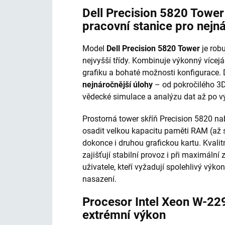
Dell Precision 5820 Towe
pracovní stanice pro nejn
Model
Dell Precision 5820 Tower
je robu
nejvyšší třídy. Kombinuje výkonný vícej
grafiku a bohaté možnosti konfigurace.
nejnáročnější úlohy
– od pokročilého 3D
vědecké simulace a analýzu dat až po vý
Prostorná tower skříň Precision 5820 nab
osadit velkou kapacitu paměti RAM (až 
dokonce i druhou grafickou kartu. Kvalit
zajišťují stabilní provoz i při maximální 
uživatele, kteří vyžadují spolehlivý vý
nasazení.
Procesor Intel Xeon W-229
extrémní výkon