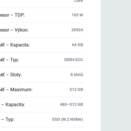
Core
esor – TDP
:
165 W
esor – Výkon
:
30924
ť – Kapacita
:
64 GB
ť – Typ
:
DDR4 ECC
ť – Sloty
:
8 slotů
ěť – Maximum
:
512 GB
 – Kapacita
:
480–512 GB
 – Typ
:
SSD (M.2 NVMe)