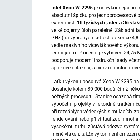
Intel Xeon W-2295
je nejvýkonnější pro
absolutní špičku pro jednoprocesorové p
extrémních
18 fyzických jader a 36 vlá
velké objemy úloh paralelně. Základní t
GHz (na vybraných jádrech dokonce 4,8 
vedle masivního vícevláknového výkonu
jedno jádro. Procesor je vybaven 24,75 
podporuje moderní instrukční sady včet
špičkové chlazení, s čímž robustní prove
Laťku výkonu posouvá Xeon W-2295 na 
dosahuje kolem 30 000 bodů, čímž něko
běžných procesorů. Stanice osazená tím
výpočetní projekty v rekordně krátkém č
při rozsáhlých vědeckých simulacích, z
renderování nebo při virtualizaci mnoha
vysokému turbu zůstává odezva systému 
méně vláken, takže výkon není omezen 