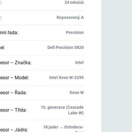
a
:
24 měsíců
v
:
Repasovaný, A
mní řada
:
Precision
el
:
Dell Precision 5820
esor – Značka
:
Intel
esor – Model
:
Intel Xeon W-2295
esor – Řada
:
Xeon W
10. generace (Cascade
esor – Třída
:
Lake-W)
18 jader → Octodeca-
esor – Jádra
: