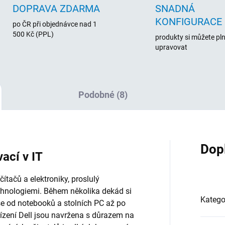
DOPRAVA ZDARMA
SNADNÁ
KONFIGURACE
po ČR při objednávce nad 1
500 Kč (PPL)
produkty si můžete pl
upravovat
Podobné (8)
Dop
vací v IT
tačů a elektroniky, proslulý
chnologiemi. Během několika dekád si
Katego
vše od notebooků a stolních PC až po
řízení Dell jsou navržena s důrazem na