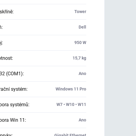
skříně
:
Tower
ň
:
Dell
j
:
950 W
tnost
:
15,7 kg
32 (COM1)
:
Ano
ační systém
:
Windows 11 Pro
ora systémů
:
W7 • W10 • W11
ora Win 11
:
Ano
 prvky
:
Gigabit Ethernet