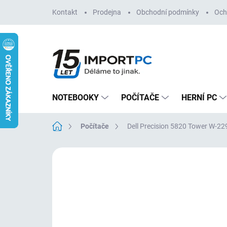
Přejít
Kontakt
Prodejna
Obchodní podmínky
Och
na
obsah
NOTEBOOKY
POČÍTAČE
HERNÍ PC
Domů
Počítače
Dell Precision 5820 Tower W-
Neohodnoceno
Podrobnosti hodn