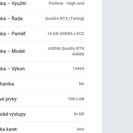
ika – Využití
:
Profese - High-end
ika – Řada
:
Quadro RTX (Turing)
ika – Paměť
:
16 GB GDDR6 s ECC
nVIDIA Quadro RTX
ika – Model
:
A4000
ika – Výkon
:
19469
hanika
:
Ne
vé prvky
:
1Gb LAN
ické výstupy
:
4× DP
ka karet
:
Ano