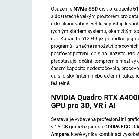
Osazen je
NVMe SSD
disk o kapacitě
51
s dostatečně velkým prostorem pro data
několikanásobně rychlejší přístup k so
rychlým startem systému, okamžitým sp
dat. Kapacita 512 GB již pohodlně pojme
programů i značné množství pracovních 
pociťovat potřebu dalšího úložiště. Pro v
představuje ideální kompromis mezi výk
časem kapacita nedostačovala, pracovní
další disky (interní nebo externí), takže
řešitelné.
NVIDIA Quadro RTX A4000
GPU pro 3D, VR i AI
Sestava je vybavena profesionální graf
s 16 GB grafické paměti
GDDR6 ECC
. J
Ampere
, které vyniká kombinací vysoké