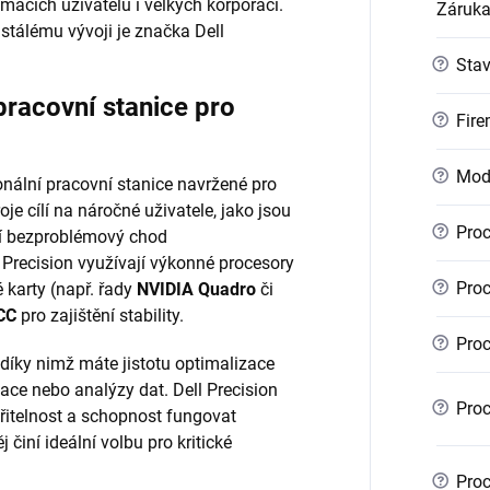
mácích uživatelů i velkých korporací.
Záruk
stálému vývoji je značka Dell
?
Sta
pracovní stanice pro
?
Fire
?
Mod
nální pracovní stanice navržené pro
je cílí na náročné uživatele, jako jsou
?
Proc
bují bezproblémový chod
 Precision využívají výkonné procesory
?
Proc
é karty (např. řady
NVIDIA Quadro
či
CC
pro zajištění stability.
?
Proc
 díky nimž máte jistotu optimalizace
ace nebo analýzy dat. Dell Precision
?
Proc
iřitelnost a schopnost fungovat
 činí ideální volbu pro kritické
?
Proc