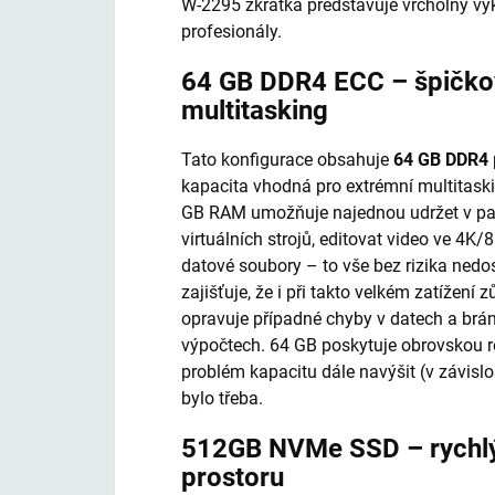
W-2295 zkrátka představuje vrcholný vý
profesionály.
64 GB DDR4 ECC – špičko
multitasking
Tato konfigurace obsahuje
64 GB DDR4
kapacita vhodná pro extrémní multitask
GB RAM umožňuje najednou udržet v pamě
virtuálních strojů, editovat video ve 4K/
datové soubory – to vše bez rizika nedo
zajišťuje, že i při takto velkém zatížení
opravuje případné chyby v datech a brání
výpočtech. 64 GB poskytuje obrovskou r
problém kapacitu dále navýšit (v závislo
bylo třeba.
512GB NVMe SSD – rychlý
prostoru