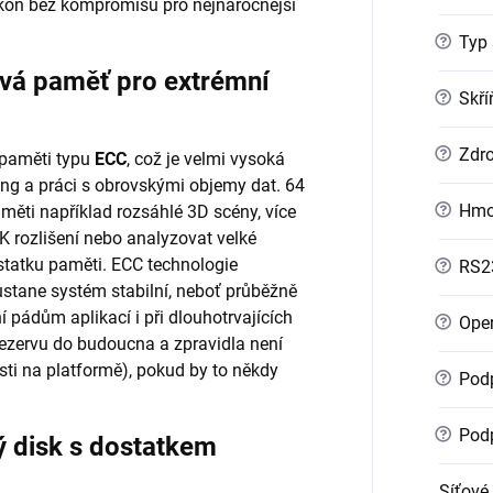
kon bez kompromisů pro nejnáročnější
?
Typ 
vá paměť pro extrémní
?
Skří
?
Zdro
paměti typu
ECC
, což je velmi vysoká
ing a práci s obrovskými objemy dat. 64
?
Hmo
ti například rozsáhlé 3D scény, více
8K rozlišení nebo analyzovat velké
statku paměti. ECC technologie
?
RS2
 zůstane systém stabilní, neboť průběžně
 pádům aplikací i při dlouhotrvajících
?
Oper
ezervu do budoucna a zpravidla není
sti na platformě), pokud by to někdy
?
Podp
?
Podp
 disk s dostatkem
Síťové