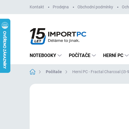
Přejít
Kontakt
Prodejna
Obchodní podmínky
Och
na
obsah
NOTEBOOKY
POČÍTAČE
HERNÍ PC
Domů
Počítače
Herní PC - Fractal Charcoal (
Neohodnoceno
Podrobnosti hodn
NOVINKA