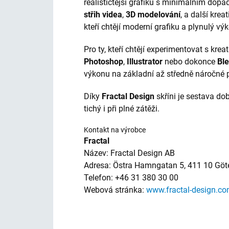
realističtější grafiku s minimálním dop
střih videa
,
3D modelování
, a další krea
kteří chtějí moderní grafiku a plynulý v
Pro ty, kteří chtějí experimentovat s kre
Photoshop
,
Illustrator
nebo dokonce
Bl
výkonu na základní až středně náročné p
Díky
Fractal Design
skříni je sestava do
tichý i při plné zátěži.
Kontakt na výrobce
Fractal
Název: Fractal Design AB
Adresa: Östra Hamngatan 5, 411 10 Göt
Telefon: +46 31 380 30 00
Webová stránka:
www.fractal-design.c