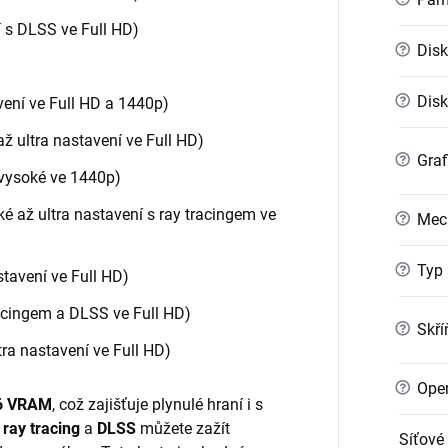
 s DLSS ve Full HD)
?
Disk
?
Disk
ení ve Full HD a 1440p)
ž ultra nastavení ve Full HD)
?
Graf
, vysoké ve 1440p)
é až ultra nastavení s ray tracingem ve
?
Mec
?
Typ 
stavení ve Full HD)
racingem a DLSS ve Full HD)
?
Skří
tra nastavení ve Full HD)
?
Oper
6 VRAM
, což zajišťuje plynulé hraní i s
i
ray tracing
a
DLSS
můžete zažít
Síťové