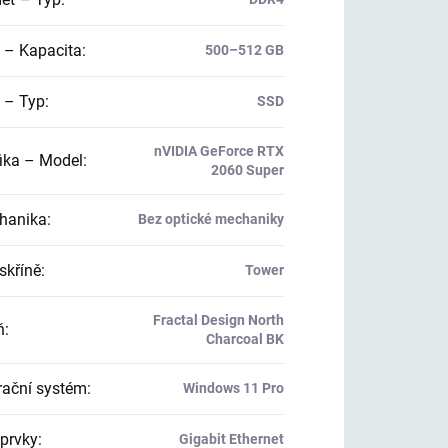
 – Kapacita
:
500–512 GB
 – Typ
:
SSD
nVIDIA GeForce RTX
ika – Model
:
2060 Super
hanika
:
Bez optické mechaniky
skříně
:
Tower
Fractal Design North
ň
:
Charcoal BK
ační systém
:
Windows 11 Pro
 prvky
:
Gigabit Ethernet