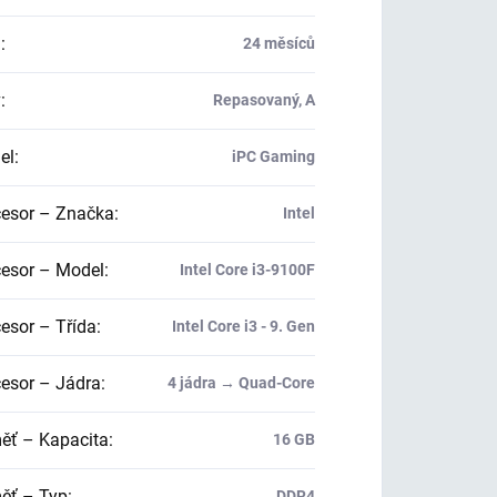
a
:
24 měsíců
v
:
Repasovaný, A
el
:
iPC Gaming
esor – Značka
:
Intel
esor – Model
:
Intel Core i3-9100F
esor – Třída
:
Intel Core i3 - 9. Gen
esor – Jádra
:
4 jádra → Quad-Core
ť – Kapacita
:
16 GB
ť – Typ
:
DDR4