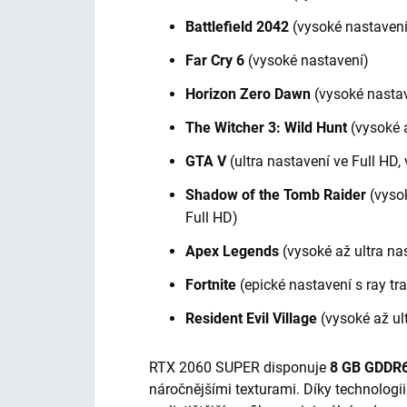
Battlefield 2042
(vysoké nastavení
Far Cry 6
(vysoké nastavení)
Horizon Zero Dawn
(vysoké nastav
The Witcher 3: Wild Hunt
(vysoké a
GTA V
(ultra nastavení ve Full HD
Shadow of the Tomb Raider
(vysok
Full HD)
Apex Legends
(vysoké až ultra na
Fortnite
(epické nastavení s ray t
Resident Evil Village
(vysoké až ul
RTX 2060 SUPER disponuje
8 GB GDDR
náročnějšími texturami. Díky technologi