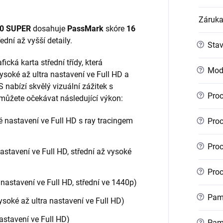
Záruk
60 SUPER
dosahuje
PassMark
skóre
16
řední až vyšší detaily.
?
Sta
fická karta střední třídy, která
?
Mod
soké až ultra nastavení ve Full HD a
nabízí skvělý vizuální zážitek s
?
Proc
ůžete očekávat následující výkon:
é nastavení ve Full HD s ray tracingem
?
Proc
?
Proc
astavení ve Full HD, střední až vysoké
?
Proc
nastavení ve Full HD, střední ve 1440p)
?
Pamě
ysoké až ultra nastavení ve Full HD)
astavení ve Full HD)
?
Pamě