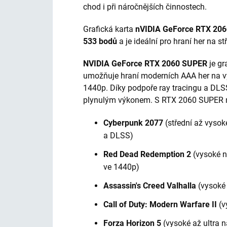
chod i při náročnějších činnostech.
Grafická karta
nVIDIA GeForce RTX 20
533 bodů
a je ideální pro hraní her na st
NVIDIA GeForce RTX 2060 SUPER
je gra
umožňuje hraní moderních AAA her na vy
1440p. Díky podpoře ray tracingu a DLSS 
plynulým výkonem. S RTX 2060 SUPER m
Cyberpunk 2077
(střední až vysok
a DLSS)
Red Dead Redemption 2
(vysoké n
ve 1440p)
Assassin's Creed Valhalla
(vysoké 
Call of Duty: Modern Warfare II
(v
Forza Horizon 5
(vysoké až ultra n