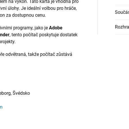
adem na výkon. Tato karta je vhodná pro
tivní úlohy. Je ideální volbou pro hráče,
Součás
ýkon za dostupnou cenu.
Rozhra
ativními programy, jako je
Adobe
ender
, tento počítač poskytuje dostatek
rojekty.
bře odvětraná, takže počítač zůstává
eborg, Švédsko
om