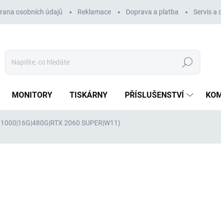
rana osobních údajů
Reklamace
Doprava a platba
Servis a
Hledat
MONITORY
TISKÁRNY
PŘÍSLUŠENSTVÍ
KO
i3-91000|16G|480G|RTX 2060 SUPER|W11)
ocení
ZNAČKA:
FRACTAL
14 749 Kč
12 189 Kč
bez DPH