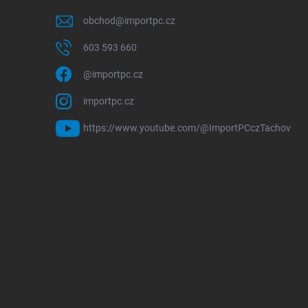
obchod
@
importpc.cz
603 593 660
@importpc.cz
importpc.cz
https://www.youtube.com/@ImportPCczTachov