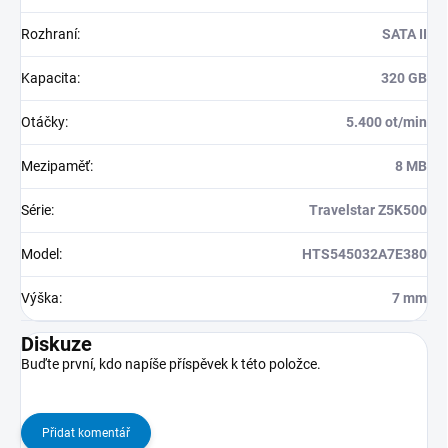
Rozhraní
:
SATA II
Kapacita
:
320 GB
Otáčky
:
5.400 ot/min
Mezipaměť
:
8 MB
Série
:
Travelstar Z5K500
Model
:
HTS545032A7E380
Výška
:
7 mm
Diskuze
Buďte první, kdo napíše příspěvek k této položce.
Přidat komentář