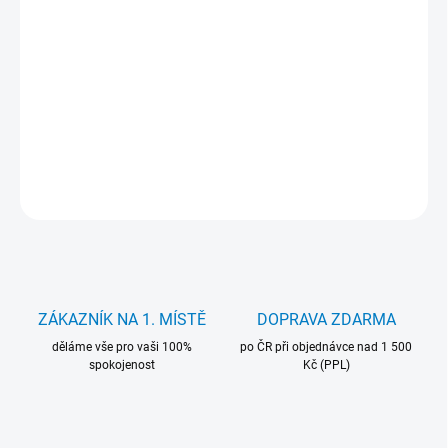
−
+
Přidat do košíku
320GB pevný disk Hitachi Travelstar Z5K500 2.5" s 5400 ot/min,
8MB cache a SATA II. Tichý disk vhodný pro notebooky a mini PC.
DETAILNÍ INFORMACE
ZEPTAT SE
HLÍDAT
ZÁKAZNÍK NA 1. MÍSTĚ
DOPRAVA ZDARMA
děláme vše pro vaši 100%
po ČR při objednávce nad 1 500
spokojenost
Kč (PPL)