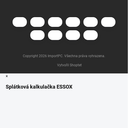
Copyright 2026
ImportPC
. Všechna práva vyhrazena.
Vytvořil Shoptet
×
Splátková kalkulačka ESSOX