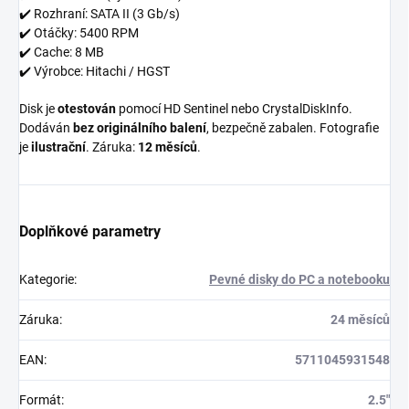
✔️ Rozhraní: SATA II (3 Gb/s)
✔️ Otáčky: 5400 RPM
✔️ Cache: 8 MB
✔️ Výrobce: Hitachi / HGST
Disk je
otestován
pomocí HD Sentinel nebo CrystalDiskInfo.
Dodáván
bez originálního balení
, bezpečně zabalen. Fotografie
je
ilustrační
. Záruka:
12 měsíců
.
Doplňkové parametry
Kategorie
:
Pevné disky do PC a notebooku
Záruka
:
24 měsíců
EAN
:
5711045931548
Formát
:
2.5"