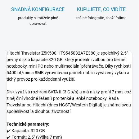
SNADNÁ KONFIGURACE
KUPUJETE, CO VIDÍTE
produkty si můžete plně
reálné fotografie, zboží fotíme
upravovat
Hitachi Travelstar Z5K500 HTS545032A7E380 je spolehlivý 2.5"
pevný disk o kapacitě 320 GB, který je ideální volbou pro běžné
notebooky, mini PC nebo multimediální přehrávače. Díky rychlosti
5400 ot/min a 8MB vyrovnávací paměti nabízí vyvážený výkon a
tichý provoz pro každodenní využití.
Disk využívá rozhraní SATA II (3 Gb/s) a má nízký profil 7 mm, což
z něj činí vhodné řešení i pro tenké a lehké notebooky. Řada
Travelstar od Hitachi (dnes HGST/Western Digital) je známa svou
spolehlivostí a dlouhou životností.
Technické parametry:
✔️ Kapacita: 320 GB
✔️ Formát: 2.5" (výška 7 mm)