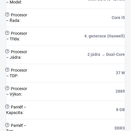
– Model
:
?
Procesor
Core i5
– Řada
:
?
Procesor
4. generace (Haswell)
– Třída
:
?
Procesor
2 jádra → Dual-Core
– Jádra
:
?
Procesor
37 W
– TDP
:
?
Procesor
2889
– Výkon
:
?
Paměť –
8 GB
Kapacita
:
?
Paměť –
DDR3