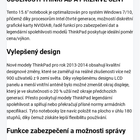
Tento 15.6" notebook je optimalizován pro systém Windows 7/10,
přičemž díky procesorům Intel čtvrté generace, možností diskrétní
grafické karty NVIDIA®, řadě funkcí pro zabezpečení dat a
legendární spolehlivosti modelů ThinkPad poskytuje ideální poměr
cena/výkon.
Vylepšený design
Nové modely ThinkPad pro rok 2013-2014 obsahují kvalitní
designové změny, které se zaměřují na reálné zkušenosti více než
900 uživatelů z 9 zemí světa. Díky vylepšenému designu LCD
panelu a menší vnitřní anténě bylo možné zmenšit okraj displeje,
který je ve skutečnosti o 20 % užší než okraje předchozích
generací. Přesto poskytují modely ThinkPad legendární
spolehlivost a splňují nebo překračují přísné normy armádních
specifikací. Tyto notebooky lze navíc položit na plocho v úhlu 180
stupňů, díky čemuž získáte lepší flexibilitu používání.
Funkce zabezpečení a možnosti správy