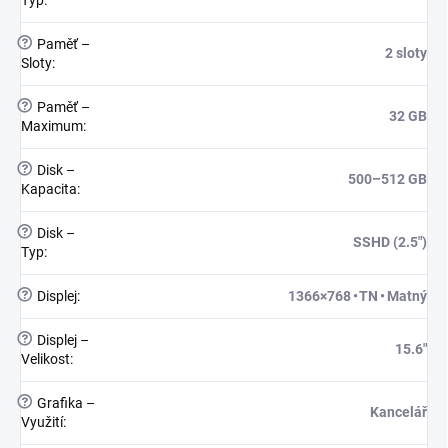
Typ
:
?
Paměť –
2 sloty
Sloty
:
?
Paměť –
32 GB
Maximum
:
?
Disk –
500–512 GB
Kapacita
:
?
Disk –
SSHD (2.5")
Typ
:
?
Displej
:
1366×768 • TN • Matný
?
Displej –
15.6"
Velikost
:
?
Grafika –
Kancelář
Využití
: