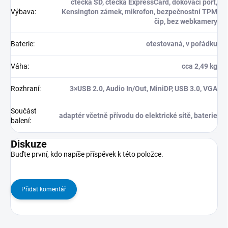
čtečka SD, čtečka ExpressCard, dokovací port,
Výbava
:
Kensington zámek, mikrofon, bezpečnostní TPM
čip, bez webkamery
Baterie
:
otestovaná, v pořádku
Váha
:
cca 2,49 kg
Rozhraní
:
3×USB 2.0, Audio In/Out, MiniDP, USB 3.0, VGA
Součást
adaptér včetně přívodu do elektrické sítě, baterie
balení
:
Diskuze
Buďte první, kdo napíše příspěvek k této položce.
Přidat komentář