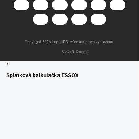
Copyright 2026
ImportPC
. Všechna práva vyhrazena.
Vytvořil Shoptet
×
Splátková kalkulačka ESSOX