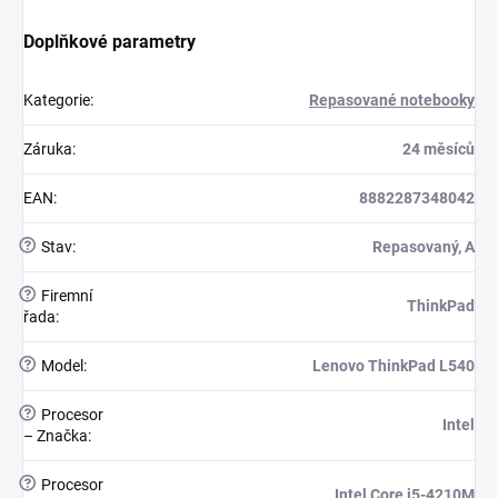
Doplňkové parametry
Kategorie
:
Repasované notebooky
Záruka
:
24 měsíců
EAN
:
8882287348042
?
Stav
:
Repasovaný, A
?
Firemní
ThinkPad
řada
:
?
Model
:
Lenovo ThinkPad L540
?
Procesor
Intel
– Značka
:
?
Procesor
Intel Core i5-4210M