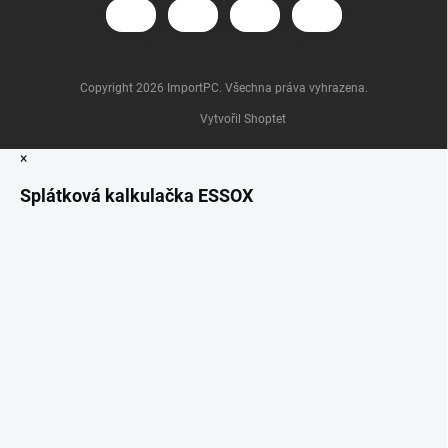
Copyright 2026
ImportPC
. Všechna práva vyhrazena.
Vytvořil Shoptet
×
Splátková kalkulačka ESSOX