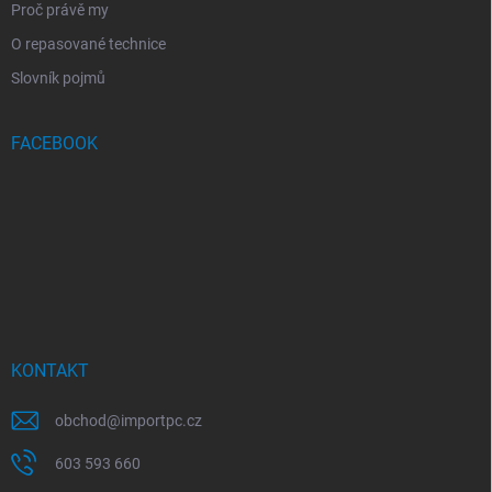
Proč právě my
O repasované technice
Slovník pojmů
FACEBOOK
KONTAKT
obchod
@
importpc.cz
603 593 660