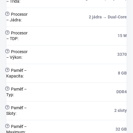
– Třída
:
?
Procesor
2 jádra → Dual-Core
– Jádra
:
?
Procesor
15 W
– TDP
:
?
Procesor
3370
– Výkon
:
?
Paměť –
8 GB
Kapacita
:
?
Paměť –
DDR4
Typ
:
?
Paměť –
2 sloty
Sloty
:
?
Paměť –
32 GB
Maximum
: