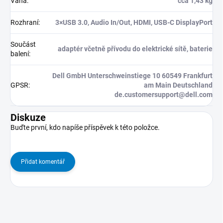
Váha
:
cca 1,43 kg
Rozhraní
:
3×USB 3.0, Audio In/Out, HDMI, USB-C DisplayPort
Součást
adaptér včetně přívodu do elektrické sítě, baterie
balení
:
Dell GmbH Unterschweinstiege 10 60549 Frankfurt
GPSR
:
am Main Deutschland
de.customersupport@dell.com
Diskuze
Buďte první, kdo napíše příspěvek k této položce.
Přidat komentář