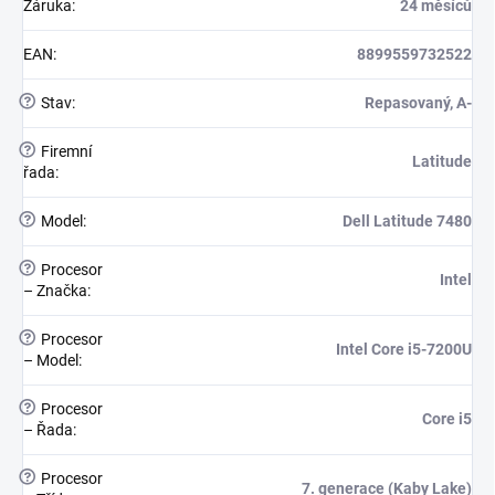
Záruka
:
24 měsíců
EAN
:
8899559732522
?
Stav
:
Repasovaný, A-
?
Firemní
Latitude
řada
:
?
Model
:
Dell Latitude 7480
?
Procesor
Intel
– Značka
:
?
Procesor
Intel Core i5-7200U
– Model
:
?
Procesor
Core i5
– Řada
:
?
Procesor
7. generace (Kaby Lake)