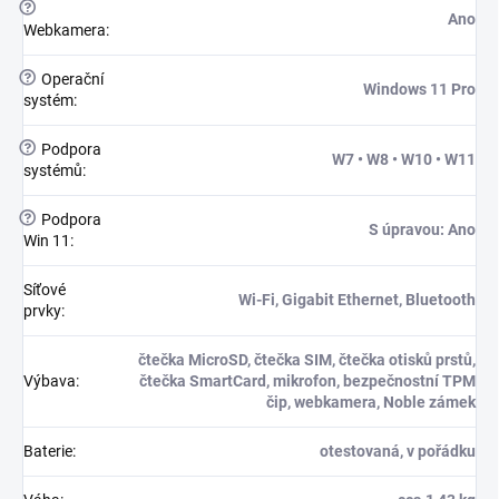
?
Ano
Webkamera
:
?
Operační
Windows 11 Pro
systém
:
?
Podpora
W7 • W8 • W10 • W11
systémů
:
?
Podpora
S úpravou: Ano
Win 11
:
Síťové
Wi-Fi, Gigabit Ethernet, Bluetooth
prvky
:
čtečka MicroSD, čtečka SIM, čtečka otisků prstů,
Výbava
:
čtečka SmartCard, mikrofon, bezpečnostní TPM
čip, webkamera, Noble zámek
Baterie
:
otestovaná, v pořádku