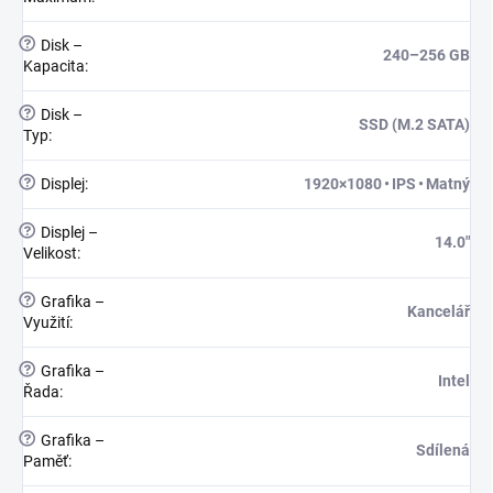
?
Disk –
240–256 GB
Kapacita
:
?
Disk –
SSD (M.2 SATA)
Typ
:
?
Displej
:
1920×1080 • IPS • Matný
?
Displej –
14.0"
Velikost
:
?
Grafika –
Kancelář
Využití
:
?
Grafika –
Intel
Řada
:
?
Grafika –
Sdílená
Paměť
: