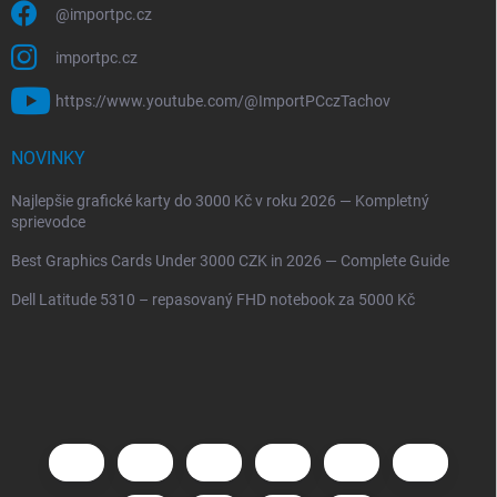
@importpc.cz
importpc.cz
https://www.youtube.com/@ImportPCczTachov
NOVINKY
Najlepšie grafické karty do 3000 Kč v roku 2026 — Kompletný
sprievodce
Best Graphics Cards Under 3000 CZK in 2026 — Complete Guide
Dell Latitude 5310 – repasovaný FHD notebook za 5000 Kč