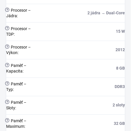
?
Procesor –
2 jádra → Dual-Core
Jádra
:
?
Procesor –
15 W
TDP
:
?
Procesor –
2012
Výkon
:
?
Paměť –
8 GB
Kapacita
:
?
Paměť –
DDR3
Typ
:
?
Paměť –
2 sloty
Sloty
:
?
Paměť –
32 GB
Maximum
: