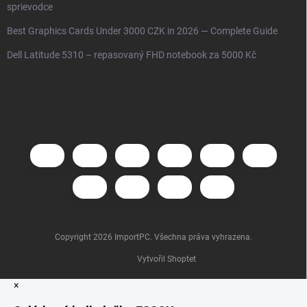
sprievodce
Best Graphics Cards Under 3000 CZK in 2026 — Complete Guide
Dell Latitude 5310 – repasovaný FHD notebook za 5000 Kč
Copyright 2026
ImportPC
. Všechna práva vyhrazena.
Vytvořil Shoptet
×