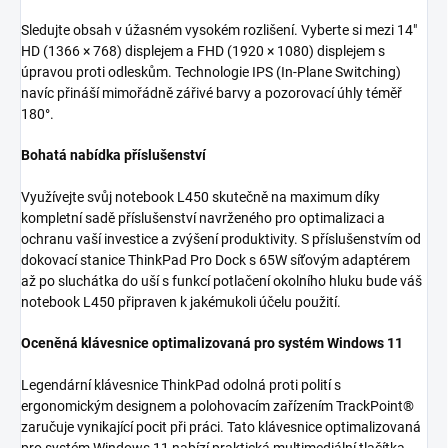
Sledujte obsah v úžasném vysokém rozlišení. Vyberte si mezi 14"
HD (1366 × 768) displejem a FHD (1920 × 1080) displejem s
úpravou proti odleskům. Technologie IPS (In-Plane Switching)
navíc přináší mimořádně zářivé barvy a pozorovací úhly téměř
180°.
Bohatá nabídka příslušenství
Využívejte svůj notebook L450 skutečně na maximum díky
kompletní sadě příslušenství navrženého pro optimalizaci a
ochranu vaší investice a zvýšení produktivity. S příslušenstvím od
dokovací stanice ThinkPad Pro Dock s 65W síťovým adaptérem
až po sluchátka do uší s funkcí potlačení okolního hluku bude váš
notebook L450 připraven k jakémukoli účelu použití.
Oceněná klávesnice optimalizovaná pro systém Windows 11
Legendární klávesnice ThinkPad odolná proti polití s
ergonomickým designem a polohovacím zařízením TrackPoint®
zaručuje vynikající pocit při práci. Tato klávesnice optimalizovaná