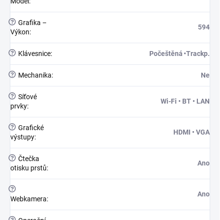
Model
:
?
Grafika –
594
Výkon
:
?
Klávesnice
:
Počeštěná •Trackp.
?
Mechanika
:
Ne
?
Síťové
Wi-Fi • BT • LAN
prvky
:
?
Grafické
HDMI • VGA
výstupy
:
?
Čtečka
Ano
otisku prstů
:
?
Ano
Webkamera
: