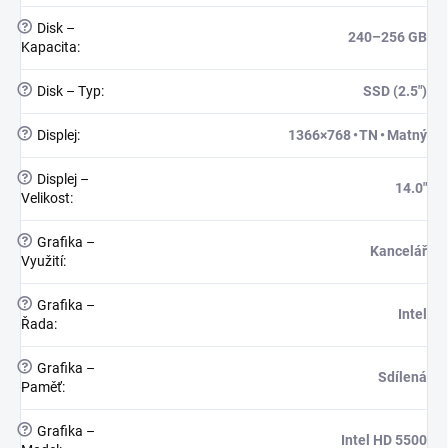
?
Disk –
240–256 GB
Kapacita
:
?
Disk – Typ
:
SSD (2.5")
?
Displej
:
1366×768 • TN • Matný
?
Displej –
14.0"
Velikost
:
?
Grafika –
Kancelář
Využití
:
?
Grafika –
Intel
Řada
:
?
Grafika –
Sdílená
Paměť
:
?
Grafika –
Intel HD 5500