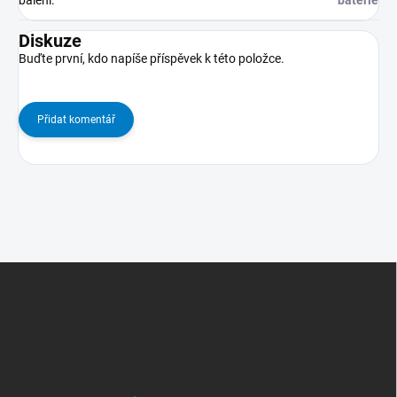
balení
:
baterie
Diskuze
Buďte první, kdo napíše příspěvek k této položce.
Přidat komentář
Z
Á
P
A
T
Í