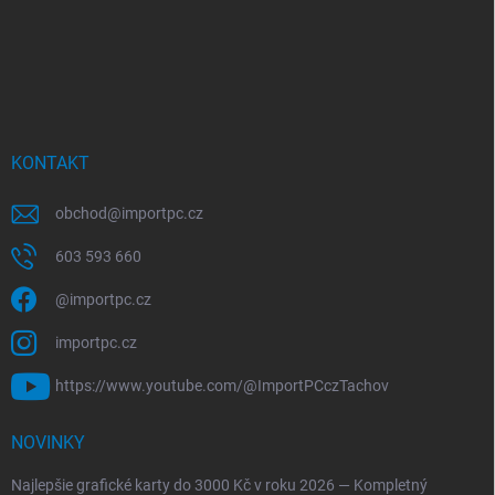
KONTAKT
obchod
@
importpc.cz
603 593 660
@importpc.cz
importpc.cz
https://www.youtube.com/@ImportPCczTachov
NOVINKY
Najlepšie grafické karty do 3000 Kč v roku 2026 — Kompletný