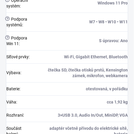
?
Operační
Windows 11 Pro
systém
:
?
Podpora
W7 • W8 • W10 • W11
systémů
:
?
Podpora
S úpravou: Ano
Win 11
:
Síťové prvky
:
Wi-Fi, Gigabit Ethernet, Bluetooth
čtečka SD, čtečka otisků prstů, Kensington
Výbava
:
zámek, mikrofon, webkamera
Baterie
:
otestovaná, v pořádku
Váha
:
cca 1,92 kg
Rozhraní
:
3×USB 3.0, Audio In/Out, MiniDP, VGA
Součást
adaptér včetně přívodu do elektrické sítě,