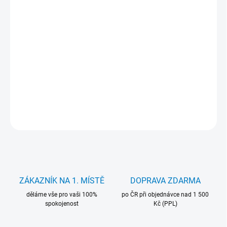
?
SOFTWARE
VOLBA
PŘÍSLUŠENSTVÍ –
KLÁVESNICE/MYŠ
?
i3-5005U • 8GB • 240GB • 14.0" HD • Intel HD • Wi‑Fi • BT • LAN •
Kamera • Win 11 Pro
DETAILNÍ INFORMACE
ZEPTAT SE
HLÍDAT
ZÁKAZNÍK NA 1. MÍSTĚ
DOPRAVA ZDARMA
děláme vše pro vaši 100%
po ČR při objednávce nad 1 500
spokojenost
Kč (PPL)