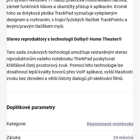
pro systém Windows 11 nabízí praktická multimediální tlačítka,
zámek funkčních kláves a okamžitý přístup k aplikacím. Kromě
toho se dotyková ploška TrackPad vyznačuje vylepšeným
designem a rozhraním, s trojicí fyzických tlačítek TrackPointu a
levým/pravým tlačítkem myši.
Stereo reproduktory s technologií Dolby® Home Theater®
Tato sada zvukových technologií umožňuje vestavěným stereo
reproduktorům vašeho notebooku ThinkPad poskytovat
křišťálově čistý prostorový zvuk. Pomocí této technologie lze
dosáhnout lepší kvality hovorů přes VoIP aplikace, vyšší hlasitosti
zvuku bez zkreslení a větší čistoty dialogů při sledování filmů.
Doplňkové parametry
Kategorie
:
Repasované notebooky
Záruka
:
24 měsíců