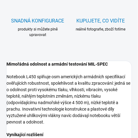
SNADNÁ KONFIGURACE
KUPUJETE, CO VIDÍTE
produkty si můžete plně
reálné fotografie, zboží fotíme
upravovat
Mimořádná odolnost a armádní testování MIL-SPEC
Notebook L450 splňuje osm amerických armádních specifikací
ověřujících robustnost, spolehlivost a kvalitu zpracování: jedná se
o odolnost proti vysokému tlaku, vlhkosti, vibracím, vysoké
teplotě, náhlým teplotním změnám, nízkému tlaku
(odpovídajícímu nadmořské výšce 4 500 m), nízké teplotě a
prachu. Inovativní technologie konstrukce a plastové díly
vyztužené uhlíkovými vlákny navíc dodávají notebooku větší
pevnost a odolnost.
Vynikající rozlišení