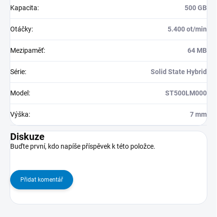
Kapacita
:
500 GB
Otáčky
:
5.400 ot/min
Mezipaměť
:
64 MB
Série
:
Solid State Hybrid
Model
:
ST500LM000
Výška
:
7 mm
Diskuze
Buďte první, kdo napíše příspěvek k této položce.
Přidat komentář