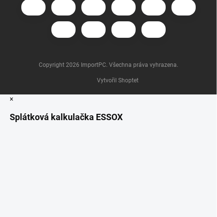
Copyright 2026
ImportPC
. Všechna práva vyhrazena.
Vytvořil Shoptet
×
Splátková kalkulačka ESSOX