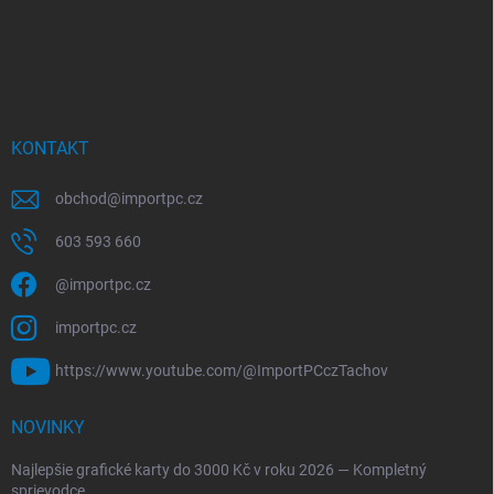
KONTAKT
obchod
@
importpc.cz
603 593 660
@importpc.cz
importpc.cz
https://www.youtube.com/@ImportPCczTachov
NOVINKY
Najlepšie grafické karty do 3000 Kč v roku 2026 — Kompletný
sprievodce