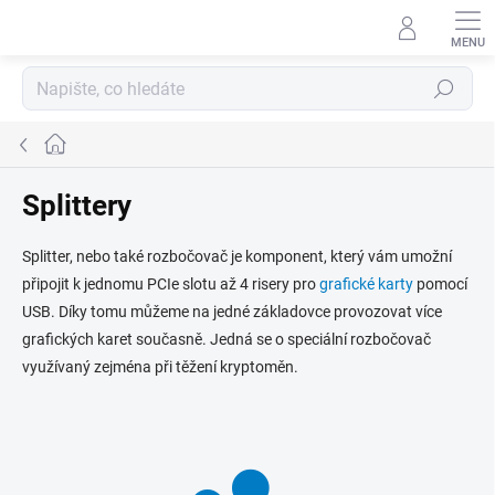
Přejít
na
obsah
Hledat
Domů
Splittery
Splitter, nebo také rozbočovač je komponent, který vám umožní
připojit k jednomu PCIe slotu až 4 risery pro
grafické karty
pomocí
USB. Díky tomu můžeme na jedné základovce provozovat více
grafických karet současně. Jedná se o speciální rozbočovač
využívaný zejména při těžení kryptoměn.