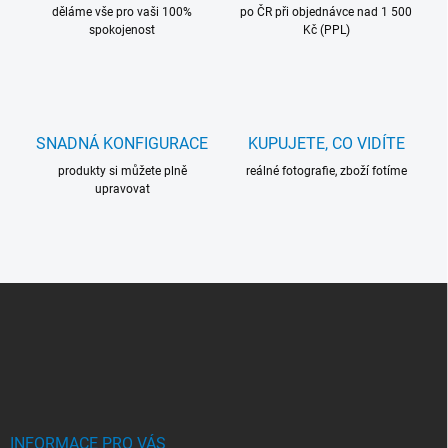
děláme vše pro vaši 100%
po ČR při objednávce nad 1 500
spokojenost
Kč (PPL)
SNADNÁ KONFIGURACE
KUPUJETE, CO VIDÍTE
produkty si můžete plně
reálné fotografie, zboží fotíme
upravovat
Z
Á
P
A
T
Í
INFORMACE PRO VÁS