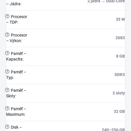
2 jádra → Dual-Core
– Jádra
:
?
Procesor
35 W
– TDP
:
?
Procesor
2683
– Výkon
:
?
Paměť –
8 GB
Kapacita
:
?
Paměť –
DDR3
Typ
:
?
Paměť –
2 sloty
Sloty
:
?
Paměť –
32 GB
Maximum
:
?
Disk –
240–256 GB