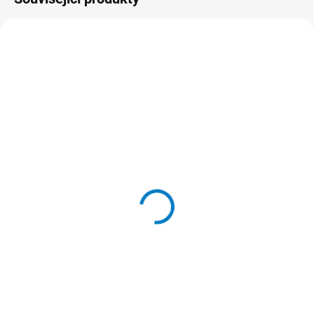
20385
SKLADEM
(>5 KS)
Webkamera 720p USB +
3,5mm Jack
249 Kč
206 Kč bez DPH
Do košíku
Webkamera 720p USB + 3,5mm
Jack. USB webkamera 720p pro
videohovory a konference. Záruka