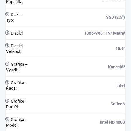
Kapacita
:
?
Disk –
SSD (2.5")
Typ
:
?
Displej
:
1366×768 • TN • Matný
?
Displej –
15.6"
Velikost
:
?
Grafika –
Kancelář
Využití
:
?
Grafika –
Intel
Řada
:
?
Grafika –
Sdílená
Paměť
:
?
Grafika –
Intel HD 4000
Model
: