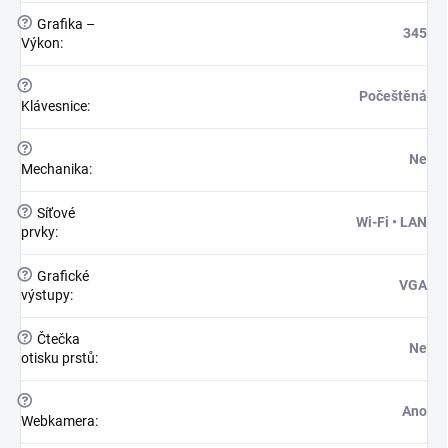
?
Grafika –
345
Výkon
:
?
Počeštěná
Klávesnice
:
?
Ne
Mechanika
:
?
Síťové
Wi-Fi • LAN
prvky
:
?
Grafické
VGA
výstupy
:
?
Čtečka
Ne
otisku prstů
:
?
Ano
Webkamera
: