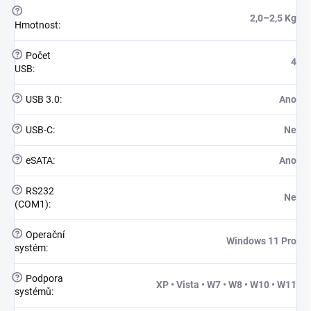
?
2,0–2,5 Kg
Hmotnost
:
?
Počet
4
USB
:
?
USB 3.0
:
Ano
?
USB-C
:
Ne
?
eSATA
:
Ano
?
RS232
Ne
(COM1)
:
?
Operační
Windows 11 Pro
systém
:
?
Podpora
XP • Vista • W7 • W8 • W10 • W11
systémů
: