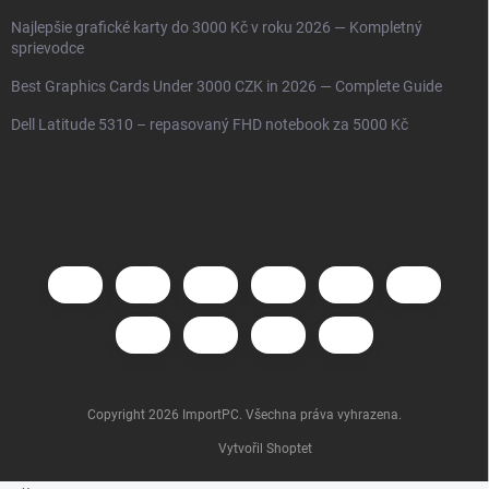
Najlepšie grafické karty do 3000 Kč v roku 2026 — Kompletný
sprievodce
Best Graphics Cards Under 3000 CZK in 2026 — Complete Guide
Dell Latitude 5310 – repasovaný FHD notebook za 5000 Kč
Copyright 2026
ImportPC
. Všechna práva vyhrazena.
Vytvořil Shoptet