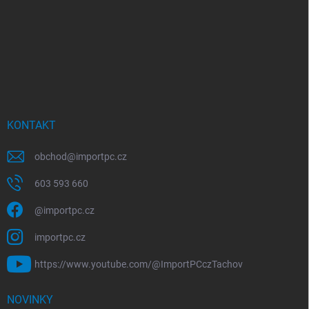
KONTAKT
obchod
@
importpc.cz
603 593 660
@importpc.cz
importpc.cz
https://www.youtube.com/@ImportPCczTachov
NOVINKY