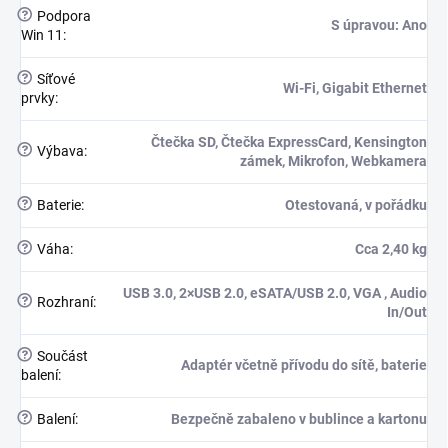
?
Podpora
S úpravou: Ano
Win 11
:
?
Síťové
Wi-Fi, Gigabit Ethernet
prvky
:
Čtečka SD, Čtečka ExpressCard, Kensington
?
Výbava
:
zámek, Mikrofon, Webkamera
?
Baterie
:
Otestovaná, v pořádku
?
Váha
:
Cca 2,40 kg
USB 3.0, 2×USB 2.0, eSATA/USB 2.0, VGA , Audio
?
Rozhraní
:
In/Out
?
Součást
Adaptér včetně přívodu do sítě, baterie
balení
:
?
Balení
:
Bezpečně zabaleno v bublince a kartonu