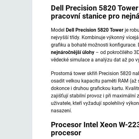
Dell Precision 5820 Towe
pracovní stanice pro nejn
Model
Dell Precision 5820 Tower
je robu
nejvyšší třídy. Kombinuje výkonný vícej
grafiku a bohaté možnosti konfigurace.
nejnáročnější úlohy
– od pokročilého 3D
vědecké simulace a analýzu dat až po vý
Prostorná tower skříň Precision 5820 nab
osadit velkou kapacitu paměti RAM (až 
dokonce i druhou grafickou kartu. Kvalit
zajišťují stabilní provoz i při maximální 
uživatele, kteří vyžadují spolehlivý vý
nasazení.
Procesor Intel Xeon W-22
procesor