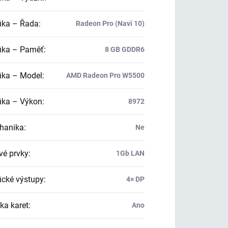
ika – Řada
:
Radeon Pro (Navi 10)
ika – Paměť
:
8 GB GDDR6
ika – Model
:
AMD Radeon Pro W5500
ika – Výkon
:
8972
hanika
:
Ne
vé prvky
:
1Gb LAN
ické výstupy
:
4× DP
ka karet
:
Ano