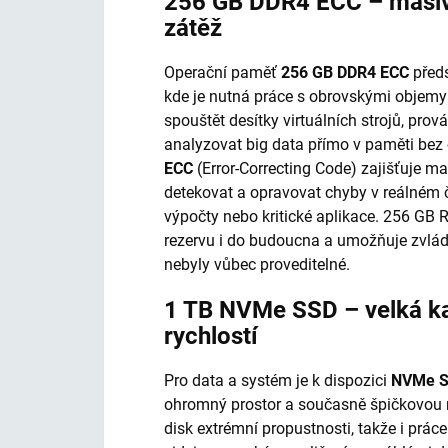
256 GB DDR4 ECC – masivn
zátěž
Operační paměť
256 GB DDR4 ECC
předs
kde je nutná práce s obrovskými objemy
spouštět desítky virtuálních strojů, pro
analyzovat big data přímo v paměti bez 
ECC
(Error-Correcting Code) zajišťuje m
detekovat a opravovat chyby v reálném ča
výpočty nebo kritické aplikace. 256 GB
rezervu i do budoucna a umožňuje zvláda
nebyly vůbec proveditelné.
1 TB NVMe SSD – velká ka
rychlostí
Pro data a systém je k dispozici
NVMe 
ohromný prostor a současně špičkovou 
disk extrémní propustnosti, takže i prác