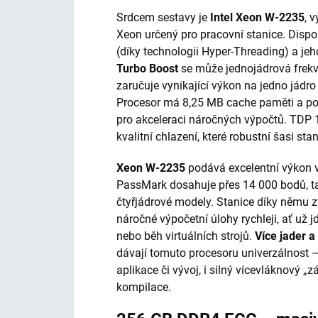
Srdcem sestavy je
Intel Xeon W-2235
, 
Xeon určený pro pracovní stanice. Disp
(díky technologii Hyper-Threading) a jeh
Turbo Boost
se může jednojádrová frek
zaručuje vynikající výkon na jedno jádro 
Procesor má 8,25 MB cache paměti a po
pro akceleraci náročných výpočtů. TDP
kvalitní chlazení, které robustní šasi stan
Xeon W-2235
podává excelentní výkon 
PassMark dosahuje přes 14 000 bodů, t
čtyřjádrové modely. Stanice díky němu z
náročné výpočetní úlohy rychleji, ať už j
nebo běh virtuálních strojů.
Více jader 
dávají tomuto procesoru univerzálnost 
aplikace či vývoj, i silný vícevláknový 
kompilace.