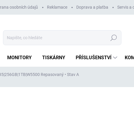
rana osobních údajů
Reklamace
Doprava a platba
Servis a
Hledat
MONITORY
TISKÁRNY
PŘÍSLUŠENSTVÍ
KO
2235|256GB|1TB|W5500
Repasovaný • Stav A
ocení
ZNAČKA:
DELL
45 524 Kč
37 623 Kč
bez DPH
Měrná
VYPRODÁNO