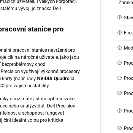
mácích uživatelů i velkých korporací.
Záruk
stálému vývoji je značka Dell
?
Sta
pracovní stanice pro
?
Fire
?
Mod
nální pracovní stanice navržené pro
je cílí na náročné uživatele, jako jsou
?
Proc
bují bezproblémový chod
 Precision využívají výkonné procesory
?
Proc
é karty (např. řady
NVIDIA Quadro
či
CC
pro zajištění stability.
?
Proc
 díky nimž máte jistotu optimalizace
ace nebo analýzy dat. Dell Precision
?
Proc
iřitelnost a schopnost fungovat
 činí ideální volbu pro kritické
?
Proc