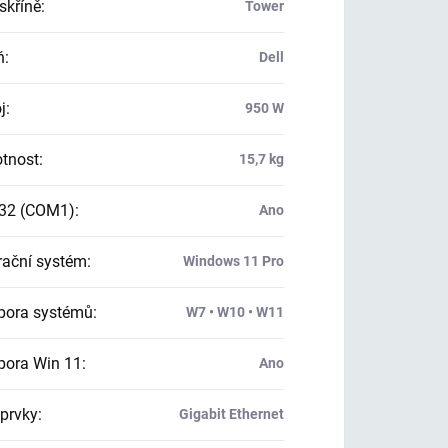
skříně
:
Tower
ň
:
Dell
j
:
950 W
tnost
:
15,7 kg
32 (COM1)
:
Ano
ační systém
:
Windows 11 Pro
ora systémů
:
W7 • W10 • W11
ora Win 11
:
Ano
 prvky
:
Gigabit Ethernet