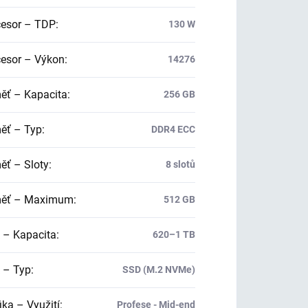
esor – TDP
:
130 W
esor – Výkon
:
14276
ť – Kapacita
:
256 GB
ť – Typ
:
DDR4 ECC
ť – Sloty
:
8 slotů
ěť – Maximum
:
512 GB
 – Kapacita
:
620–1 TB
 – Typ
:
SSD (M.2 NVMe)
ika – Využití
:
Profese - Mid-end