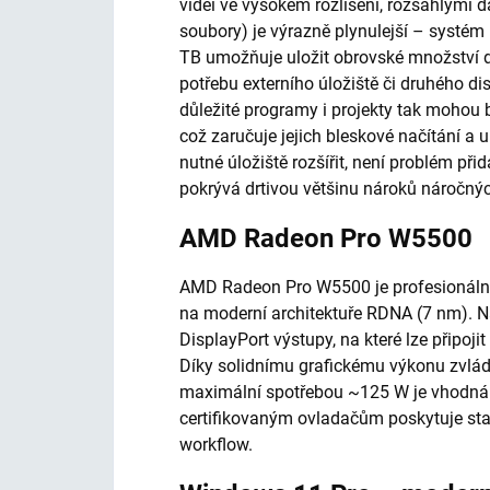
videi ve vysokém rozlišení, rozsáhlými 
soubory) je výrazně plynulejší – systém 
TB umožňuje uložit obrovské množství da
potřebu externího úložiště či druhého 
důležité programy i projekty tak mohou 
což zaručuje jejich bleskové načítání a 
nutné úložiště rozšířit, není problém při
pokrývá drtivou většinu nároků náročnýc
AMD Radeon Pro W5500
AMD Radeon Pro W5500 je profesionální 
na moderní architektuře RDNA (7 nm). N
DisplayPort výstupy, na které lze připoji
Díky solidnímu grafickému výkonu zvládá
maximální spotřebou ~125 W je vhodná i
certifikovaným ovladačům poskytuje stab
workflow.