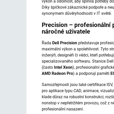
výkon a odolnost, aby splnila potřeby do
Díky špičkové zákaznické podpoře a neu
synonymem důvěryhodnosti v IT světě.
Precision – profesionální 
náročné uživatele
Řada
Dell Precision
představuje profesio
maximální výkon a spolehlivost. Tyto stro
inženýři, designéři či vědci, kteří potře
specializovaného softwaru. Stanice Dell
(často
Intel Xeon
), profesionální grafick
AMD Radeon Pro
) a podporují paměti
E
Samozřejmostí jsou také certifikace ISV,
pro aplikace typu CAD, animace, vizualiz
klade důraz na robustní konstrukci, rozš
nonstop v nepřetržitém provozu, což z něj
profesionální nasazení.