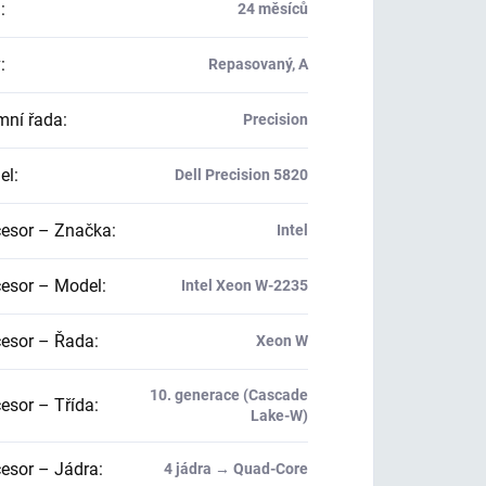
a
:
24 měsíců
v
:
Repasovaný, A
mní řada
:
Precision
el
:
Dell Precision 5820
esor – Značka
:
Intel
esor – Model
:
Intel Xeon W-2235
esor – Řada
:
Xeon W
10. generace (Cascade
esor – Třída
:
Lake-W)
esor – Jádra
:
4 jádra → Quad-Core