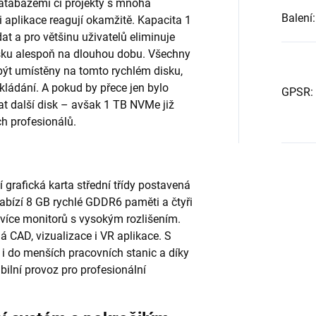
databázemi či projekty s mnoha
Balení
:
i aplikace reagují okamžitě. Kapacita 1
t a pro většinu uživatelů eliminuje
disku alespoň na dlouhou dobu. Všechny
být umístěny na tomto rychlém disku,
ukládání. A pokud by přece jen bylo
GPSR
:
dat další disk – avšak 1 TB NVMe již
h profesionálů.
grafická karta střední třídy postavená
abízí 8 GB rychlé GDDR6 paměti a čtyři
t více monitorů s vysokým rozlišením.
 CAD, vizualizace i VR aplikace. S
 do menších pracovních stanic a díky
ilní provoz pro profesionální