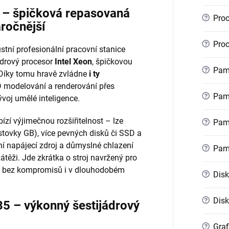
r – špičková repasovaná
?
Proc
áročnější
?
Proc
stní profesionální pracovní stanice
ádrový procesor
Intel Xeon
, špičkovou
?
Pamě
 Díky tomu hravě zvládne
i ty
 modelování a renderování přes
?
Pamě
voj umělé inteligence.
ízí výjimečnou rozšiřitelnost – lze
?
Pamě
stovky GB), více pevných disků či SSD a
ní napájecí zdroj a důmyslné chlazení
?
Pam
zátěži. Jde zkrátka o stroj navržený pro
kon bez kompromisů i v dlouhodobém
?
Disk
?
Disk
35 – výkonný šestijádrový
?
Graf