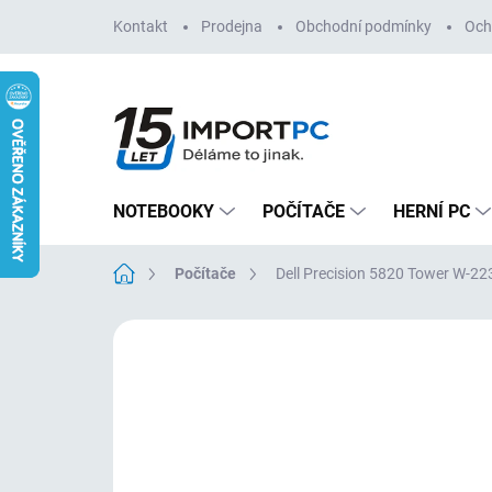
Přejít
Kontakt
Prodejna
Obchodní podmínky
Och
na
obsah
NOTEBOOKY
POČÍTAČE
HERNÍ PC
Domů
Počítače
Dell Precision 5820 Tower W-
Neohodnoceno
Podrobnosti hodn