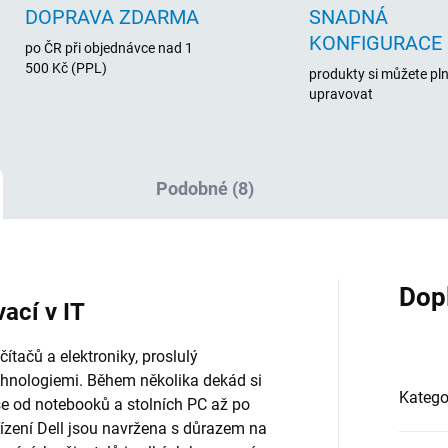
DOPRAVA ZDARMA
SNADNÁ
KONFIGURACE
po ČR při objednávce nad 1
500 Kč (PPL)
produkty si můžete pl
upravovat
Podobné (8)
Dop
vací v IT
tačů a elektroniky, proslulý
chnologiemi. Během několika dekád si
Katego
vše od notebooků a stolních PC až po
řízení Dell jsou navržena s důrazem na