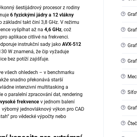
výkonný šestijádrový procesor z rodiny
?
Graf
onuje
6 fyzickými jádry a 12 vlákny
o základní takt činí 3,8 GHz. V režimu
vence vyšplhat až na
4,6 GHz
, což
?
Graf
pro aplikace citlivé na frekvenci.
dporuje instrukční sady jako
AVX-512
?
Graf
 130 W znamená, že čip vyžaduje
ice bez potíží zajišťuje.
?
Graf
ve všech ohledech – v benchmarku
?
Mec
akže snadno překonává starší
vládne intenzivní multitasking a
?
Síťo
de o paralelní zpracování dat, rendering
a vysoké frekvence
v jednom balení
?
Graf
– výborný jednovláknový výkon pro CAD
„zátah“ pro vědecké výpočty nebo
?
Čteč