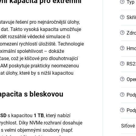
í kapacita pro extrémní
?
Typ 
?
Skří
tavuje řešení pro nejnáročnější úlohy,
 dat. Takto vysoká kapacita umožňuje
?
Zdro
vádět rozsáhlé vědecké simulace či
omezení rychlostí úložiště. Technologie
?
Hmo
aximální spolehlivost – dokáže
se, což je klíčové pro dlouhotrvající
?
RS2
 RAM poskytuje prakticky neomezenou
t úlohy, které by s nižší kapacitou
?
Oper
pacita s bleskovou
?
Podp
?
Podp
SSD
s kapacitou
1 TB
, který nabízí
rychlost. Díky NVMe rozhraní dosahuje
Síťové
e s velmi objemnými soubory (např.