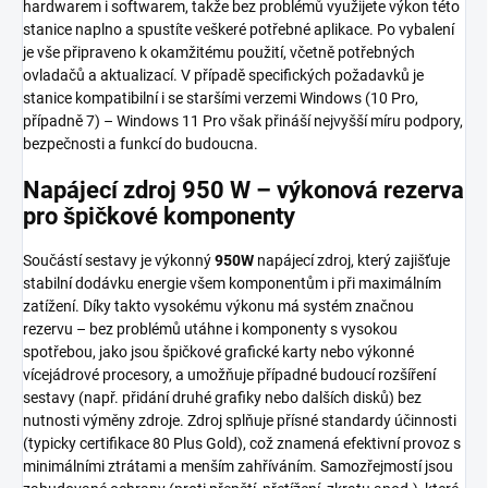
hardwarem i softwarem, takže bez problémů využijete výkon této
stanice naplno a spustíte veškeré potřebné aplikace. Po vybalení
je vše připraveno k okamžitému použití, včetně potřebných
ovladačů a aktualizací. V případě specifických požadavků je
stanice kompatibilní i se staršími verzemi Windows (10 Pro,
případně 7) – Windows 11 Pro však přináší nejvyšší míru podpory,
bezpečnosti a funkcí do budoucna.
Napájecí zdroj 950 W – výkonová rezerva
pro špičkové komponenty
Součástí sestavy je výkonný
950W
napájecí zdroj, který zajišťuje
stabilní dodávku energie všem komponentům i při maximálním
zatížení. Díky takto vysokému výkonu má systém značnou
rezervu – bez problémů utáhne i komponenty s vysokou
spotřebou, jako jsou špičkové grafické karty nebo výkonné
vícejádrové procesory, a umožňuje případné budoucí rozšíření
sestavy (např. přidání druhé grafiky nebo dalších disků) bez
nutnosti výměny zdroje. Zdroj splňuje přísné standardy účinnosti
(typicky certifikace 80 Plus Gold), což znamená efektivní provoz s
minimálními ztrátami a menším zahříváním. Samozřejmostí jsou