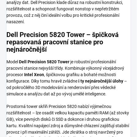
analýzy dat. Dell Precision klade důraz na robustní konstrukci,
rozšiřitelnost a schopnost fungovat nonstop v nepřetržitém
provozu, což z něj činí ideální volbu pro kritické profesionální
nasazení.
Dell Precision 5820 Tower – špičková
repasovaná pracovní stanice pro
nejnáročnější
Model
Dell Precision 5820 Tower
je robustní profesionální
pracovní stanice nejvyšší třídy. Kombinuje výkonný vícejádrový
procesor
Intel Xeon
, špičkovou grafiku a bohaté možnosti
konfigurace. Díky tomu hravě zvládne
i ty nejnáročnější úlohy
–
od pokročilého 3D modelování a renderování přes vědecké
simulace a analýzu dat až po vývoj umělé inteligence.
Prostorná tower skříň Precision 5820 nabízí výjimečnou
rozšiřitelnost – lze osadit velkou kapacitu paměti RAM (až stovky
GB), více pevných disků či SSD a dokonce i druhou grafickou
kartu. Kvalitní napájecí zdroj a důmyslné chlazení zajišťují stabilní
provoz i při maximální zátěži. Jde zkrátka o stroj navržený pro