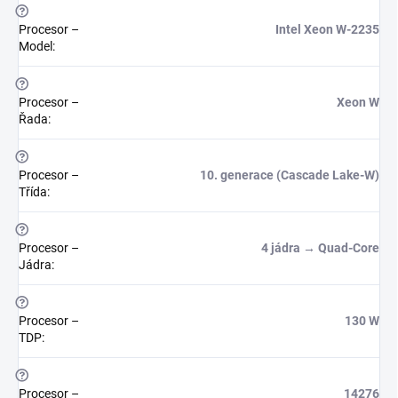
?
Procesor –
Intel Xeon W-2235
Model
:
?
Procesor –
Xeon W
Řada
:
?
Procesor –
10. generace (Cascade Lake-W)
Třída
:
?
Procesor –
4 jádra → Quad-Core
Jádra
:
?
Procesor –
130 W
TDP
:
?
Procesor –
14276