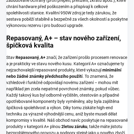
zabudované ochrany (proti přepětí, přetížení, zkratu apod.), které
chrání hardware před poškozením a přispívají k celkové
spolehlivosti stanice. Kvalitní 950W zdroj je tedy zárukou, že
sestava poběží stabilně a bezpečně za všech okolností a poskytne
výkonovou rezervu i pro budoucí upgrade.
Repasovaný, A+ – stav nového zařízení,
špičková kvalita
Stav
Repasovaný, A+
značí, že zařízení prošlo procesem renovace
a je prakticky ve stavu nového kusu. Kategorií A+ označujeme ty
nejzachovalejší repasované produkty, které vykazují
minimální
nebo žádné známky předchozího použití
. To znamená, že
vzhledově i funkčně odpovídají novému zařízení – mohou mít
například jen zcela nepatrné povrchové známky, pokud vůbec.
Každý takový kus byl odborně vyčištěn, otestován a případné
opotřebované komponenty byly vyměněny, aby byla zajištěna
špičková spolehlivost a výkon. Díky tomu získáte high-end
techniku za výrazně výhodnější cenu, aniž byste museli dělat
kompromisy v kvalitě. Náš obchod navíc poskytuje na repasované
produkty v kategorii A+ plnou
2letou záruku
, takže máte jistotu
bezproblémového provozu a podpory stejně jako u nového zboží.