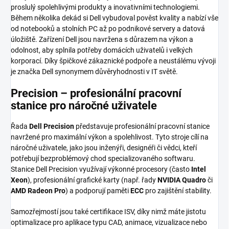
proslulý spolehlivými produkty a inovativními technologiemi.
Během několika dekád si Dell vybudoval pověst kvality a nabízí vše
od notebooků a stolních PC až po podnikové servery a datová
úložiště. Zařízení Dell jsou navržena s důrazem na výkon a
odolnost, aby splnila potřeby domácích uživatelů i velkých
korporací. Díky špičkové zákaznické podpoře a neustálému vývoji
je značka Dell synonymem důvěryhodnosti v IT světě.
Precision – profesionální pracovní
stanice pro náročné uživatele
Řada
Dell Precision
představuje profesionální pracovní stanice
navržené pro maximální výkon a spolehlivost. Tyto stroje cílí na
náročné uživatele, jako jsou inženýři, designéři či vědci, kteří
potřebují bezproblémový chod specializovaného softwaru.
Stanice Dell Precision využívají výkonné procesory (často
Intel
Xeon
), profesionální grafické karty (např. řady
NVIDIA Quadro
či
AMD Radeon Pro
) a podporují paměti
ECC
pro zajištění stability.
Samozřejmostí jsou také certifikace ISV, díky nimž máte jistotu
optimalizace pro aplikace typu CAD, animace, vizualizace nebo