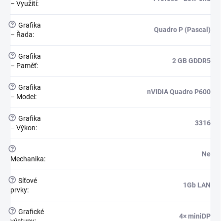
– Využití
:
?
Grafika
Quadro P (Pascal)
– Řada
:
?
Grafika
2 GB GDDR5
– Paměť
:
?
Grafika
nVIDIA Quadro P600
– Model
:
?
Grafika
3316
– Výkon
:
?
Ne
Mechanika
:
?
Síťové
1Gb LAN
prvky
:
?
Grafické
4× miniDP