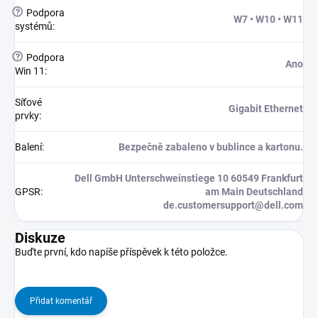
?
Podpora
W7 • W10 • W11
systémů
:
?
Podpora
Ano
Win 11
:
Síťové
Gigabit Ethernet
prvky
:
Balení
:
Bezpečně zabaleno v bublince a kartonu.
Dell GmbH Unterschweinstiege 10 60549 Frankfurt
GPSR
:
am Main Deutschland
de.customersupport@dell.com
Diskuze
Buďte první, kdo napíše příspěvek k této položce.
Přidat komentář