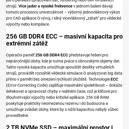
strojů.
Více jader a vysoké frekvence
v jednom balení dávají
tomuto procesoru univerzálnost – výborný jednovláknový výkon
pro CAD aplikace či vývoj, i silný vícevláknový „zátah“ pro vědecké
výpočty nebo kompilace.
256 GB DDR4 ECC – masivní kapacita pro
extrémní zátěž
Operační paměť
256 GB DDR4 ECC
představuje řešení pro
nejnáročnější úlohy, kde je nutná práce s obrovskými objemy dat.
Takto vysoká kapacita umožňuje spouštět desítky virtuálních
strojů, provádět rozsáhlé vědecké simulace či analyzovat big data
přímo v paměti bez omezení rychlostí úložiště. Technologie
ECC
(Error-Correcting Code) zajišťuje maximální spolehlivost – dokáže
detekovat a opravovat chyby v reálném čase, což je klíčové pro
dlouhotrvající výpočty nebo kritické aplikace. 256 GB RAM
poskytuje prakticky neomezenou rezervu i do budoucna a
umožňuje zvládat úlohy, které by s nižší kapacitou nebyly vůbec
proveditelné.
2 TB NVMe SSD – maximální prostor i