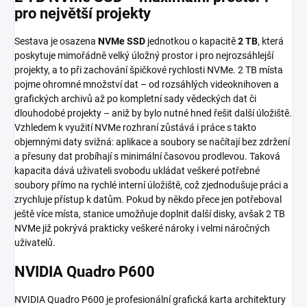
pro největší projekty
Sestava je osazena
NVMe SSD
jednotkou o kapacitě
2 TB
, která
poskytuje mimořádně velký úložný prostor i pro nejrozsáhlejší
projekty, a to při zachování špičkové rychlosti NVMe. 2 TB místa
pojme ohromné množství dat – od rozsáhlých videoknihoven a
grafických archivů až po kompletní sady vědeckých dat či
dlouhodobé projekty – aniž by bylo nutné hned řešit další úložiště.
Vzhledem k využití NVMe rozhraní zůstává i práce s takto
objemnými daty svižná: aplikace a soubory se načítají bez zdržení
a přesuny dat probíhají s minimální časovou prodlevou. Taková
kapacita dává uživateli svobodu ukládat veškeré potřebné
soubory přímo na rychlé interní úložiště, což zjednodušuje práci a
zrychluje přístup k datům. Pokud by někdo přece jen potřeboval
ještě více místa, stanice umožňuje doplnit další disky, avšak 2 TB
NVMe již pokrývá prakticky veškeré nároky i velmi náročných
uživatelů.
NVIDIA Quadro P600
NVIDIA Quadro P600 je profesionální grafická karta architektury