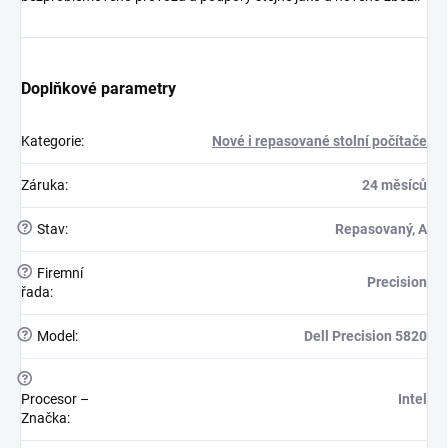
Doplňkové parametry
Kategorie
:
Nové i repasované stolní počítače
Záruka
:
24 měsíců
?
Stav
:
Repasovaný, A
?
Firemní
Precision
řada
:
?
Model
:
Dell Precision 5820
?
Procesor –
Intel
Značka
: