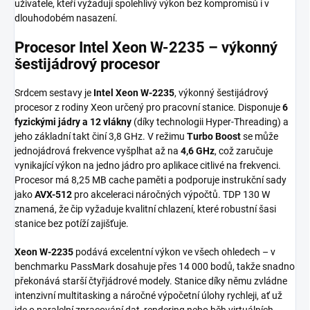
uživatele, kteří vyžadují spolehlivý výkon bez kompromisů i v
dlouhodobém nasazení.
Procesor Intel Xeon W-2235 – výkonný
šestijádrový procesor
Srdcem sestavy je
Intel Xeon W-2235
, výkonný šestijádrový
procesor z rodiny Xeon určený pro pracovní stanice. Disponuje
6
fyzickými jádry a 12 vlákny
(díky technologii Hyper-Threading) a
jeho základní takt činí 3,8 GHz. V režimu
Turbo Boost
se může
jednojádrová frekvence vyšplhat až na
4,6 GHz
, což zaručuje
vynikající výkon na jedno jádro pro aplikace citlivé na frekvenci.
Procesor má 8,25 MB cache paměti a podporuje instrukční sady
jako
AVX-512
pro akceleraci náročných výpočtů. TDP 130 W
znamená, že čip vyžaduje kvalitní chlazení, které robustní šasi
stanice bez potíží zajišťuje.
Xeon W-2235
podává excelentní výkon ve všech ohledech – v
benchmarku PassMark dosahuje přes 14 000 bodů, takže snadno
překonává starší čtyřjádrové modely. Stanice díky němu zvládne
intenzivní multitasking a náročné výpočetní úlohy rychleji, ať už
jde o paralelní zpracování dat, rendering nebo běh virtuálních