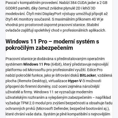
Pascal v kompaktním provedení. Nabízí 384 CUDA jader a 2 GB
GDDR5 paměti, díky čemuž zvládne plynulé 2D i lehčí 3D
modelování. Čtyři mini DisplayPort výstupy umožňují připojit až
čtyři 4K monitory současně. S maximálním příkonem 40 W je
vhodná pro prostorově úsporné pracovní stanice. Stabilní
ovladače zajišťují spolehlivý chod v profesionálních aplikacích.
Windows 11 Pro – moderní systém s
pokročilým zabezpečením
Pracovní stanice je dodávána s předinstalovaným operačním
systémem
Windows 11 Pro
(64bit), který představuje nejnovější
platformu od Microsoftu pro profesionální využití. Edice Pro
nabízí pokročilé funkce, jako je šifrování disků
BitLocker
, vzdálená
plocha (Remote Desktop), virtualizace
Hyper-V
či možnosti
připojení do firemní domény, což ocení zejména náročnější
uživatelé a firmy. Windows 11 se vyznačuje moderním
uživatelským rozhraním a vylepšeným zabezpečením – například
vyžaduje TPM 2.0 modul pro zvýšení bezpečnosti a obsahuje řadu
ochranných prvků (Microsoft Defender, bezpečné bootování aj.),
které chrání vaše data. Systém je plně kompatibilní s nejnovějším