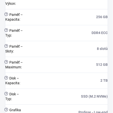
Výkon
:
?
Paměť –
256 GB
Kapacita
:
?
Paměť –
DDR4 ECC
Typ
:
?
Paměť –
8 slotů
Sloty
:
?
Paměť –
512 GB
Maximum
:
?
Disk –
2 TB
Kapacita
:
?
Disk –
SSD (M.2 NVMe)
Typ
:
?
Grafika
Profese - Low-end