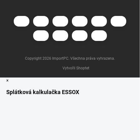
Copyright 2026
ImportPC
. Všechna práva vyhrazena.
Vytvořil Shoptet
×
Splátková kalkulačka ESSOX