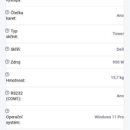
výstupy
:
?
Čtečka
Ano
karet
:
?
Typ
Tower
skříně
:
?
Skříň
:
Dell
?
Zdroj
:
950 W
?
15,7 kg
Hmotnost
:
?
RS232
Ano
(COM1)
:
?
Operační
Windows 11 Pro
systém
: