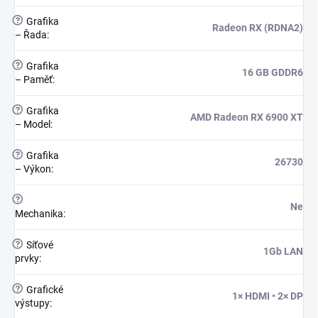
?
Grafika
Radeon RX (RDNA2)
– Řada
:
?
Grafika
16 GB GDDR6
– Paměť
:
?
Grafika
AMD Radeon RX 6900 XT
– Model
:
?
Grafika
26730
– Výkon
:
?
Ne
Mechanika
:
?
Síťové
1Gb LAN
prvky
:
?
Grafické
1× HDMI • 2× DP
výstupy
: