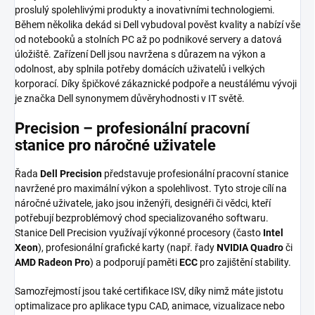
proslulý spolehlivými produkty a inovativními technologiemi.
Během několika dekád si Dell vybudoval pověst kvality a nabízí vše
od notebooků a stolních PC až po podnikové servery a datová
úložiště. Zařízení Dell jsou navržena s důrazem na výkon a
odolnost, aby splnila potřeby domácích uživatelů i velkých
korporací. Díky špičkové zákaznické podpoře a neustálému vývoji
je značka Dell synonymem důvěryhodnosti v IT světě.
Precision – profesionální pracovní
stanice pro náročné uživatele
Řada
Dell Precision
představuje profesionální pracovní stanice
navržené pro maximální výkon a spolehlivost. Tyto stroje cílí na
náročné uživatele, jako jsou inženýři, designéři či vědci, kteří
potřebují bezproblémový chod specializovaného softwaru.
Stanice Dell Precision využívají výkonné procesory (často
Intel
Xeon
), profesionální grafické karty (např. řady
NVIDIA Quadro
či
AMD Radeon Pro
) a podporují paměti
ECC
pro zajištění stability.
Samozřejmostí jsou také certifikace ISV, díky nimž máte jistotu
optimalizace pro aplikace typu CAD, animace, vizualizace nebo