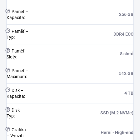
?
Paměť –
256 GB
Kapacita
:
?
Paměť –
DDR4 ECC
Typ
:
?
Paměť –
8 slotů
Sloty
:
?
Paměť –
512 GB
Maximum
:
?
Disk –
4 TB
Kapacita
:
?
Disk –
SSD (M.2 NVMe)
Typ
:
?
Grafika
Herní - High-end
– Využití
: