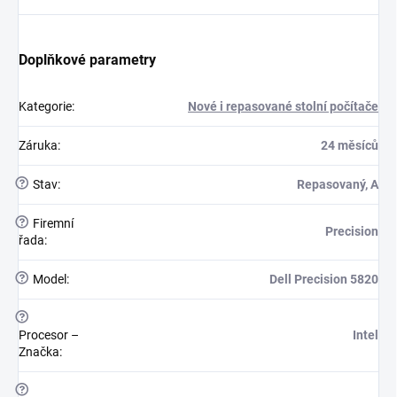
Doplňkové parametry
Kategorie
:
Nové i repasované stolní počítače
Záruka
:
24 měsíců
?
Stav
:
Repasovaný, A
?
Firemní
Precision
řada
:
?
Model
:
Dell Precision 5820
?
Procesor –
Intel
Značka
:
?