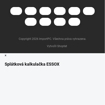
Copyright 2026
ImportPC
. Všechna práva vyhrazena.
Vytvořil Shoptet
×
Splátková kalkulačka ESSOX