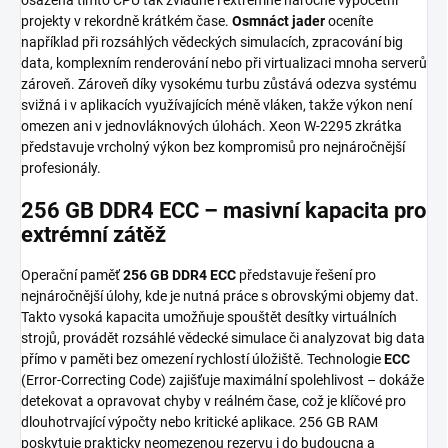
projekty v rekordně krátkém čase.
Osmnáct jader
oceníte
například při rozsáhlých vědeckých simulacích, zpracování big
data, komplexním renderování nebo při virtualizaci mnoha serverů
zároveň. Zároveň díky vysokému turbu zůstává odezva systému
svižná i v aplikacích využívajících méně vláken, takže výkon není
omezen ani v jednovláknových úlohách. Xeon W-2295 zkrátka
představuje vrcholný výkon bez kompromisů pro nejnáročnější
profesionály.
256 GB DDR4 ECC – masivní kapacita pro
extrémní zátěž
Operační paměť
256 GB DDR4 ECC
představuje řešení pro
nejnáročnější úlohy, kde je nutná práce s obrovskými objemy dat.
Takto vysoká kapacita umožňuje spouštět desítky virtuálních
strojů, provádět rozsáhlé vědecké simulace či analyzovat big data
přímo v paměti bez omezení rychlostí úložiště. Technologie
ECC
(Error-Correcting Code) zajišťuje maximální spolehlivost – dokáže
detekovat a opravovat chyby v reálném čase, což je klíčové pro
dlouhotrvající výpočty nebo kritické aplikace. 256 GB RAM
poskytuje prakticky neomezenou rezervu i do budoucna a