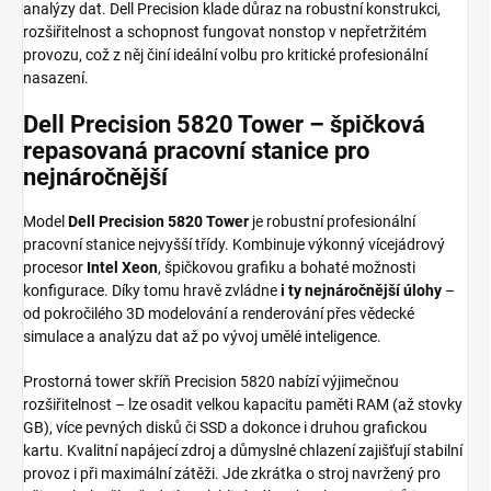
analýzy dat. Dell Precision klade důraz na robustní konstrukci,
rozšiřitelnost a schopnost fungovat nonstop v nepřetržitém
provozu, což z něj činí ideální volbu pro kritické profesionální
nasazení.
Dell Precision 5820 Tower – špičková
repasovaná pracovní stanice pro
nejnáročnější
Model
Dell Precision 5820 Tower
je robustní profesionální
pracovní stanice nejvyšší třídy. Kombinuje výkonný vícejádrový
procesor
Intel Xeon
, špičkovou grafiku a bohaté možnosti
konfigurace. Díky tomu hravě zvládne
i ty nejnáročnější úlohy
–
od pokročilého 3D modelování a renderování přes vědecké
simulace a analýzu dat až po vývoj umělé inteligence.
Prostorná tower skříň Precision 5820 nabízí výjimečnou
rozšiřitelnost – lze osadit velkou kapacitu paměti RAM (až stovky
GB), více pevných disků či SSD a dokonce i druhou grafickou
kartu. Kvalitní napájecí zdroj a důmyslné chlazení zajišťují stabilní
provoz i při maximální zátěži. Jde zkrátka o stroj navržený pro