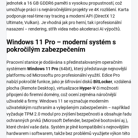
jednotek a 16 GB GDDR6 paměti s vysokou propustností, což
umožňuje práci i s nejnáročnějšími projekty ve 4K rozlišení. Karta
podporuje real-time ray tracing a moderní API (DirectX 12
Ultimate, Vulkan). Je vhodná jak pro herní, tak i profesionální
nasazení – rendering, střih videa nebo akceleraci AI výpočtů.
Windows 11 Pro – moderní systém s
pokročilým zabezpečením
Pracovní stanice je dodávána s předinstalovaným operačním
systémem
Windows 11 Pro
(64bit), který představuje nejnovější
platformu od Microsoftu pro profesionální využití. Edice Pro
nabízí pokročilé funkce, jako je šifrování disků
BitLocker
, vzdálená
plocha (Remote Desktop), virtualizace
Hyper-V
či možnosti
připojení do firemní domény, což ocení zejména náročnější
uživatelé a firmy. Windows 11 se vyznačuje moderním
uživatelským rozhraním a vylepšeným zabezpečením – například
vyžaduje TPM 2.0 modul pro zvýšení bezpečnosti a obsahuje řadu
ochranných prvků (Microsoft Defender, bezpečné bootování aj.),
které chrání vaše data. Systém je plně kompatibilní s nejnovějším
hardwarem i softwarem, takže bez problémů využijete výkon této