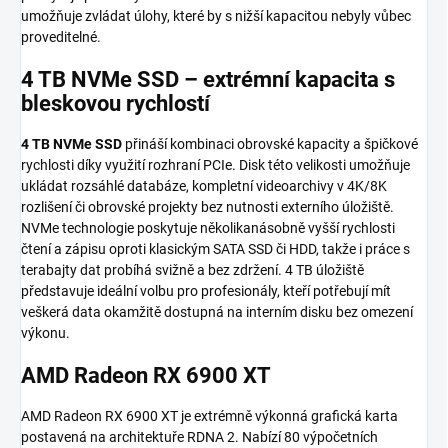
umožňuje zvládat úlohy, které by s nižší kapacitou nebyly vůbec
proveditelné.
4 TB NVMe SSD – extrémní kapacita s
bleskovou rychlostí
4 TB NVMe SSD
přináší kombinaci obrovské kapacity a špičkové
rychlosti díky využití rozhraní PCIe. Disk této velikosti umožňuje
ukládat rozsáhlé databáze, kompletní videoarchivy v 4K/8K
rozlišení či obrovské projekty bez nutnosti externího úložiště.
NVMe technologie poskytuje několikanásobně vyšší rychlosti
čtení a zápisu oproti klasickým SATA SSD či HDD, takže i práce s
terabajty dat probíhá svižně a bez zdržení. 4 TB úložiště
představuje ideální volbu pro profesionály, kteří potřebují mít
veškerá data okamžitě dostupná na interním disku bez omezení
výkonu.
AMD Radeon RX 6900 XT
AMD Radeon RX 6900 XT je extrémně výkonná grafická karta
postavená na architektuře RDNA 2. Nabízí 80 výpočetních