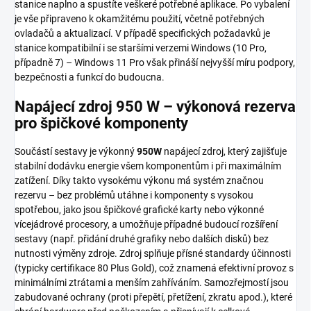
stanice naplno a spustíte veškeré potřebné aplikace. Po vybalení
je vše připraveno k okamžitému použití, včetně potřebných
ovladačů a aktualizací. V případě specifických požadavků je
stanice kompatibilní i se staršími verzemi Windows (10 Pro,
případně 7) – Windows 11 Pro však přináší nejvyšší míru podpory,
bezpečnosti a funkcí do budoucna.
Napájecí zdroj 950 W – výkonová rezerva
pro špičkové komponenty
Součástí sestavy je výkonný
950W
napájecí zdroj, který zajišťuje
stabilní dodávku energie všem komponentům i při maximálním
zatížení. Díky takto vysokému výkonu má systém značnou
rezervu – bez problémů utáhne i komponenty s vysokou
spotřebou, jako jsou špičkové grafické karty nebo výkonné
vícejádrové procesory, a umožňuje případné budoucí rozšíření
sestavy (např. přidání druhé grafiky nebo dalších disků) bez
nutnosti výměny zdroje. Zdroj splňuje přísné standardy účinnosti
(typicky certifikace 80 Plus Gold), což znamená efektivní provoz s
minimálními ztrátami a menším zahříváním. Samozřejmostí jsou
zabudované ochrany (proti přepětí, přetížení, zkratu apod.), které