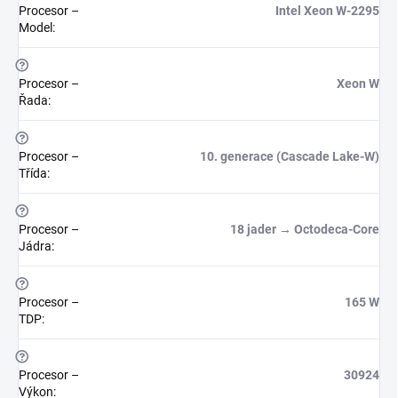
Procesor –
Intel Xeon W-2295
Model
:
?
Procesor –
Xeon W
Řada
:
?
Procesor –
10. generace (Cascade Lake-W)
Třída
:
?
Procesor –
18 jader → Octodeca-Core
Jádra
:
?
Procesor –
165 W
TDP
:
?
Procesor –
30924
Výkon
: