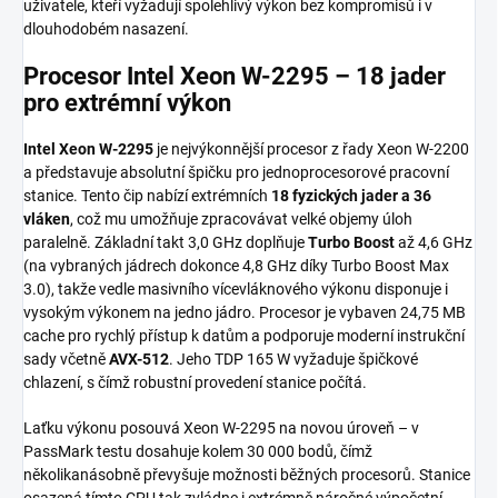
uživatele, kteří vyžadují spolehlivý výkon bez kompromisů i v
dlouhodobém nasazení.
Procesor Intel Xeon W-2295 – 18 jader
pro extrémní výkon
Intel Xeon W-2295
je nejvýkonnější procesor z řady Xeon W-2200
a představuje absolutní špičku pro jednoprocesorové pracovní
stanice. Tento čip nabízí extrémních
18 fyzických jader a 36
vláken
, což mu umožňuje zpracovávat velké objemy úloh
paralelně. Základní takt 3,0 GHz doplňuje
Turbo Boost
až 4,6 GHz
(na vybraných jádrech dokonce 4,8 GHz díky Turbo Boost Max
3.0), takže vedle masivního vícevláknového výkonu disponuje i
vysokým výkonem na jedno jádro. Procesor je vybaven 24,75 MB
cache pro rychlý přístup k datům a podporuje moderní instrukční
sady včetně
AVX-512
. Jeho TDP 165 W vyžaduje špičkové
chlazení, s čímž robustní provedení stanice počítá.
Laťku výkonu posouvá Xeon W-2295 na novou úroveň – v
PassMark testu dosahuje kolem 30 000 bodů, čímž
několikanásobně převyšuje možnosti běžných procesorů. Stanice
osazená tímto CPU tak zvládne i extrémně náročné výpočetní