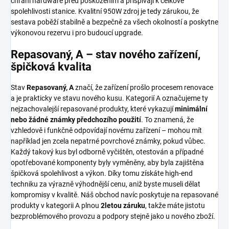
chrání hardware před poškozením a přispívají k celkové
spolehlivosti stanice. Kvalitní 950W zdroj je tedy zárukou, že
sestava poběží stabilně a bezpečně za všech okolností a poskytne
výkonovou rezervu i pro budoucí upgrade.
Repasovaný, A – stav nového zařízení,
špičková kvalita
Stav
Repasovaný, A
značí, že zařízení prošlo procesem renovace
a je prakticky ve stavu nového kusu. Kategorií A označujeme ty
nejzachovalejší repasované produkty, které vykazují
minimální
nebo žádné známky předchozího použití
. To znamená, že
vzhledově i funkčně odpovídají novému zařízení – mohou mít
například jen zcela nepatrné povrchové známky, pokud vůbec.
Každý takový kus byl odborně vyčištěn, otestován a případné
opotřebované komponenty byly vyměněny, aby byla zajištěna
špičková spolehlivost a výkon. Díky tomu získáte high-end
techniku za výrazně výhodnější cenu, aniž byste museli dělat
kompromisy v kvalitě. Náš obchod navíc poskytuje na repasované
produkty v kategorii A plnou
2letou záruku
, takže máte jistotu
bezproblémového provozu a podpory stejně jako u nového zboží.