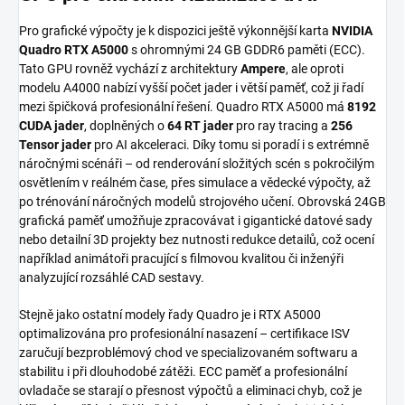
Pro grafické výpočty je k dispozici ještě výkonnější karta
NVIDIA
Quadro RTX A5000
s ohromnými 24 GB GDDR6 paměti (ECC).
Tato GPU rovněž vychází z architektury
Ampere
, ale oproti
modelu A4000 nabízí vyšší počet jader i větší paměť, což ji řadí
mezi špičková profesionální řešení. Quadro RTX A5000 má
8192
CUDA jader
, doplněných o
64 RT jader
pro ray tracing a
256
Tensor jader
pro AI akceleraci. Díky tomu si poradí i s extrémně
náročnými scénáři – od renderování složitých scén s pokročilým
osvětlením v reálném čase, přes simulace a vědecké výpočty, až
po trénování náročných modelů strojového učení. Obrovská 24GB
grafická paměť umožňuje zpracovávat i gigantické datové sady
nebo detailní 3D projekty bez nutnosti redukce detailů, což ocení
například animátoři pracující s filmovou kvalitou či inženýři
analyzující rozsáhlé CAD sestavy.
Stejně jako ostatní modely řady Quadro je i RTX A5000
optimalizována pro profesionální nasazení – certifikace ISV
zaručují bezproblémový chod ve specializovaném softwaru a
stabilitu i při dlouhodobé zátěži. ECC paměť a profesionální
ovladače se starají o přesnost výpočtů a eliminaci chyb, což je