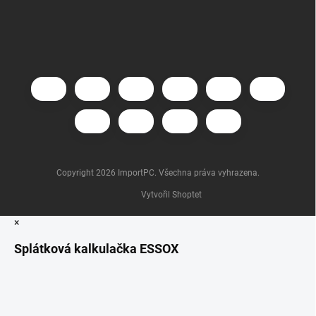
Copyright 2026
ImportPC
. Všechna práva vyhrazena.
Vytvořil Shoptet
×
Splátková kalkulačka ESSOX