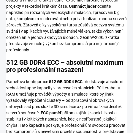
projekty v rekordně krátkém čase.
Osmnáct jader
oceníte
například při rozsáhlých vědeckých simulacích, zpracování big
data, komplexním renderování nebo při virtualizaci mnoha serverů
zároveň. Zároveň díky vysokému turbu zůstává odezva systému
svižná i v aplikacích využívajících méně vláken, takže výkon není
omezen ani v jednovláknových úlohách. Xeon W-2295 zkrátka
představuje vrcholný výkon bez kompromisů pro nejnáročnější
profesionály.
512 GB DDR4 ECC – absolutní maximum
pro profesionální nasazení
Paměťová konfigurace
512 GB DDR4 ECC
představuje absolutní
vrchol dostupné kapacity v pracovních stanicích. Půl terabajtu
RAM umožňuje provádět výpočty a simulace, které by jinak
vyžadovaly výpočetní clustery – od zpracování obrovských
datových sad přes složité 3D simulace až po virtualizaci desítek
serverů současně.
ECC paměť
přitom zajišťuje spolehlivost a
stabilitu i v kritických nasazeních, kde je nepřípustná jakákoli
chyba. Tato kapacita poskytuje profesionálům svobodu pracovat
bez kompromisů s největšími projekty současnosti a představuje