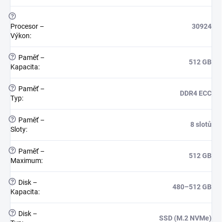
?
Procesor –
30924
Výkon
:
?
Paměť –
512 GB
Kapacita
:
?
Paměť –
DDR4 ECC
Typ
:
?
Paměť –
8 slotů
Sloty
:
?
Paměť –
512 GB
Maximum
:
?
Disk –
480–512 GB
Kapacita
:
?
Disk –
SSD (M.2 NVMe)