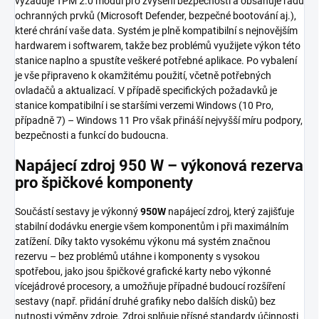
vyžaduje TPM 2.0 modul pro zvýšení bezpečnosti a obsahuje řadu
ochranných prvků (Microsoft Defender, bezpečné bootování aj.),
které chrání vaše data. Systém je plně kompatibilní s nejnovějším
hardwarem i softwarem, takže bez problémů využijete výkon této
stanice naplno a spustíte veškeré potřebné aplikace. Po vybalení
je vše připraveno k okamžitému použití, včetně potřebných
ovladačů a aktualizací. V případě specifických požadavků je
stanice kompatibilní i se staršími verzemi Windows (10 Pro,
případně 7) – Windows 11 Pro však přináší nejvyšší míru podpory,
bezpečnosti a funkcí do budoucna.
Napájecí zdroj 950 W – výkonová rezerva
pro špičkové komponenty
Součástí sestavy je výkonný
950W
napájecí zdroj, který zajišťuje
stabilní dodávku energie všem komponentům i při maximálním
zatížení. Díky takto vysokému výkonu má systém značnou
rezervu – bez problémů utáhne i komponenty s vysokou
spotřebou, jako jsou špičkové grafické karty nebo výkonné
vícejádrové procesory, a umožňuje případné budoucí rozšíření
sestavy (např. přidání druhé grafiky nebo dalších disků) bez
nutnosti výměny zdroje. Zdroj splňuje přísné standardy účinnosti