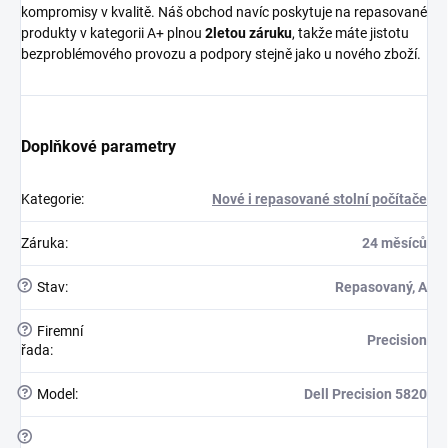
kompromisy v kvalitě. Náš obchod navíc poskytuje na repasované
produkty v kategorii A+ plnou
2letou záruku
, takže máte jistotu
bezproblémového provozu a podpory stejně jako u nového zboží.
Doplňkové parametry
Kategorie
:
Nové i repasované stolní počítače
Záruka
:
24 měsíců
?
Stav
:
Repasovaný, A
?
Firemní
Precision
řada
:
?
Model
:
Dell Precision 5820
?