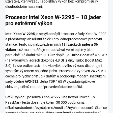
uživatele, kteří vyžadují spolehlivý výkon bez kompromisů i v
dlouhodobém nasazení.
Procesor Intel Xeon W-2295 – 18 jader
pro extrémní výkon
Intel Xeon W-2295
je nejvýkonnější procesor z řady Xeon W-2200
a představuje absolutní špičku pro jednoprocesorové pracovní
stanice. Tento čip nabízí extrémních
18 fyzických jader a 36
vláken
, což mu umožňuje zpracovávat velké objemy úloh
paralelně. Základní takt 3,0 GHz doplňuje
Turbo Boost
až 4,6 GHz
(na vybraných jádrech dokonce 4,8 GHz díky Turbo Boost Max
3.0), takže vedle masivního vícevláknového výkonu disponuje i
vysokým výkonem na jedno jádro. Procesor je vybaven 24,75 MB
cache pro rychlý přístup k datům a podporuje moderní instrukční
sady včetně
AVX-512
. Jeho TDP 165 W vyžaduje špičkové
chlazení, s čímž robustní provedení stanice počítá.
Laťku výkonu posouvá Xeon W-2295 na novou úroveň – v
PassMark testu dosahuje kolem 30 000 bodů, čímž
několikanásobně převyšuje možnosti běžných procesorů. Stanice
osazená tímto CPU tak zvládne i extrémně náročné výpočetní