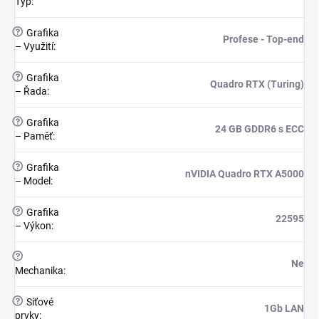
Typ
:
?
Grafika
Profese - Top-end
– Využití
:
?
Grafika
Quadro RTX (Turing)
– Řada
:
?
Grafika
24 GB GDDR6 s ECC
– Paměť
:
?
Grafika
nVIDIA Quadro RTX A5000
– Model
:
?
Grafika
22595
– Výkon
:
?
Ne
Mechanika
:
?
Síťové
1Gb LAN
prvky
: