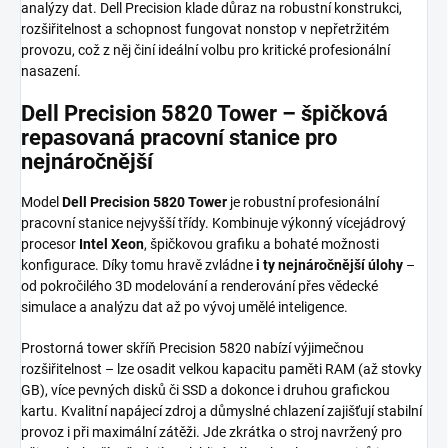
analýzy dat. Dell Precision klade důraz na robustní konstrukci,
rozšiřitelnost a schopnost fungovat nonstop v nepřetržitém
provozu, což z něj činí ideální volbu pro kritické profesionální
nasazení.
Dell Precision 5820 Tower – špičková
repasovaná pracovní stanice pro
nejnáročnější
Model
Dell Precision 5820 Tower
je robustní profesionální
pracovní stanice nejvyšší třídy. Kombinuje výkonný vícejádrový
procesor
Intel Xeon
, špičkovou grafiku a bohaté možnosti
konfigurace. Díky tomu hravě zvládne
i ty nejnáročnější úlohy
–
od pokročilého 3D modelování a renderování přes vědecké
simulace a analýzu dat až po vývoj umělé inteligence.
Prostorná tower skříň Precision 5820 nabízí výjimečnou
rozšiřitelnost – lze osadit velkou kapacitu paměti RAM (až stovky
GB), více pevných disků či SSD a dokonce i druhou grafickou
kartu. Kvalitní napájecí zdroj a důmyslné chlazení zajišťují stabilní
provoz i při maximální zátěži. Jde zkrátka o stroj navržený pro