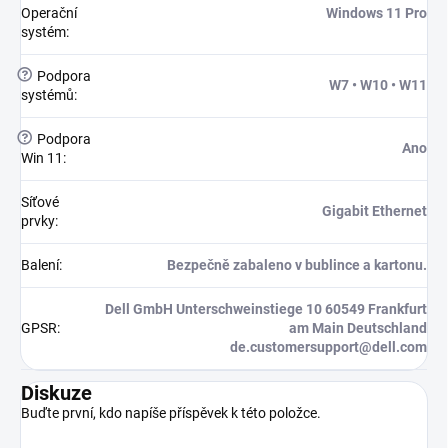
Operační
Windows 11 Pro
systém
:
?
Podpora
W7 • W10 • W11
systémů
:
?
Podpora
Ano
Win 11
:
Síťové
Gigabit Ethernet
prvky
:
Balení
:
Bezpečně zabaleno v bublince a kartonu.
Dell GmbH Unterschweinstiege 10 60549 Frankfurt
GPSR
:
am Main Deutschland
de.customersupport@dell.com
Diskuze
Buďte první, kdo napíše příspěvek k této položce.