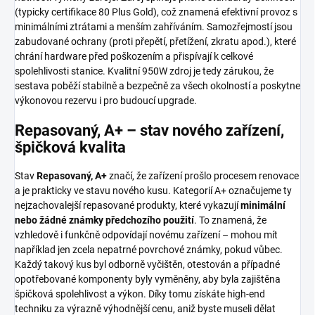
(typicky certifikace 80 Plus Gold), což znamená efektivní provoz s
minimálními ztrátami a menším zahříváním. Samozřejmostí jsou
zabudované ochrany (proti přepětí, přetížení, zkratu apod.), které
chrání hardware před poškozením a přispívají k celkové
spolehlivosti stanice. Kvalitní 950W zdroj je tedy zárukou, že
sestava poběží stabilně a bezpečně za všech okolností a poskytne
výkonovou rezervu i pro budoucí upgrade.
Repasovaný, A+ – stav nového zařízení,
špičková kvalita
Stav
Repasovaný, A+
značí, že zařízení prošlo procesem renovace
a je prakticky ve stavu nového kusu. Kategorií A+ označujeme ty
nejzachovalejší repasované produkty, které vykazují
minimální
nebo žádné známky předchozího použití
. To znamená, že
vzhledově i funkčně odpovídají novému zařízení – mohou mít
například jen zcela nepatrné povrchové známky, pokud vůbec.
Každý takový kus byl odborně vyčištěn, otestován a případné
opotřebované komponenty byly vyměněny, aby byla zajištěna
špičková spolehlivost a výkon. Díky tomu získáte high-end
techniku za výrazně výhodnější cenu, aniž byste museli dělat