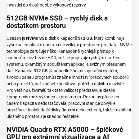
investici do dlouhodobé výkonové rezervy.
512GB NVMe SSD – rychlý disk s
dostatkem prostoru
Osazen je
NVMe SSD
disk o kapacitě
512 GB
, který kombinuje
vysokou rychlost s dostatečně velkým prostorem pro data. NVMe
technologie zaručuje několikanásobně rychlejší přístup k
souborům než běžné HDD, což se projevuje rychlým startem
systému, okamžitým spouštěním aplikací a svižným přesunem
dat. Kapacita 512 GB již pohodlně pojme operační systém,
širokou paletu programů i značné množství pracovních souborů
nebo projektů, než začnete pociťovat potřebu dalšího úložiště.
Pro většinu uživatelů tak tato velikost představuje ideální
kompromis mezi výkonem a prostorem. Pokud by přece jen
časem kapacita nedostačovala, pracovní stanice obvykle
umožňuje doplnit další disky (interní nebo externí), takže rozšíření
úložného prostoru je snadno řešitelné.
NVIDIA Quadro RTX A5000 – špičkové
GPU pro extrémní vizualizace a AI