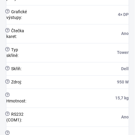
?
Grafické
4× DP
výstupy
:
?
Čtečka
Ano
karet
:
?
Typ
Tower
skříně
:
?
Skříň
:
Dell
?
Zdroj
:
950 W
?
15,7 kg
Hmotnost
:
?
RS232
Ano
(COM1)
:
?