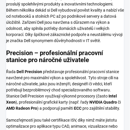
proslulý spolehlivými produkty a inovativními technologiemi.
Během několika dekád si Dell vybudoval pověst kvality a nabízí vše
od notebooků a stolních PC až po podnikové servery a datová
úložiště. Zařízení Dell jsou navržena s důrazem na výkon a
odolnost, aby splnila potřeby domácích uživatelů i velkých
korporací. Díky špičkové zákaznické podpoře a neustálému vývoji
je značka Dell synonymem důvěryhodnosti v IT světě.
Precision – profesionální pracovní
stanice pro náročné uživatele
Řada
Dell Precision
představuje profesionální pracovní stanice
navržené pro maximální výkon a spolehlivost. Tyto stroje cílí na
náročné uživatele, jako jsou inženýři, designéři či vědci, kteří
potřebují bezproblémový chod specializovaného softwaru.
Stanice Dell Precision využívají výkonné procesory (často
Intel
Xeon
), profesionální grafické karty (např. řady
NVIDIA Quadro
či
AMD Radeon Pro
) a podporují paměti
ECC
pro zajištění stability.
Samozřejmostí jsou také certifikace ISV, díky nimž máte jistotu
optimalizace pro aplikace typu CAD, animace, vizualizace nebo