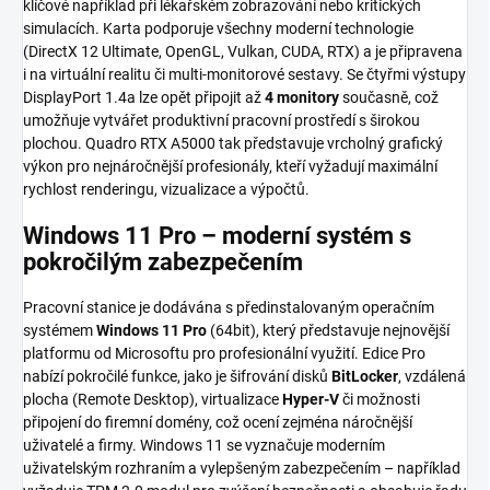
klíčové například při lékařském zobrazování nebo kritických
simulacích. Karta podporuje všechny moderní technologie
(DirectX 12 Ultimate, OpenGL, Vulkan, CUDA, RTX) a je připravena
i na virtuální realitu či multi-monitorové sestavy. Se čtyřmi výstupy
DisplayPort 1.4a lze opět připojit až
4 monitory
současně, což
umožňuje vytvářet produktivní pracovní prostředí s širokou
plochou. Quadro RTX A5000 tak představuje vrcholný grafický
výkon pro nejnáročnější profesionály, kteří vyžadují maximální
rychlost renderingu, vizualizace a výpočtů.
Windows 11 Pro – moderní systém s
pokročilým zabezpečením
Pracovní stanice je dodávána s předinstalovaným operačním
systémem
Windows 11 Pro
(64bit), který představuje nejnovější
platformu od Microsoftu pro profesionální využití. Edice Pro
nabízí pokročilé funkce, jako je šifrování disků
BitLocker
, vzdálená
plocha (Remote Desktop), virtualizace
Hyper-V
či možnosti
připojení do firemní domény, což ocení zejména náročnější
uživatelé a firmy. Windows 11 se vyznačuje moderním
uživatelským rozhraním a vylepšeným zabezpečením – například