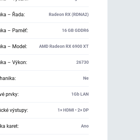
ika – Řada
:
Radeon RX (RDNA2)
ika – Paměť
:
16 GB GDDR6
ika – Model
:
AMD Radeon RX 6900 XT
ika – Výkon
:
26730
hanika
:
Ne
vé prvky
:
1Gb LAN
ické výstupy
:
1× HDMI • 2× DP
ka karet
:
Ano