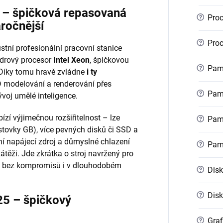
r – špičková repasovaná
?
Proc
áročnější
?
Proc
stní profesionální pracovní stanice
ádrový procesor
Intel Xeon
, špičkovou
?
Pamě
 Díky tomu hravě zvládne
i ty
 modelování a renderování přes
?
Pamě
voj umělé inteligence.
ízí výjimečnou rozšiřitelnost – lze
?
Pamě
stovky GB), více pevných disků či SSD a
ní napájecí zdroj a důmyslné chlazení
?
Pam
zátěži. Jde zkrátka o stroj navržený pro
kon bez kompromisů i v dlouhodobém
?
Disk
?
Disk
25 – špičkový
?
Graf