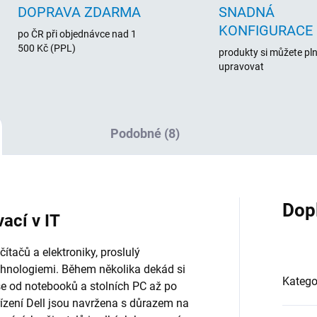
DOPRAVA ZDARMA
SNADNÁ
KONFIGURACE
po ČR při objednávce nad 1
500 Kč (PPL)
produkty si můžete pl
upravovat
Podobné (8)
Dop
vací v IT
tačů a elektroniky, proslulý
chnologiemi. Během několika dekád si
Katego
vše od notebooků a stolních PC až po
řízení Dell jsou navržena s důrazem na