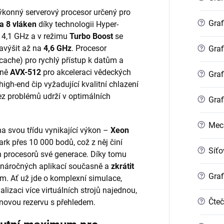
výkonný serverový procesor určený pro
?
Graf
 a 8 vláken
díky technologii Hyper-
 4,1 GHz a v režimu
Turbo Boost
se
avýšit až na
4,6 GHz
. Procesor
?
Graf
ache) pro rychlý přístup k datům a
tně
AVX-512
pro akceleraci vědeckých
?
Graf
igh-end čip vyžadující kvalitní chlazení
bez problémů udrží v optimálních
?
Graf
?
Mec
na svou třídu vynikající výkon –
Xeon
 přes 10 000 bodů, což z něj činí
?
Síťo
h procesorů své generace. Díky tomu
e náročných aplikací současně a
zkrátit
?
Graf
. Ať už jde o komplexní simulace,
alizaci více virtuálních strojů najednou,
?
Čteč
novou rezervu s přehledem.