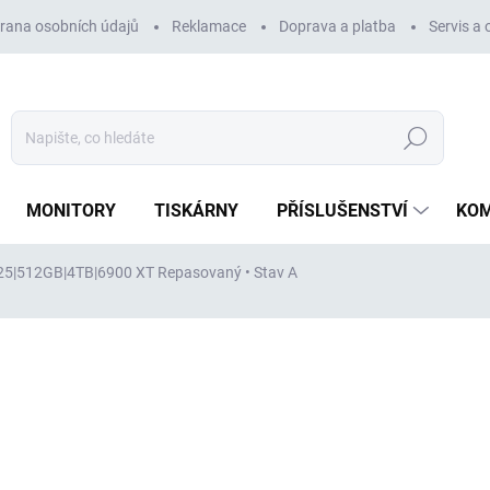
rana osobních údajů
Reklamace
Doprava a platba
Servis a
Hledat
MONITORY
TISKÁRNY
PŘÍSLUŠENSTVÍ
KO
2225|512GB|4TB|6900 XT
Repasovaný • Stav A
ocení
ZNAČKA:
DELL
80 865 Kč
66 831 Kč
bez DPH
Měrná
VYPRODÁNO