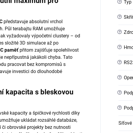
utní maximum pro
?
Typ 
?
Skří
C
představuje absolutní vrchol
ch. Půl terabajtu RAM umožňuje
?
Zdro
inak vyžadovaly výpočetní clustery – od
s složité 3D simulace až po
?
Hmo
C paměť
přitom zajišťuje spolehlivost
e je nepřípustná jakákoli chyba. Tato
?
RS2
odu pracovat bez kompromisů s
tavuje investici do dlouhodobé
?
Oper
 kapacita s bleskovou
?
Podp
?
Podp
ské kapacity a špičkové rychlosti díky
ti umožňuje ukládat rozsáhlé databáze,
Síťové
 či obrovské projekty bez nutnosti