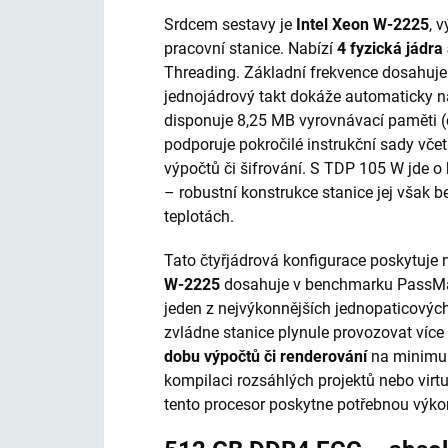
Srdcem sestavy je
Intel Xeon W-2225
, 
pracovní stanice. Nabízí
4 fyzická jádra
Threading. Základní frekvence dosahuje
jednojádrový takt dokáže automaticky n
disponuje 8,25 MB vyrovnávací paměti (c
podporuje pokročilé instrukční sady vče
výpočtů či šifrování. S TDP 105 W jde o h
– robustní konstrukce stanice jej však 
teplotách.
Tato čtyřjádrová konfigurace poskytuje 
W-2225
dosahuje v benchmarku PassMark
jeden z nejvýkonnějších jednopaticovýc
zvládne stanice plynule provozovat víc
dobu výpočtů či renderování
na minimum
kompilaci rozsáhlých projek­tů nebo virtu
tento procesor poskytne potřebnou výko