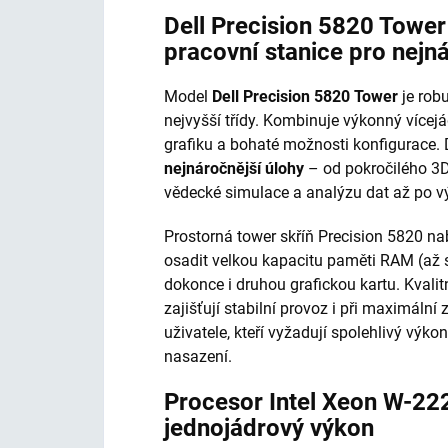
Dell Precision 5820 Towe
pracovní stanice pro nejn
Model
Dell Precision 5820 Tower
je robu
nejvyšší třídy. Kombinuje výkonný vícej
grafiku a bohaté možnosti konfigurace.
nejnáročnější úlohy
– od pokročilého 3D
vědecké simulace a analýzu dat až po vý
Prostorná tower skříň Precision 5820 nab
osadit velkou kapacitu paměti RAM (až 
dokonce i druhou grafickou kartu. Kvalit
zajišťují stabilní provoz i při maximální 
uživatele, kteří vyžadují spolehlivý vý
nasazení.
Procesor Intel Xeon W-22
jednojádrový výkon