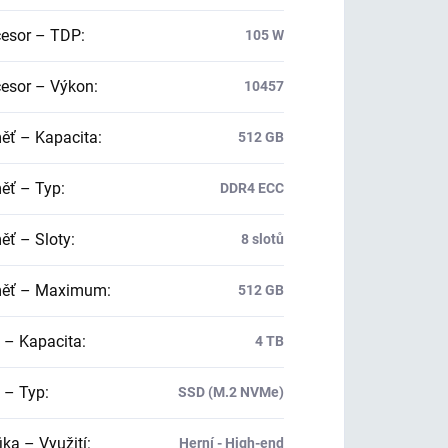
esor – TDP
:
105 W
esor – Výkon
:
10457
ť – Kapacita
:
512 GB
ť – Typ
:
DDR4 ECC
ť – Sloty
:
8 slotů
ěť – Maximum
:
512 GB
 – Kapacita
:
4 TB
 – Typ
:
SSD (M.2 NVMe)
ika – Využití
:
Herní - High-end