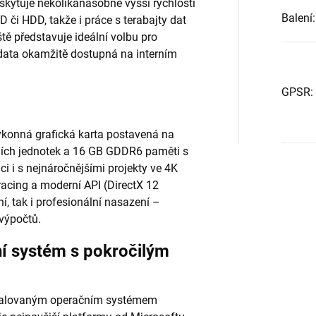
skytuje několikanásobně vyšší rychlosti
Balení
:
 či HDD, takže i práce s terabajty dat
ště představuje ideální volbu pro
á data okamžitě dostupná na interním
GPSR
:
konná grafická karta postavená na
ních jednotek a 16 GB GDDR6 paměti s
i i s nejnáročnějšími projekty ve 4K
tracing a moderní API (DirectX 12
í, tak i profesionální nasazení –
 výpočtů.
í systém s pokročilým
nstalovaným operačním systémem