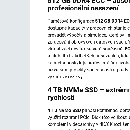
512 GB DDR4 ECC – absol
profesionální nasazení
Paměťová konfigurace
512 GB DDR4 EC
dostupné kapacity v pracovních stanicí
provádět výpočty a simulace, které by j
zpracování obrovských datových sad pře
virtualizaci desítek serverů současně.
EC
a stabilitu i v kritických nasazeních, kd
kapacita poskytuje profesionálům svob
největšími projekty současnosti a předs
výkonové rezervy.
4 TB NVMe SSD – extrémní
rychlostí
4 TB NVMe SSD
přináší kombinaci obrov
využití rozhraní PCIe. Disk této velikos
kompletní videoarchivy v 4K/8K rozlišení