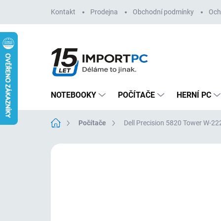
Přejít
Kontakt
Prodejna
Obchodní podmínky
Och
na
obsah
NOTEBOOKY
POČÍTAČE
HERNÍ PC
Domů
Počítače
Dell Precision 5820 Tower W-
Neohodnoceno
Podrobnosti hodn