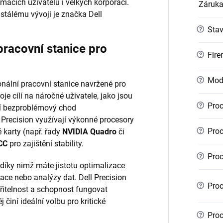
mácích uživatelů i velkých korporací.
Záruk
stálému vývoji je značka Dell
?
Sta
pracovní stanice pro
?
Fire
?
Mod
nální pracovní stanice navržené pro
je cílí na náročné uživatele, jako jsou
?
Proc
bují bezproblémový chod
 Precision využívají výkonné procesory
?
Proc
é karty (např. řady
NVIDIA Quadro
či
CC
pro zajištění stability.
?
Proc
 díky nimž máte jistotu optimalizace
ace nebo analýzy dat. Dell Precision
?
Proc
iřitelnost a schopnost fungovat
 činí ideální volbu pro kritické
?
Proc