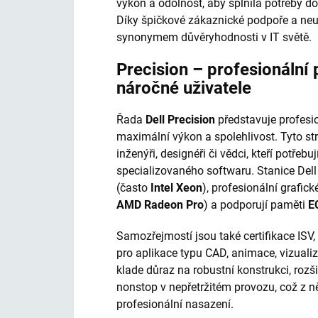
výkon a odolnost, aby splnila potřeby do
Díky špičkové zákaznické podpoře a neu
synonymem důvěryhodnosti v IT světě.
Precision – profesionální 
náročné uživatele
Řada
Dell Precision
představuje profesio
maximální výkon a spolehlivost. Tyto stro
inženýři, designéři či vědci, kteří potře
specializovaného softwaru. Stanice Dell
(často
Intel Xeon
), profesionální grafick
AMD Radeon Pro
) a podporují paměti
E
Samozřejmostí jsou také certifikace ISV,
pro aplikace typu CAD, animace, vizualiz
klade důraz na robustní konstrukci, rozš
nonstop v nepřetržitém provozu, což z něj
profesionální nasazení.