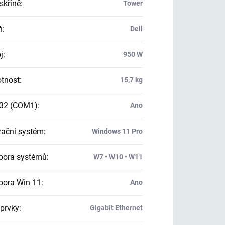
skříně
:
Tower
ň
:
Dell
j
:
950 W
tnost
:
15,7 kg
32 (COM1)
:
Ano
ační systém
:
Windows 11 Pro
ora systémů
:
W7 • W10 • W11
ora Win 11
:
Ano
 prvky
:
Gigabit Ethernet