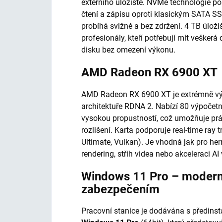
externího úložiště. NVMe technologie po
čtení a zápisu oproti klasickým SATA SSD
probíhá svižně a bez zdržení. 4 TB úloži
profesionály, kteří potřebují mít vešker
disku bez omezení výkonu.
AMD Radeon RX 6900 XT
AMD Radeon RX 6900 XT je extrémně vý
architektuře RDNA 2. Nabízí 80 výpočet
vysokou propustností, což umožňuje prác
rozlišení. Karta podporuje real-time ray 
Ultimate, Vulkan). Je vhodná jak pro hern
rendering, střih videa nebo akceleraci AI
Windows 11 Pro – modern
zabezpečením
Pracovní stanice je dodávána s předi