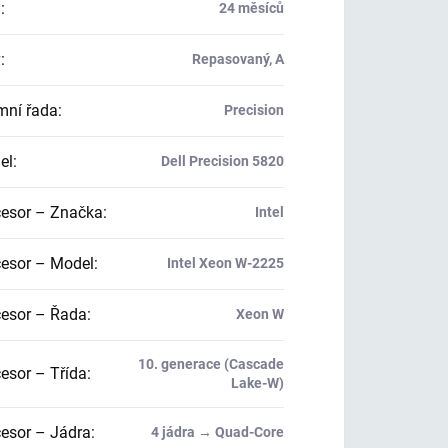
a
:
24 měsíců
v
:
Repasovaný, A
mní řada
:
Precision
el
:
Dell Precision 5820
esor – Značka
:
Intel
esor – Model
:
Intel Xeon W-2225
esor – Řada
:
Xeon W
10. generace (Cascade
esor – Třída
:
Lake-W)
esor – Jádra
:
4 jádra → Quad-Core